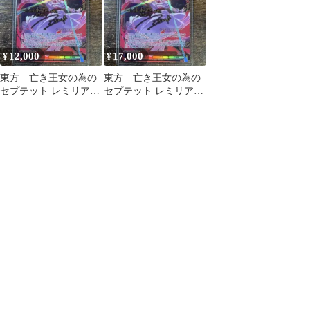
12,000
17,000
¥
¥
東方 亡き王女の為の
東方 亡き王女の為の
セプテット レミリア
セプテット レミリア
LNR
LNR ②