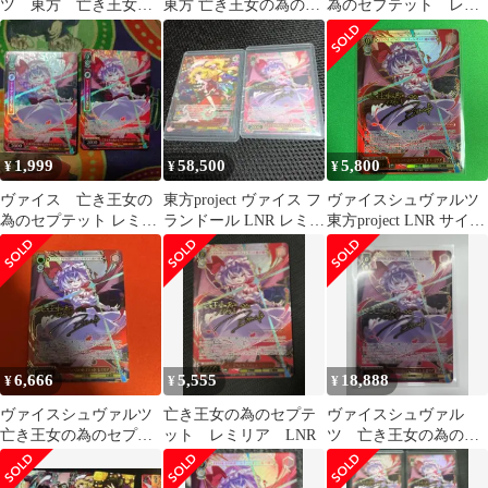
ツ 東方 亡き王女の
東方 亡き王女の為のセ
為のセプテット レミ
為のセプテット レミリ
プテット レミリア R
リア SR 3枚
ア LNR
1,999
58,500
5,800
¥
¥
¥
ヴァイス 亡き王女の
東方project ヴァイス フ
ヴァイスシュヴァルツ
為のセプテット レミリ
ランドール LNR レミリ
東方project LNR サイン
ア SR☆☆ スーパーレ
ア LNR
亡き王女の為のセプテ
ア 2枚セット
ット レミリア
6,666
5,555
18,888
¥
¥
¥
ヴァイスシュヴァルツ
亡き王女の為のセプテ
ヴァイスシュヴァル
亡き王女の為のセプテ
ット レミリア LNR
ツ 亡き王女の為のセ
ット レミリア LNR
プテット レミリア
LNR