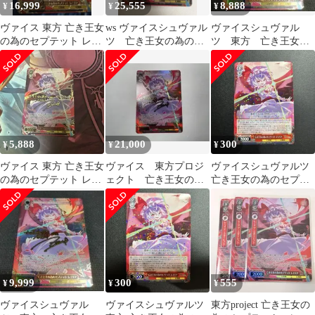
16,999
25,555
8,888
¥
¥
¥
ヴァイス 東方 亡き王女
ws ヴァイスシュヴァル
ヴァイスシュヴァル
の為のセプテット レミ
ツ 亡き王女の為のセ
ツ 東方 亡き王女の
リア LNR
プテット レミリア
為のセプテット レミリ
LNR サイン
ア LNR
5,888
21,000
300
¥
¥
¥
ヴァイス 東方 亡き王女
ヴァイス 東方プロジ
ヴァイスシュヴァルツ
の為のセプテット レミ
ェクト 亡き王女のセ
亡き王女の為のセプテ
リア LNR サイン
プテット レミリア LNR
ット レミリア R
9,999
300
555
¥
¥
¥
ヴァイスシュヴァル
ヴァイスシュヴァルツ
東方project 亡き王女の