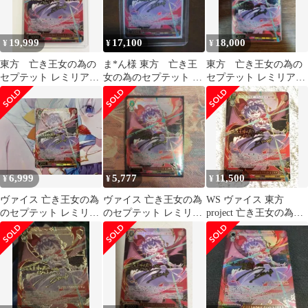
19,999
17,100
18,000
¥
¥
¥
東方 亡き王女の為の
ま*ん様 東方 亡き王
東方 亡き王女の為の
セプテット レミリア
女の為のセプテット レ
セプテット レミリア
LNR
ミリア LNR
LNR
6,999
5,777
11,500
¥
¥
¥
ヴァイス 亡き王女の為
ヴァイス 亡き王女の為
WS ヴァイス 東方
のセプテット レミリア
のセプテット レミリア
project 亡き王女の為の
LNR サイン ZUN
LNR サイン ZUN
セプテット レミリア
LNR