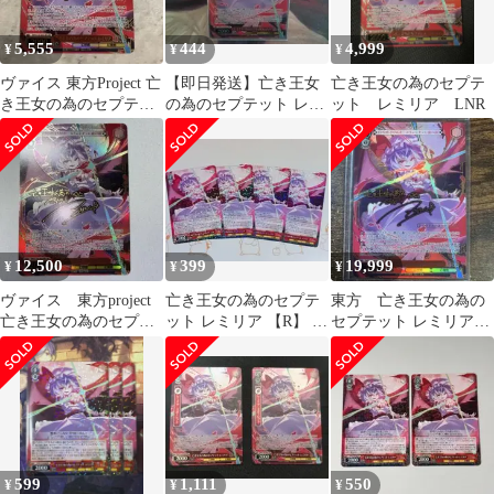
5,555
444
4,999
¥
¥
¥
ヴァイス 東方Project 亡
【即日発送】亡き王女
亡き王女の為のセプテ
き王女の為のセプテッ
の為のセプテット レミ
ット レミリア LNR
ト レミリア LNR
リア SR ★2(星2)
12,500
399
19,999
¥
¥
¥
ヴァイス 東方project
亡き王女の為のセプテ
東方 亡き王女の為の
亡き王女の為のセプテ
ット レミリア 【R】 東
セプテット レミリア
ット レミリア LNR
方Project ヴァイス
LNR
599
1,111
550
¥
¥
¥