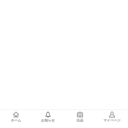
メルカリについて
ホーム
お知らせ
出品
マイページ
会社概要（運営会社）