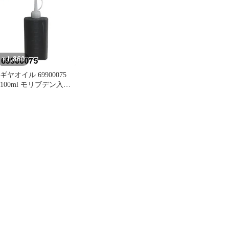
リョービ RYOBI]
1,860
¥
ギヤオイル 69900075
100ml モリブデン入り
京セラ (リョー
ビ/RYOBI) カルチベー
タ用 旧品番6990915