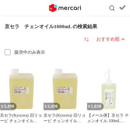
京セラ チェンオイル1000mL の検索結果
並び替え
販売中のみ表示
3,498
3,498
1,030
¥
¥
¥
京セラ(Kyocera) 旧リョ
京セラ(Kyocera) 旧リョ
【メール便】京セラ チ
ービ チェンオイル
ービ チェンオイル
ェンオイル 100mL
1000ml(1L) 69900167
1000ml(1L) 69900167
69900157 [KYOCERA