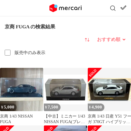
京商 FUGA の検索結果
並び替え
販売中のみ表示
5,000
7,500
4,900
¥
¥
¥
京商 1/43 NISSAN
【中古】ミニカー 1/43
京商 1/43 日産 Y51 フ
FUGA
NISSAN FUGA(ブレー
ガ 370GT ハイブリッド
ドシルバー) [03731BS]
カーネル