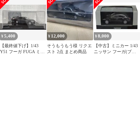
5,400
12,000
8,000
¥
¥
¥
【最終値下げ】1/43
そうもうもう様 リクエ
【中古】ミニカー 1/43
Y51 フーガ FUGA ミニ
スト 2点 まとめ商品
ニッサン フーガ(ブラ
カー グレー
ック) [03731BK]