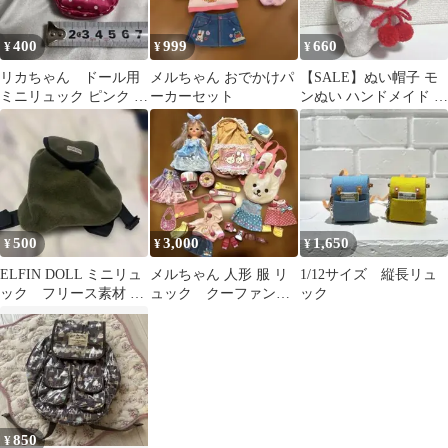
種
400
999
660
¥
¥
¥
リカちゃん ドール用
メルちゃん おでかけパ
【SALE】ぬい帽子 モ
ミニリュック ピンク 水
ーカーセット
ンぬい ハンドメイド お
玉模様
花 ボンネット レッド
500
3,000
1,650
¥
¥
¥
ELFIN DOLL ミニリュ
メルちゃん 人形 服 リ
1/12サイズ 縦長リュ
ック フリース素材 カ
ュック クーファン
ック
ーキ
掃除機
850
¥