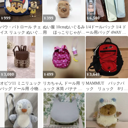
999
399
6,500
¥
¥
¥
パウ・パトロール チェ
ぬい服 10cmぬいぐるみ
1/4ドールバック 1/4 ド
イス リュック ぬいぐる
用 ほっこりじゃがい
ール用バッグ 4WAY リ
み付き
もリュック 羊毛フェル
ュック ショルダー 斜め
ト
掛け 持ち手付き 手提げ
透明窓 軽量 痛バッグ
ブライス 人形 ぬいぐる
み 収納ケース 防塵カバ
ー 40cm ドールとお出
かけバッグ 収納バッグ
3,000
499
3,649
¥
¥
¥
かばん キャリー 外出
全6色
オビツ11 ミニリュック
リカちゃん ドール用 リ
MAMMUT バックパ
バッグ ドール用 小物
ュック 水筒 バナナ セ
ック リュック 8リッ
ブラウン
ット
トル