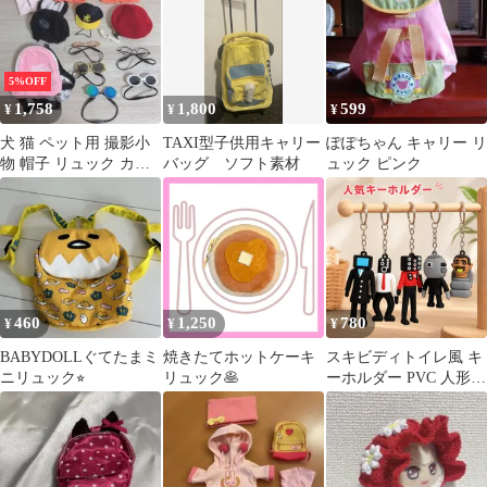
るサイズ】 マスコット
ン
ぬいぐるみケース ぬい
ぐるみポーチ ストラッ
プ キーホルダー ★ぬい
5%OFF
活にぜひ！ぬいぐるみ
1,758
1,800
599
¥
¥
¥
を可愛く持ち運べるア
イテムです！
犬 猫 ペット用 撮影小
TAXI型子供用キャリー
ぽぽちゃん キャリー リ
物 帽子 リュック カバ
バッグ ソフト素材
ュック ピンク
ン メガネ サングラス
靴下 他
460
1,250
780
¥
¥
¥
BABYDOLLぐてたまミ
焼きたてホットケーキ
スキビディトイレ風 キ
ニリュック⭐︎
リュック🥞
ーホルダー PVC 人形
バッグチャーム キーリ
ング キャラクター風 マ
スコット かわいい バッ
グ飾り 鍵 車 携帯スト
ラップ プレゼント 全6