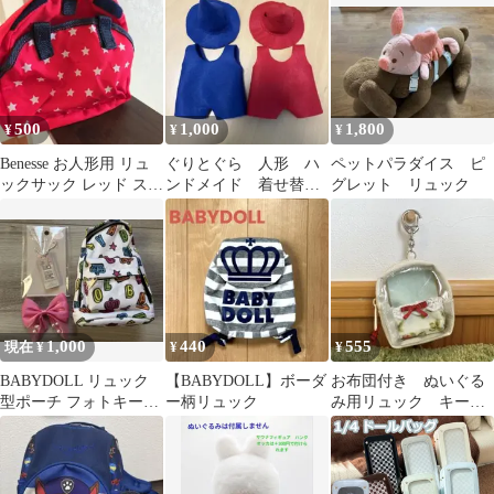
ぼけうさぎ柄】
500
1,000
1,800
¥
¥
¥
Benesse お人形用 リュ
ぐりとぐら 人形 ハ
ペットパラダイス ピ
ックサック レッド スタ
ンドメイド 着せ替え
グレット リュック
ー柄
用 洋服
1,000
440
555
現在 ¥
¥
¥
BABYDOLL リュック
【BABYDOLL】ボーダ
お布団付き ぬいぐる
型ポーチ フォトキーホ
ー柄リュック
み用リュック キーホ
ルダー ヘアクリップ
ルダー ぬい活 持ち
運び ミニリュック