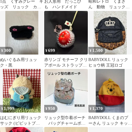
1点 くすみグレー キ
お人形用 だっこひ
昭和レトロ くまさ
ッズ リュック カエ
も ハンドメイド
ん 動物 リュック
ルぬいぐるみ 通園
ぬいぐるみ 人形 お
通学 遠足 韓国
ままごと
300
699
1,500
¥
¥
¥
ぬいぐるみ用リュッ
赤リンゴ モチーフ クリ
BABYDOLL リュック
ク・黒
アボール ストラップキ
ヒョウ柄 王冠ロゴ
ーホルダーバッグチャ
ーム
1,999
950
1,370
¥
¥
¥
はむにぎり用リュック
リュック型巾着ポーチ
BABYDOLL くまのプ
サック (ビビットブル
バッグチャームポー
ーさん リュック キッズ
ー)
チ ひもタイプ【おと
用