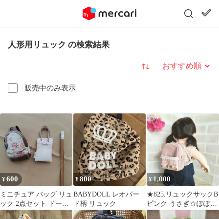
人形用リュック の検索結果
並び替え
販売中のみ表示
600
800
1,000
¥
¥
¥
ミニチュア バッグ リュ
BABYDOLL レオパー
★825.リュックサックB
ック 2点セット ドール
ド柄 リュック
ピンク うさぎ☆ぽぽち
用
ゃん 服