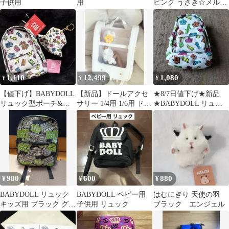
子供用
用
ピンク うさぎ☆メルち
ゃんソランちゃん服
1,110
12,499
1,080
¥
¥
¥
【値下げ】BABYDOLL
【新品】ドールアクセ
★8/7日値下げ★新品
リュック型ポーチ&帽
サリー 1/4用 1/6用 ドー
★BABYDOLL リュッ
子チャーム セット
ルバッグ ホワイト
ク型ポーチ
980
600
880
¥
¥
¥
BABYDOLL リュック
BABYDOLL ベビー用
はむにぎり 天使の羽
キッズ用 ブラック グリ
子供用 リュック
ブラック エンジェル
ーン