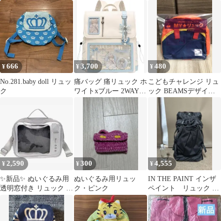
ュックブルー ぬい活 リ
ック アクセサリーセ
ュック
ット
666
3,700
480
¥
¥
¥
No.281.baby doll リュッ
痛バッグ 痛リュック ホ
こどもチャレンジ リュ
ク
ワイトxブルー 2WAY
ック BEAMSデザイン
大容量 A4 トレカ窓 推
コラボ
し活
2,590
300
4,555
¥
¥
¥
✨新品✨ ぬいぐるみ用
ぬいぐるみ用リュッ
IN THE PAINT インザ
透明窓付き リュック シ
ク・ピンク
ペイント リュック バ
ルバー 痛バッグ 美品
ックパック（40Ｌ）