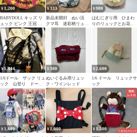
1,200
333
980
¥
¥
¥
BABYDOLL キッズ リ
新品未開封 ぬい活
はむにぎり用 ひまわ
ュック ピンク 王冠 ス
クマ耳 迷彩柄リュッ
りのリュックとお花の
ター柄
ク
髪飾りセット
5,444
300
2,600
¥
¥
¥
1/6ドール ザック リュ
ぬいぐるみ用リュッ
1/6 ドール リュックサ
ック 山登り ドール
ク・ワインレッド
ック
用リュック ブライ
ス リカちゃん
1,600
1,000
1,500
¥
¥
¥