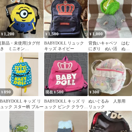
1,200
1,500
1,000
¥
¥
¥
[新品・未使用]タグ付
BABYDOLL リュック
背負いキャベツ はむ
き ミニオン
キッズ ネイビー
にぎり ぬい活 ぬい
BABYDOLL リュック
服
キッズ バッグ
890
500
300
¥
現在 ¥
¥
BABYDOLL キッズ リ
BABYDOLL キッズ リ
ぬいぐるみ 人形用
ュック スター柄 ブルー
ュック ピンク クラウン
リュック
ロゴ