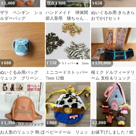
1,400
900
650
¥
現在 ¥
¥
ザラ ペンギン ショ
ハンドメイド 球体関
ぬいぐるみ用 きらきら
ルダーバッグ
節人形用 猫ちゃん型
おでかけセット
リュック あります。
680
330
139,000
¥
¥
¥
ぬいぐるみ用バッグ
ミニコードストッパー
桜ミク ドルフィードリ
リュック グリーン&
7mm 12個
ーム 支柱＆リュック お
ホワイト
まけ付き
1,390
800
2,000
¥
¥
¥
お人形のリュック 鞄 ぽ
ベビードール リュッ
お値下げしました！絵