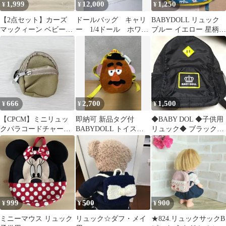
1,999
12,000
1,250
¥
¥
¥
【2点セット】カーズ
ドールバッグ キャリ
BABYDOLL リュック
マックィーン ベビード
ー 1/4ドール ホワイ
ブルー イエロー 星柄
ール リュック キャップ
ト 魔女スーツケース
王冠
ディズニー
666
2,700
1,500
¥
¥
¥
【CPCM】ミニリュッ
即納可 新品タグ付
◆BABY DOL ◆子供用
クパラコードチャーム
BABYDOLL トイスト
リュック◆ ブラック蛍
（ポーチのみ）
ーリー ポテトヘッドベ
光色
ビーリュック
999
500
900
¥
¥
¥
ミニーマウス リュック
リュック☆ダフ・メイ
★824.リュックサックB