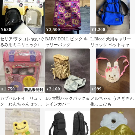
630
2,500
1,200
¥
¥
¥
セリア/ヲタコレ/ぬいぐ
BABY DOLL ピンク キ
L.Blood 犬用キャリー
るみ用ミニリュック/ 黒
ャリーバッグ
リュック ペットキャリ
＆白/２個セット/
ー ブルー
1,750
2,100
999
¥
¥
¥
カプセルトイ リュッ
1/6 大型バックパック＆
メルちゃん うさぎさん
ク わんちゃんセッ
レインカバー
抱っこひも
ト 女の子