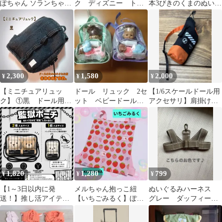
ぽちゃん ソランちゃん
ク ディズニー トイ
本3びきのくまのぬいぐ
（32） くすみオレンジ
ストーリー ウッディ
るみとお家のセット
熊3体 女の子1体
2,300
1,580
2,000
¥
¥
¥
【ミニチュアリュッ
ドール リュック 2セ
【1/6スケールドール用
ク】 ①黒 ドール用バ
ット ベビードール
アクセサリ】肩掛けバ
ッグ 22センチドール
人形
ックパック(jt studio製)
ねんどろいどどーる
オビツ11 等向き
1,820
1,280
799
¥
¥
¥
【1～3日以内に発
メルちゃん抱っこ紐
ぬいぐるみハーネス
送！】推し活アイテム
【いちごみるく】ぽぽ
グレー ダッフィーフ
撮影用アイテム 監獄 牢
ちゃんおんぶ紐・おま
レンズ ダ
屋 囚人 ポーチ 【1個入
まごと抱っこ紐・ソラ