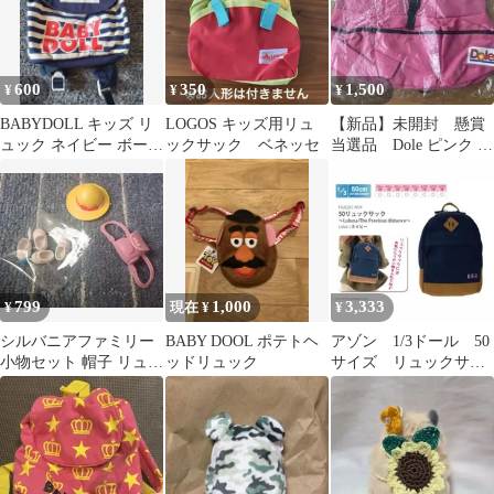
600
350
1,500
¥
¥
¥
BABYDOLL キッズ リ
LOGOS キッズ用リュ
【新品】未開封 懸賞
ュック ネイビー ボーダ
ックサック ベネッセ
当選品 Dole ピンク リ
ー柄
ュック バック
799
1,000
3,333
¥
現在 ¥
¥
シルバニアファミリー
BABY DOOL ポテトヘ
アゾン 1/3ドール 50
小物セット 帽子 リュッ
ッドリュック
サイズ リュックサッ
ク 靴
ク