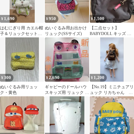
1,690
950
1,500
¥
¥
¥
はむにぎり用 カエル帽
ぬいぐるみ用お出かけ
【二点セット】
子＆リュックセット
リュック(SSサイズ)
BABYDOLL キッズ リ
（にんじん付き)ハンド
ュック
メイド
300
2,690
1,200
¥
¥
¥
ぬいぐるみ用リュッ
ギャビーのドールハウ
【No.19】ミニチュアリ
ク・黄色
スキッズ用 リュック ピ
ュック リカちゃん ネ
ンク 猫モチーフ 旅
オブライス ドール用
行 遠足