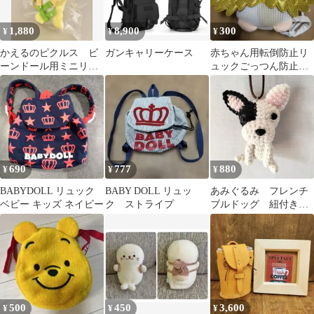
1,880
8,900
300
¥
¥
¥
かえるのピクルス ビ
ガンキャリーケース
赤ちゃん用転倒防止リ
ーンドール用ミニリュ
ュックごっつん防止ク
ック イエロー
ッション
690
777
880
¥
¥
¥
BABYDOLL リュック
BABY DOLL リュッ
あみぐるみ フレンチ
ベビー キッズ ネイビー
ク ストライプ
ブルドッグ 紐付き
EN123
500
450
3,600
¥
¥
¥