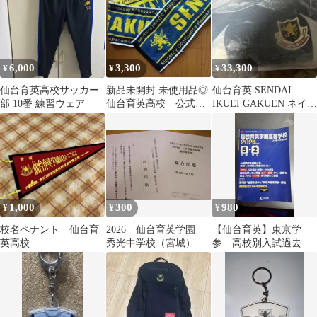
6,000
3,300
33,300
¥
¥
¥
仙台育英高校サッカー
新品未開封 未使用品◎
仙台育英 SENDAI
部 10番 練習ウェア
仙台育英高校 公式タ
IKUEI GAKUEN ネイビ
オル マフラータオル
ージャケット
1,000
300
980
¥
¥
¥
校名ペナント 仙台育
2026 仙台育英学園
【仙台育英】東京学
英高校
秀光中学校（宮城）
参 高校別入試過去問
入試問題未使用 過去
題シリーズ 仙台育英
問
学園高等学校 2024