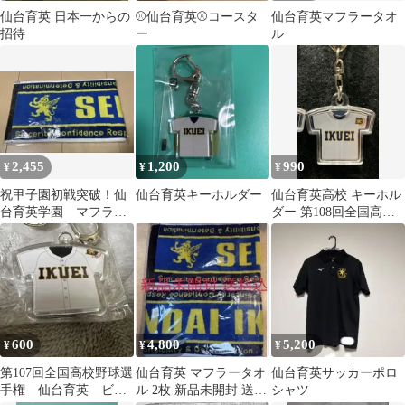
仙台育英 日本一からの
⚾️仙台育英⚾️コースタ
仙台育英マフラータオ
招待
ー
ル
2,455
1,200
990
¥
¥
¥
祝甲子園初戦突破！仙
仙台育英キーホルダー
仙台育英高校 キーホル
台育英学園 マフラー
ダー 第108回全国高校
タオル 新品未使用
野球選手権大会
600
4,800
5,200
¥
¥
¥
第107回全国高校野球選
仙台育英 マフラータオ
仙台育英サッカーポロ
手権 仙台育英 ビッ
ル 2枚 新品未開封 送料
シャツ