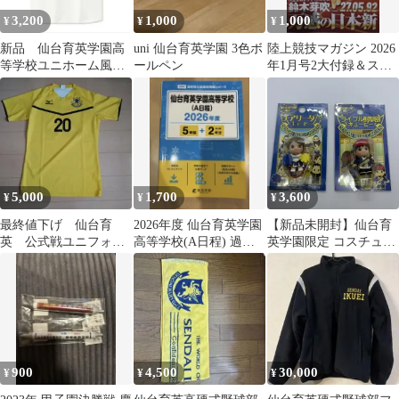
3,200
1,000
1,000
¥
¥
¥
新品 仙台育英学園高
uni 仙台育英学園 3色ボ
陸上競技マガジン 2026
等学校ユニホーム風
ールペン
年1月号2大付録＆スペ
Tシャツ
シャルポスター付
5,000
1,700
3,600
¥
¥
¥
最終値下げ 仙台育
2026年度 仙台育英学園
【新品未開封】仙台育
英 公式戦ユニフォー
高等学校(A日程) 過去
英学園限定 コスチュー
ム
問題集
ムキューピー 2点セッ
ト
900
4,500
30,000
¥
¥
¥