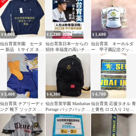
キャップ、ユニフォー
ム
4,000
2,280
1,600
¥
¥
¥
仙台育英学園 セータ
仙台育英日本一からの
仙台育英 キーホルダ
ー 新品 Lサイズ ネイ
招待 幸福度の高いチー
ー 甲子園記念グッ
ビー TVB40IK
ムづくり 須江航(中古)
ズ 優勝 2022 全国
優勝 甲子園
3,400
4,300
4,700
¥
¥
¥
仙台育英 チアリーディ
仙台育英学園 Manhattan
仙台育英 応援タオル 青
ング 靴下 ソックス レ
Portage バックパック
と黄色 ロゴ入り 2セッ
ディース チア ユニフォ
ブラック
ト 新品未使用
ームなし