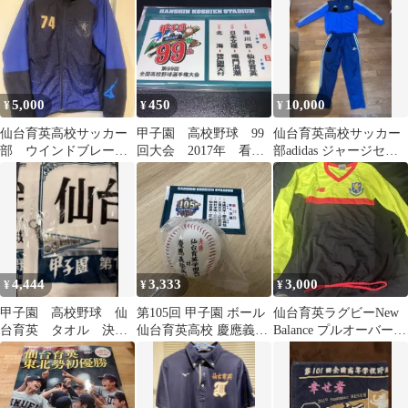
5,000
450
10,000
¥
¥
¥
仙台育英高校サッカー
甲子園 高校野球 99
仙台育英高校サッカー
部 ウインドブレーカ
回大会 2017年 看板
部adidas ジャージセッ
ー
マグネット 7日目 新
トアップ
品未使用
4,444
3,333
3,000
¥
¥
¥
甲子園 高校野球 仙
第105回 甲子園 ボール
仙台育英ラグビーNew
台育英 タオル 決勝
仙台育英高校 慶應義塾
Balance プルオーバー
キーホルダー
高校
XLサイズ