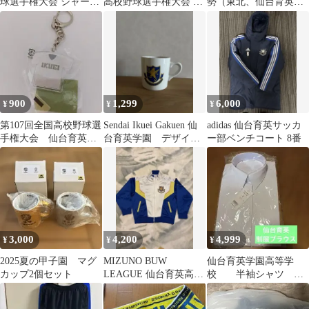
球選手権大会 シャープ
高校野球選手権大会 仙
勢（東北、仙台育英、
ペンシル
台育英学園高校 優勝記
石巻工、一迫商）
念ボール
900
1,299
6,000
¥
¥
¥
第107回全国高校野球選
Sendai Ikuei Gakuen 仙
adidas 仙台育英サッカ
手権大会 仙台育英学
台育英学園 デザイン
ー部ベンチコート 8番
園高校 ユニフォーム
マグカップ
キーホルダー
3,000
4,200
4,999
¥
¥
¥
2025夏の甲子園 マグ
MIZUNO BUW
仙台育英学園高等学
カップ2個セット
LEAGUE 仙台育英高校
校 半袖シャツ M
野球部 ジャージ
新品未開封品