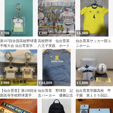
グユニフォームキーホ
込
ルダー
700
300
6,800
¥
¥
¥
第107回全国高校野球選
高校野球 仙台育英
仙台育英サッカー部ユ
手権大会 仙台育英学園
八王子実践 ホーク
ニホーム
高校 ユニフォームキー
ス 新聞記事
ホルダー
900
44,000
1,800
¥
¥
¥
【仙台育英】第108回全
仙台育英 野球部 記
仙台育英学園高校 甲
国高等学校野球選手権
念パーカー 優勝記念
子園 第１０５回記念
大会記念キーホルダー
品