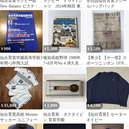
仙台育英ラグビー部
ラグビー ドライTシ
非売品仙台育英スクー
New Balance ピステ・ウ
ャツ 2024年秋田 東北
ルバッグパック
ィンドブレーカー
高等学校ラグビーフッ
トボール大会
900
1,300
1,500
¥
¥
¥
仙台育英学園高等学校3
報知高校野球 1988年
【希少】【※一部】ス
年間+2年間入試
7+8月号No.4 津久見川
ポーツニッポン 1978年
崎 仙台育英大越 東
8月9日 甲子園 仙台育英
洋大姫路
延長17回 スポニチ
35,000
2,000
4,500
¥
¥
¥
仙台育英高校 Mizuno
仙台育英 ネクタイピ
【仙台育英】セーター
サッカー ユニフォーム
ン 育英学園
ネイビー
上下セット 背番号10