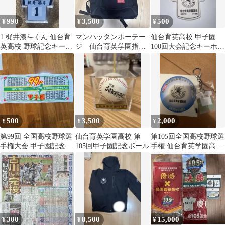
990
3,500
500
¥
¥
¥
1 梶井湊斗くん 仙台育
マンハッタンポーテー
仙台育英高校 甲子園
英高校 野球記念キーホ
ジ 仙台育英学園指定
100回大会記念キーホル
ルダー
リュック 中古品
ダー
500
3,500
2,000
¥
¥
¥
第99回 全国高校野球選
仙台育英学園高校 第
第105回全国高校野球選
手権大会 甲子園記念タ
105回甲子園記念ボール
手権 仙台育英学園高校
オル
キーホルダー
300
8,500
15,000
¥
¥
¥