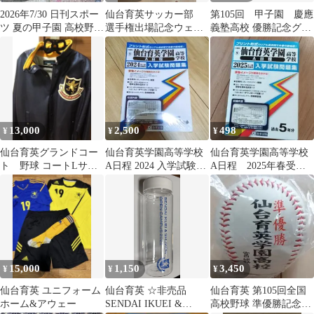
2026年7/30 日刊スポー
仙台育英サッカー部
第105回 甲子園 慶應
ツ 夏の甲子園 高校野球
選手権出場記念ウェ
義塾高校 優勝記念グッ
全49代表決定 仙台育英
ア 個人番号付き
ズセット
13,000
2,500
498
¥
¥
¥
仙台育英グランドコー
仙台育英学園高等学校
仙台育英学園高等学校
ト 野球 コートLサイ
A日程 2024 入学試験問
A日程 2025年春受験
ズ
題集
用 入学試験問題集
15,000
1,150
3,450
¥
¥
¥
仙台育英 ユニフォーム
仙台育英 ☆非売品
仙台育英 第105回全国
ホーム&アウェー
SENDAI IKUEI &
高校野球 準優勝記念ボ