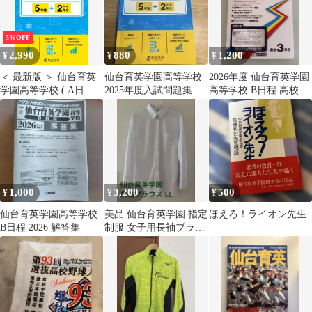
3%OFF
2,990
880
1,200
¥
¥
¥
＜ 最新版 ＞ 仙台育英
仙台育英学園高等学校
2026年度 仙台育英学園
学園高等学校 ( A日程 )
2025年度入試問題集
高等学校 B日程 高校入
2026年度版 【 過去問
試 過去問題集 特進
5+2年分 】 仙台育英 仙
台育英高校 (高校別入
試問題シリーズG04)
1,000
3,200
500
¥
¥
¥
仙台育英学園高等学校
美品 仙台育英学園 指定
ほえろ！ライオン先生
B日程 2026 解答集
制服 女子用長袖ブラウ
ス サイズLL