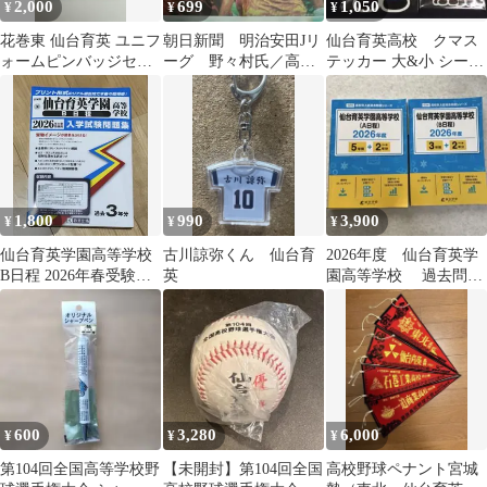
2,000
699
1,050
¥
¥
¥
花巻東 仙台育英 ユニフ
朝日新聞 明治安田Jリ
仙台育英高校 クマス
ォームピンバッジセッ
ーグ 野々村氏／高校
テッカー 大&小 シール
ト
野球第１日 仙台育英×
セット 高校野球
札幌日大 森大翔
1,800
990
3,900
¥
¥
¥
仙台育英学園高等学校
古川諒弥くん 仙台育
2026年度 仙台育英学
B日程 2026年春受験用
英
園高等学校 過去問題
入学試験問題集
集 A日程 B日程 2冊セ
ット
600
3,280
6,000
¥
¥
¥
第104回全国高等学校野
【未開封】第104回全国
高校野球ペナント宮城