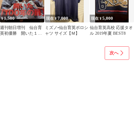
1,500
7,000
5,000
¥
現在 ¥
現在 ¥
週刊朝日増刊 仙台育
ミズノ•仙台育英ポロシ
仙台育英高校 応援タオ
英初優勝 開いた１０
ャツ サイズ【Ｍ】
ル 2019年夏 BEST8
０年の扉
次へ