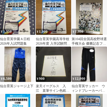
SHUKOH ボトル 500ml
ール 甲子園
1,350
1,000
1,350
¥
¥
¥
仙台育英学園Ａ日程
仙台育英学園高等学校
第104回全国高校野球選
2026年入試問題集
2026年度 入学試験問題
手権大会 優勝記念フォ
集 B日程
トブック 仙台育英
6,500
900
12,000
¥
¥
¥
仙台育英ジャージ上下
楽天イーグルス 入
仙台育英サッカー ウ
江 直筆サイン色紙
ィンドブレーカーパン
仙台育英
ツ