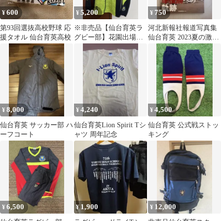
600
5,200
750
¥
¥
¥
第93回選抜高校野球 応
※非売品【仙台育英ラ
河北新報社報道写真集
援タオル 仙台育英高校
グビー部】花園出場用
仙台育英 2023夏の激闘
ジャージ
準優勝への軌跡
8,000
4,240
4,500
¥
¥
¥
仙台育英 サッカー部 ハ
仙台育英Lion Spirit Tシ
仙台育英 公式戦ストッ
ーフコート
ャツ 周年記念
キング
6,500
1,900
12,000
¥
¥
¥