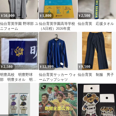
50,000
1,800
2,500
¥
¥
¥
仙台育英学園 野球部 ユ
仙台育英学園高等学校
仙台育英 応援タオル
ニフォーム
（A日程）2026年度
2,580
12,999
9,500
¥
¥
¥
明豊高校 明豊野球
仙台育英サッカー ウォ
仙台育英 制服 男子
部 明豊タオル 明
ームアップシャツ
豊 明豊マフラータオ
ル 明豊野球 タオ
ル 2