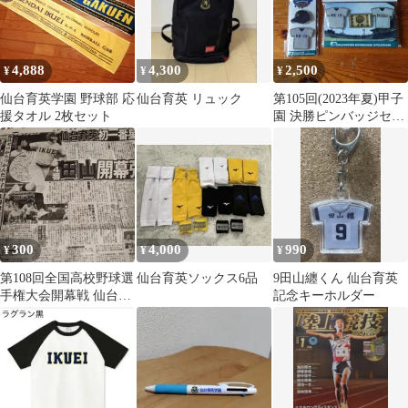
4,888
4,300
2,500
¥
¥
¥
仙台育英学園 野球部 応
仙台育英 リュック
第105回(2023年夏)甲子
援タオル 2枚セット
園 決勝ピンバッジセッ
ト 慶應義塾vs仙台育英
300
4,000
990
¥
¥
¥
第108回全国高校野球選
仙台育英ソックス6品
9田山纏くん 仙台育英
手権大会開幕戦 仙台育
記念キーホルダー
英勝利 関連記事