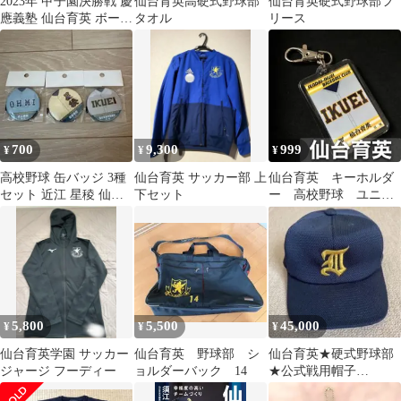
2023年 甲子園決勝戦 慶
仙台育英高硬式野球部
仙台育英硬式野球部フ
應義塾 仙台育英 ボール
タオル
リース
ペンセット
700
9,300
999
¥
¥
¥
高校野球 缶バッジ 3種
仙台育英 サッカー部 上
仙台育英 キーホルダ
セット 近江 星稜 仙台
下セット
ー 高校野球 ユニフ
育英
ォーム 応援グッズ
5,800
5,500
45,000
¥
¥
¥
仙台育英学園 サッカー
仙台育英 野球部 シ
仙台育英★硬式野球部
ジャージ フーディー
ョルダーバック 14
★公式戦用帽子
★MIZUNO★甲子園、