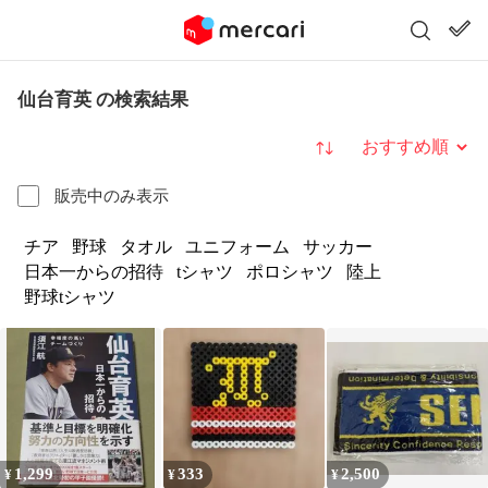
仙台育英 の検索結果
並び替え
販売中のみ表示
チア
野球
タオル
ユニフォーム
サッカー
日本一からの招待
tシャツ
ポロシャツ
陸上
野球tシャツ
1,299
333
2,500
¥
¥
¥