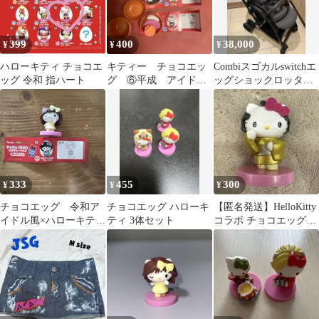
399
400
38,000
¥
¥
¥
ハローキティ チョコエ
キティー チョコエッ
Combiスゴカルswitchエ
ッグ 令和 指ハート
グ ⑥平成 アイドル
ッグショックロッタ
風 ⑩マツケン 15 令
（赤ちゃん本舗限
和 アイドル風
定） 新品同様
333
455
300
¥
¥
¥
チョコエッグ 令和ア
チョコエッグ ハローキ
【匿名発送】HelloKitty
イドル風×ハローキテ
ティ 3体セット
コラボ チョコエッグ
ィ フィギュア
2025 マツケンキティ