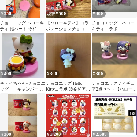
350
500
400
¥
現在 ¥
¥
チョコエッグ ハローキ
【ハローキティ】コラ
チョコエッグ ハロー
ティ 指ハート 令和
ボレーションチョコエ
キティコラボ
ッグ 令和アイドル風、
昭和アイドル風
400
300
300
¥
¥
¥
キティちゃん×チョコエ
チョコエッグ Hello
チョコエッグフィギュ
ッグ キャンパーキ
Kittyコラボ ⑮令和アイ
ア2点セット【ハローキ
ティ
ドル風×ハローキティ
ティ】
300
1,200
2,588
¥
¥
¥