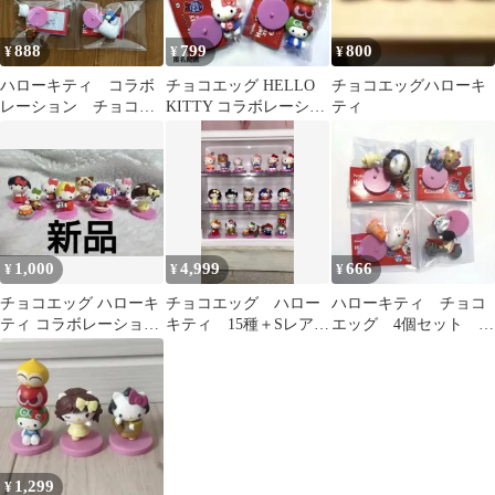
888
799
800
¥
¥
¥
ハローキティ コラボ
チョコエッグ HELLO
チョコエッグハローキ
レーション チョコエ
KITTY コラボレーショ
ティ
ッグ
ン 3種
1,000
4,999
666
¥
¥
¥
チョコエッグ ハローキ
チョコエッグ ハロー
ハローキティ チョコ
ティ コラボレーショ
キティ 15種＋Sレア1
エッグ 4個セット 日
ン 8個セット
種 全16種 コンプリ
焼けキティ ホンダ
ートセット
平成令和アイドル風
1,299
¥