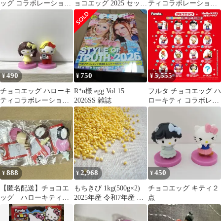
ッグ コラボレーション
ョコエッグ 2025 セット
ティコラボレーション
12. 令和風 ソロキャン
ホンダ
チョコエッグ
プ
490
750
5,555
¥
¥
¥
チョコエッグ ハローキ
R*n様 egg Vol.15
フルタ チョコエッグ ハ
ティコラボレーション
2026SS 雑誌
ローキティ コラボレー
2個セット
ション 15種類
888
2,968
450
¥
¥
¥
【匿名配送】チョコエ
もちきび 1kg(500g×2)
チョコエッグ キティ２
ッグ ハローキティー
2025年産 令和7年産 北
点
コレクション 3個セッ
海道産 店舗発送
ト