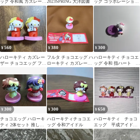
ッグ 令和風 カズレーザ
2023SPRING 大洋図書
ッグ コラボレーション
ー×ハローキティ
11. 令和風 指ハート ③
560
380
300
¥
¥
¥
ハローキティ カズレー
フルタ チョコエッグ ハ
ハローキティ チョコエ
ザー チョコエッグ フィ
ローキティ カズレーザ
ッグ 令和 指ハート 即
ギュア 2体セット
ー
購入⭕️
300
300
650
¥
¥
¥
チョコエッグ ハローキ
ハローキティチョコエ
ハローキティ チョコ
ティ 2体セット 推しの
ッグ 令和アイドル
エッグ 平成アイド
子&令和アイドル
ル カズレーザー 令
和アイドル