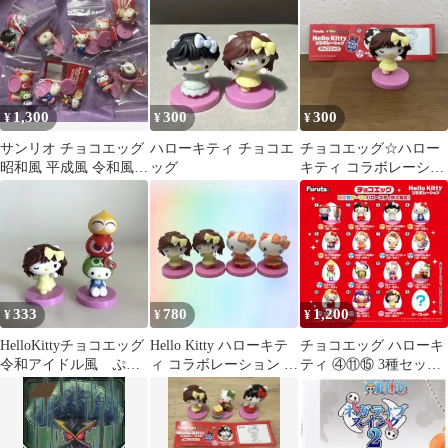
ン ５個セット
1,300
300
300
¥
¥
¥
サンリオ チョコエッグ
ハローキティ チョコエ
チョコエッグ☆ハロー
昭和風 平成風 令和風
ッグ
キティ コラボレーショ
ハローキティ
ン フィギュア 15
333
780
1,200
¥
¥
¥
HelloKittyチョコエッグ
Hello Kitty ハローキテ
チョコエッグ ハローキ
令和アイドル風 ぷよ
ィ コラボレーション チ
ティ ④⑪⑮ 3種セット
ぷよ
ョコエッグ 4体セット
70年代 指ハート アイド
ル風