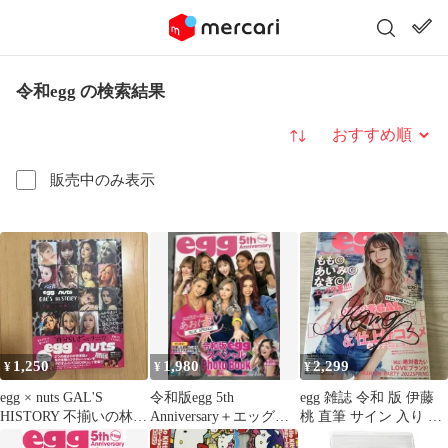
令和egg の検索結果
並び替え
販売中のみ表示
1,250
1,980
2,299
¥
¥
¥
egg × nuts GAL'S
令和版egg 5th
egg 雑誌 令和 版 伊藤
HISTORY 不揃いの林檎
Anniversary＋エッグハ
桃 直筆 サイン 入り （
たち
ウス
ステッカー なし ）