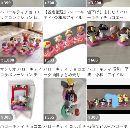
399
300
3,500
¥
¥
¥
ハローキティチョコエ
【匿名配送】ハローキ
値下げしました！ハロ
ッグコレクション 日焼
ティ×令和風アイドル
ーキティチョコエッグ
けギャル 令和アイドル
20個まとめ売り
2点セット
1,000
533
666
¥
¥
¥
サンリオ ハローキティ
ハローキティ チョコエ
ハローキティ 昭和 平
コラボレーション チョ
ッグ 4個 まとめ売り サ
成 令和 アイドル
コエッグ キティ まとめ
ンリオ アイルー他
チョコエッグ
売り
300
555
300
¥
¥
¥
ハローキティ チョコエ
ハローキティ コラボ チ
⭐︎2個で¥400⭐︎ ハローキ