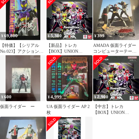
リアル
き AP シリアル001
き AP 未使用品
69,800
5,300
399
¥
¥
¥
【特価】【シリアル
【新品】トレカ
AMADA 仮面ライダー
No.023】アクションポ
【BOX】UNION
コンピューターテープ
イントカード(仮面ライ
ARENA ブースターパ
争奪戦 076
ダーガヴ/シリアルAP)
ック 仮面ライダー
(-){-}〈KMR-2-
[UA29BT]
AP01★〉[EX12BT] 知
念英和 直筆サイン入り
ユニオンアリーナ
600
4,999
2,900
¥
¥
¥
仮面ライダー ー
UA 仮面ライダー AP 2
【中古】トレカ
枚
【BOX】UNION
ARENA ブースターパ
ック 仮面ライダー
[UA29BT]