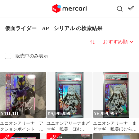
仮面ライダー AP シリアル の検索結果
並び替え
販売中のみ表示
111,111
9,999,999
6,999,999
¥
¥
¥
ユニオンアリーナ ア
ユニオンアリーナまど
ユニオンアリーナ ま
クションポイント AP
マギ 暁美 ほむ
どマギ 暁美ほむら
仮面ライダーガヴ シ
ら 直筆サイン付
シリアル サイン付