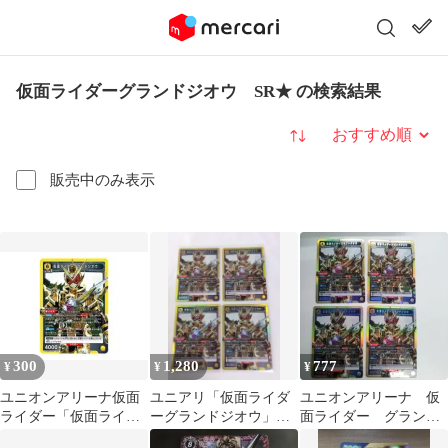
仮面ライダーグランドジオウ SR★ の検索結果
並び替え
販売中のみ表示
300
1,280
777
¥
¥
¥
ユニオンアリーナ仮面
ユニアリ「仮面ライダ
ユニオンアリーナ 仮
ライダー「仮面ライダ
ーグランドジオウ」
面ライダー グランド
ーグランドジオウ SR」
SR（スーパーレア）４
ジオウ SR