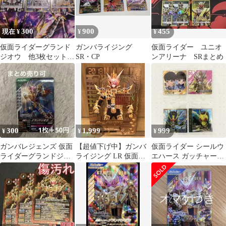
300
900
455
現在 ¥
¥
¥
仮面ライダーグランド
ガンバライジング
仮面ライダー ユニオ
ジオウ 他3枚セット
SR・CP
ンアリーナ SRまとめ
ユニアリ
300
1,999
999
¥
¥
¥
ガンバレジェンズ 仮面
【超値下げ中】ガンバ
仮面ライダー シールウ
ライダーグランドジオ
ライジング LR 仮面ラ
エハース ガッチャード
ウ VR01-056
イダーグランドジオウ
ジオウ ゼロワン 4枚セ
美品
ット