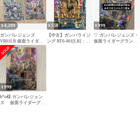
4,299
550
999
¥
¥
¥
ガンバレジェンズ
【中古】ガンバライジ
▽ ガンバレジェンズ・
VR01LR 仮面ライダー
ング RT6-001[LR]：仮
仮面ライダーグランド
グランドジオウ パラ
面ライダーグランドジ
ジオウ
レル
オウ
999
¥
h*o様 ガンバレジェン
ズ 仮面ライダーグラ
ンドジオウ LR VR01-
055