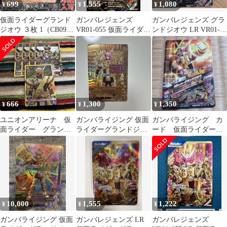
699
1,555
1,080
¥
¥
¥
仮面ライダーグランド
ガンバレジェンズ
ガンバレジェンズ グラ
ジオウ ３枚 1（CB09-
VR01-055 仮面ライダー
ンドジオウ LR VR01-
X02 260718
グランドジオウ LR
055 おまけ付き
666
1,300
1,350
¥
¥
¥
ユニオンアリーナ 仮
ガンバライジング 仮面
ガンバライジング カ
面ライダー グランド
ライダーグランドジオ
ード 仮面ライダーグ
ジオウ オーマジオウ
ウ
ランドジオウ 非売品
SR
10,000
1,555
1,222
¥
¥
¥
ガンバライジング 仮面
ガンバレジェンズ LR
ガンバレジェンズ