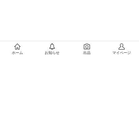
メルカリについて
ホーム
お知らせ
出品
マイページ
会社概要（運営会社）
採用情報
プレスリリース
公式ブログ
プレスキット
メルカリUS
メルカリShops
m department（エムデパ）
ヘルプ
ヘルプセンター（ガイド・お問い合わせ）
メルカリShopsでショップを開設する
メルカリShops ショップ管理画面にログイン
メルカリShops出店者向けガイド