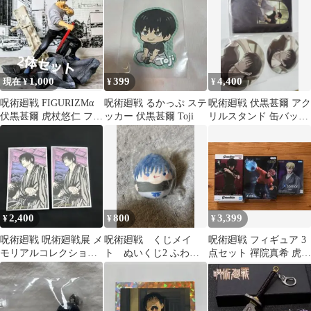
1,000
399
4,400
現在 ¥
¥
¥
呪術廻戦 FIGURIZMα
呪術廻戦 るかっぷ ステ
呪術廻戦 伏黒甚爾 アク
伏黒甚爾 虎杖悠仁 フィ
ッカー 伏黒甚爾 Toji
リルスタンド 缶バッジ
ギュア セット
セット
2,400
800
3,399
¥
¥
¥
呪術廻戦 呪術廻戦展 メ
呪術廻戦 くじメイ
呪術廻戦 フィギュア 3
モリアルコレクション
ト ぬいくじ2 ふわコ
点セット 禪院真希 虎杖
伏黒甚爾 禪院直哉
ロリン 伏黒甚爾
悠仁 伏黒甚爾