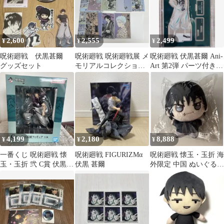
2,600
2,555
2,499
¥
¥
¥
呪術廻戦 伏黒甚爾
呪術廻戦 呪術廻戦展 メ
呪術廻戦 伏黒甚爾 Ani-
グッズセット
モリアルコレクション
Art 第2弾 パーツ付き
伏黒甚爾 禪院直哉 五条
BIGアクリルスタンド
悟 夏油傑
B
4,199
2,180
8,888
¥
¥
¥
一番くじ 呪術廻戦 懐
呪術廻戦 FIGURIZMα
呪術廻戦 懐玉・玉折 海
玉・玉折 弐 C賞 伏黒甚
伏黒 甚爾
外限定 中国 ぬいぐるみ
爾 フィギュア
マスコット 伏黒甚爾