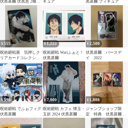
伏黒甚爾 伏黒恵 2種セ
ギュア
黒甚爾 フィギュア
ット
555
1,222
2,500
¥
¥
¥
呪術廻戦展 箔押しク
呪術廻戦 Wariふぉと！
伏黒甚爾 バースデ
リアカードコレクショ
伏黒甚爾
イ 2022
ン 伏黒甚爾
590
7,000
1,888
¥
¥
¥
呪術廻戦 でふぉフィグ
呪術廻戦 カフェ 懐玉・
ジャンプショップ限
伏黒甚爾
玉折 2024 伏黒甚爾 ア
定 特典 伏黒甚爾
クリルスタンド
呪術廻戦 ミニブロマ
イド 虎杖 乙骨