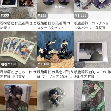
599
555
1,333
¥
¥
¥
呪術廻戦 伏黒甚爾 まと
呪術廻戦 伏黒甚爾 コー
呪術廻戦 コレクショ
め売り
スター 2枚セット
ン缶バッジ 禪院直
哉 伏黒甚爾
350
2,100
899
現在 ¥
¥
¥
呪術廻戦 ぱしゃこれ 伏
呪術廻戦 伏黒恵 禪院甚
呪術廻戦 ぱしゃこれ 第
黒甚爾 渋谷事変
爾 フィギュア 2体セッ
8弾 伏黒甚爾
ト