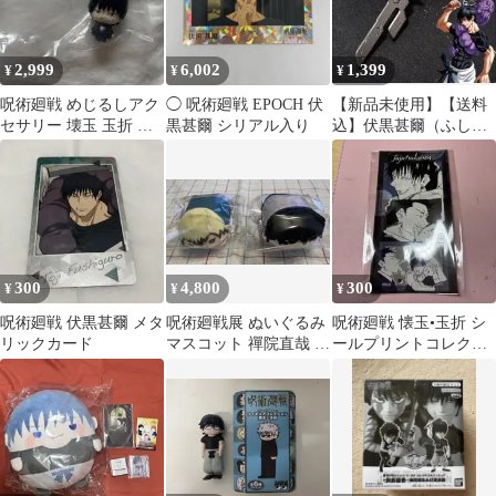
2,999
6,002
1,399
¥
¥
¥
呪術廻戦 めじるしアク
◯ 呪術廻戦 EPOCH 伏
【新品未使用】【送料
セサリー 壊玉 玉折 伏
黒甚爾 シリアル入り
込】伏黒甚爾（ふしぐ
黒甚爾
ろとうじ） 呪具 天逆鉾
キーホルダー×❶
300
4,800
300
¥
¥
¥
呪術廻戦 伏黒甚爾 メタ
呪術廻戦展 ぬいぐるみ
呪術廻戦 懐玉•玉折 シ
リックカード
マスコット 禪院直哉 伏
ールプリントコレクシ
黒甚爾
ョン 伏黒甚爾& 孔時雨