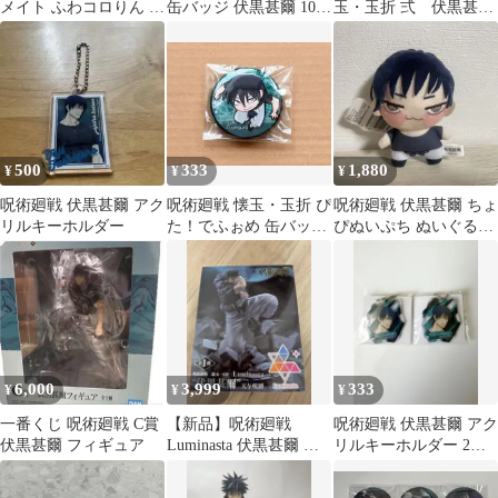
メイト ふわコロりん 伏
缶バッジ 伏黒甚爾 10点
玉・玉折 弍 伏黒甚爾
黒甚爾 灰原雄
セット
アクリルスタンド
500
333
1,880
¥
¥
¥
呪術廻戦 伏黒甚爾 アク
呪術廻戦 懐玉・玉折 ぴ
呪術廻戦 伏黒甚爾 ちょ
リルキーホルダー
た！でふぉめ 缶バッジ
ぴぬいぷち ぬいぐるみ
ガチャ 伏黒甚爾
マスコット
6,000
3,999
333
¥
¥
¥
一番くじ 呪術廻戦 C賞
【新品】呪術廻戦
呪術廻戦 伏黒甚爾 アク
伏黒甚爾 フィギュア
Luminasta 伏黒甚爾 天
リルキーホルダー 2個
与呪縛 フィギュア
セット