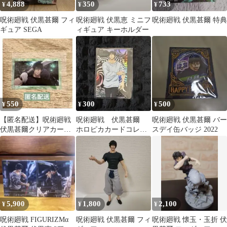
4,888
350
733
¥
¥
¥
呪術廻戦 伏黒甚爾 フィ
呪術廻戦 伏黒恵 ミニフ
呪術廻戦 伏黒甚爾 特典
ギュア SEGA
ィギュア キーホルダー
550
300
500
¥
¥
¥
【匿名配送】呪術廻戦
呪術廻戦 伏黒甚爾
呪術廻戦 伏黒甚爾 バー
伏黒甚爾クリアカー
ホロピカカードコレク
スデイ缶バッジ 2022
ド 懐玉玉祈
ション
5,900
1,800
2,100
¥
¥
¥
呪術廻戦 FIGURIZMα
呪術廻戦 伏黒甚爾 フィ
呪術廻戦 懐玉・玉折 伏