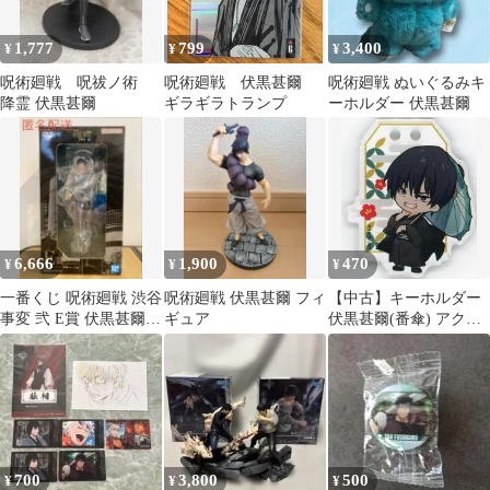
1,777
799
3,400
¥
¥
¥
呪術廻戦 呪祓ノ術
呪術廻戦 伏黒甚爾
呪術廻戦 ぬいぐるみキ
降霊 伏黒甚爾
ギラギラトランプ
ーホルダー 伏黒甚爾
6,666
1,900
470
¥
¥
¥
一番くじ 呪術廻戦 渋谷
呪術廻戦 伏黒甚爾 フィ
【中古】キーホルダー
事変 弐 E賞 伏黒甚爾
ギュア
伏黒甚爾(番傘) アクリ
フィギュア
ルキーホルダー 「まる
くじ 呪術廻戦【Winter
Holiday】」 吉06
700
3,800
500
¥
¥
¥