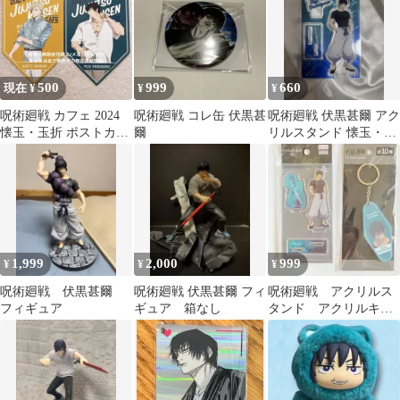
500
999
660
現在 ¥
¥
¥
呪術廻戦 カフェ 2024
呪術廻戦 コレ缶 伏黒甚
呪術廻戦 伏黒甚爾 アク
懐玉・玉折 ポストカー
爾
リルスタンド 懐玉・玉
ド 七海建人 伏黒甚爾
折
1,999
2,000
999
¥
¥
¥
呪術廻戦 伏黒甚爾
呪術廻戦 伏黒甚爾 フィ
呪術廻戦 アクリルス
フィギュア
ギュア 箱なし
タンド アクリルキー
ホルダー 伏黒甚爾