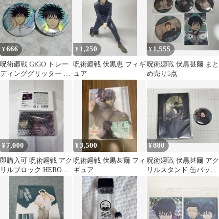
666
1,250
1,555
¥
¥
¥
呪術廻戦 GiGO トレー
呪術廻戦 伏黒恵 フィギ
呪術廻戦 伏黒甚爾 まと
ディンググリッター 缶
ュア
め売り5点
バッジ コラボ 伏黒
恵
7,000
3,500
880
¥
¥
¥
即購入可 呪術廻戦 アク
呪術廻戦 伏黒甚爾 フィ
呪術廻戦 伏黒甚爾 アク
リルブロック HEROES
ギュア
リルスタンド 缶バッジ
伏黒甚爾
セット