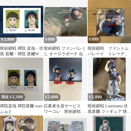
禪院直哉
甚爾
キーホルダー アクキー
伏黒甚爾
2,800
600
999
¥
¥
¥
呪術廻戦 禪院 直哉・伏
呪術廻戦 ファンパレく
呪術廻戦 ファントム
黒 甚爾・禪院 甚爾Wari
じ オーロラポーチ 缶バ
パレード トレーディ
ふぉと
ッジ 伏黒甚爾
ングイラスト缶バッ
ジ 伏黒甚爾
2,100
5,000
2,000
現在 ¥
¥
¥
禪院直哉 禪院甚爾 wari
応募者全員サービス
呪術廻戦 Luminasta 伏
ふぉと
ワーコレ 呪術廻戦 伏
黒甚爾 フィギュア 懐
黒甚爾 フィギュア 2体
玉・玉折 開封済み
セット