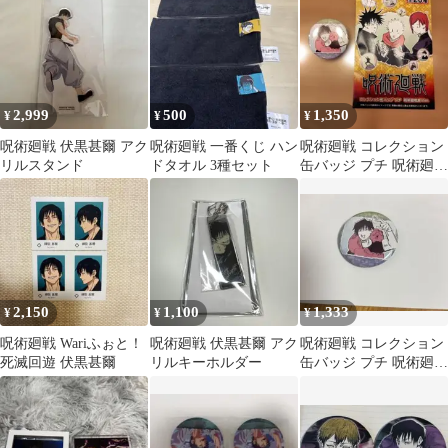
ト
2,999
500
1,350
¥
¥
¥
呪術廻戦 伏黒甚爾 アク
呪術廻戦 一番くじ ハン
呪術廻戦 コレクション
リルスタンド
ドタオル 3種セット
缶バッジ プチ 呪術廻戦
展Ver. 伏黒甚爾
2,150
1,100
1,333
¥
¥
¥
呪術廻戦 Wariふぉと！
呪術廻戦 伏黒甚爾 アク
呪術廻戦 コレクション
死滅回遊 伏黒甚爾
リルキーホルダー
缶バッジ プチ 呪術廻戦
展 伏黒甚爾