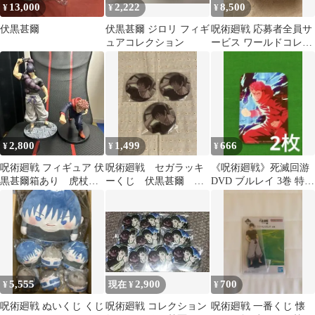
13,000
2,222
8,500
¥
¥
¥
伏黒甚爾
伏黒甚爾 ジロリ フィギ
呪術廻戦 応募者全員サ
ュアコレクション
ービス ワールドコレク
タブルフィギュア 禪院
真希&伏黒甚爾
2,800
1,499
666
¥
¥
¥
呪術廻戦 フィギュア 伏
呪術廻戦 セガラッキ
《呪術廻戦》死滅回游
黒甚爾箱あり 虎杖悠
ーくじ 伏黒甚爾 缶
DVD ブルレイ 3巻 特典
仁
バッジ
ステッカー 虎杖悠仁
5,555
2,900
700
¥
現在 ¥
¥
呪術廻戦 ぬいくじ くじ
呪術廻戦 コレクション
呪術廻戦 一番くじ 懐