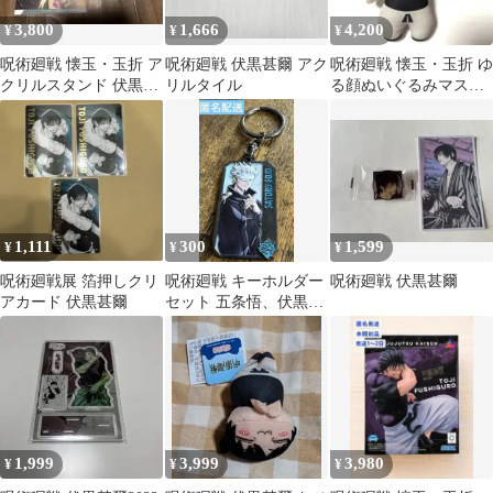
3,800
1,666
4,200
¥
¥
¥
呪術廻戦 懐玉・玉折 ア
呪術廻戦 伏黒甚爾 アク
呪術廻戦 懐玉・玉折 ゆ
クリルスタンド 伏黒甚
リルタイル
る顔ぬいぐるみマスコ
爾 4枚
ット 伏黒甚爾
1,111
300
1,599
¥
¥
¥
呪術廻戦展 箔押しクリ
呪術廻戦 キーホルダー
呪術廻戦 伏黒甚爾
アカード 伏黒甚爾
セット 五条悟、伏黒甚
爾、虎杖悠仁、七海建
人
1,999
3,999
3,980
¥
¥
¥