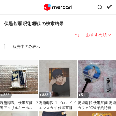
伏黒甚爾 呪術廻戦 の検索結果
並び替え
販売中のみ表示
888
888
511
¥
¥
¥
呪術廻戦 伏黒甚爾 2
呪術廻戦 生ブロマイド
呪術廻戦 伏黒甚爾 呪術
連アクリルキーホルダ
エンスカイ 伏黒甚爾
カフェ2024 予約特典う
ー
ちわ+大交流展特典セッ