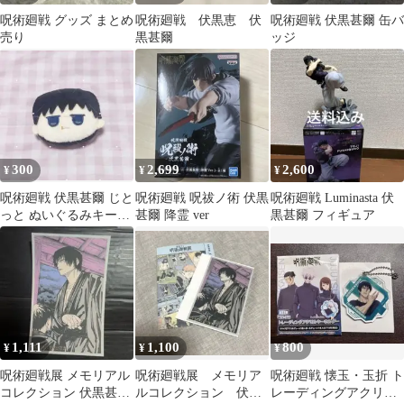
呪術廻戦 グッズ まとめ
呪術廻戦 伏黒恵 伏
呪術廻戦 伏黒甚爾 缶バ
売り
黒甚爾
ッジ
300
2,699
2,600
¥
¥
¥
呪術廻戦 伏黒甚爾 じと
呪術廻戦 呪祓ノ術 伏黒
呪術廻戦 Luminasta 伏
っと ぬいぐるみキーホ
甚爾 降霊 ver
黒甚爾 フィギュア
ルダー 懐玉・玉折
1,111
1,100
800
¥
¥
¥
呪術廻戦展 メモリアル
呪術廻戦展 メモリア
呪術廻戦 懐玉・玉折 ト
コレクション 伏黒甚爾
ルコレクション 伏黒
レーディングアクリル