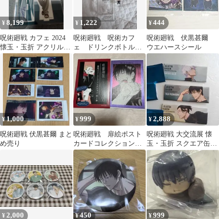
8,199
1,222
444
¥
¥
¥
呪術廻戦 カフェ 2024
呪術廻戦 呪術カフ
呪術廻戦 伏黒甚爾
懐玉・玉折 アクリルス
ェ ドリンクボトル
ウエハースシール
タンド 伏黒甚爾
最強の2人
1,000
999
2,888
¥
¥
¥
呪術廻戦 伏黒甚爾 まと
呪術廻戦 扉絵ポスト
呪術廻戦 大交流展 懐
め売り
カードコレクション
玉・玉折 スクエア缶バ
伏黒甚爾
ッジ
2,000
450
999
¥
¥
¥