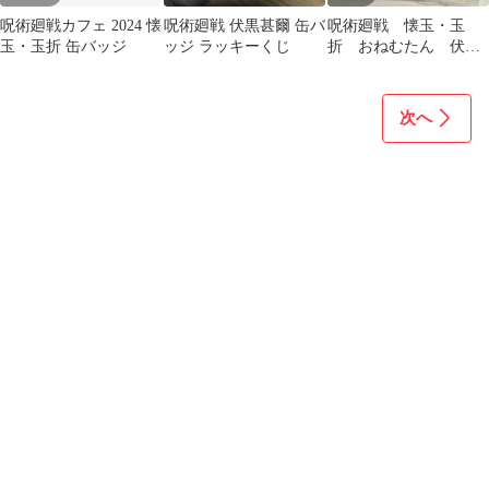
呪術廻戦カフェ 2024 懐
呪術廻戦 伏黒甚爾 缶バ
呪術廻戦 懐玉・玉
玉・玉折 缶バッジ
ッジ ラッキーくじ
折 おねむたん 伏黒
甚爾 アースカラー
次へ