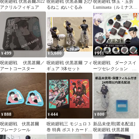
呪術廻戦 伏黒甚爾2022
呪術廻戦 伏黒甚爾 おひ
呪術廻戦 懐玉・玉折
アクリルフィギュア
るねこ ぬいぐるみ
Luminasta（ルミナス
タ） “伏黒甚爾”天与呪
縛
499
5,600
911
¥
¥
¥
呪術廻戦 伏黒甚爾／
呪術廻戦 伏黒甚爾 フィ
呪術廻戦 ダークスイ
アートコースター
ギュア 3体セット
ーツセレクション フ
ルコンプ a㉚
888
444
800
¥
¥
¥
呪術廻戦 伏黒甚爾
呪術廻戦三 モジュロ 3
新品未使用[匿名配送]
フレークシール
巻 特典 ポストカード
呪術廻戦 伏黒甚爾
2枚セット