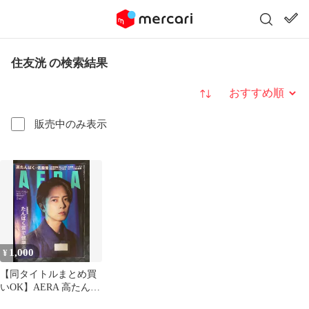
住友洸 の検索結果
並び替え
販売中のみ表示
1,000
¥
【同タイトルまとめ買
いOK】AERA 高たんぱ
く+低脂質 女性管理職