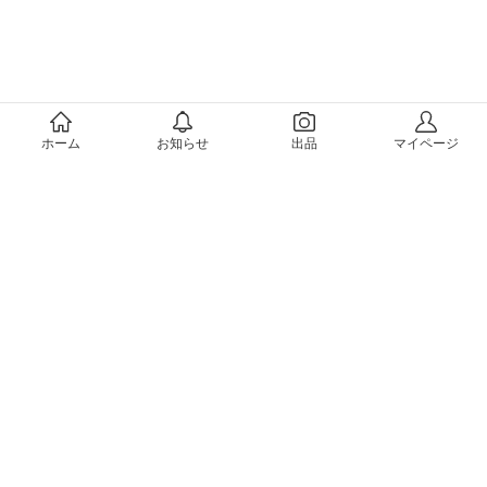
メルカリについて
ホーム
お知らせ
出品
マイページ
会社概要（運営会社）
採用情報
プレスリリース
公式ブログ
プレスキット
メルカリUS
メルカリShops
m department（エムデパ）
ヘルプ
ヘルプセンター（ガイド・お問い合わせ）
メルカリShopsでショップを開設する
メルカリShops ショップ管理画面にログイン
メルカリShops出店者向けガイド
お問い合わせ一覧