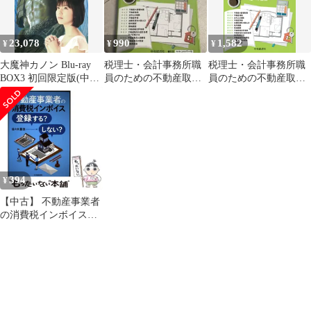
23,078
990
1,582
¥
¥
¥
大魔神カノン Blu-ray
税理士・会計事務所職
税理士・会計事務所職
BOX3 初回限定版(中古
員のための不動産取引
員のための不動産取引
品)
の基礎知識
の基礎知識/中央経済社/
佐々木重徳（単行本）
394
¥
【中古】 不動産事業者
の消費税インボイス登
録する?しない? / 佐々
木重徳 / 中央経済社