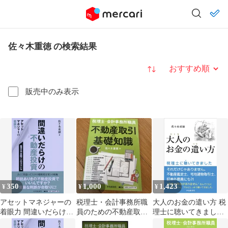
佐々木重徳 の検索結果
並び替え
販売中のみ表示
350
1,000
1,423
¥
¥
¥
アセットマネジャーの
税理士・会計事務所職
大人のお金の遣い方 税
着眼力 間違いだらけの
員のための不動産取引
理士に聴いてきました/
不動産投資／佐々木重
の基礎知識
中央経済社/佐々木重徳