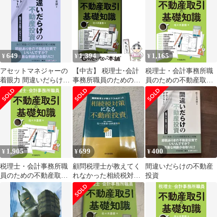
徳
（単行本）
649
1,394
1,165
¥
¥
¥
アセットマネジャーの
【中古】 税理士･会計
税理士・会計事務所職
着眼力 間違いだらけの
事務所職員のための不
員のための不動産取引
不動産投資 [単行本]
動産取引の基礎知識 /
の基礎知識/中央経済社/
佐々木重徳
佐々木重徳 / 中央経済
佐々木重徳（単行本）
社
1,905
699
400
¥
¥
¥
税理士・会計事務所職
顧問税理士が教えてく
間違いだらけの不動産
員のための不動産取引
れなかった相続税対策
投資
の基礎知識
になる不動産投資