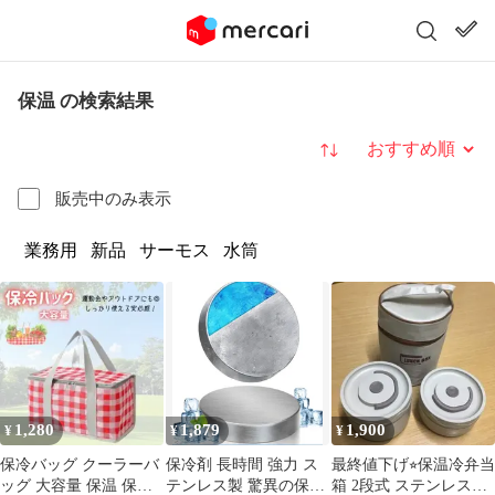
保温 の検索結果
並び替え
販売中のみ表示
業務用
新品
サーモス
水筒
1,280
1,879
1,900
¥
¥
¥
保冷バッグ クーラーバ
保冷剤 長時間 強力 ス
最終値下げ⭐︎保温冷弁当
ッグ 大容量 保温 保冷
テンレス製 驚異の保冷
箱 2段式 ステンレス製