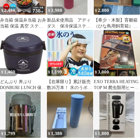
2,480
3,980
2,800
¥
¥
¥
弁当箱 保温弁当箱 お弁
新品未使用品 アディ
【希少・木製】育雛箱
当箱 保温 真空 ステン
ダス 保冷保温ステン
（ひな鳥用飼育箱）
レス レンジ対応 2段 ラ
レスボトル 水筒 擦れ
Famous 手乗り鳥の家
ンチボックス ランチジ
あり ピンク
保温箱
ャー 女子 男子 女性 男
性 メンズ 大人 子供 新
生活 おしゃれ
39%OFF
1,400
1,199
3,000
¥
¥
¥
どんぶり 丼ぶり
【在庫限り】累計販売
EXO TERRA HEATING
DONBURI LUNCH 保温
数26万本！ 氷のうボト
TOP M 爬虫類用ヒータ
弁当箱 ランチジャー
ル マットタイプ 持ち運
ー
び 氷のう 携帯 ネック
クーラー 首 冷やす 氷
嚢 スポーツ 水筒 魔法
瓶 保冷 冷温スティック
アイシングバッグ 結露
しない ひょうのう アイ
1,799
1,380
1,800
¥
¥
¥
スパック 熱中症対策 暑