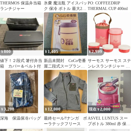
さ対策
THERMOS 保温弁当箱
氷嚢 魔法瓶 アイスパッ
PO: COFFEEDRIP
ランチジャー
ク 保冷 ボトル 最大20
THERMAL CUP 400ml
時間保冷 (ブルー)
800
1,405
2,999
¥
¥
¥
値下！２段式 箸付弁当
新品未開封 CoCo壱番
サーモス サーモス ステ
箱 カバー＆ベルト付
屋二段式スープランチ
ンレスランチジャー 約
ジャー イエロー
0.6合 コーラルピンク
3,200
12,000
2,000
¥
¥
現在 ¥
深海 保温保冷バッグ
最終セール‼️ナンガ ポ
ASVEL LUNTUS スー
ーラテックフリース
プボトル 380ml 赤 保温
弁当