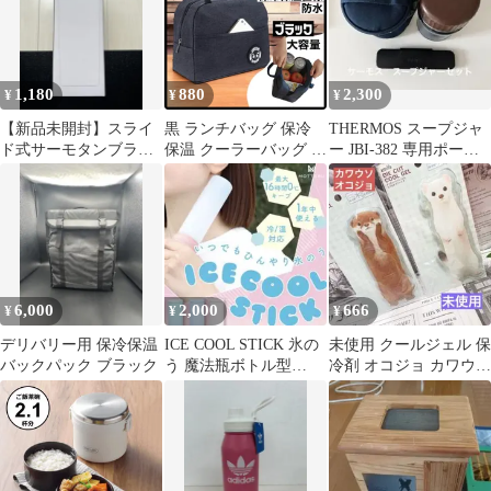
1,180
880
2,300
¥
¥
¥
【新品未開封】スライ
黒 ランチバッグ 保冷
THERMOS スープジャ
ド式サーモタンブラー
保温 クーラーバッグ ト
ー JBI-382 専用ポー
保温・保冷対応
ートバッグ 防水 小型
チ・スプーン付
お弁当
6,000
2,000
666
¥
¥
¥
デリバリー用 保冷保温
ICE COOL STICK 氷の
未使用 クールジェル 保
バックパック ブラック
う 魔法瓶ボトル型
冷剤 オコジョ カワウソ
150ml 未開封
お弁当 アイシング