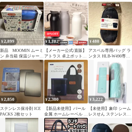
型
効果 アイスアーマー 保
冷 大容量 短時間冷凍
冷凍短縮 ICE ARMOR
用特殊保冷剤 1kg
10%OFF
2,899
1,782
480
¥
¥
¥
新品 MOOMIN ムーミ
【メーカー公式/直販】
アスベル専用バッグ ラ
ン 弁当箱 保温ジャー付
アトラス 卓上ポット
ンタス HLB-W490専用
きランチボックス フ
1.5リットル 1.5L 保冷
保温バッグ ネイビー
ォーク付き
保温 真空断熱 ステンレ
ス 超軽量 コンパクト
スリム 保冷ポット 保温
ポット 魔法瓶 大容量
ATP-1500
2,850
2,300
3,222
¥
¥
¥
ステンレス保冷剤 ICE
【新品未使用】パール
【未使用】象印 シーム
PACKS 2枚セット
金属 ホームレーベル ス
レスせん ステンレスマ
テンレススリムランチ
グ 水筒 ミントグリーン
ジャー ネイビー
保温・保冷