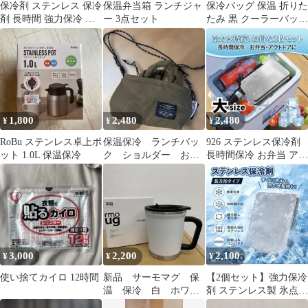
保冷剤 ステンレス 保冷
保温弁当箱 ランチジャ
保冷バッグ 保温 折りた
剤 長時間 強力保冷 小
ー 3点セット
たみ 黒 クーラーバッグ
型 保温バッグ クーラー
宅配 運動会 ピクニ
ボックス 繰り返し使え
ックお弁当
る 冷蔵 冷凍対応 暑さ
対策 熱症対策 急速冷却
アイスパック お弁当 釣
り アウトドア キャンプ
防災グッズ キャンプ
1,800
2,480
2,480
¥
¥
¥
BBQ 保冷用品 夏の必需
品
RoBu ステンレス卓上ポ
保温保冷 ランチバッ
926 ステンレス保冷剤
ット 1.0L 保温保冷
ク ショルダー お勧
長時間保冷 お弁当 アウ
め 離乳食 お出か
トドア クーラーボック
け 旅行
ス 大
3,000
2,200
2,100
¥
¥
¥
使い捨てカイロ 12時間
新品 サーモマグ 保
【2個セット】強力保冷
温 保冷 白 ホワイ
剤 ステンレス製 氷点下
ト 蓋付き 取手付き
キープ 倍速凍結 長時間