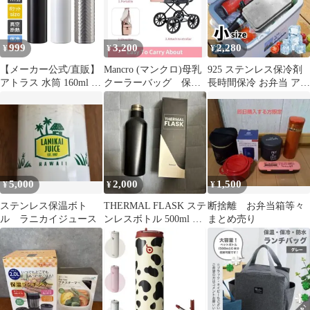
グカップ 魔法瓶カップ
軽量 漏れ防止
999
3,200
2,280
¥
¥
¥
【メーカー公式/直販】
Mancro (マンクロ)母乳
925 ステンレス保冷剤
アトラス 水筒 160ml 保
クーラーバッグ 保温
長時間保冷 お弁当 アウ
冷 保温 真空断熱 ステ
弁当箱 ランチバッグ
トドア クーラーボック
ンレス 軽量 ミニサイズ
保冷
ス 小
マグボトル スクリュー
ボトル 小さい 小型 持
ち運びやすい APB-160
5,000
2,000
1,500
¥
¥
¥
ステンレス保温ボト
THERMAL FLASK ステ
断捨離 お弁当箱等々
ル ラニカイジュース
ンレスボトル 500ml ブ
まとめ売り
ラック