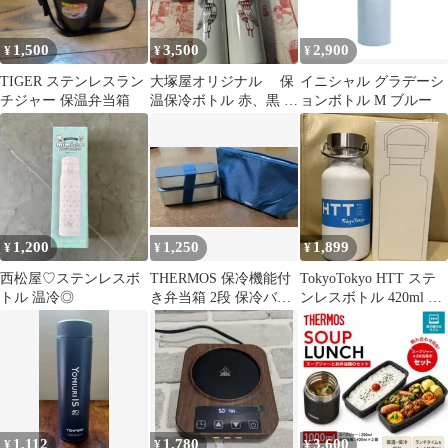
1,500
3,500
2,900
¥
¥
¥
TIGER ステンレスラン
大塚屋オリジナル 保
イニシャル グラデーシ
チジャー 保温弁当箱
温保冷ボトル 赤、黒 保
ョンボトル M ブルー
冷バッグ 赤
計3点
1,200
1,250
1,899
¥
¥
¥
西松屋♡ステンレスボ
THERMOS 保冷機能付
TokyoTokyo HTT ステ
トル 温冷◎
き弁当箱 2段 保冷バッ
ンレスボトル 420ml 保
グ付き
冷/保温 魔法瓶
1,112
1,780
3,600
¥
¥
¥