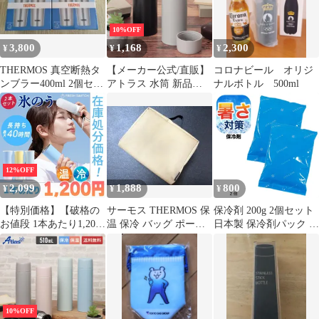
10%OFF
3,800
1,168
2,300
¥
¥
¥
THERMOS 真空断熱タ
【メーカー公式/直販】
コロナビール オリジ
ンブラー400ml 2個セッ
アトラス 水筒 新品
ナルボトル 500ml
ト(JDI-400P)×2
350ml 360ml 保温 保冷
真空断熱 ステンレス 軽
量 スクリューボトル マ
グボトル 氷止め付き 広
口 洗いやすい スイッチ
マグ AS-361
12%OFF
2,099
1,888
800
¥
¥
¥
【特別価格】【破格の
サーモス THERMOS 保
保冷剤 200g 2個セット
お値段 1本あたり1,200
温 保冷 バッグ ポーチ
日本製 保冷剤パック 長
円】携帯氷のうボトル
ベージュ JEC1000
持ち お弁当 ランチバッ
人気のグラデーション
グ クーラーボックス 停
カラー 2本セット売り
電対策 熱中症対策 スポ
氷嚢 水筒 魔法瓶 保冷
ーツ アイシング 繰り返
暑さ対策
し使える まとめ買い
5501903
10%OFF