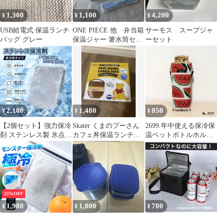
1,300
1,100
4,200
¥
¥
¥
USB給電式 保温ランチ
ONE PIECE 他 弁当箱
サーモス スープジャ
バッグ グレー
保温ジャー 箸水筒セッ
ーセット
トセブンイレブン限定
非売品
2,100
1,480
850
¥
¥
¥
【2個セット】強力保冷
Skater くまのプーさん
2699.年中使える保冷保
剤 ステンレス製 氷点下
カフェ丼保温ランチジ
温ペットボトルホルダ
キープ 倍速凍結 長時間
ャー 早い者勝ち
ー／水筒・マイボトル
入れにも
23%OFF
1,980
1,800
700
¥
¥
¥