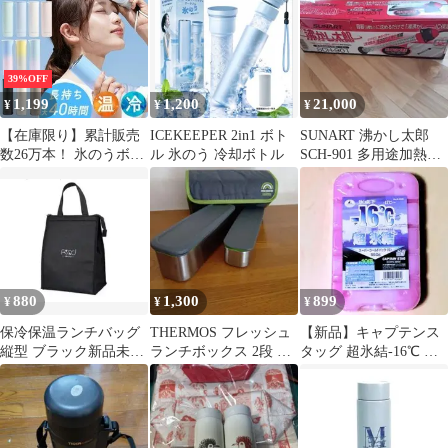
39%OFF
1,199
1,200
21,000
¥
¥
¥
【在庫限り】累計販売
ICEKEEPER 2in1 ボト
SUNART 沸かし太郎
数26万本！ 氷のうボト
ル 氷のう 冷却ボトル
SCH-901 多用途加熱保
ル ツヤタイプ 持ち運び
温ヒーター
氷のう 携帯 ネッククー
ラー 首 冷やす 氷嚢 ス
ポーツ 水筒 魔法瓶 保
冷 冷温スティック アイ
シングバッグ 結露しな
い アイスパック 熱中症
880
1,300
899
¥
¥
¥
対策 暑さ対策
保冷保温ランチバッグ
THERMOS フレッシュ
【新品】キャプテンス
縦型 ブラック新品未使
ランチボックス 2段 弁
タッグ 超氷結-16℃ 強
用
当箱
力保冷剤 550g 日本製
抗菌