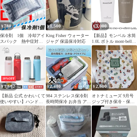
当袋 サイドポケット
780
1,500
3,000
¥
¥
¥
保冷剤 1個 冷却アイ
King Fisher ウォーター
【新品】モンベル 水筒
スパック 熱中症対
ジャグ 保温保冷対応
1.0L ボトル mont-bell
策 空調服 BBQ 村
フレックス ウォーター
上被服 332
パック ウォーターボト
ル 保冷 保温 アウトド
ア スポーツ 1134185
10%OFF
1,602
2,480
2,600
¥
¥
¥
【新品 公式 かわいくて
984 ステンレス保冷剤
オトナミューズ 9月号
使いやすい】ハンドル
長時間保冷 お弁当 アウ
ジップ付き保冷・保温
付き アトラス 水筒
トドア クーラーボック
バッグ ハローキティ×
700ml マグボトル アウ
ス 大
紀ノ国屋
トドア キャンプ ステン
レス 保温保冷 / AWPB-
701