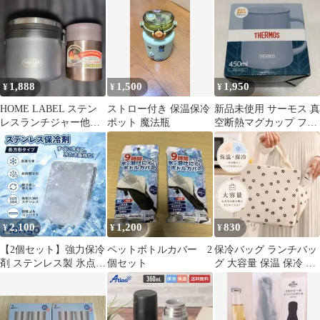
保冷1
1,888
1,500
1,950
¥
¥
¥
HOME LABEL ステン
ストロー付き 保温保冷
新品未使用 サーモス 真
レスランチジャー他計
ポット 魔法瓶
空断熱マグカップ フタ
２点セット
付き アッシュブルー
450ml
2,100
1,200
830
¥
¥
¥
【2個セット】強力保冷
ペットボトルカバー 2
保冷バッグ ランチバッ
剤 ステンレス製 氷点下
個セット
グ 大容量 保温 保冷 お
キープ 倍速凍結 長時間
弁当バッグ トート 花柄
保冷2