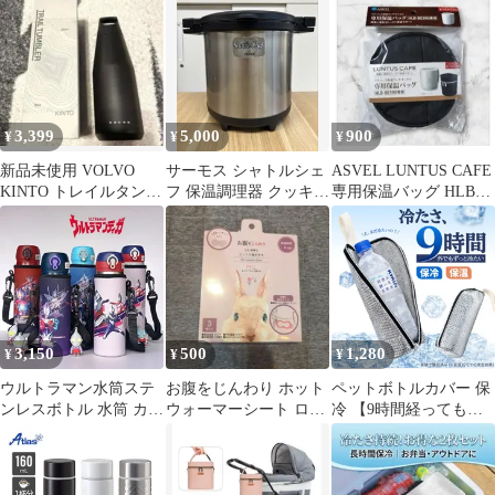
3,399
5,000
900
¥
¥
¥
新品未使用 VOLVO
サーモス シャトルシェ
ASVEL LUNTUS CAFE
KINTO トレイルタンブ
フ 保温調理器 クッキン
専用保温バッグ HLB-
ラー
グブック
BE590専用
3,150
500
1,280
¥
¥
¥
ウルトラマン水筒ステ
お腹をじんわり ホット
ペットボトルカバー 保
ンレスボトル 水筒 カバ
ウォーマーシート ロー
冷 【9時間経っても氷
ー付き 真空断熱 飲み
ズの香り 3個入
が残る】と【結露対
口 保温保冷 500ml子供
策】 ペットボトルホル
用 男女兼用 ステンレス
ダー ペットボトルケー
可愛い 水筒 直飲み マ
ス 保温 650mlまで適用