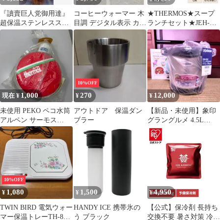
『讀賣巨人党御用達』
コーヒーウォーマー 木
★THERMOS★スープ
超保温ステンレススク
目調 デジタル表示 カッ
ランチセット★JEH-
リューボトル
プ 保温器
1000★
10%OFF
1,000
270
12,000
現在 ¥
¥
¥
未使用 PEKO ペコ水筒
アウトドア 保温ダン
【新品・未使用】象印
アルペン サーモス
ブラー
グラングルメ 4.5L
900ml 保温保冷 水筒 昭
SNA-B45-XA
和
10%OFF
1,080
1,500
4,950
¥
¥
¥
TWIN BIRD 電気ウォー
HANDY ICE 携帯氷の
【公式】保冷剤 長持ち
マー保温トレーTH-80
う ブラック
交換不要 暑さ対策 冷却