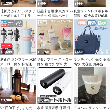
1,258
400
999
¥
¥
¥
【新品 かわいいスクリ
新品未使用 東京ガス パ
真空ステンレスボトル
ューボトル】アトラス
ッチョ 保温冷ペットボ
保温、保冷水筒180ML
水筒 500ml マグボトル
トルホルダー
軽量 氷止め付き 真空断
熱 ステンレス 保温 保
冷 / AS-501 AS-511
5%OFF
1,699
1,780
680
¥
¥
¥
夏新作 タンブラー 水筒
@タンブラー ストロー
ランチバッグ 保冷 保温
ストロー付き 持ち運び
付き 蓋付き 水筒 大容
防水 大容量 お弁当 機
こぼれない ストロー 蓋
量 600ml 保温 保冷 真
能完備 ミニトート ポー
付き 伸縮 保温 保冷
空断熱 二重構造 セラミ
チ
2way おしゃれ 真空 ボ
ックタンブラー コーヒ
トル ステンレスボトル
ーボトル 持ち運び 直飲
取っ手 ドリンクホルダ
み タンブラーセラミッ
ー 食洗機対応 車 直飲
ク sg312
み ステンレス 真空断熱
3,980
1,500
1,700
¥
¥
¥
マイボトル
500円値下げしました
水筒 温度表示 保温 保
アスベル ランタス カフ