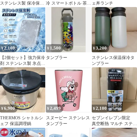
ステンレス製 保冷保温
冷 スマートボトル 茶漉
ェ丼ランチ
ボトル 5200ml 大容量
し付きステンレス鋼
500ml
2,100
1,500
3,200
¥
¥
¥
【2個セット】強力保冷
タンブラー
ステンレス保温保冷タ
剤 ステンレス製 氷点下
ンブラー
キープ 倍速凍結 長時間
保冷4
6,900
2,499
2,100
¥
¥
¥
THERMOS シャトルシ
スヌーピー ステンレス
セブンイレブン限定
ェフ 保温調理鍋
タンブラー
真空断熱 マルチ ステン
レスボトル 保冷保温
マットブラック