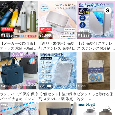
赤チェック アウトド
力 2個セット 倍速凍結
専用バッグ付き
ア
アイス保冷剤 コンパク
ト 長持ち 繰り返し使用
可 防災用にも最適
10%OFF
44%OFF
1,692
1,099
1,299
¥
¥
¥
【メーカー公式/直販】
【新品・未使用】保冷
【S】保冷剤 ステンレ
アトラス 水筒 700ml 保
剤 ステンレス 保冷剤
ス ステンレス保冷剤 S
冷 保温 ハンドル付き
長時間 強力保冷 小型
サイズ 繰り返し使用可
スクリューボトル アウ
保温バッグ クーラーボ
能 お弁当
トドア キャンプ 軽量
ックス 繰り返し使える
ステンレス 真空断熱 マ
冷蔵 暑さ対策 熱症対策
グボトル ウェンズプロ
急速冷却 アイスパック
ダクツ AWPB-701
お弁当 釣り アウトドア
キャンプ キャンプ BBQ
400
2,100
799
¥
¥
¥
保冷用品 FRESH
SWITCH
ランチバッグ 保冷 保冷
【2個セット】強力保冷
ピタッ！っと巻ける保
バッグ 大きめ メンズ
剤 ステンレス製 氷点下
冷クロス
レディース 大容量 保温
キープ 倍速凍結 長時間
バッグ エコバッグ おし
保冷6
ゃれ トートバッグ お弁