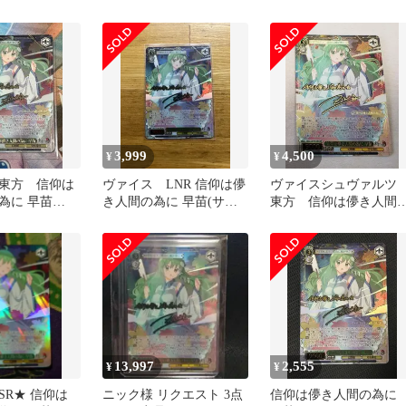
早苗 LNR
LNR
3,999
4,500
¥
¥
東方 信仰は
ヴァイス LNR 信仰は儚
ヴァイスシュヴァル
為に 早苗
き人間の為に 早苗(サイ
東方 信仰は儚き人間
金箔サイン入り)
ン入り)
為に 早苗 LNR/ルナテ
ィックレア
13,997
2,555
¥
¥
SR★ 信仰は
ニック様 リクエスト 3点
信仰は儚き人間の為