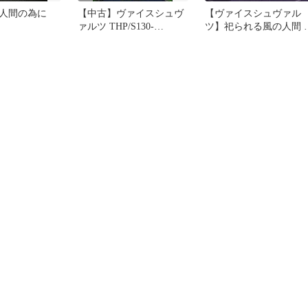
き人間の為に
【中古】ヴァイスシュヴ
【ヴァイスシュヴァル
ァルツ THP/S130-
ツ】祀られる風の人間 
041[U]：信仰は儚き人間
苗 sr
の為に 早苗