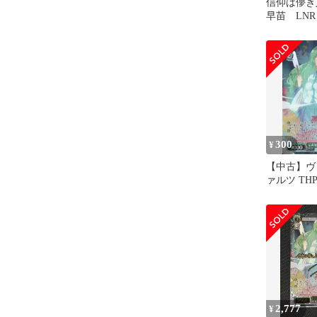
信仰は儚
早苗 LNR
300
¥
【中古】ヴ
ァルツ THP/
041S[SR
は儚き人間
2,777
¥