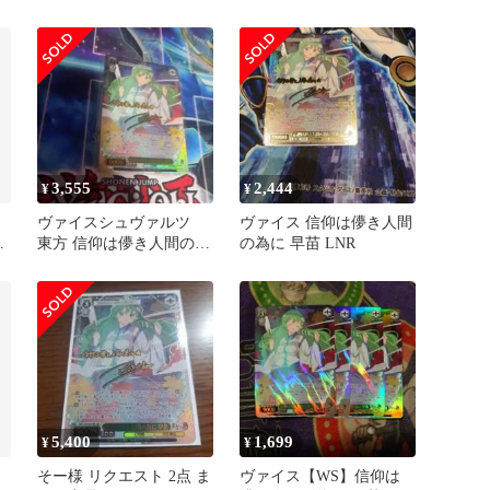
人間の為に早苗
3,555
2,444
¥
¥
ツ
ヴァイスシュヴァルツ
ヴァイス 信仰は儚き人間
の
東方 信仰は儚き人間の為
の為に 早苗 LNR
に 早苗 LNR
5,400
1,699
¥
¥
に
そー様 リクエスト 2点 ま
ヴァイス【WS】信仰は