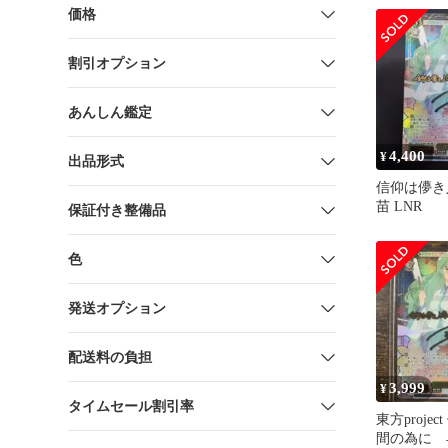
価格
割引オプション
あんしん鑑定
4,400
¥
出品形式
信仰は儚き
苗 LNR
保証付き整備品
色
発送オプション
配送料の負担
3,999
¥
タイムセール割引率
東方proje
間の為に 