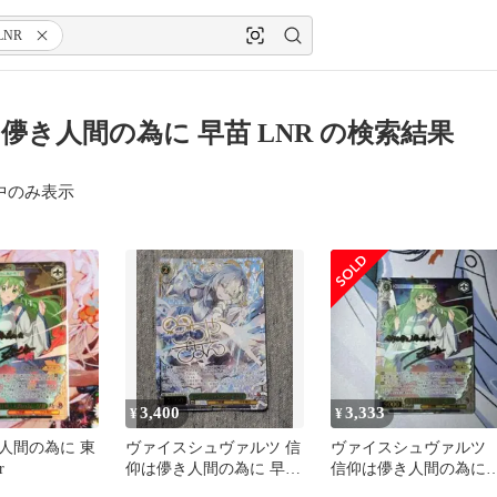
LNR
儚き人間の為に 早苗 LNR の検索結果
中のみ表示
3,400
3,333
¥
¥
人間の為に 東
ヴァイスシュヴァルツ 信
ヴァイスシュヴァル
r
仰は儚き人間の為に 早苗
信仰は儚き人間の為
SSP サイン
早苗 LNR