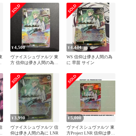
4,500
4,444
¥
¥
東
ヴァイスシュヴァルツ 東
WS 信仰は儚き人間の為
間
方 信仰は儚き人間の為に
に 早苗 サイン
東風谷早苗 LNR
3,990
5,000
¥
¥
信
ヴァイスシュヴァルツ 信
ヴァイスシュヴァルツ 東
苗
仰は儚き人間の為に LNR
方Project LNR 信仰は儚き