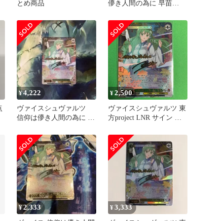
とめ商品
儚き人間の為に 早苗
【SR】4枚セット 未使
用品
4,222
2,500
¥
¥
点
ヴァイスシュヴァルツ
ヴァイスシュヴァルツ 東
信仰は儚き人間の為に 早
方project LNR サイン 信
苗 LNR サイン
仰は儚き人間の為に 早苗
2,333
3,333
¥
¥