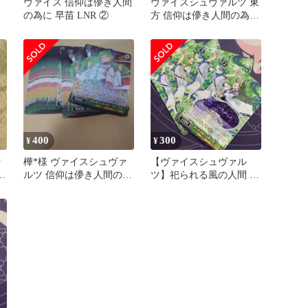
に
ヴァイス 信仰は儚き人間
ヴァイスシュヴァルツ 東
の為に 早苗 LNR ②
方 信仰は儚き人間の為に
早苗 LNR サインカード
400
300
¥
¥
ァ
樺*様 ヴァイスシュヴァ
【ヴァイスシュヴァル
ルツ 信仰は儚き人間の為
ツ】祀られる風の人間 早
に 早苗 46枚
苗 r 4枚