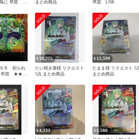
為に 早苗 未
まとめ商品
早苗 LNR
18,775
12,599
¥
¥
ＳＲ 祀られ
たい焼き屋様 リクエスト
たまま様 リクエスト 5
 早苗 ★★
3点 まとめ商品
まとめ商品
ア 2枚セッ
品
4,333
4,580
¥
¥