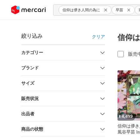
ンツにスキップ
信仰は儚き人間の為に
早苗
絞り込み
信仰は
クリア
カテゴリー
販売
ブランド
サイズ
販売状況
出品者
4,499
¥
信仰は儚き
商品の状態
風谷早苗 ln