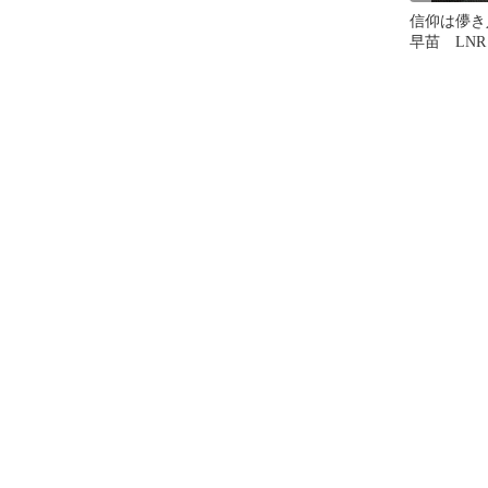
信仰は儚
早苗 LNR