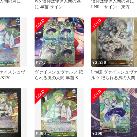
き人間の為に
WS 信仰は儚き人間の為
信仰は儚き人間の為
に 早苗 サイン
LNR サイン 東方
Project ヴァイス
777
2,550
¥
¥
ァイスシュヴ
ヴァイスシュヴァルツ 祀
L*a様 ヴァイスシュヴ
S130-
られる風の人間 早苗 SR
ルツ 祀られる風の人間
★]：(ホロ)信仰
4枚 共有
早苗 SP
の為に 早苗
300
300
¥
¥