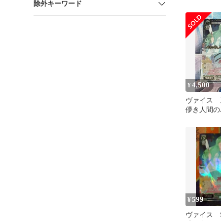
除外キーワード
イン
4,500
¥
ヴァイス 
儚き人間の
(LNR)(
599
¥
ヴァイス 