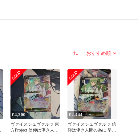
並び替え
4,200
2,444
¥
¥
ツ
ヴァイスシュヴァルツ 東
ヴァイスシュヴァルツ 信
に
方Project 信仰は儚き人間
仰は儚き人間の為に 早苗
の為に早苗 LNR
LNR 美品