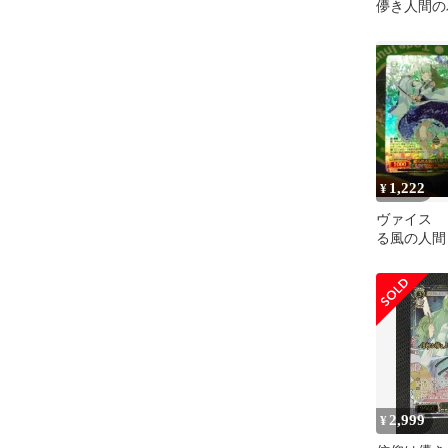
儚き人間の
使用品
1,222
¥
ヴァイス 
る風の人間
スーパーレ
ト 未使用
2,999
¥