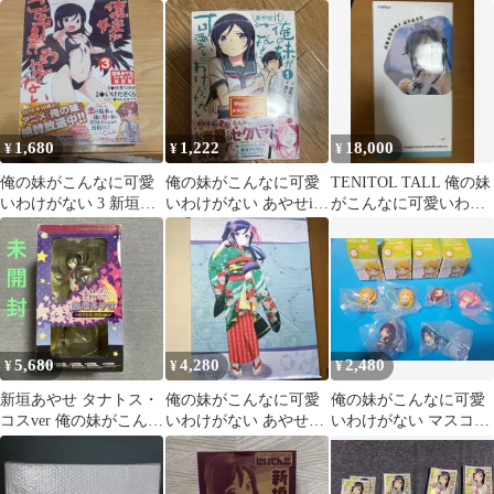
ver. マフラータオル
かさ
高坂桐乃 新垣あやせ タ
オルセット
1,680
1,222
18,000
¥
¥
¥
俺の妹がこんなに可愛
俺の妹がこんなに可愛
TENITOL TALL 俺の妹
いわけがない 3 新垣あ
いわけがない あやせif
がこんなに可愛いわけ
やせフィギュア付き特
1巻
がない。 新垣あやせ 水
装版
着…
5,680
4,280
2,480
¥
¥
¥
新垣あやせ タナトス・
俺の妹がこんなに可愛
俺の妹がこんなに可愛
コスver 俺の妹がこんな
いわけがない あやせタ
いわけがない マスコッ
に可愛いわけがない フ
ペストリー カーテン
ト根付 6種
ィギュア
魂