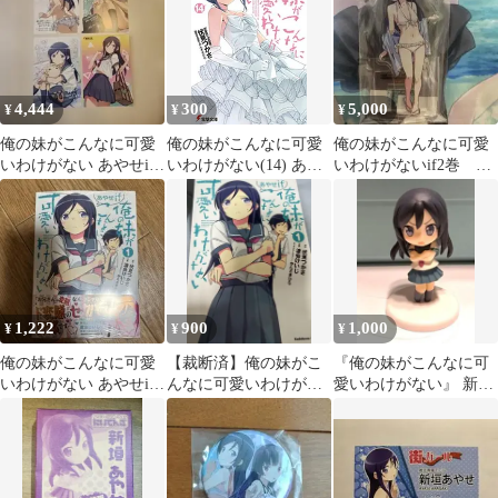
4,444
300
5,000
¥
¥
¥
俺の妹がこんなに可愛
俺の妹がこんなに可愛
俺の妹がこんなに可愛
いわけがない あやせif
いわけがない(14) あや
いわけがないif2巻 特
ポストカード、イラス
せif 下 (電撃文庫)
装版アクリルスタン
トカード 4枚
ド 新垣あやせ
1,222
900
1,000
¥
¥
¥
俺の妹がこんなに可愛
【裁断済】俺の妹がこ
『俺の妹がこんなに可
いわけがない あやせif
んなに可愛いわけがな
愛いわけがない』 新垣
1 特典付き
い あやせif 全3巻セッ
あやせ（怒り/嫌悪
ト
ver.）フィギュア