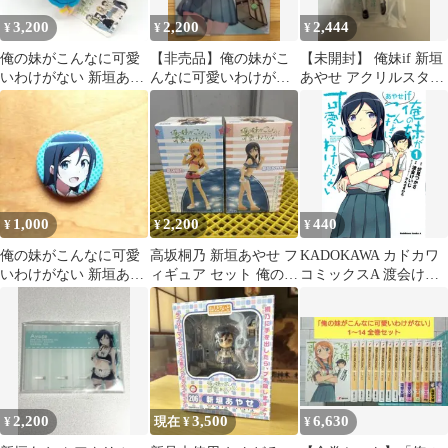
3,200
2,200
2,444
¥
¥
¥
俺の妹がこんなに可愛
【非売品】俺の妹がこ
【未開封】 俺妹if 新垣
いわけがない 新垣あや
んなに可愛いわけがな
あやせ アクリルスタン
せ マスコット ぬいぐる
い あやせif 上 特典クリ
ド
み
アファイル
1,000
2,200
440
¥
¥
¥
俺の妹がこんなに可愛
高坂桐乃 新垣あやせ フ
KADOKAWA カドカワ
いわけがない 新垣あや
ィギュア セット 俺の妹
コミックスA 渡会けい
せ 缶バッジ
がこんなに可愛いわけ
じ 俺の妹がこんなに可
がない
愛いわけがない あやせ
if 1
2,200
3,500
6,630
¥
現在 ¥
¥