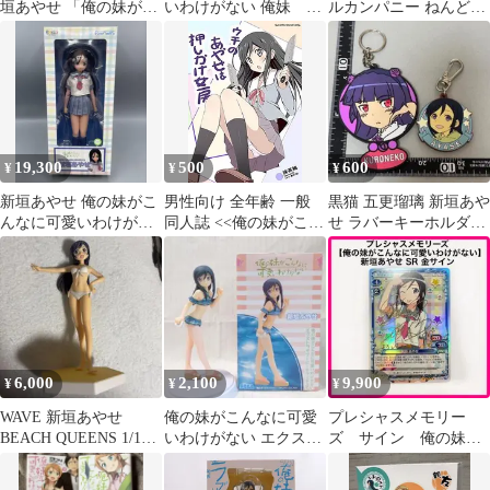
垣あやせ 「俺の妹がこ
いわけがない 俺妹 桐
ルカンパニー ねんどろ
んなに可愛いわけがな
乃 ミニ色紙
いど 新垣あやせ 未開封
い」【10日以内発送】
品 俺の妹がこんなに可
愛いわけがない[97]
19,300
500
600
¥
¥
¥
新垣あやせ 俺の妹がこ
男性向け 全年齢 一般
黒猫 五更瑠璃 新垣あや
んなに可愛いわけがな
同人誌 <<俺の妹がこん
せ ラバーキーホルダー
い 1/6 ピュアニーモ
なに可愛いわけがない
2個セット
azone
>> ウチのあやせは押し
かけ女房 / 抹茶梅 / あ
ぽ(仮)
6,000
2,100
9,900
¥
¥
¥
WAVE 新垣あやせ
俺の妹がこんなに可愛
プレシャスメモリー
BEACH QUEENS 1/10
いわけがない エクスト
ズ サイン 俺の妹が
スケールフィギュア
ラサマービーチフィギ
こんなに可愛いわけが
ュア 新垣あやせ
ない SR新垣あやせ