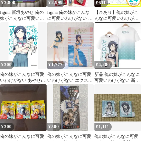
3,800
2,999
611
¥
¥
¥
figma 新垣あやせ 俺の
figma 俺の妹がこんな
【帯あり】俺の妹がこ
妹がこんなに可愛いわ
に可愛いわけがない 新
んなに可愛いわけがな
けがない 112 61
垣あやせ フィギュア
い(14) あやせif 下 (電撃
文庫) [Jun 10, 2020] 伏
見 つかさ; かんざき ひ
ろ_07
300
1,777
4,200
¥
¥
¥
俺の妹がこんなに可愛
俺の妹がこんなに可愛
新品 俺の妹がこんなに
いわけがない あやせif
いわけがない エクスト
可愛いわけがない 新垣
1／渡会けいじ
ラサマービーチフィギ
あやせ Tシャツ
ュア 新垣あやせ
300
500
1,111
¥
¥
¥
俺の妹がこんなに可愛
俺の妹がこんなに可愛
俺の妹がこんなに可愛