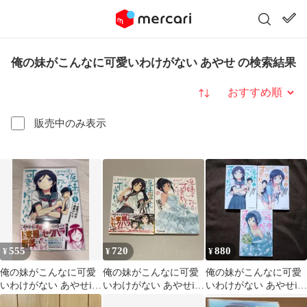
俺の妹がこんなに可愛いわけがない あやせ の検索結果
並び替え
販売中のみ表示
555
720
880
¥
¥
¥
俺の妹がこんなに可愛
俺の妹がこんなに可愛
俺の妹がこんなに可愛
いわけがない あやせif
いわけがない あやせif
いわけがない あやせif
1巻
上下巻セット
1〜3 渡会けいじ 全