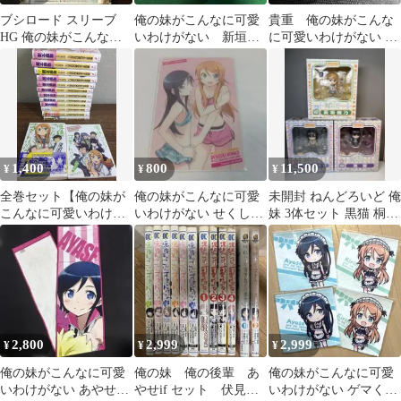
ブシロード スリーブ
俺の妹がこんなに可愛
貴重 俺の妹がこんな
HG 俺の妹がこんなに
いわけがない 新垣あ
に可愛いわけがない あ
可愛いわけがない 俺妹
やせ フィギュア
やせ アクリルキーホ
新垣 あやせ
ルダー コラボ
1,400
800
11,500
¥
¥
¥
全巻セット【俺の妹が
俺の妹がこんなに可愛
未開封 ねんどろいど 俺
こんなに可愛いわけが
いわけがない せくしぃ
妹 3体セット 黒猫 桐乃
ない 全13巻／あやせ
トレーディングクリア
あやせ
if／ポータブル】◆14
カード 電撃文庫
冊セット 伏見つか
さ 電撃文庫 6巻～初
版本 小説 ラノベ
2,800
2,999
2,999
¥
¥
¥
俺の妹がこんなに可愛
俺の妹 俺の後輩 あ
俺の妹がこんなに可愛
いわけがない あやせ
やせif セット 伏見つ
いわけがない ゲマくじ