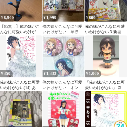
6,500
1,999
800
¥
¥
¥
【箱無し】俺の妹がこ
俺の妹がこんなに可愛
俺の妹がこんなに可愛
んなに可愛いわけがな
いわけがない 単行本
いわけがない 3 新垣あ
い 新垣あやせ バニ
13〜17巻 あやせ 黒
やせフィギュア特装版
ーフィギュア
猫 加奈子if
350
1,333
1,000
¥
¥
¥
俺の妹がこんなに可愛
俺の妹がこんなに可愛
『俺の妹がこんなに可
いわけがない(14) あや
いわけがない オンラ
愛いわけがない』 新垣
せif 下 (電撃文庫)／伏
インくじ 缶バッジ
あやせ（嫌悪ver.）フィ
見 つかさ
高坂桐乃 新垣あやせ
ギュア