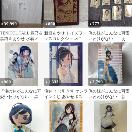
39,999
800
777
¥
¥
¥
TENITOL TALL 桐乃＆
新垣あやせ トイズワー
俺の妹がこんなに可愛
黒猫＆あやせ 水着メイ
クスコレクションにい
いわけがない あや
ドver. 3体セット
てんご
せスリーブ65枚
900
1,333
2,799
¥
¥
¥
『俺の妹がこんなに可
俺妹 くじ引き堂 オンラ
俺の妹がこんなに可愛
愛いわけがない 黒猫/
インくじ あやせポスト
いわわけがない 新垣
あやせ』特典『クリア
カード【非売品】
あやせ フィギュア
ファイル』
SEGAサマービーチ