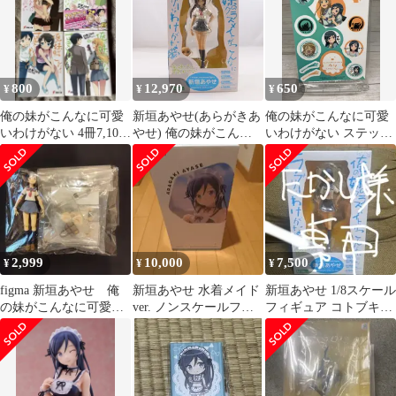
800
12,970
650
¥
¥
¥
俺の妹がこんなに可愛
新垣あやせ(あらがきあ
俺の妹がこんなに可愛
いわけがない 4冊7,10〜
やせ) 俺の妹がこんな
いわけがない ステッカ
12巻 伏見つかさ/かんざ
に可愛いわけがない 1/8
ー 高坂桐乃＆新垣あや
きひろ
完成品 フィギュア
せ
(PP433) コトブキヤ
2,999
10,000
7,500
¥
¥
¥
figma 新垣あやせ 俺
新垣あやせ 水着メイド
新垣あやせ 1/8スケール
の妹がこんなに可愛い
ver. ノンスケールフィ
フィギュア コトブキヤ
わけがない
ギュア
未開封品