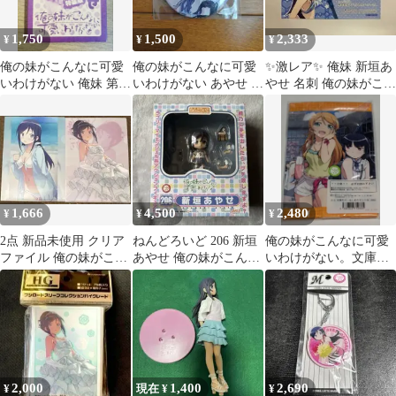
1,750
1,500
2,333
¥
¥
¥
俺の妹がこんなに可愛
俺の妹がこんなに可愛
✨激レア✨ 俺妹 新垣あ
いわけがない 俺妹 第3
いわけがない あやせ 黒
やせ 名刺 俺の妹がこん
巻 特装版 付録 新垣あ
猫 缶バッジ
なに可愛いわけがない
やせ
特典
1,666
4,500
2,480
¥
¥
¥
2点 新品未使用 クリア
ねんどろいど 206 新垣
俺の妹がこんなに可愛
ファイル 俺の妹がこん
あやせ 俺の妹がこんな
いわけがない。文庫カ
なに可愛いわけがない
に可愛いわけがない
バー&しおりセット
あやせif
桐乃、黒猫、あやせ
2,000
1,400
2,690
¥
現在 ¥
¥