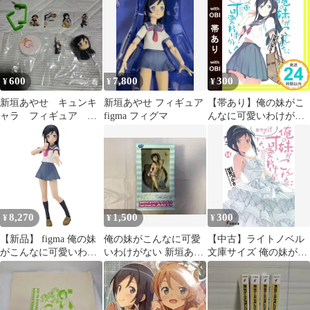
一番くじ
いじ 伏見つかさ/GF-
0226043895-
YP/GF09541
600
7,800
300
¥
¥
¥
新垣あやせ キュンキ
新垣あやせ フィギュア
【帯あり】俺の妹がこ
ャラ フィギュア 俺
figma フィグマ
んなに可愛いわけがな
の妹がこんなに可愛い
い(13) あやせif 上 (電撃
わけがない
文庫) 伏見 つかさ; かん
ざき ひろ_07
8,270
1,500
300
¥
¥
¥
【新品】 figma 俺の妹
俺の妹がこんなに可愛
【中古】ライトノベル
がこんなに可愛いわけ
いわけがない 新垣あや
文庫サイズ 俺の妹がこ
がない 新垣あやせ 1
せ フィギュア ラッキー
んなに可愛いわけがな
くじ
い あやせif 下(14) / 伏
見つかさ