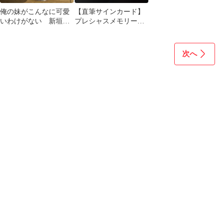
俺の妹がこんなに可愛
【直筆サインカード】
いわけがない 新垣あ
プレシャスメモリーズ
やせフィギュア
俺妹 プレメモ 新垣あや
せ 早見沙織
次へ