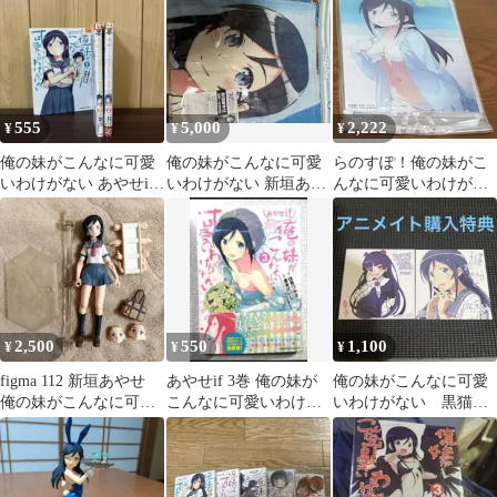
巻セット
555
5,000
2,222
¥
¥
¥
俺の妹がこんなに可愛
俺の妹がこんなに可愛
らのすぽ！俺の妹がこ
いわけがない あやせif
いわけがない 新垣あや
んなに可愛いわけがな
1〜3巻 全巻セット
せ スポーツタオル
い 新垣あやせアクリ
漫画 本
ルスタンド
2,500
550
1,100
¥
¥
¥
figma 112 新垣あやせ
あやせif 3巻 俺の妹が
俺の妹がこんなに可愛
俺の妹がこんなに可愛
こんなに可愛いわけが
いわけがない 黒猫
いわけがない フィグマ
ない 伏見つかさ 渡会け
if あやせif イラスト
いじ
カード