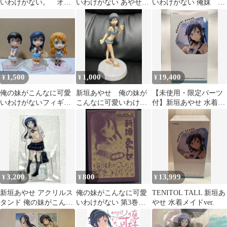
いわけがない。 オリ
いわけがない あやせの
いわけがない 俺妹 ゲ
ジナルフィギュア 桐
手錠ストラップ
ーマーズ くじ E バ
乃&あやせ3点セット
ッジ あやせ
1,500
1,000
19,400
¥
¥
¥
俺の妹がこんなに可愛
新垣あやせ 俺の妹が
【未使用・限定パーツ
いわけがないフィギュ
こんなに可愛いわけが
付】新垣あやせ 水着メ
アきゅんキャラ他高坂
ない フィギュア
イドVer. TENITOL
桐乃新垣あやせ麻奈実
TALL
3,200
800
13,999
¥
¥
¥
新垣あやせ アクリルス
俺の妹がこんなに可愛
TENITOL TALL 新垣あ
タンド 俺の妹がこんな
いわけがない 第3巻特
やせ 水着メイドver.
に可愛いわけがない あ
装版特典 にいてんご
やせif ③
あやせ