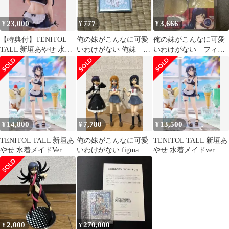
23,000
777
3,666
¥
¥
¥
【特典付】TENITOL
俺の妹がこんなに可愛
俺の妹がこんなに可愛
TALL 新垣あやせ 水着
いわけがない 俺妹 ゲ
いわけがない フィギ
メイドver.
ーマーズ くじ E バ
ュア 新垣あやせ バ
ッジ あやせ
ニー 破損あり
14,800
7,780
13,500
¥
¥
¥
TENITOL TALL 新垣あ
俺の妹がこんなに可愛
TENITOL TALL 新垣あ
やせ 水着メイドVer. フ
いわけがない figma 俺
やせ 水着メイドver. 新
ィギュア
妹 高坂桐乃 黒猫 新垣
品未開封品
あやせ
2,000
270,000
¥
¥