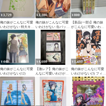
3,729
1,300
800
¥
¥
¥
俺の妹がこんなに可愛
俺の妹がこんなに可愛
【新品(一部)】俺の妹
いわけがない 特大キャ
いわけがない 缶バッジ
がこんなに可愛いわけ
ンバストートバッグ
高坂桐乃 あやせ 水
がない 1,2,3,12
着
440
4,600
1,433
¥
¥
¥
俺の妹がこんなに可愛
【激レア】俺の妹がこ
俺の妹がこんなに可愛
いわけがない(12)
んなに可愛いわけがな
いわけがない(3) フィギ
い 名刺、ポストカード
ュア「にいてんごあや
セット
せ」付 特装版 (電撃コ
ミックス)