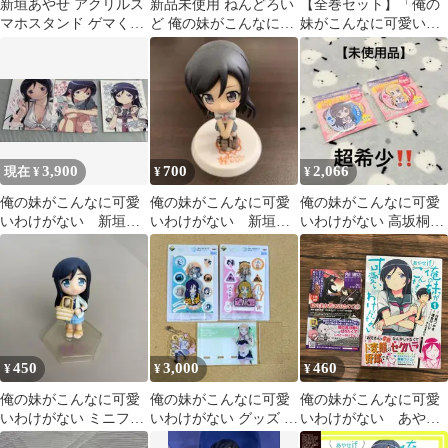
新垣あやせ アクリルス
新品未使用 ねんどろい
【全巻セット】「俺の
マホスタンド ゲマくじ
ど 俺の妹がこんなに可
妹がこんなに可愛いわ
俺の妹がこんなに可愛
愛いわけがない 新垣あ
けがない」1～14 全巻
いわけがない
やせ
セット
3,900
700
2,066
現在 ¥
¥
¥
俺の妹がこんなに可愛
俺の妹がこんなに可愛
俺の妹がこんなに可愛
いわけがない 新垣あ
いわけがない 新垣あ
いわけがない 高坂桐乃
やせ ポストカード セッ
やせ ねんどろいど
新垣あやせ 缶バッジ
ト
450
3,000
460
¥
¥
¥
俺の妹がこんなに可愛
俺の妹がこんなに可愛
俺の妹がこんなに可愛
いわけがない ミニフィ
いわけがない グッズ 4
いわけがない あやせ
ギュア 新垣あやせ
個 新垣あやせ 高坂桐乃
if 1巻 帯付き/渡会け