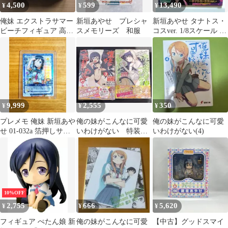
4,500
599
13,490
¥
¥
¥
俺妹 エクストラサマー
新垣あやせ プレシャ
新垣あやせ タナトス・
ビーチフィギュア 高坂
スメモリーズ 和服
コスver. 1/8スケール フ
桐乃＆新垣あやせ 2体
ィギュア
セット
9,999
2,555
350
¥
¥
¥
プレメモ 俺妹 新垣あや
俺の妹がこんなに可愛
俺の妹がこんなに可愛
せ 01-032a 箔押しサイ
いわけがない 特装
いわけがない(4)
ン
版 フィギュア付き 2
種セット
10%OFF
2,755
666
5,620
¥
¥
¥
フィギュア ぺたん娘 新
俺の妹がこんなに可愛
【中古】グッドスマイ