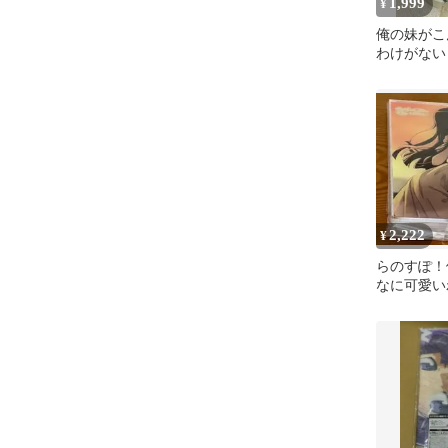
1,999
¥
俺の妹がこ
わけがない
ギュア
2,222
¥
らのすぽ！
なに可愛
黒猫アクリ