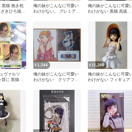
 黒猫 抱き枕
俺の妹がこんなに可愛い
俺の妹がこんなに可愛
んざきひろ描き
わけがない。 プレミアム
わけがない 黒猫 高坂桐
フィギュア nexusジャケ
乃フィギュア
ット
1,344
11,200
¥
¥
ュヴァルツ
俺の妹がこんなに可愛い
俺の妹がこんなに可愛
を背に 黒猫 3
わけがない クリアファ
わけがない フィギュア
イル
黒猫 プルクラ