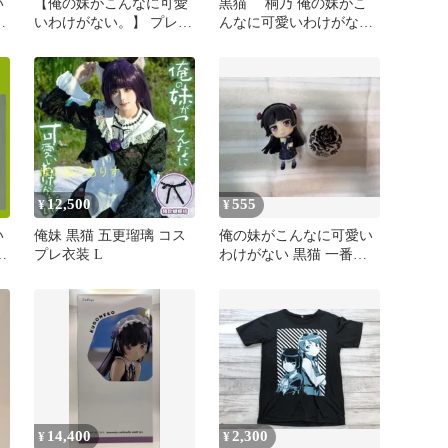
い
【俺の妹がこんなに可愛
黒猫 桐乃 俺の妹がこ
-
いわけがない。】 プレミ
んなに可愛いわけがな
アムフィギュア 黒猫
い。
12,500
555
¥
¥
い
俺妹 黒猫 五更瑠璃 コス
俺の妹がこんなに可愛い
プレ衣装 L
わけがない 黒猫 一番く
じきゅんキャラ
14,400
2,300
¥
¥