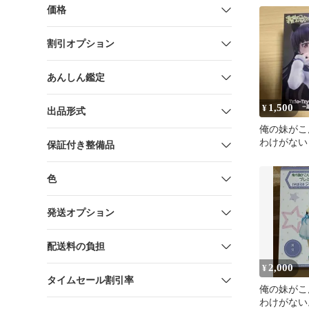
価格
割引オプション
あんしん鑑定
1,500
¥
出品形式
俺の妹がこ
わけがない
保証付き整備品
ュア
色
発送オプション
配送料の負担
2,000
¥
タイムセール割引率
俺の妹がこ
わけがない