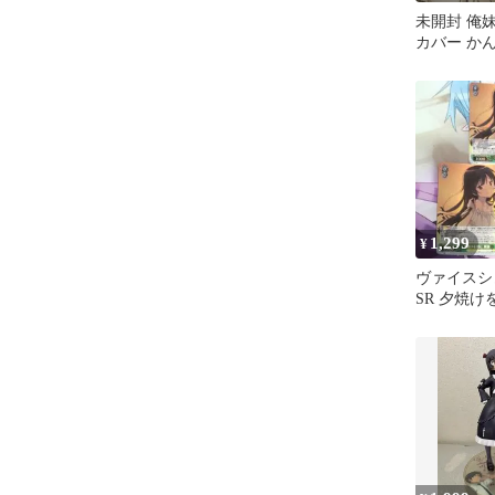
未開封 俺妹
カバー か
下ろし
1,299
¥
ヴァイスシ
SR 夕焼け
枚