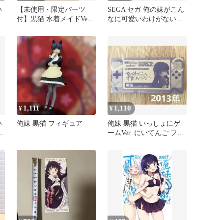
い
【未使用・限定パーツ
SEGA セガ 俺の妹がこん
付】黒猫 水着メイドVer.
なに可愛いわけがない 高
TENITOL TALL
坂桐乃 黒猫 キャラクタ
ー プリント 半袖 Tシャ
ツ カットソー 黒 L メン
ズ コットン100%
1,111
1,110
¥
¥
い
俺妹 黒猫 フィギュア
俺妹 黒猫 いっしょにゲ
ームVer. にいてんご フィ
ギュア