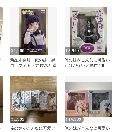
い
更瑠璃 Tシャツ
全3種セット
1,900
5,900
¥
¥
い
新品未開封 俺の妹 黒
俺の妹がこんなに可愛い
ア
猫 フィギュア 匿名配送
わけがない／黒猫 1/8ス
ケール
1,999
14,999
¥
¥
い
俺の妹がこんなに可愛い
俺の妹がこんなに可愛い