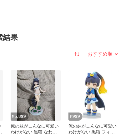
索結果
並び替え
5,899
999
¥
¥
い
俺の妹がこんなに可愛い
俺の妹がこんなに可愛い
わけがない 黒猫 なわけ
わけがない 黒猫 フィギ
特
がないver. 1/7 フィギュア
ュア