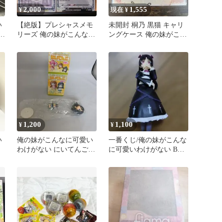
2,000
1,555
¥
現在 ¥
い
【絶版】プレシャスメモ
未開封 桐乃 黒猫 キャリ
T
リーズ 俺の妹がこんなに
ングケース 俺の妹がこん
可愛いわけがない 黒猫キ
なに可愛いわけがない
ラ
1,200
1,100
¥
¥
い
俺の妹がこんなに可愛い
一番くじ/俺の妹がこんな
わけがない にいてんご
に可愛いわけがない B賞
フィギュア
黒猫