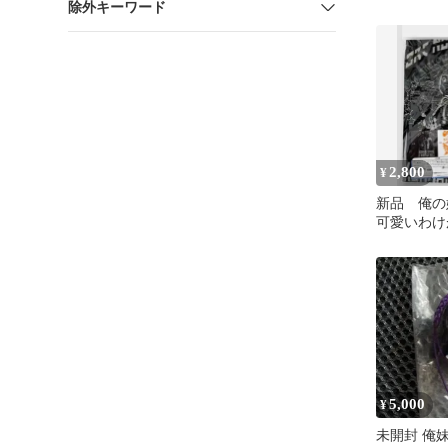
除外キーワード
ギュア
2,800
¥
新品 俺の
可愛いわけ
メTシャツ
猫）マンガ
5,000
¥
未開封 俺妹