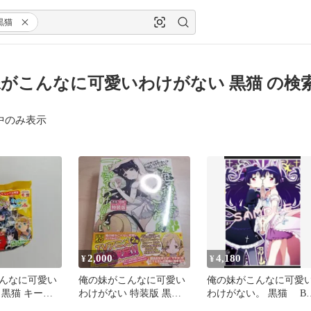
黒猫
がこんなに可愛いわけがない 黒猫 の検
中のみ表示
2,000
4,180
¥
¥
んなに可愛い
俺の妹がこんなに可愛い
俺の妹がこんなに可愛
 黒猫 キーホ
わけがない 特装版 黒猫
わけがない。 黒猫 B2
白猫フィギュア付き
タペストリー 全巻購入