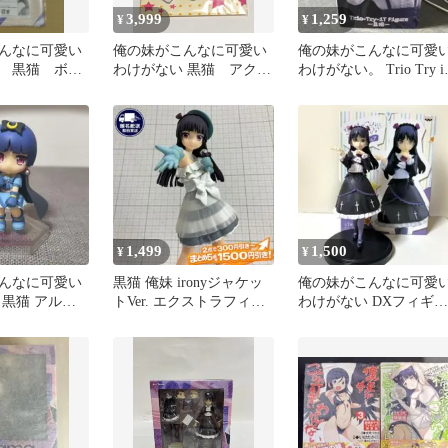
3,999
1,259
¥
¥
んなに可愛い
俺の妹がこんなに可愛い
俺の妹がこんなに可愛
 黒猫 ボデ
わけがない 黒猫 アクリ
わけがない。 Trio Try i
ュタオル
ルキーホルダー
フィギュア 黒猫
1,499
1,500
¥
¥
んなに可愛い
黒猫 俺妹 ironyジャケッ
俺の妹がこんなに可愛
 黒猫 アルフ
トVer. エクストラフィギ
わけがない DXフィギュ
 コスプレ フ
ュア 2011年
ア 黒猫