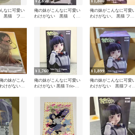
2,850
1,800
¥
¥
んなに可愛い
俺の妹がこんなに可愛い
俺の妹がこんなに可愛
 黒猫 フィ
わけがない 黒猫 く
わけがない。 黒猫 フィ
じ アクリルキーホルダ
ギュア
ー
1,760
1,899
¥
¥
俺の妹がこん
俺の妹がこんなに可愛い
俺の妹がこんなに可愛
いわけがない
わけがない 黒猫 Trio-
わけがない 黒猫フィ
ルスタンド
Try-iT フィギュア
ュア