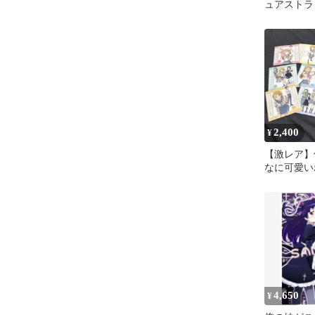
ュアストラ
2,400
¥
【激レア】
なに可愛い
ッズセット
下敷き
4,650
¥