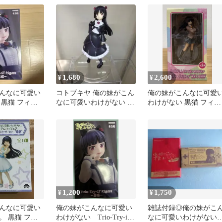
典
1,680
2,600
¥
¥
んなに可愛い
コトブキヤ 俺の妹がこん
俺の妹がこんなに可愛
 黒猫 フィギ
なに可愛いわけがない 黒
わけがない 黒猫 フィギ
猫 1/8スケール
ュア※説明欄要確認
1,200
1,750
¥
¥
んなに可愛い
俺の妹がこんなに可愛い
雑誌付録◎俺の妹がこ
。 黒猫 フィ
わけがない Trio-Try-iT
なに可愛いわけがない