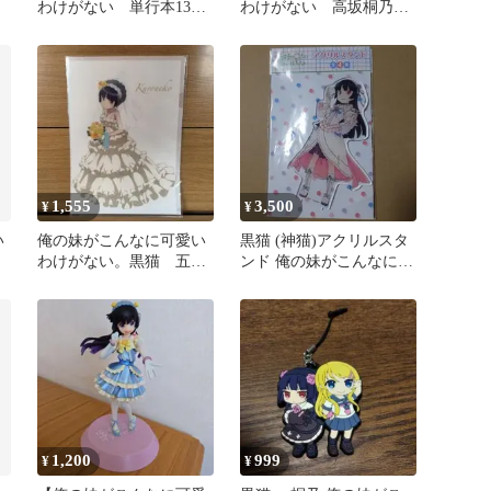
わけがない 単行本13〜
わけがない 高坂桐乃&
17巻 あやせ 黒猫 加
黒猫フィギュアセット
奈子if
1,555
3,500
¥
¥
い
俺の妹がこんなに可愛い
黒猫 (神猫)アクリルスタ
わけがない。黒猫 五更
ンド 俺の妹がこんなに可
瑠璃 A4クリアファイル
愛いわけがない
1,200
999
¥
¥