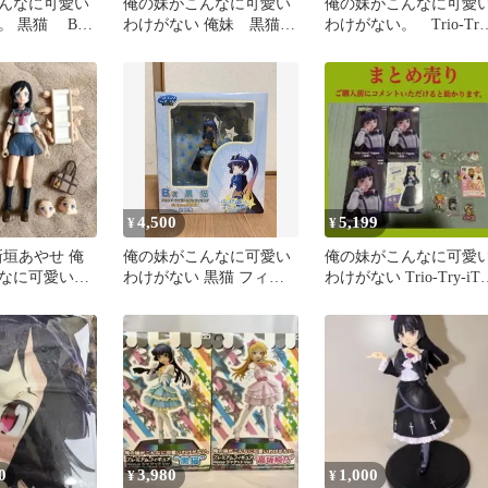
んなに可愛い
俺の妹がこんなに可愛い
俺の妹がこんなに可愛
。 黒猫 B2
わけがない 俺妹 黒猫
わけがない。 Trio-Try
ー 全巻購入特
tシャツ
iT Figureー黒猫ー
4,500
5,199
¥
¥
2 新垣あやせ 俺
俺の妹がこんなに可愛い
俺の妹がこんなに可愛
なに可愛いわ
わけがない 黒猫 フィギ
わけがない Trio-Try-iT
フィグマ
ュア B賞
Figure 黒猫
0
3,980
1,000
¥
¥