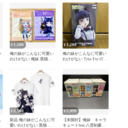
1,500
1,200
¥
¥
い
俺の妹がこんなに可愛い
俺の妹がこんなに可愛い
わけがない 俺妹 黒猫
わけがない Trio-Try-iT
高坂桐乃 ファスナーアク
フィギュア 黒猫
セサリー
3,500
5,999
¥
¥
ん
新品 俺の妹がこんなに可
【未開封】俺妹 キャラ
フ
愛いわけがない 黒猫 五
キュートfeat.八雲剣豪