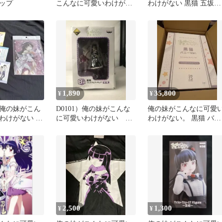
ップ
こんなに可愛いわけがな
わけがない 黒猫 五坂瑠
い 黒猫 フィギュア 2体セ
璃
ット
1,890
35,800
¥
¥
俺の妹がこん
D0101）俺の妹がこんな
俺の妹がこんなに可愛
わけがない グ
に可愛いわけがない 黒
わけがない。 黒猫 バニ
 カレンダー
猫 フィギュア
ーVer. ◆最終値下げ
2,500
1,300
¥
¥