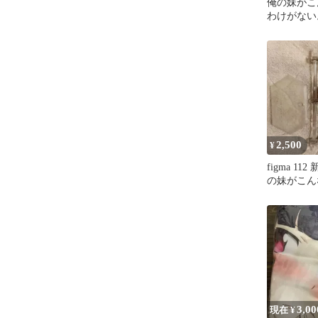
俺の妹がこ
わけがない
タペストリ
典
2,500
¥
figma 11
の妹がこん
けがない 
3,00
現在 ¥