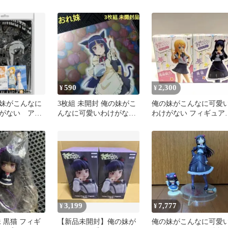
Figureー黒猫ー
ィギュア＆枕カバーに
てんご黒猫
590
2,300
¥
¥
妹がこんなに
3枚組 未開封 俺の妹がこ
俺の妹がこんなに可愛
がない アニ
んなに可愛いわけがない
わけがない フィギュ
（桐乃・黒
クリアファイル 黒猫
2セット
3,199
7,777
¥
¥
 黒猫 フィギ
【新品未開封】俺の妹が
俺の妹がこんなに可愛