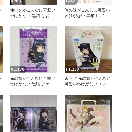
780
463
¥
¥
い
俺の妹がこんなに可愛い
俺の妹がこんなに可愛い
わけがない 黒猫 しおり
わけがない 黒猫if 2／森
電撃文庫
あいり
1,170
1,250
¥
¥
い
俺の妹がこんなに可愛い
未開封 俺の妹がこんなに
ギ
わけがない 黒猫 ファス
可愛いわけがない エクス
ナーアクセサリー チャー
トラフィギュア 黒猫
ム