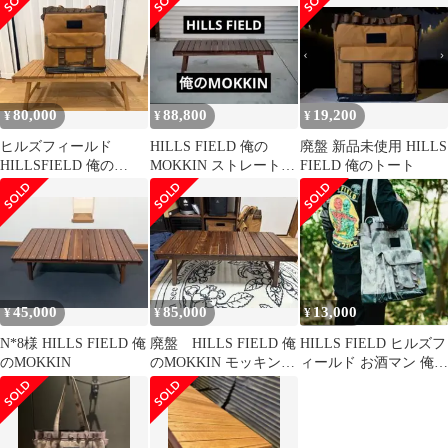
し）
80,000
88,800
19,200
¥
¥
¥
ヒルズフィールド
HILLS FIELD 俺の
廃盤 新品未使用 HILLS
HILLSFIELD 俺の
MOKKIN ストレート
FIELD 俺のトート
MOKKIN+俺のトート
ウォルナット【廃盤
セット
品】
45,000
85,000
13,000
¥
¥
¥
N*8様 HILLS FIELD 俺
廃盤 HILLS FIELD 俺
HILLS FIELD ヒルズフ
のMOKKIN
のMOKKIN モッキン
ィールド お酒マン 俺の
伊豆のぬし釣り
トート サンドカモ