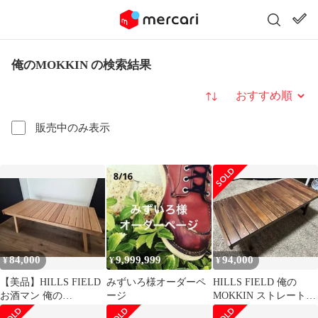
俺のMOKKIN の検索結果
並び替え
販売中のみ表示
84,000
9,999,999
94,000
¥
¥
¥
【美品】HILLS FIELD
みずいろ様オーダーペ
HILLS FIELD 俺の
お酒マン 俺の
ージ
MOKKIN ストレートタ
MOKKIN（袋、箱無
イプ