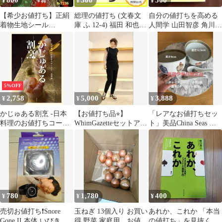
800
300
300
¥
¥
¥
【希少お値打ち】正絹
総理の値打ち (文春文
自分の値打ちを高める
着物生地シール
庫 ふ 12-4) 福田 和也
人間学 山田智彦 角川文
12✕15cm 10柄取り混
_02
庫
ぜ25枚セット
5%OFF
2,758
5,000
3,888
¥
¥
¥
かじゅある割烹 -日本
【お値打ち品⭐︎】
「レアなお値打ちセッ
料理のお値打ちコース
WhimGazetteセットアッ
ト」美品China Seas 丼 2
と一品料理-
プ
客 蓮華 2本
780
1,780
400
¥
¥
¥
売切お値打ち❗️Snore
玉ねぎ 13個入り お買い
あれか、これか 「本当
Gone II 本体 いびき対
得 野菜 家庭用 お値打
の値打ち」を見抜くフ