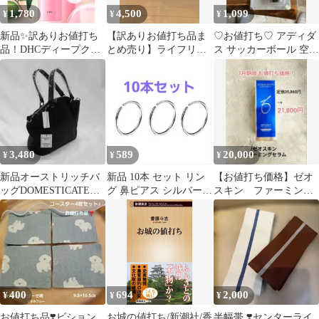
1,780
4,500
1,099
¥
¥
¥
新品✨️訳ありお値打ち
【訳ありお値打ち品ま
♡お値打ち♡ アディダ
品！DHCディープクレ
とめ売り】ライフリー
ス サッカーボール 空気
ンジングオイル ブース
紙パンツ用パッド2個・
入れ エアポンプ
トケア
うす型パンツ1個
3,480
589
20,000
¥
¥
¥
新品オーストリッチバ
新品 10本 セット リン
【お値打ち価格】ゼオ
ッグDOMESTICATED
グ 鼻ピアス シルバー
スキン ファーミング
OSTRICH お値打ち315
ノーズ 鼻ピ 安い お値
セラム 7月期限
打ち
400
694
2,000
¥
¥
¥
お値打ち品❣️ビション
お城の値打ち/新潮社/香
半幅帯 ❣️センターライ