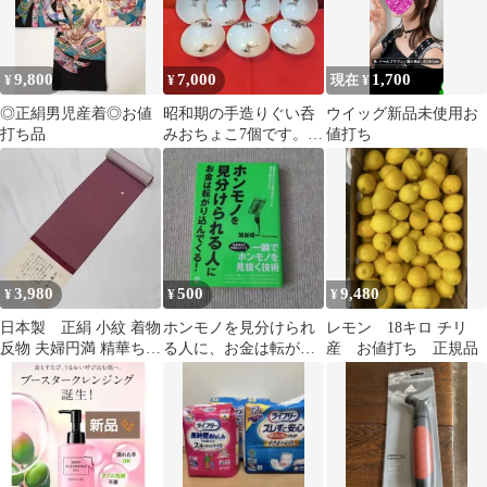
9,800
7,000
1,700
¥
¥
現在 ¥
◎正絹男児産着◎お値
昭和期の手造りぐい呑
ウイッグ新品未使用お
打ち品
みおちょこ7個です。金
値打ち
手書きデザインがお値
打ち感、素敵。
3,980
500
9,480
¥
¥
¥
日本製 正絹 小紋 着物
ホンモノを見分けられ
レモン 18キロ チリ
反物 夫婦円満 精華ちり
る人に、お金は転がり
産 お値打ち 正規品
めん 1039 お値打ち
込んでくる! 物事の値
打ちや真贋を見抜…