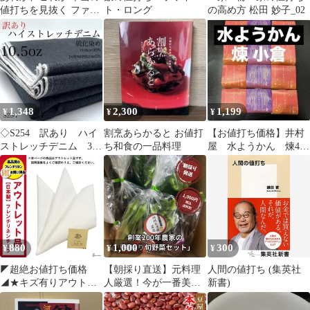
値打ちを見抜く ファイ
ト・ロング
の高め方 松田 妙子_02
ナンス
1,348
2,300
1,199
¥
¥
¥
◇S254 訳あり ハイ
割烹あらかると お値打
【お値打ち価格】井村
ストレッチデニム 3
ち和食の一品料理
屋 水ようかん 煉4
ｍ 硫化染め 綿混
個 小倉8個 合計１２
生地 無地 お得 お
個 水羊羹
値打ち 特価 カサデ
パーノ 生地の家
880
1,000
300
¥
¥
¥
◤超絶お値打ち価格
【朝採り直送】元料理
人間の値打ち (集英社
◢★キズ有りアウトレ
人厳選！今が一番美味
新書)
ット品★極上素材フレ
しい旬野菜お楽しみ箱
ンチリネンチーフが超
（80サイズ）1,000円お