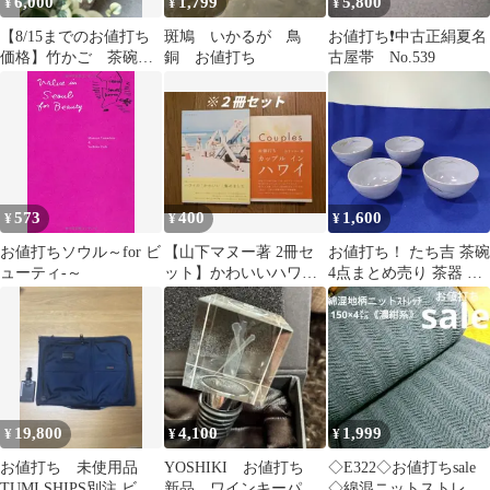
6,000
1,799
5,800
¥
¥
¥
【8/15までのお値打ち
斑鳩 いかるが 鳥
お値打ち❗️中古正絹夏名
価格】竹かご 茶碗か
銅 お値打ち
古屋帯 No.539
ご
573
400
1,600
¥
¥
¥
お値打ちソウル～for ビ
【山下マヌー著 2冊セ
お値打ち！ たち吉 茶碗
ューティ-～
ット】かわいいハワイ/
4点まとめ売り 茶器 橘
お値打ち カップル イン
吉 インテリア 1点欠品
ハワイ
現状 長期保管 A261
19,800
4,100
1,999
¥
¥
¥
お値打ち 未使用品
YOSHIKI お値打ち
◇E322◇お値打ちsale
TUMI SHIPS別注 ビジ
新品 ワインキーパ
◇綿混ニットストレッ