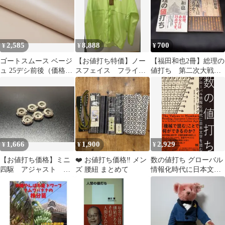
2,585
8,888
700
¥
¥
¥
ゴートスムース ベージ
【お値打ち特価】ノー
【福田和也2冊】総理の
ュ 25デシ前後（価格固
スフェイス フライト
値打ち 第二次大戦と
定） 0.8mm前後 全裁
インパルスジャケット
は何だったのか
半裁 1枚革 お値打ち革
レザークラフトぱれっ
と
1,666
1,900
2,929
¥
¥
¥
【お値打ち価格】ミニ
❤️ お値打ち価格‼️ メン
数の値打ち グローバル
四駆 アジャスト マ
ズ 腰紐 まとめて
情報化時代に日本文学
スダンパー メッキ加
を読む
工 ザクリ加工