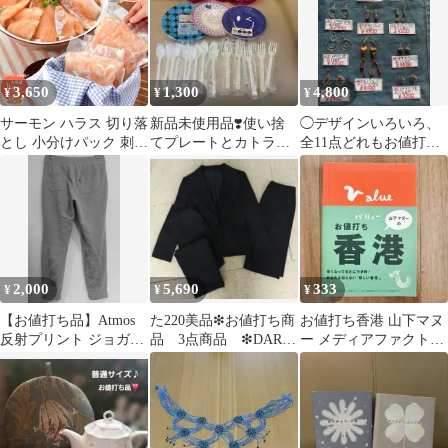
BONZAR ライトブル
ー
3,650
1,300
4,800
¥
¥
¥
サーモン ハラス 切り落
新品未使用品❣️使い捨
◯デザインいろいろ、
とし 小分けパック 刺身
てプレートとカトラリ
全11点どれもお値打ち
用 生・炙りどちらか選
ーセット お値打ち
価格で出品しました。
べる １ｋｇ（２００ｇ
品❣️
×５パック） サイズ不
揃い お値打ち品 トロ
生食 冷凍
2,000
5,690
333
¥
¥
¥
【お値打ち品】Atmos
た220美品❇お値打ち商
お値打ち香港 山下マヌ
反射プリント ジョガー
品 3点商品 ❇DARJE
ー メディアファクトリ
パンツ
スーツ ブラック 11AR
ー