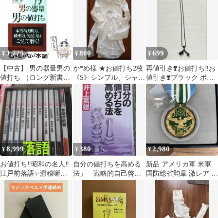
庫 里中李生
1,775
800
699
¥
¥
¥
【中古】 男の器量男の
か*め様 ★お値打ち2枚
再値引き❣️お値打ち‼️お
値打ち （ロング新書）
《S》シンプル、シャツ
値引き❣️ブラック ボク
/ 守屋 洋 / ロングセラ
ブラウスビジネス レ
シンググローブ フック
ーズ
ディース
ネックレス
8,999
380
2,980
¥
¥
¥
お値打ち‼️昭和の名人‼️
自分の値打ちを高める
新品 アメリカ軍 米軍
江戸前落語✨️滑稽噺選
法」 戦略的自己啓発
国防総省勲章 激レア 入
１０枚セット➕️２枚✨️
のノウハウ 井上富雄
手困難 希少 お値打ち品
(元IBM経営常務)