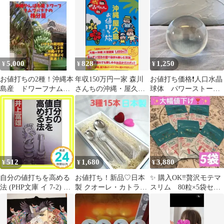
と金で決まる (王様文
ディアファクトリーの
庫)
コミックエッセイ） /
森川弘子 / KADOKAWA
5,000
828
1,250
¥
¥
¥
お値打ちの2種！沖縄本
年収150万円一家 森川
お値打ち価格❗️人口水晶
島産 ドワーフナム
さんちの沖縄・屋久島
球体 パワーストーン
ワ、アイスクリームバ
お値打ち旅 森川弘子
直径約8㎝ 占い風水
ナナの苗セット！
2013年初版第1刷 メデ
インテリア置物
ィアファクトリーコミ
ックエッセイ
512
1,680
3,880
¥
¥
¥
自分の値打ちを高める
お値打ち！新品♡日本
✨ 購入OK‼️贅沢モテマ
法 (PHP文庫 イ 7-2) 井
製 クオーレ・カトラリ
スリム 80粒×5袋セッ
上 富雄_02
ー15本セット
ト ✨期限切迫の為お
値打ち価格❣️