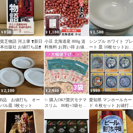
お買い得！天然素材の
値打ち価格
風合いがよく、1枚でこ
なれ感が演出できる優
れもの。チーフ初心者
さんにもおすすめです♪
850
1,180
1,500
¥
¥
¥
ぜひこの機会にお試し
ください(*^_^*)どんな
貧乏物語 河上肇 ❣️新日
小豆 北海道産 800g 送
シンプル ホワイト プレ
ネクタイとも相性抜群
本出版社 お値打ち品❣️
料無料 お買い得 お値打
ート 皿 10枚セットお値
ですよ！
ち 徳用 国産
下げお値打ちです
2,100
2,940
999
¥
¥
¥
B品 お値打ち オー
✨ 購入OK‼️贅沢モテマ
愛知県 マンホールカー
バル皿 3枚セット
スリム 80粒×3袋セッ
ド ６枚セット お値打ち
ト ✨期限切迫の為お
まとめ売り
値打ち価格