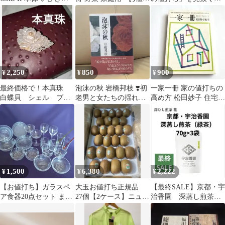
策グッズ旅行やお泊り
ち品
ァイナンス理論入門
に
2,250
850
900
¥
¥
¥
最終価格で！本真珠
泡沫の秋 岩橋邦枝 ❣️初
一家一冊 家の値打ちの
白蝶貝 シェル ブロ
老男と女たちの揺れる
高め方 松田妙子 住宅產
ーチ お値打ち価格！
心と肉体 お値打ち
業研修財団 暮らし 生活
品❣️
DIY
1,500
6,380
2,222
¥
¥
¥
【お値打ち】ガラスペ
大玉お値打ち正規品
【最終SALE】京都・宇
ア食器20点セット まと
27個【2ケース】ニュー
治香園 深蒸し煎茶
め売り
ジーランド産グリーン
（緑茶） 花 70g×3
キウイ
袋 お値打ち品