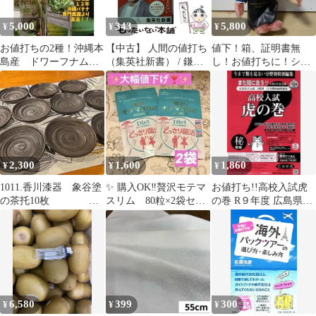
5,000
343
5,800
¥
¥
¥
お値打ちの2種！沖縄本
【中古】 人間の値打ち
値下！箱、証明書無
島産 ドワーフナム
（集英社新書） / 鎌田
し！お値打ちに！シュ
ワ、アイスクリームバ
實 / 集英社
タイフ ソムリエ 田
ナナの苗セット！
崎ベア
2,300
1,600
1,860
¥
¥
¥
1011.香川漆器 象谷塗
✨ 購入OK‼️贅沢モテマ
お値打ち!!高校入試虎
の茶托10枚
スリム 80粒×2袋セッ
の巻 R９年度 広島県版
お値打ち品 美品
ト ✨期限切迫の為お
+リスニング付き
値打ち価格❣️
6,580
399
300
¥
¥
¥