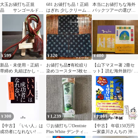
大玉お値打ち正規
681 お値打ち品！正絹
本当にお値打ちな海外
品 サンゴールドキ
はぎれ 少しクリームよ
パックツアーの選び
ウイ ゼスプリ
り系 模様織柄生地
方・楽しみ方／佐藤治
55cm
彦
599
320
400
¥
¥
¥
新品・未使用・正絹・
お値打ち品❣️有松絞り
【山下マヌー著 2冊セ
帯締め 丸組ぼかし・手
染めコースター3枚セッ
ット】読む海外旅行/ お
組み・お値打ち 臙脂
ト♪
値打ちソウル
「えんじ」利休緑色
300
1,239
1,161
¥
¥
¥
【中古】「いい人」は
♡お値打ち♡Dentiste
【中古】 年収150万円
成功者になれない! 男
Plus White デンティス
一家森川さんちの 沖縄
の値打ちは、仕事と女
歯磨き粉 100g
屋久島 お値打ち旅 （メ