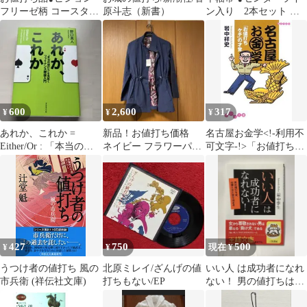
フリーゼ柄 コースター
原斗志（新書）
ン入り 2本セット お
4枚セット 【ハンドメ
値打ち品❣️
イド】
600
2,600
317
¥
¥
¥
あれか、これか =
新品！お値打ち価格
名古屋お金学<!-利用不
Either/Or : 「本当の値
ネイビー フラワーパタ
可文字-!>「お値打ちケ
打ち」を見抜くファイ
ーン ジャケット
チ」の才覚 (だいわ文
ナン…
庫)
427
750
500
¥
¥
現在 ¥
うつけ者の値打ち 風の
北原ミレイ/ざんげの値
いい人 は成功者になれ
市兵衛 (祥伝社文庫)
打ちもない/EP
ない！ 男の値打ちは、
仕事と女と金で 王様文