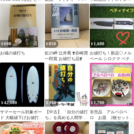
ネスバッグ ネイビー
ー クリスタル ワイ
チ120cm×4m濃紺系
ンストッパー
690
850
1,680
¥
¥
¥
お城の値打ち
虹の岬 辻井喬 ❣️谷崎潤
お値打ち！新品♡メル
一郎賞 お値打ち品❣️
ペール シロクマ ペティ
ナイフ
42,800
323
1,780
¥
¥
¥
サマーセール対象ボー
【中古】 「自分の値打
非売品 アルベロベ
ド 大幅値下げお値打ち
ち」を高める人間学
ロ お皿 2枚セット
価格 BLASTER
（角川文庫） / 山田 智
便利可愛い プレゼン
MODERN FISH
彦 / 角川書店
ト お値打ち お勧め