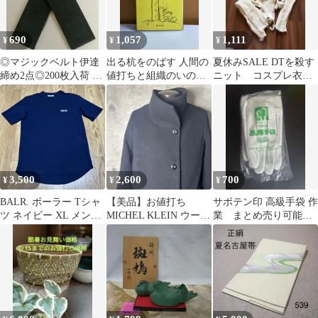
690
1,057
1,111
¥
¥
¥
◎マジックベルト伊達
出る杭をのばす 人間の
夏休みSALE DTを殺す
締め2点◎200枚入荷 お
値打ちと組織のいのち
ニット コスプレ衣装
値打ち品
西堀栄三郎・野田一夫
セット 難ありの為お
昌平社
値打ち
3,500
2,600
700
¥
¥
¥
BALR. ボーラー Tシャ
【美品】お値打ち
サボテン印 高級手袋 作
ツ ネイビー XL メン
MICHEL KLEIN ウール
業 まとめ売り可能
ズ お値打ち
コート 3B 40
（お値打ち）