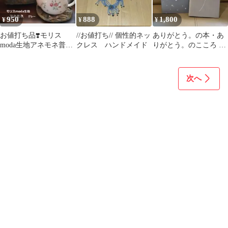
950
888
1,800
¥
¥
¥
お値打ち品❣️モリス
//お値打ち// 個性的ネッ
ありがとう。の本・あ
moda生地アネモネ普通
クレス ハンドメイド
りがとう。のこころ 2
サイズティーコゼー♪
冊セット ❣️お値打ち品❣️
次へ