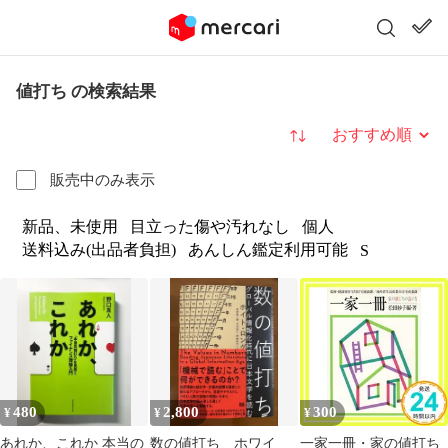
値打ち の検索結果
並び替え
販売中のみ表示
新品、未使用
目立った傷や汚れなし
個人
送料込み(出品者負担)
あんしん鑑定利用可能
S
480
2,800
300
¥
¥
¥
あれか、これか 本当の
数の値打ち ホワイ
一家一冊・家の値打ち