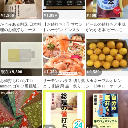
1,500
1,999
500
¥
¥
¥
かじゅある割烹 日本料
【お値打ち！】マウン
ビールの値打ちと中味
理のお値打ちコースと
トハーゲン インスタン
がわかる本 ビールこだ
一品料理
トコーヒー 4箱
わり研究会 明日香出版
社
9,500
1,350
9,580
現在 ¥
¥
¥
お値打ちCaddyTalk
サーモン ハラス 切り落
大玉ネーブルオレン
minion ゴルフ用距離計
とし 刺身用 生・炙りど
ジ 18キロ オースト
本体他➕PING?
ちらか選べる５００ｇ
ラリア産 お値打ち
サイズ不揃い お値打ち
正規品
品 トロ 生食 冷凍