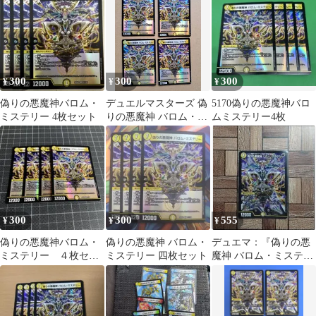
300
300
300
¥
¥
¥
偽りの悪魔神バロム・
デュエルマスターズ 偽
5170偽りの悪魔神バロ
ミステリー 4枚セット
りの悪魔神 バロム・ミ
ムミステリー4枚
ステリー 4枚
300
300
555
¥
¥
¥
偽りの悪魔神バロム・
偽りの悪魔神 バロム・
デュエマ：『偽りの悪
ミステリー ４枚セッ
ミステリー 四枚セット
魔神 バロム・ミステリ
ト バロムミステリー
ー』(179/???)ホイル
×1③