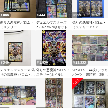
888
444
999
¥
¥
¥
偽りの悪魔神バロム・
デュエルマスターズ
偽りの悪魔神バロム・
ミステリー
25EX2 VR 9枚セット
ミステリー EX08
179/??? ×4枚
340
1,850
23,333
¥
¥
¥
デュエルマスターズ 偽
偽りの悪魔神バロムミ
5cバロム 44枚+デッキ
りの悪魔神 バロム・ミ
ステリー(ホイル)
パーツ 追跡有 3重ス
ステリーAセット
(179/???)
リーブ