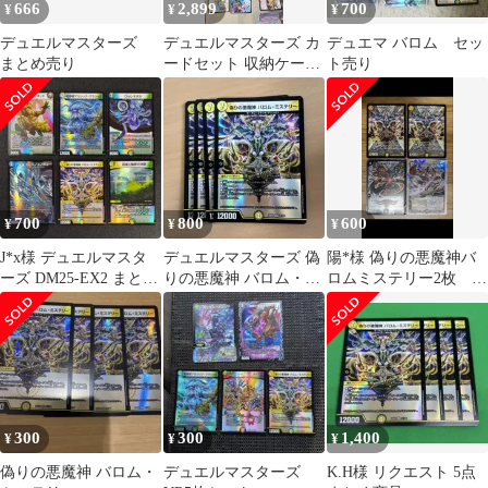
666
2,899
700
¥
¥
¥
デュエルマスターズ
デュエルマスターズ カ
デュエマ バロム セッ
まとめ売り
ードセット 収納ケース
ト売り
付き
700
800
600
¥
¥
¥
J*x様 デュエルマスタ
デュエルマスターズ 偽
陽*様 偽りの悪魔神バ
ーズ DM25-EX2 まとめ
りの悪魔神 バロム・ミ
ロムミステリー2枚 悪
売り18枚
ステリー 4枚
魔神デスモナーク 悪
魔神バロムハンタ
300
300
1,400
¥
¥
¥
偽りの悪魔神 バロム・
デュエルマスターズ
K.H様 リクエスト 5点