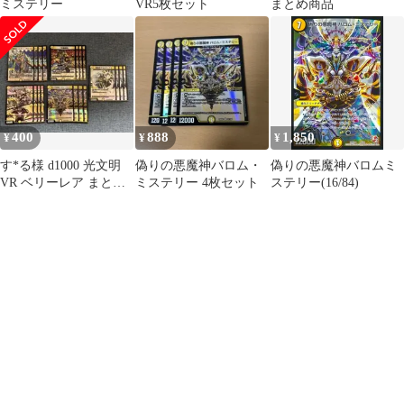
ミステリー
VR5枚セット
まとめ商品
400
888
1,850
¥
¥
¥
す*る様 d1000 光文明
偽りの悪魔神バロム・
偽りの悪魔神バロムミ
VR ベリーレア まとめ
ミステリー 4枚セット
ステリー(16/84)
売り 20枚 ⑤