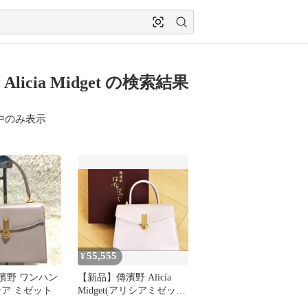
Alicia Midget の検索結果
中のみ表示
55,555
¥
濱野 ワンハン
【新品】傳濱野 Alicia
シア ミゼット
Midget(アリシアミゼッ
ト)2wayバッグ