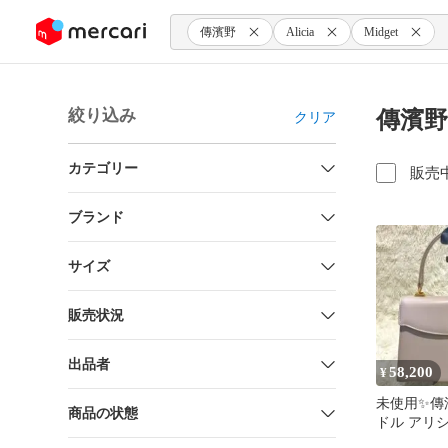
ンツにスキップ
傳濱野
Alicia
Midget
絞り込み
傳濱野 
クリア
カテゴリー
販売
ブランド
サイズ
販売状況
出品者
58,200
¥
未使用✨傳
商品の状態
ドル アリ