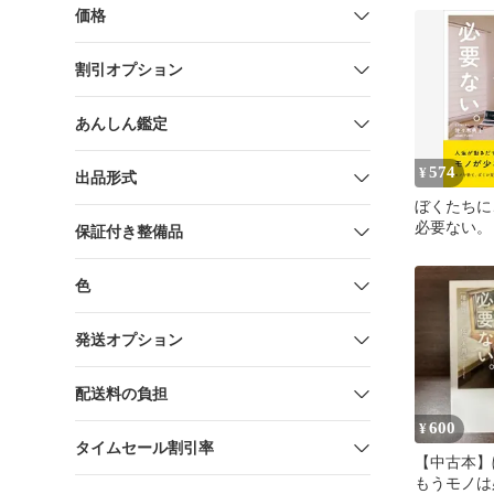
価格
割引オプション
あんしん鑑定
574
¥
出品形式
ぼくたちに
必要ない。 
保証付き整備品
ミニマリス
木 典士
色
発送オプション
配送料の負担
600
¥
タイムセール割引率
【中古本】
もうモノは