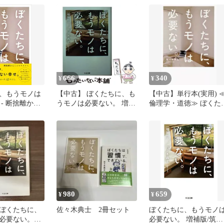
666
340
¥
¥
、もうモノは
【中古】 ぼくたちに、も
【中古】単行本(実用) 
- 断捨離から
うモノは必要ない。 増補
倫理学・道徳≫ ぼくた
トへ -／佐々
版 （ちくま文庫） / 佐々
に、もうモノは必要な
木 典士 / 筑摩書房
い。
980
659
¥
¥
ぼくたちに、
佐々木典士 2冊セット
ぼくたちに、もうモノ
必要ない。増
必要ない。 増補版/筑摩