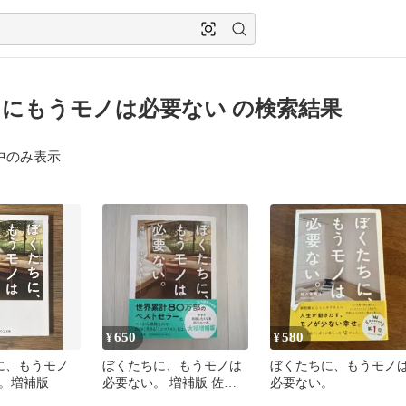
にもうモノは必要ない の検索結果
中のみ表示
650
580
¥
¥
に、もうモノ
ぼくたちに、もうモノは
ぼくたちに、もうモノ
。増補版
必要ない。 増補版 佐々
必要ない。
木典士