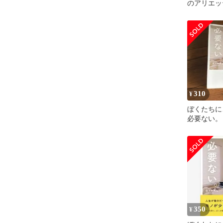
のアリエッテ
林宏昌 (監
310
¥
ぼくたちに
必要ない。
350
¥