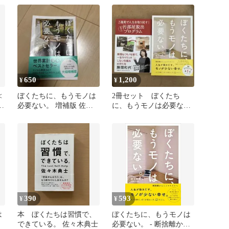
650
1,200
¥
¥
≪
ぼくたちに、もうモノは
2冊セット ぼくたち
ち
必要ない。 増補版 佐々
に、もうモノは必要な
木典士
い。
390
593
¥
¥
は
本 ぼくたちは習慣で、
ぼくたちに、もうモノは
できている。 佐々木典士
必要ない。 - 断捨離から