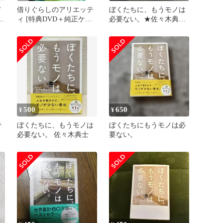
ノ
借りぐらしのアリエッテ
ぼくたちに、もうモノは
典
ィ [特典DVD＋純正ケー
必要ない。★佐々木典士
ス](本編ディスクなし)
★単行本★ミニマリスト
500
650
¥
¥
テ
ぼくたちに、もうモノは
ぼくたちにもうモノは必
必要ない。 佐々木典士
要ない。