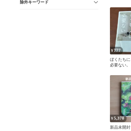
除外キーワード
補版
777
¥
ぼくたちに
必要ない。
5,370
¥
新品未開封