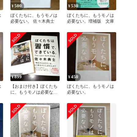
500
530
¥
¥
は
ぼくたちに、もうモノは
ぼくたちに、もうモノは
必要ない。 佐々木典士
必要ない。増補版 文庫
899
450
¥
¥
は
【おまけ付き】ぼくたち
ぼくたちに、もうモノは
に、もうモノは必要な
必要ない。
い。増補版 佐々木典士