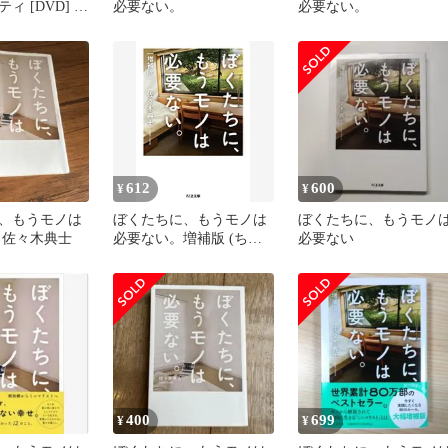
ィ [DVD] 米
必要ない。
必要ない。
督) ジブリ
612
600
¥
¥
、もうモノは
ぼくたちに、もうモノは
ぼくたちに、もうモノ
 佐々木典士
必要ない。増補版 (ちく
必要ない
ま文庫)／佐々木 典士
400
699
¥
¥