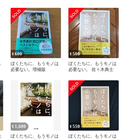
）
ミニマリストへ -
600
500
¥
¥
し
ぼくたちに、もうモノは
ぼくたちに、もうモノは
必要ない。増補版
必要ない。 佐々木典士
1,680
550
¥
¥
は
ぼくたちに、もうモノは
ぼくたちに、もうモノは