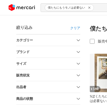
ンツにスキップ
僕たちにもうモノは必要ない
絞り込み
僕たち
クリア
カテゴリー
販売
ブランド
サイズ
販売状況
出品者
590
¥
Sぼくたち
商品の状態
は必要ない