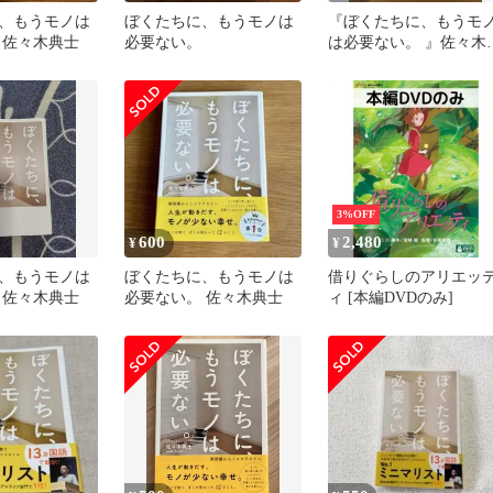
、もうモノは
ぼくたちに、もうモノは
『ぼくたちに、もうモ
 佐々木典士
必要ない。
は必要ない。 』佐々木
士／著
3%OFF
600
2,480
¥
¥
、もうモノは
ぼくたちに、もうモノは
借りぐらしのアリエッ
 佐々木典士
必要ない。 佐々木典士
ィ [本編DVDのみ]