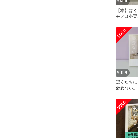
600
¥
【本】ぼく
モノは必要
典士 ミニ
389
¥
ぼくたちに
必要ない。