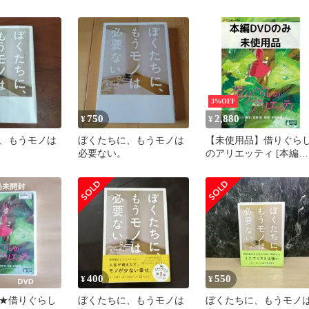
書房/佐々木典士（文庫
3%OFF
750
2,880
¥
¥
、もうモノは
ぼくたちに、もうモノは
【未使用品】借りぐら
必要ない。
のアリエッティ [本編
DVDのみ]
400
550
¥
¥
★借りぐらし
ぼくたちに、もうモノは
ぼくたちに、もうモノ