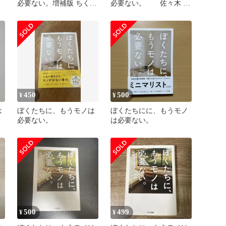
必要ない。増補版 ちくま
必要ない。 佐々木 典
文庫
士著 / 単行本ソフトカ
バー
450
500
¥
¥
は
ぼくたちに、もうモノは
ぼくたちにに、もうモノ
必要ない。
は必要ない。
500
499
¥
¥