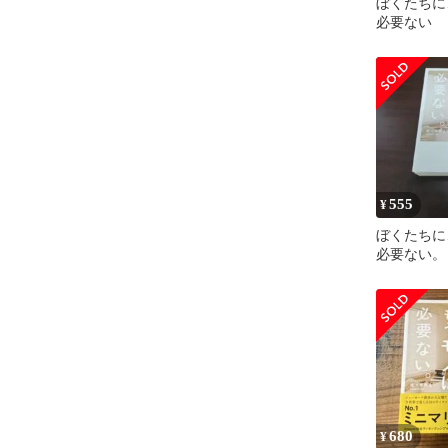
ぼくたちに
必要ない
555
¥
ぼくたちに
必要ない。
680
¥