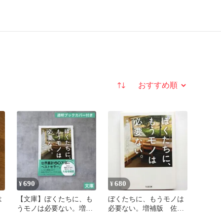
並び替え
690
680
¥
¥
は
【文庫】ぼくたちに、も
ぼくたちに、もうモノは
うモノは必要ない。増補
必要ない。増補版 佐々
版
木典士 ちくま文庫