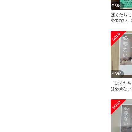
550
¥
ぼくたちに
必要ない。
398
¥
「ぼくたち
は必要ない
典士