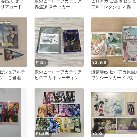
緑谷出久 セッ
僕のヒーローアカデミア
ヒロアカ ご当地 ビジュ
クリアカードな
轟焦凍 ステッカー カ
アルコレクション 轟 麗
ード シール
日 ペナント アニメイト
特典
555
2,500
¥
¥
ビジュアルテ
僕のヒーローアカデミア
爆豪勝己 ヒロアカ原画
ョン ご当地
ヒロアカ トレーディング
ワンシーンカード 2枚
点セット
アクリルカードB 黒霧
ット
1,200
555
¥
¥