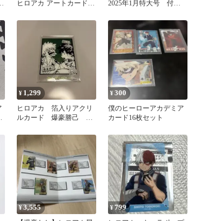
2
ヒロアカ アートカードコ
2025年1月特大号 付
レクション2 爆豪勝己 ⑥
録 ホロポストカード
2枚セット
1,299
300
¥
¥
ア
ヒロアカ 箔入りアクリ
僕のヒーローアカデミア
ト
ルカード 爆豪勝己 緑
カード16枚セット
谷出久
3,555
799
¥
¥