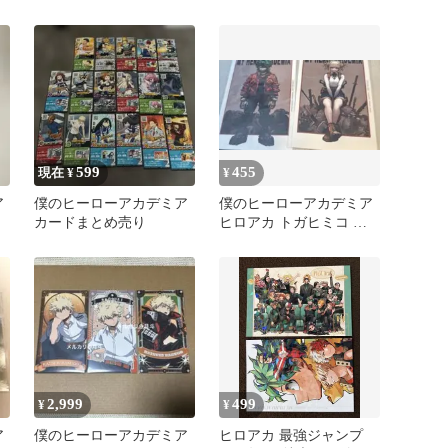
レカ
アカード2026 爆豪勝己
599
455
現在 ¥
¥
ア
僕のヒーローアカデミア
僕のヒーローアカデミア
カードまとめ売り
ヒロアカ トガヒミコ 緑
谷出久 ポストカード
2,999
499
¥
¥
ア
僕のヒーローアカデミア
ヒロアカ 最強ジャンプ