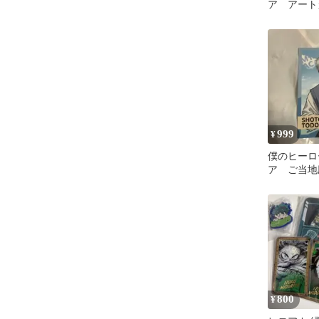
ア アート
ション ス
凍
999
¥
僕のヒーロ
ア ご当
ヒロアカ 
800
¥