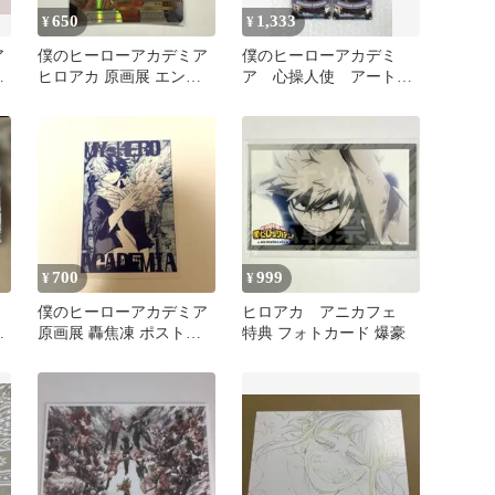
650
1,333
¥
¥
ア
僕のヒーローアカデミア
僕のヒーローアカデミ
ョ
ヒロアカ 原画展 エンデ
ア 心操人使 アートカ
ヒ
ヴァー カード
ードコレクション カー
ド
700
999
¥
¥
僕のヒーローアカデミア
ヒロアカ アニカフェ
ド
原画展 轟焦凍 ポストカ
特典 フォトカード 爆豪
ード