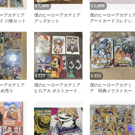
7,499
1,099
¥
¥
ーアカデミア
僕のヒーローアカデミア
僕のヒーローアカデミ
ド 11枚セット
グッズセット
アートカードコレクシ
ン 焦凍 エンデヴァー 
ロアカ
777
355
¥
¥
ーアカデミア
僕のヒーローアカデミア
僕のヒーローアカデミ
とめ売り
ヒロアカ ポストカードセ
ア 特典イラストカー
ット
2枚