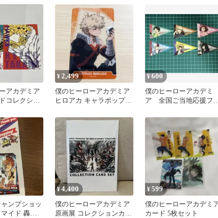
2,499
600
¥
¥
ーアカデミア
僕のヒーローアカデミア
僕のヒーローアカデミ
ドコレクショ
ヒロアカ キャラポップス
ア 全国ご当地応援フ
トア ナムコ 爆豪 クリア
ア アニメイト特典6種
カード
セット
4,400
599
¥
¥
ジャンプショッ
僕のヒーローアカデミア
僕のヒーローアカデミ
ロマイド 轟焦
原画展 コレクションカー
カード 5枚セット