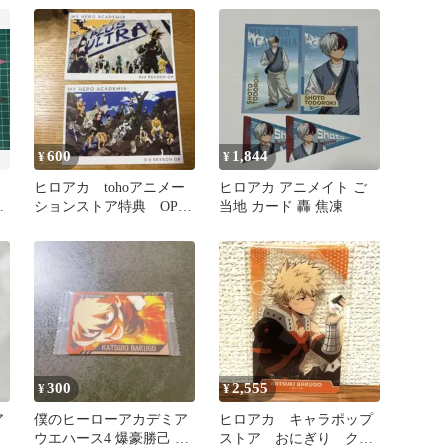
600
1,844
¥
¥
ヒロアカ tohoアニメー
ヒロアカ アニメイト ご
ェ
ションストア特典 OP
当地 カード 轟 焦凍
ポストカード
300
2,555
¥
¥
ア
僕のヒーローアカデミア
ヒロアカ キャラポップ
ウエハース4 爆豪勝己 ト
ストア おにぎり クリ