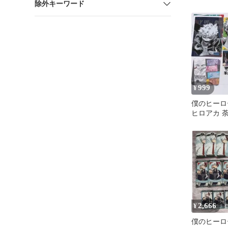
除外キーワード
凍
999
¥
僕のヒーロ
ヒロアカ 
ード シー
原作
2,666
¥
僕のヒーロ