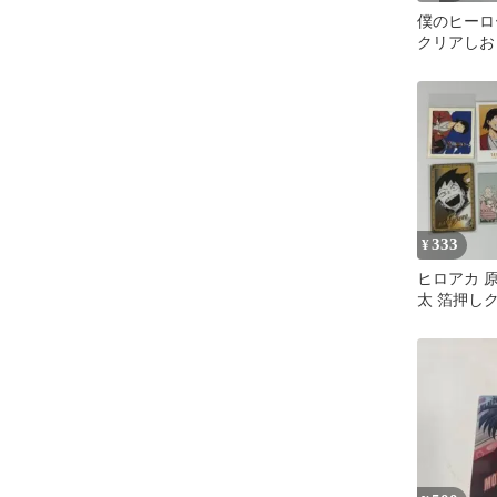
僕のヒーロ
クリアしお
333
¥
ヒロアカ 
太 箔押し
メモリアル