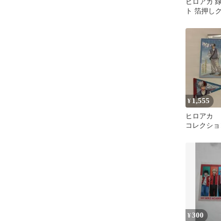
ヒロアカ 
ト 箔押し
ど
1,555
¥
ヒロアカ 
コレクシ
轟焦凍 4
300
¥