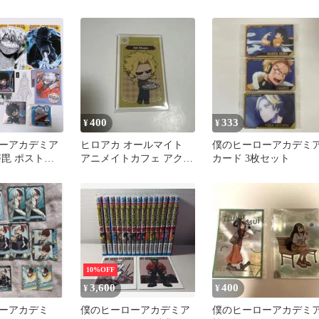
ドセット
400
333
¥
¥
ーアカデミア
ヒロアカ オールマイト
僕のヒーローアカデミ
荼毘 ポストカ
アニメイトカフェ アクリ
カード 3枚セット
ル ステッカー
ルカード
10%OFF
3,600
400
¥
¥
ーアカデミ
僕のヒーローアカデミア
僕のヒーローアカデミ