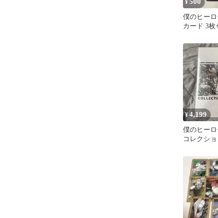
500
¥
僕のヒーロ
カード 3
4,199
¥
僕のヒーロ
コレクショ
ト 原画展 