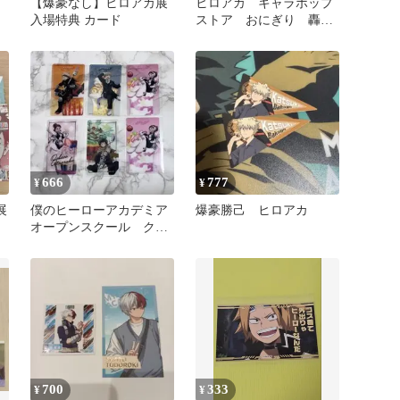
【爆豪なし】ヒロアカ展
ヒロアカ キャラポップ
入場特典 カード
ストア おにぎり 轟焦
凍 クリアカード
666
777
¥
¥
展
僕のヒーローアカデミア
爆豪勝己 ヒロアカ
セ
オープンスクール クリ
アカード
700
333
¥
¥