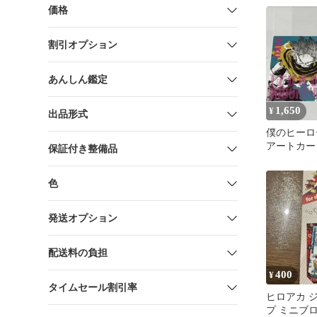
価格
割引オプション
あんしん鑑定
1,650
¥
出品形式
僕のヒーロ
アートカー
保証付き整備品
ン
色
発送オプション
配送料の負担
400
¥
タイムセール割引率
ヒロアカ 
プ ミニブ