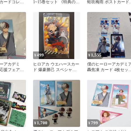
カードコレク
1~15巻セット 《特典のポ
蛙吹梅雨 ポストカード 
ナマイ 轟焦
ストカード2枚付き》
枚セット
499
1,555
¥
¥
ーアカデミ
ヒロアカ ウエハースカー
僕のヒーローアカデミ
地応援フェア
ド 爆豪勝己 スペシャル
轟焦凍 カード 4枚セッ
轟焦凍
カード
ヒロアカ
1,700
799
¥
¥