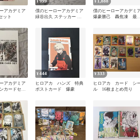
999
1,888
¥
¥
ーアカデミア
僕のヒーローアカデミア
僕のヒーローアカデミ
枚セット
緑谷出久 ステッカー チ
爆豪勝己 轟焦凍 最
ェキ カードセット
巻特典 緑谷出久
444
333
¥
¥
ーアカデミア
ヒロアカ ハンズ 特典
ヒロアカ カード シ
ンカードセッ
ポストカード 爆豪
ル 16枚まとめ売り
入場特典