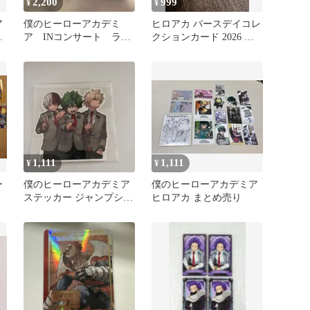
2,200
999
¥
¥
ア
僕のヒーローアカデミ
ヒロアカ バースデイコレ
終
ア INコンサート ラン
クションカード 2026 轟
ダムカード 爆豪勝己
焦凍
轟焦凍
1,111
1,111
¥
¥
ー
僕のヒーローアカデミア
僕のヒーローアカデミア
ステッカー ジャンプショ
ヒロアカ まとめ売り
ップ