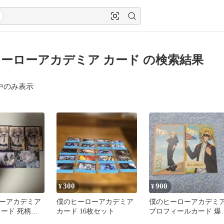
ーローアカデミア カード の検索結果
中のみ表示
300
900
¥
¥
ーアカデミア
僕のヒーローアカデミア
僕のヒーローアカデミ
カード 死柄木
カード 16枚セット
プロフィールカード 爆
ミコ
勝己 オールマイト