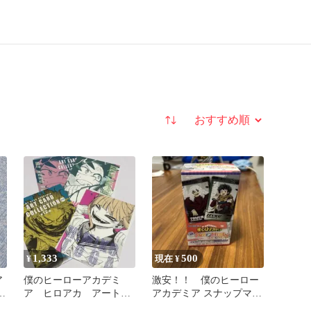
並び替え
1,333
500
¥
現在 ¥
ア
僕のヒーローアカデミ
激安！！ 僕のヒーロー
豪
ア ヒロアカ アートカ
アカデミア スナップマイ
ードコレクション 新品
ド8 1パック