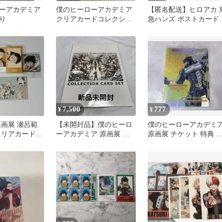
ーアカデミア
僕のヒーローアカデミア
【匿名配送】ヒロアカ 
り
クリアカードコレクショ
急ハンズ ポストカード
ン 15枚セット
7,500
777
¥
¥
原画展 瀬呂範
【未開封品】僕のヒーロ
僕のヒーローアカデミ
クリアカード
ーアカデミア 原画展 コ
原画展 チケット 特典 
 東京タワー
レクションカードセット
ード オールマイト