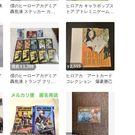
東
僕のヒーローアカデミア
ヒロアカ キャラポップス
轟焦凍 ステッカー カー
トア アトレミニゲーム C
ド 2点セット
賞 場面写台詞シート 上
鳴電気
1,300
2,555
現在 ¥
¥
ア
僕のヒーローアカデミア
ヒロアカ アートカード
カ
轟焦凍 トランプ クリア
コレクション 爆豪勝己
カード まとめ売り