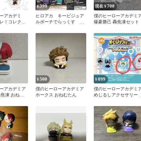
399
700
¥
現在 ¥
ーアカデミ
ヒロアカ キービジュア
僕のヒーローアカデミ
レ！コレクシ
ルポーチでらっくす 第
爆豪勝己 轟焦凍セット
ュア 3個セ
4期 ガチャガチャ カ
プセルトイ
500
899
¥
¥
ーアカデミア
僕のヒーローアカデミア
僕のヒーローアカデミ
轟焦凍 おねむ
ホークス おねむたん
めじるしアクセサリー 
ャガチャ
ニマルver. 緑谷出久 轟
凍