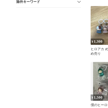
除外キーワード
らっくす 第
1,300
¥
ヒロアカ 
め売り
1,500
¥
僕のヒーロ