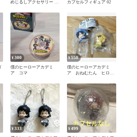
めじるしアクセサリー ア
カプセルフィギュア 02
ニマルver.
300
550
¥
¥
ガ
僕のヒーローアカデミ
僕のヒーローアカデミ
ア コマ
ア おねむたん ヒロア
カ vol.4 ガチャ カプセ
ルトイ
333
499
¥
¥