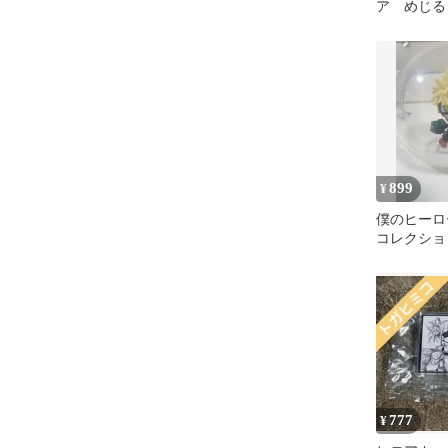
ア めじる
ト
899
¥
僕のヒーロ
コレクショ
ガチャガチ
777
¥