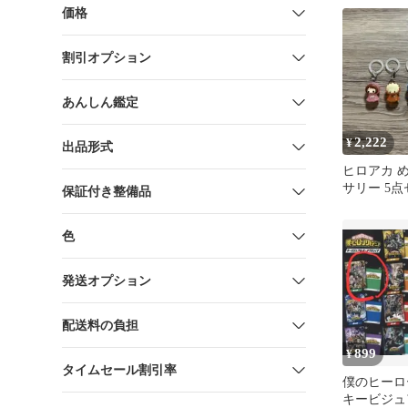
価格
割引オプション
あんしん鑑定
2,222
¥
出品形式
ヒロアカ 
サリー 5
保証付き整備品
色
発送オプション
配送料の負担
899
¥
タイムセール割引率
僕のヒーロ
キービジュ