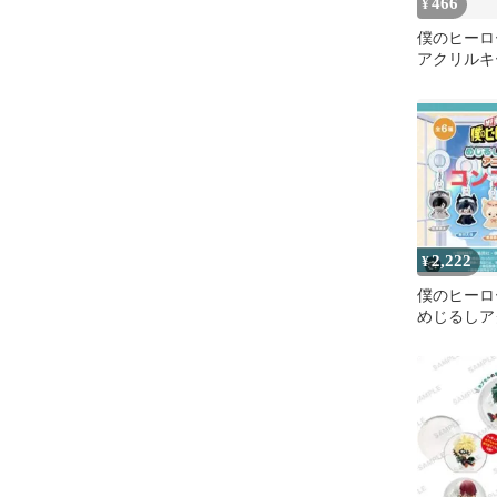
466
¥
僕のヒーロ
アクリルキ
2,222
¥
僕のヒーロ
めじるしア
ニマル