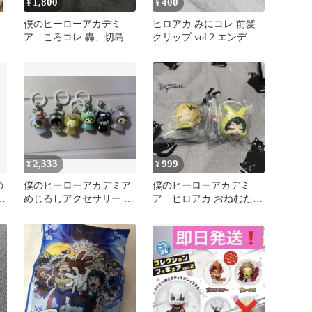
1,800
400
¥
¥
僕のヒーローアカデミ
ヒロアカ みにコレ 前髪
ア ころコレ 轟、切島、
クリップ vol.2 エンデヴ
豪
麗日セット
ァー
2,333
999
¥
¥
の
僕のヒーローアカデミア
僕のヒーローアカデミ
チ
めじるしアクセサリー ア
ア ヒロアカ おねむた
ニマルver. コンプリート
ん vol.4 上鳴電気 緑谷
出久