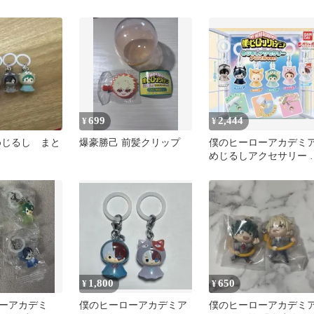
2期
ガヒミコ 麗日
チャガチャ
699
2,444
¥
¥
めじるし まと
爆豪勝己 前髪クリップ
僕のヒーローアカデミ
めじるしアクセサリー 
ニマルver. 全6種 コンプ
1,800
650
¥
¥
ーアカデミ
僕のヒーローアカデミア
僕のヒーローアカデミ