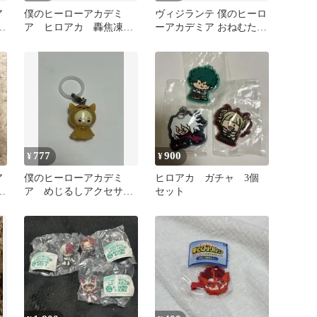
ア
僕のヒーローアカデミ
ヴィジランテ 僕のヒーロ
4
ア ヒロアカ 轟焦凍
ーアカデミア おねむたん
轟 フィギュア ガチャ
【山田】【白雲】2個セ
ット
777
900
¥
¥
ア
僕のヒーローアカデミ
ヒロアカ ガチャ 3個
ク
ア めじるしアクセサリ
セット
ー
ー アニマルver. 爆豪勝
己