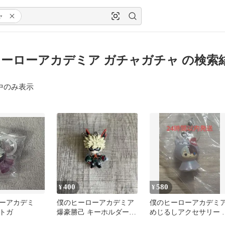
ャ
ーローアカデミア ガチャガチャ の検索
中のみ表示
400
580
¥
¥
ーアカデミ
僕のヒーローアカデミア
僕のヒーローアカデミ
トガ
爆豪勝己 キーホルダー
めじるしアクセサリー 
ガチャガチャ
焦凍