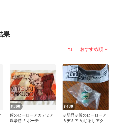
結果
並び替え
300
480
¥
¥
ア
僕のヒーローアカデミア
※新品※僕のヒーローア
轟
爆豪勝己 ポーチ
カデミア めじるしアクセ
サリー アニマルver. 緑谷