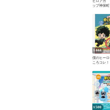
ヒロアカ 
ップ神保町
ルスタンド
ャ トガヒ
444
¥
僕のヒーロ
ころコレ！
ップ Vol.1
500
¥