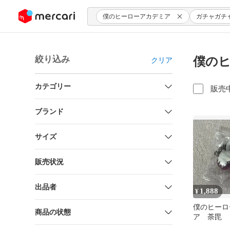
ンツにスキップ
僕のヒーローアカデミア
ガチャガチ
絞り込み
僕のヒ
クリア
カテゴリー
販売
ブランド
サイズ
販売状況
出品者
1,888
¥
僕のヒーロ
商品の状態
ア 荼毘 