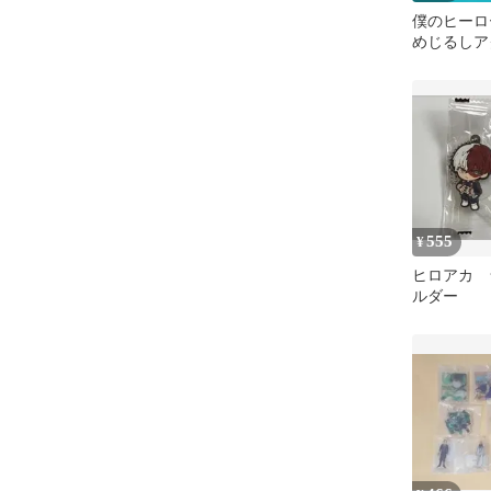
僕のヒーロ
めじるしア
ニマルver
お茶子
555
¥
ヒロアカ 
ルダー