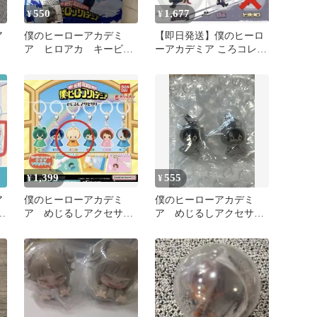
550
1,677
¥
¥
ア
僕のヒーローアカデミ
【即日発送】僕のヒーロ
ア ヒロアカ キービジ
ーアカデミア ころコレ
ュアル ポーチでらっく
vol.2 4個セット
す 第４期
1,399
555
¥
¥
ア
僕のヒーローアカデミ
僕のヒーローアカデミ
ア
ア めじるしアクセサリ
ア めじるしアクセサリ
焦
ー 爆豪
ー 相澤消太