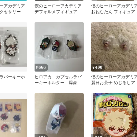
ーアカデミア
僕のヒーローアカデミア
僕のヒーローアカデミ
クセサリー ア
デフォルメフィギュア 8
おねむたん フィギュア 
緑谷出久 麗日
体セット
種セット
666
400
¥
¥
ラバーキーホ
ヒロアカ カプセルラバ
僕のヒーローアカデミ
ーキーホルダー 爆豪
麗日お茶子 めじるしア
緑谷 轟 くら寿司
セサリー めじるしチャ
ム