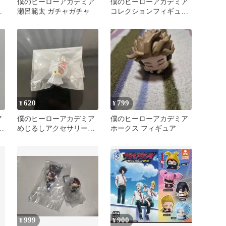
僕のヒーローアカデミア
僕のヒーローアカデミア
ス
瀬呂範太 ガチャガチャ
コレクションフィギュ
ア ころコレ
620
799
¥
¥
ア
僕のヒーローアカデミア
僕のヒーローアカデミア
緑
めじるしアクセサリー
ホークス フィギュア
アニマルver 轟焦凍
999
900
¥
¥