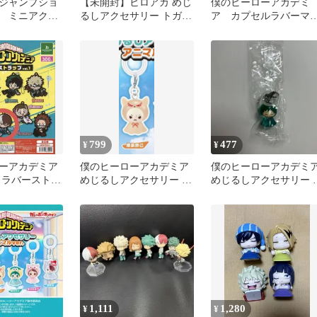
ジャンプショ
【未開封】ヒロアカ めじ
僕のヒーローアカデミ
 ミニアクリ
るしアクセサリー トガヒ
ア カプセルラバーマ
 ガチャガチ
ミコ ガチャ
コット
ミコ
799
477
¥
¥
ーアカデミア
僕のヒーローアカデミア
僕のヒーローアカデミ
 ラバーストラ
めじるしアクセサリー ア
めじるしアクセサリー 
 轟焦凍
ニマルver.2 爆豪勝己
谷出久
1,111
1,280
¥
¥