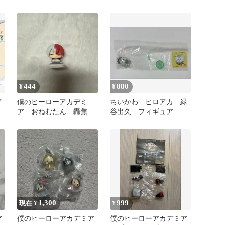
フィギュア キーホルダー
セット
444
880
¥
¥
ア
僕のヒーローアカデミ
ちいかわ ヒロアカ 緑
ア
ア おねむたん 轟焦凍
谷出久 フィギュア 僕
ガチャガチャ
のヒーローアカデミア
1,300
999
現在 ¥
¥
ア
僕のヒーローアカデミア
僕のヒーローアカデミア