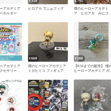
350
795
¥
¥
ーアカデミア
ヒロアカ でふぉフィグ
僕のヒーローアカデミ
ーホルダー
ア ヒロアカ みにコ
レ 前髪クリップ 爆
勝己
660
500
¥
¥
ーアカデミア
僕のヒーローアカデミア
【8/16までの販売】 僕
クセサリー ア
トガヒミコ フィギュア
ヒーローアカデミア ガ
ャガチャ キーホルダー