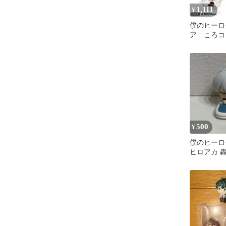
1,111
¥
僕のヒーロ
ア ころコ
ョンフィギ
ット
500
¥
僕のヒーロ
ヒロアカ 
たん ガチ