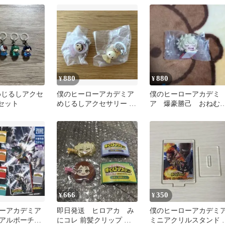
880
880
¥
¥
めじるしアクセ
僕のヒーローアカデミア
僕のヒーローアカデミ
点セット
めじるしアクセサリー ア
ア 爆豪勝己 おねむ
ニマルver
ん
666
350
¥
¥
ーアカデミア
即日発送 ヒロアカ み
僕のヒーローアカデミ
アルポーチで
にコレ 前髪クリップ ト
ミニアクリルスタンド 