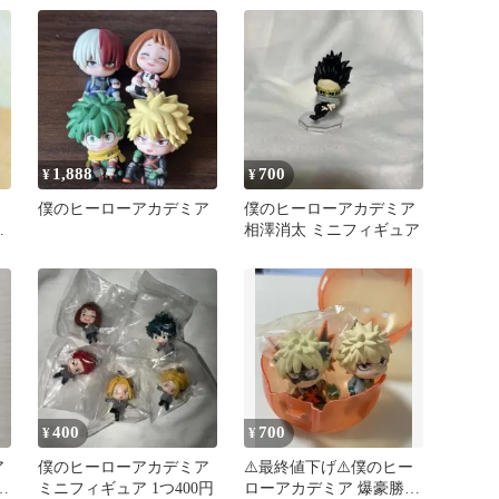
出久
1,888
700
¥
¥
僕のヒーローアカデミア
僕のヒーローアカデミア
た
相澤消太 ミニフィギュア
400
700
¥
¥
ア
僕のヒーローアカデミア
⚠️最終値下げ⚠️僕のヒー
ガ
ミニフィギュア 1つ400円
ローアカデミア 爆豪勝己