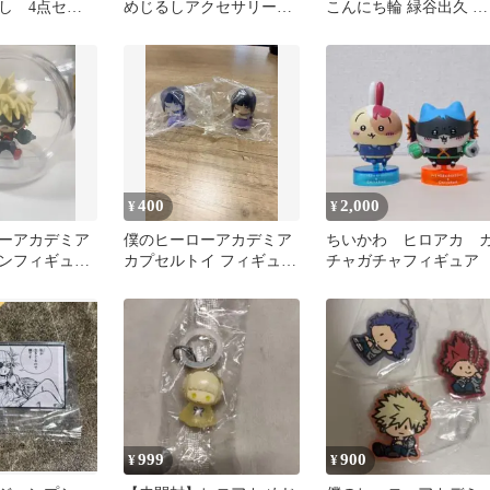
し 4点セッ
めじるしアクセサリー
こんにち輪 緑谷出久 爆
轟焦凍 2種セット
豪勝己 2点セット
400
2,000
¥
¥
ーアカデミア
僕のヒーローアカデミア
ちいかわ ヒロアカ 
ンフィギュア
カプセルトイ フィギュア
チャガチャフィギュア
ャ 爆豪 勝己
2個セット
999
900
¥
¥