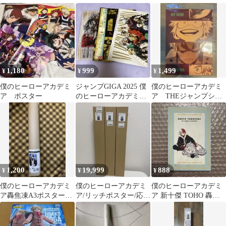
アートポスター 爆豪勝
子 轟焦凍 死柄木
ション3 ホークス
己 緑谷出久
弔 クリアポスター
1,180
999
1,499
¥
¥
¥
僕のヒーローアカデミ
ジャンプGIGA 2025 僕
僕のヒーローアカデミ
ア ポスター
のヒーローアカデミア
ア THEジャンプショ
アクリルスタンド ポス
ップ神保町 爆豪勝己
ター
アートカード
1,200
19,999
888
¥
¥
¥
僕のヒーローアカデミ
僕のヒーローアカデミ
僕のヒーローアカデミ
ア轟焦凍A3ポスター花
ア/リッチポスター/応募
ア 新十傑 TOHO 轟焦
やしき
者全員サービス/緑谷/爆
凍 ポストカード
豪/轟/B2