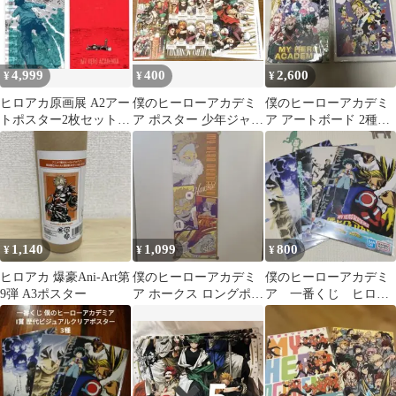
4,999
400
2,600
¥
¥
¥
ヒロアカ原画展 A2アー
僕のヒーローアカデミ
僕のヒーローアカデミ
トポスター2枚セット
ア ポスター 少年ジャン
ア アートボード 2種セ
【頑張れ】
プGIGA 2025 AUTUMN
ット
1,140
1,099
800
¥
¥
¥
ヒロアカ 爆豪Ani-Art第
僕のヒーローアカデミ
僕のヒーローアカデミ
9弾 A3ポスター
ア ホークス ロングポス
ア 一番くじ ヒロア
ター
カ I賞 クリアポスタ
ー 5枚