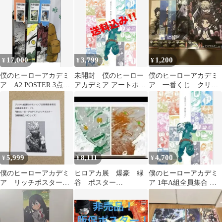
久 爆豪勝己
17,000
3,799
1,200
¥
¥
¥
僕のヒーローアカデミ
未開封 僕のヒーロー
僕のヒーローアカデミ
ア A2 POSTER 3点セ
アカデミア アートポス
ア 一番くじ クリア
ット
ター 1年A組全員集合
ポスターまとめ売り 5
枚セット
5,999
8,111
4,700
¥
¥
¥
僕のヒーローアカデミ
ヒロアカ展 爆豪 緑
僕のヒーローアカデミ
ア リッチポスター
谷 ポスター
ア 1年A組全員集合 ア
爆豪勝己 A3
Beginning 原画展
ートポスター