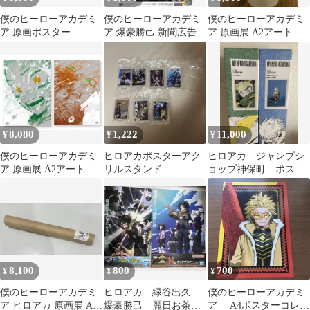
僕のヒーローアカデミ
僕のヒーローアカデミ
僕のヒーローアカデミ
ア 原画ポスター
ア 爆豪勝己 新聞広告
ア 原画展 A2アートポ
スター The Beginning
8,080
1,222
11,000
¥
¥
¥
僕のヒーローアカデミ
ヒロアカポスターアク
ヒロアカ ジャンプシ
ア 原画展 A2アートポ
リルスタンド
ョップ神保町 ポスタ
スター TheBeginning
ー
8,100
800
700
¥
¥
¥
僕のヒーローアカデミ
ヒロアカ 緑谷出久
僕のヒーローアカデミ
ア ヒロアカ 原画展 A2
爆豪勝己 麗日お茶
ア A4ポスターコレク