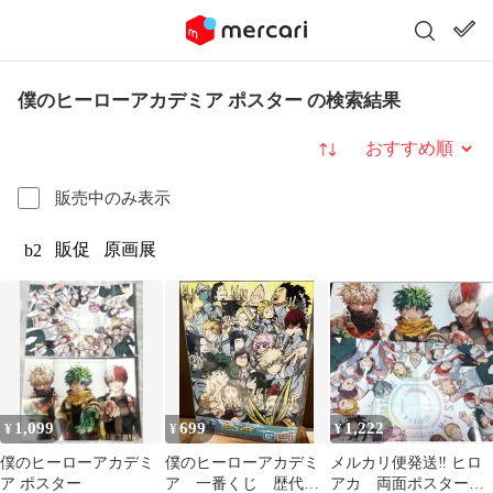
僕のヒーローアカデミア ポスター の検索結果
並び替え
販売中のみ表示
販促
原画展
b2
1,099
699
1,222
¥
¥
¥
僕のヒーローアカデミ
僕のヒーローアカデミ
メルカリ便発送‼︎ ヒロ
ア ポスター
ア 一番くじ 歴代ビ
アカ 両面ポスター 2