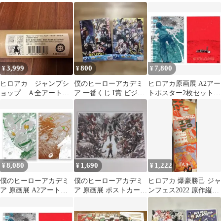
ジュアルクリアポスタ
枚セット 最強ジャン
ー 1点
プ付録
3,999
800
7,800
¥
¥
¥
ヒロアカ ジャンプシ
僕のヒーローアカデミ
ヒロアカ原画展 A2アー
ョップ Ａ全アートポ
ア 一番くじ I賞 ビジュ
トポスター2枚セット
スター
アルクリアポスター 2
【頑張れ】
種
8,080
1,690
1,222
¥
¥
¥
僕のヒーローアカデミ
僕のヒーローアカデミ
ヒロアカ 爆豪勝己 ジャ
ア 原画展 A2アートポ
ア 原画展 ポストカード
ンフェス2022 原作縦長
スター TheBeginning
キービジュアル2枚セッ
ポスター 元箱無し
ト