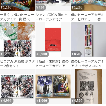
1,100
450
1,200
¥
¥
¥
一番くじ 僕のヒーロー
ジャンプGIGA 僕のヒ
僕のヒーローアカデミ
アカデミア I賞 歴代ビ
ーローアカデミア ヒ
ア ヒロアカ 一番く
ジュアルクリアポスタ
ロアカ 付録 十傑 ポス
じ I賞 クリアポスタ
ー 3種 A3
ター 5枚
ー 文化祭 2期
12,999
6,900
850
¥
¥
¥
ヒロアカ 原画展 ポスタ
【新品・未開封】僕の
僕のヒーローアカデミ
ー 2点セット
ヒーローアカデミア原
ア キャラポスコレクシ
画展 アートポスター2
ョン ポスター 轟焦凍
枚セット【頑張れ】
4,999
1,000
4,500
¥
¥
¥