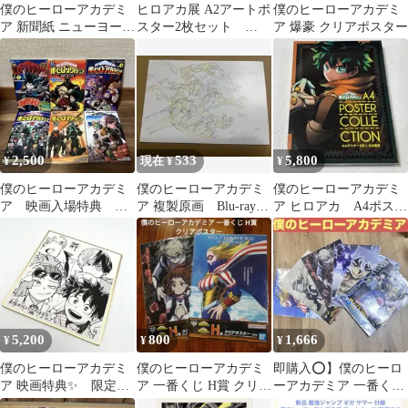
僕のヒーローアカデミ
ヒロアカ展 A2アートポ
僕のヒーローアカデミ
ア 新聞紙 ニューヨーク
スター2枚セット
ア 爆豪 クリアポスター
タイムズ ジャパンタイ
【The Beginning】
ムズ
2,500
533
5,800
¥
現在 ¥
¥
僕のヒーローアカデミ
僕のヒーローアカデミ
僕のヒーローアカデミ
ア 映画入場特典 他6
ア 複製原画 Blu-ray
ア ヒロアカ A4ポスタ
冊セット
特典 オーバーホール
ーコレクション 全8種
5,200
800
1,666
¥
¥
¥
僕のヒーローアカデミ
僕のヒーローアカデミ
即購入⭕️】僕のヒーロ
ア 映画特典✨ 限定
ア 一番くじ H賞 クリア
ーアカデミア 一番くじ
色紙
ポスター 2種セット A3
歴代ビジュアルクリア