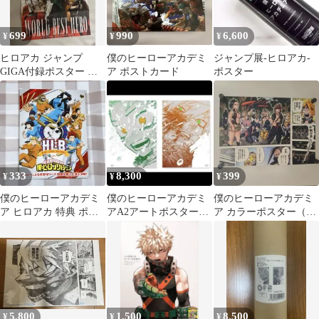
699
990
6,600
¥
¥
¥
ヒロアカ ジャンプ
僕のヒーローアカデミ
ジャンプ展-ヒロアカ-
GIGA付録ポスター ジ
ア ポストカード
ポスター
ャンプフェアアニメイ
ト特典
333
8,300
399
¥
¥
¥
僕のヒーローアカデミ
僕のヒーローアカデミ
僕のヒーローアカデミ
ア ヒロアカ 特典 ポス
アA2アートポスター2
ア カラーポスター（A3
トカード
枚セット【The
サイズ／ヒロアカ）
Beginning】
5,800
1,500
8,500
¥
¥
¥