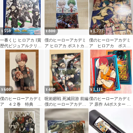
550
800
1,777
¥
¥
¥
一番くじ ヒロアカ I賞
僕のヒーローアカデミ
僕のヒーローアカデミ
歴代ビジュアルクリア
ア ヒロアカ ポストカー
ア ヒロアカ ポスタ
ポスター
ド
ー 爆豪勝己 緑谷出
久 轟焦凍 1年A組
600
400
1,111
¥
¥
¥
僕のヒーローアカデミ
呪術廻戦 死滅回游 前編
僕のヒーローアカデミ
ア ４２巻 特典 イ
僕のヒーローアカデミ
ア 原作 A4ポスター 轟
ラストカード 轟焦凍
ア ポスター
焦凍