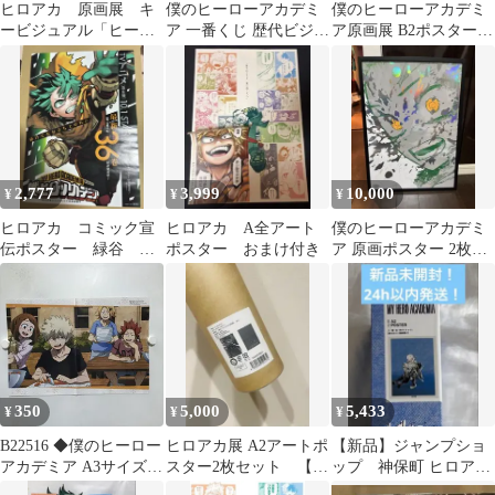
ヒロアカ 原画展 キ
僕のヒーローアカデミ
僕のヒーローアカデミ
ービジュアル「ヒーロ
ア 一番くじ 歴代ビジュ
ア原画展 B2ポスター
ーVS敵(ヴィラン)」
アルクリアポスター 2
キービジュアル ヒーロ
B2 ポスター
枚
ーVS敵
2,777
3,999
10,000
¥
¥
¥
ヒロアカ コミック宣
ヒロアカ A全アート
僕のヒーローアカデミ
伝ポスター 緑谷 デ
ポスター おまけ付き
ア 原画ポスター 2枚セ
ク
ット
350
5,000
5,433
¥
¥
¥
B22516 ◆僕のヒーロー
ヒロアカ展 A2アートポ
【新品】ジャンプショ
アカデミア A3サイズ
スター2枚セット 【頑
ップ 神保町 ヒロアカ
ポスター
張れ】
A2 ポスター 緑谷出