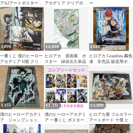
アA2アートポスター2
アカデミア クリアポス
ー
枚セット【The
ター 11枚セット
Beginning】
899
6,000
888
¥
¥
¥
一番くじ 僕のヒーロー
ヒロアカ 原画展 ポ
ヒロアカ Grandista 轟焦
アカデミア H賞 クリア
スター 緑谷出久単品
凍 非売品 販促用ポス
ポスター緑谷出久 クリ
ター
アポスター
355
1,111
1,999
¥
¥
¥
僕のヒーローアカデミ
僕のヒーローアカデミ
ヒロアカ展 フルカラー
ア ジャンプショップ
ア 一番くじ ポスター
アートボード 十傑 ヒロ
限定 ファブリックポ
コンプセット
アカ 僕のヒーローア
スター 緑谷出久
カデミア