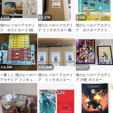
550
7,470
300
¥
¥
¥
僕のヒーローアカデミ
僕のヒーローアカデミ
僕のヒーローアカデミ
ア ポストカード3枚セ
ア リッチポスター 轟焦
ア ポスターアクリル
ット
凍 A3
スタンド TVアニメ第
2期①
4,300
21,000
5,777
¥
¥
¥
一番くじ 僕のヒーロー
僕のヒーローアカデミ
僕のヒーローアカデミ
アカデミア フィギュア
ア リッチポスター 3
ア 39巻 ポスター
ポスター まとめ売り
種セット A3サイズ