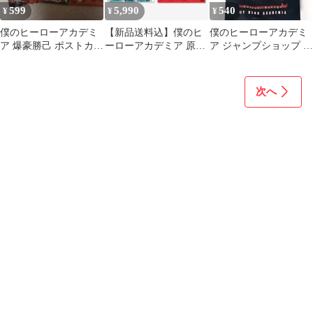
599
5,990
540
¥
¥
¥
僕のヒーローアカデミ
【新品送料込】僕のヒ
僕のヒーローアカデミ
ア 爆豪勝己 ポストカー
ーローアカデミア 原画
ア ジャンプショップ 爆
ド 3枚セット
展 A2アートポスター
豪勝己 ポスター タ
頑張れ
ペストリー
次へ