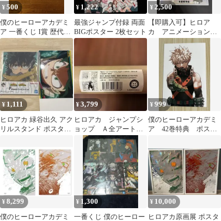
500
1,222
2,500
¥
¥
¥
僕のヒーローアカデミ
最強ジャンプ付録 両面
【即購入可】ヒロア
ア 一番くじ I賞 歴代ビ
BIGポスター 2枚セット
カ アニメーション
ジュアルクリアポスタ
展 A2ポスター
ー
1,111
3,799
999
¥
¥
¥
ヒロアカ 緑谷出久 アク
ヒロアカ ジャンプシ
僕のヒーローアカデミ
リルスタンド ポスター
ョップ Ａ全アートポ
ア 42巻特典 ポスト
2点セット
スター 1年A組全員集
カード 爆豪勝己
合
8,299
1,300
10,000
¥
¥
¥
僕のヒーローアカデミ
一番くじ 僕のヒーロー
ヒロアカ原画展 ポスタ