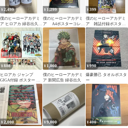
2,499
1,299
399
¥
¥
¥
僕のヒーローアカデミ
僕のヒーローアカデミ
僕のヒーローアカデミ
ア ヒロアカ 緑谷出久
ア A4ポスターコレク
ア 雑誌付録ポスタ
爆豪勝己 A3マット加工
ション3枚入り ホーク
ー 3枚 ヒロアカ
ポスター
ス
888
1,000
990
¥
¥
¥
ヒロアカ ジャンプ
僕のヒーローアカデミ
爆豪勝己 タオルポスタ
GIGA付録 ポスター ス
ア 新聞広告 緑谷出久
ー
テッカー
2,000
9,000
400
¥
¥
¥