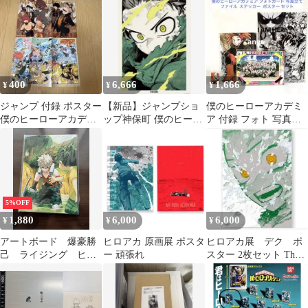
ポスター
400
6,666
1,666
¥
¥
¥
ジャンプ 付録 ポスター
【新品】ジャンプショ
僕のヒーローアカデミ
僕のヒーローアカデミ
ップ神保町 僕のヒーロ
ア 付録 フォト 写真立
ア ワンピース
ーアカデミア 緑谷出久
て ファイル ステッカー
A2ポスター
ポスター
5%OFF
1,880
6,000
6,000
¥
¥
¥
アートボード 爆豪勝
ヒロアカ 原画展 ポスタ
ヒロアカ展 デク ポ
己 ライジング ヒロ
ー 頑張れ
スター 2枚セット The
アカ展 29巻表紙 僕
Beginning 頑張れ
のヒーローアカデミア