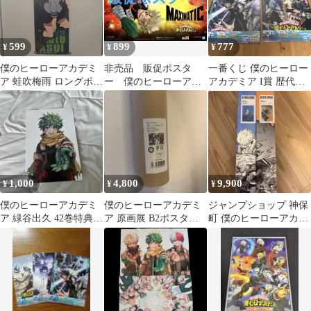
599
899
777
¥
¥
¥
僕のヒーローアカデミ
非売品 販促ポスタ
一番くじ 僕のヒーロー
ア 蛙吹梅雨 ロングポス
ー 僕のヒーローアカ
アカデミア I賞 歴代ビ
ター
デミア MAXIMATIC
ジュアルクリアポスタ
爆豪勝己III
ー
1,000
4,800
9,900
¥
¥
¥
僕のヒーローアカデミ
僕のヒーローアカデミ
ジャンプショップ 神保
ア 緑谷出久 42巻特典
ア 原画展 B2ポスター
町 僕のヒーローアカデ
ポストカード
キービジュアル ヒーロ
ミア A2サイズポスター
ーVS敵
2点