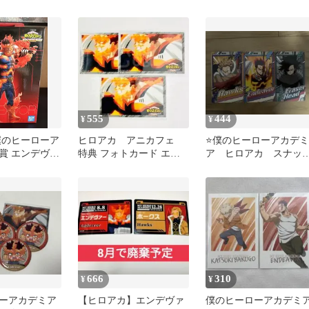
チャーム
ン エンデヴァー
555
444
¥
¥
僕のヒーローア
ヒロアカ アニカフェ
⭐️僕のヒーローアカデミ
D賞 エンデヴァ
特典 フォトカード エン
ア ヒロアカ スナッ
デヴァー
マイド8 3種セット
666
310
¥
¥
ーアカデミア
【ヒロアカ】エンデヴァ
僕のヒーローアカデミ