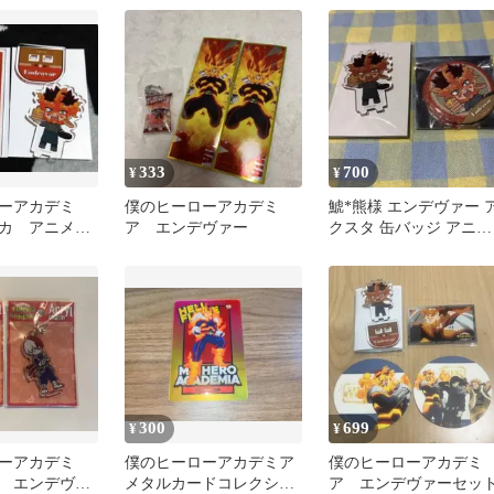
ヴァー
333
700
¥
¥
ーアカデミ
僕のヒーローアカデミ
鯱*熊様 エンデヴァー 
カ アニメイ
ア エンデヴァー
クスタ 缶バッジ アニメ
エンデヴァ
イトカフェ 僕のヒーロ
タ
アカデ
300
699
¥
¥
ーアカデミ
僕のヒーローアカデミア
僕のヒーローアカデミ
 エンデヴァ
メタルカードコレクショ
ア エンデヴァーセッ