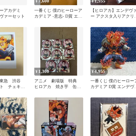
7,600
1,555
¥
¥
ーアカデミ
一番くじ 僕のヒーローア
【ヒロアカ】エンデヴ
ヴァーセット
カデミア -意志- D賞 エン
ー アクスタ入りアクリ
デヴァー;figure
キーホルダー 轟炎司 グ
ッズ
1,300
4,955
¥
¥
 東急 渋谷
アニメ 劇場版 特典
一番くじ 僕のヒーロー
ット チェキ
ヒロアカ 焼き芋 缶バ
カデミア D賞 エンデヴ
ー
ッジ まとめ売り エン
ー フィギュア（箱無し
デヴァー