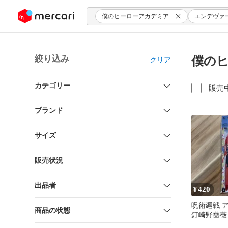
ンツにスキップ
僕のヒーローアカデミア
エンデヴァ
絞り込み
僕のヒ
クリア
カテゴリー
販売
ブランド
サイズ
販売状況
出品者
420
¥
呪術廻戦 
商品の状態
釘崎野薔薇
エンデヴァ