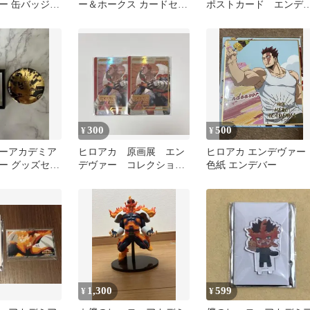
ー 缶バッジ
ー＆ホークス カードセッ
ポストカード エンデ
 セット
ト
ァー、爆豪勝己セット
300
500
¥
¥
ーアカデミア
ヒロアカ 原画展 エン
ヒロアカ エンデヴァー
ー グッズセッ
デヴァー コレクション
色紙 エンデバー
カード 2枚セット
1,300
599
¥
¥