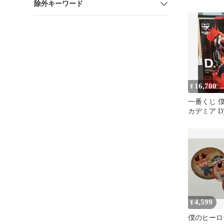
除外キーワード
ー 轟焦凍 
16,700
¥
一番くじ 
カデミア 
ー
4,599
¥
僕のヒーロ