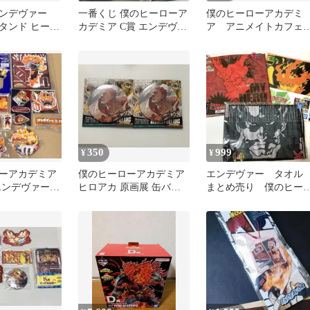
エンデヴァー
一番くじ 僕のヒーローア
僕のヒーローアカデミ
タンド ヒーロ
カデミア C賞 エンデヴァ
ア アニメイトカフ
定 ヒロアカ
ー フィギュア 紡ぐ力
コースター エンデヴ
ー
350
999
¥
¥
ーアカデミア
僕のヒーローアカデミア
エンデヴァー タオ
エンデヴァー
ヒロアカ 原画展 缶バッ
まとめ売り 僕のヒー
12点
ジ エンデヴァー 轟炎司
ーアカデミア ヒロア