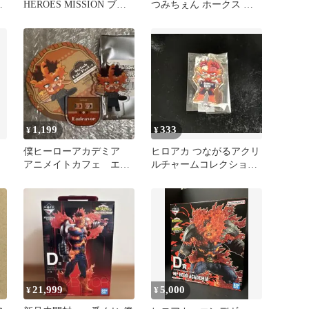
ヴ
HEROES MISSION ブロ
つみちぇん ホークス エ
マイド エンデヴァー
ンデヴァー ヒロアカ
1,199
333
¥
¥
僕ヒーローアカデミア
ヒロアカ つながるアクリ
アニメイトカフェ エン
ルチャームコレクション
デヴァー 2点セット
エンデヴァー
21,999
5,000
¥
¥