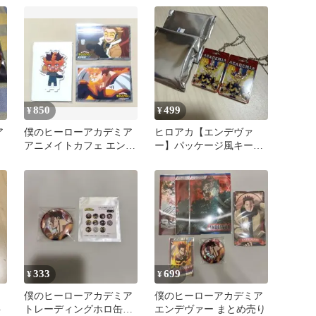
ション カード
850
499
¥
¥
ア
僕のヒーローアカデミア
ヒロアカ【エンデヴァ
アニメイトカフェ エンデ
ー】パッケージ風キーチ
ー
ヴァーセット
ェーンコレクション2点
セット
333
699
¥
¥
僕のヒーローアカデミア
僕のヒーローアカデミア
ト
トレーディングホロ缶バ
エンデヴァー まとめ売り