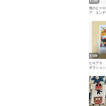
599
¥
僕のヒーロ
ア エンデ
300
¥
ヒロアカ
ポラショ
エンデヴァ