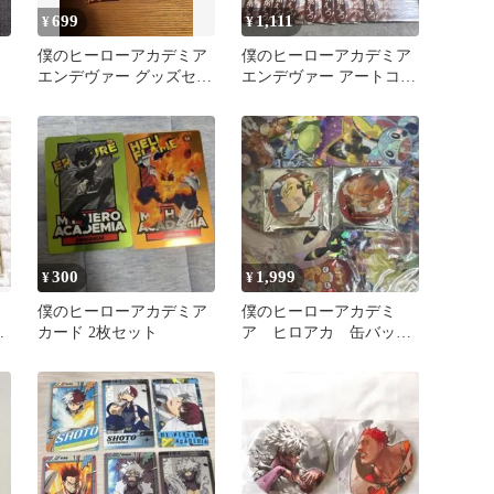
699
1,111
¥
¥
僕のヒーローアカデミア
僕のヒーローアカデミア
エンデヴァー グッズセッ
エンデヴァー アートコー
ト
スター 36枚
300
1,999
¥
¥
僕のヒーローアカデミア
僕のヒーローアカデミ
ナ
カード 2枚セット
ア ヒロアカ 缶バッジ
2個 ホークス エンデ
ヴァー