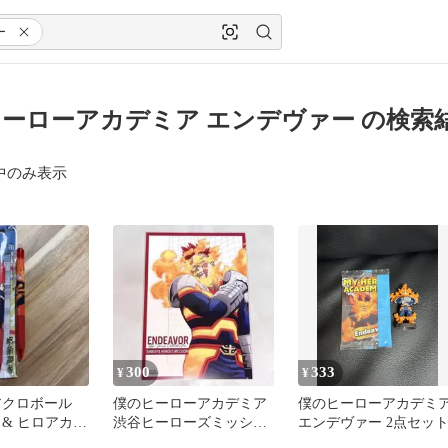
ー
ーローアカデミア エンデヴァー の検索
中のみ表示
300
333
¥
¥
アクロボール
僕のヒーローアカデミア
僕のヒーローアカデミ
 & ヒロアカ
渋谷ヒーローズミッショ
エンデヴァー 2点セッ
ー フリクショ
ン ポストカード エンデ