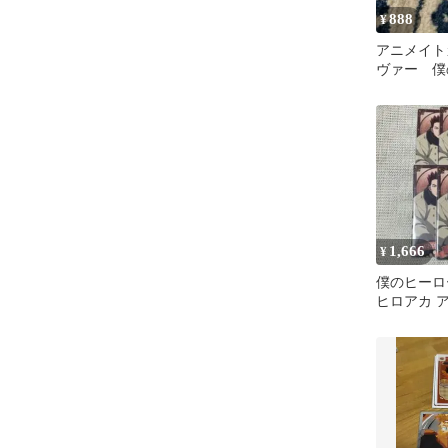
888
¥
アニメイト
ヴァー 僕
カデミア
1,666
¥
僕のヒーロ
ヒロアカ 
レクション
ー 6枚