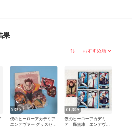
結果
並び替え
350
1,399
¥
¥
ア
僕のヒーローアカデミア
僕のヒーローアカデミ
ト
エンデヴァー グッズセッ
ア 轟焦凍 エンデヴァ
ト まとめ売り
ー アートカードコレク