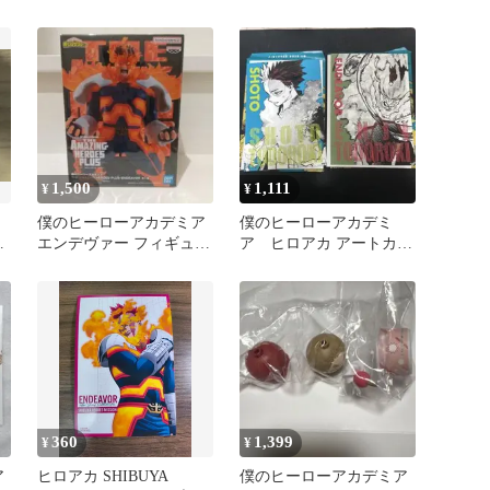
ッジ エンデヴァー
1,500
1,111
¥
¥
僕のヒーローアカデミア
僕のヒーローアカデミ
プ
エンデヴァー フィギュア
ア ヒロアカ アートカー
アメイジングヒーローズ
ドコレクション 轟焦凍
エンデヴァー
360
1,399
¥
¥
ア
ヒロアカ SHIBUYA
僕のヒーローアカデミア