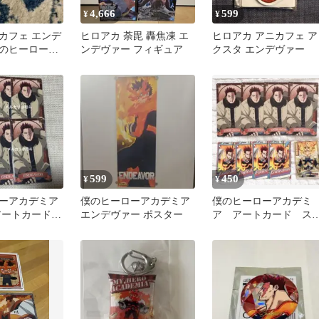
4,666
599
¥
¥
カフェ エンデ
ヒロアカ 荼毘 轟焦凍 エ
ヒロアカ アニカフェ ア
のヒーローア
ンデヴァー フィギュア
クスタ エンデヴァー
599
450
¥
¥
ーアカデミア
僕のヒーローアカデミア
僕のヒーローアカデミ
アートカードコ
エンデヴァー ポスター
ア アートカード ス
2 エンデヴァ
マイ ステータスカー
ド エンデヴァー