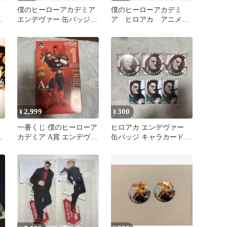
僕のヒーローアカデミア
僕のヒーローアカデミ
ェ
エンデヴァー 缶バッジ
ア ヒロアカ アニメイ
ァ
21個セット ダイソー 百
トカフェ ホークス エ
均
ンデヴァー
2,999
300
¥
¥
ル
一番くじ 僕のヒーローア
ヒロアカ エンデヴァー
ロ
カデミア A賞 エンデヴァ
缶バッジ キャラカード
カ
ー フィギュア
新十傑