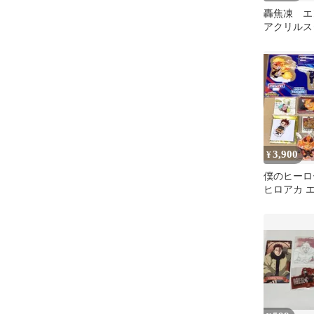
轟焦凍 
アクリルス
ープラザ限
3,900
¥
僕のヒーロ
ヒロアカ 
まとめ売り 