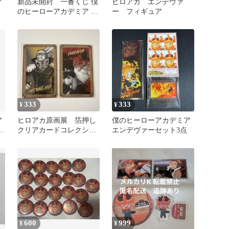
ア
新品未開封 一番くじ 僕
ヒロアカ エンデヴァ
のヒーローアカデミア D
ー フィギュア
賞 エンデヴァー フィギ
ュア
333
333
¥
¥
ア
ヒロアカ原画展 箔押し
僕のヒーローアカデミア
ー
クリアカードコレクショ
エンデヴァーセット3点
ン プレゼントマイクエ
ンデヴァー
600
999
¥
¥