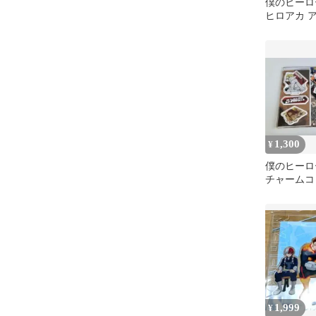
僕のヒーロ
ヒロアカ 
クスタ カ
ァー
1,300
¥
僕のヒーロ
チャームコ
ークス エ
1,999
¥