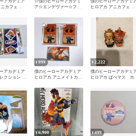
ーアカデミア
☆僕のヒーローアカデミ
僕のヒーローアカデミ
アニカフェ ア
ア☆エンデヴァー☆フィ
ヒロアカ アニカフェ ア
ード エンデヴ
ギュア☆
クスタ エンデヴァー②
999
2,222
¥
¥
ーアカデミア
僕のヒーローアカデミア
僕のヒーローアカデミ
レクション ホ
ヒロアカ アニメイトカフ
ヒロアカ ぱぺマス ホ
ンデヴァー
ェ アクリルカード エン
クス エンデヴァー
デヴァー
6,900
499
¥
¥