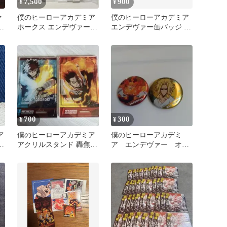
7,500
900
¥
¥
ァ
僕のヒーローアカデミア
僕のヒーローアカデミア
ル
ホークス エンデヴァー
エンデヴァー缶バッジ 2
ヒロヴィラフェス アクス
個セット
タ
700
300
¥
¥
ア
僕のヒーローアカデミア
僕のヒーローアカデミ
ァ
アクリルスタンド 轟焦凍
ア エンデヴァー オー
）
エンデヴァー
ルマイト 缶バッジセッ
ト