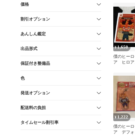
ン
価格
割引オプション
あんしん鑑定
1,650
¥
出品形式
僕のヒーロ
ア ヒロア
保証付き整備品
トカフェ 
ー アクス
色
発送オプション
配送料の負担
1,222
¥
タイムセール割引率
僕のヒーロ
ア デフォ