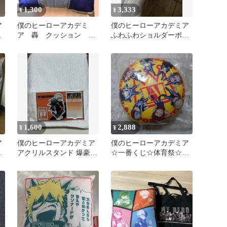
1,300
3,333
¥
¥
ア
僕のヒーローアカデミ
僕のヒーローアカデミア
緑
ア 轟 クッション し
ふわふわショルダーポシ
まむら
ェット 緑谷出久
1,600
2,888
¥
¥
ア
僕のヒーローアカデミア
僕のヒーローアカデミア
シ
アクリルスタンド 爆豪勝
☆一番くじ☆体育祭☆ク
己
ッション☆緑谷 爆豪 轟