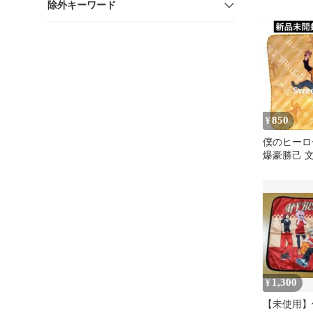
除外キーワード
B柄
850
¥
僕のヒーロ
爆豪勝己 
ル
1,300
¥
【未使用】