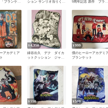
 「ブランケッ
ション サンリオ当りくじ
9周年記念 原作 ブラ
ポチャッコ あひるのペッ
ケット
クル
4,350
999
¥
¥
ーアカデミア
緑谷出久 デク ダイカ
僕のヒーローアカデミ
ト
ットクッション ジャン
ブランケット
プフェスタ 僕のヒーロ
ーアカデミア
550
500
¥
¥