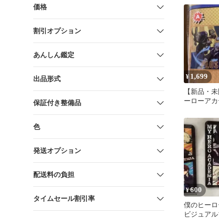
価格
割引オプション
あんしん鑑定
1,699
¥
出品形式
【新品・未
ーローアカ
保証付き整備品
スブランケ
色
発送オプション
配送料の負担
600
¥
タイムセール割引率
僕のヒーロ
ビジュアル