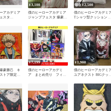
3,100
2,500
¥
現在 ¥
ーアカデミア
僕のヒーローアカデミア
僕のヒーローアカデミ
ェスタ
ジャンプフェスタ 爆豪勝
Tシャツ型クッション 
. 書き下ろしブラ
己 轟焦凍 クッション
谷出久
7,199
1,900
¥
¥
爆豪勝己 キ
僕のヒーローアカデミ
僕のヒーローアカデミ
プストア限定
ア まとめ売り フィギ
ユアネクスト BIGクッ
ト
ュア ブランケット等
ョン ジュリオ アンナ
ヒロアカ