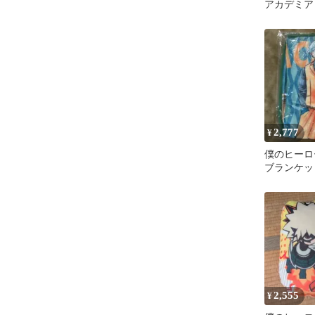
アカデミア
ト」
2,777
¥
僕のヒーロ
ブランケッ
2,555
¥