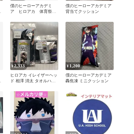
僕のヒーローアカデミ
僕のヒーローアカデミア
ー
ア ヒロアカ 体育祭
背当てクッション
ン
ブランケット 爆豪勝己
2,333
1,200
¥
¥
ヒロアカ イレイザーヘッ
僕のヒーローアカデミア
掛
ド 相澤 消太 タオルハン
轟焦凍 ミニクッション
カチ スポーツタオル