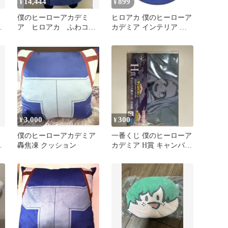
14,444
899
¥
¥
僕のヒーローアカデミ
ヒロアカ 僕のヒーローア
り
ア ヒロアカ ふわコロ
カデミア インテリア マ
谷
りん BIG 荼毘
ット 雄英高校 ロゴ デク
爆豪
3,000
300
¥
¥
僕のヒーローアカデミア
一番くじ 僕のヒーローア
シ
轟焦凍 クッション
カデミア H賞 キャンバス
風ボード