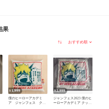
結果
並び替え
1,999
2,999
¥
¥
僕のヒーローアカデミ
ジャンフェス2023 僕のヒ
ア ジャンフェス クッ
ーローアカデミア クッシ
ション 爆豪
ョン 緑谷 爆豪