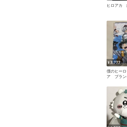
ヒロアカ 
3,777
¥
僕のヒーロ
ア ブラン
ンプフェス