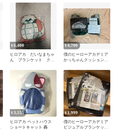
6,400
4,700
¥
¥
ヒロアカ だいなまちゃ
僕のヒーローアカデミア
ん ブランケット クッ
かっちゃんクッション＆
ション ぬいぐるみ 原
ハンドタオル
画展
3,555
1,999
¥
¥
ヒロアカ ペットハウス
僕のヒーローアカデミア
谷
ショートキャット 轟
ビジュアルブランケッ