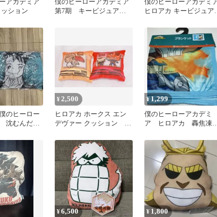
ーアカデミア
僕のヒーローアカデミア
僕のヒーローアカデミ
クッション
第7期 キービジュア
ヒロアカ キービジュア
ル ポーチでらっくす
ポーチでらっくす 第4
2,500
1,299
¥
¥
僕のヒーロー
ヒロアカ ホークス エン
僕のヒーローアカデミ
 沈むんだけ
デヴァー クッション サ
ア ヒロアカ 轟焦
い？クッショ
ンリオ
ブランケット 膝掛
爆豪
ひざ掛け
6,500
1,800
¥
¥