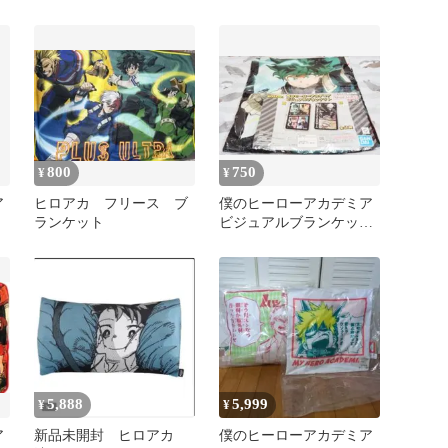
ト B
800
750
¥
¥
ア
ヒロアカ フリース ブ
僕のヒーローアカデミア
ランケット
ビジュアルブランケット
A
5,888
5,999
¥
¥
ア
新品未開封 ヒロアカ
僕のヒーローアカデミア