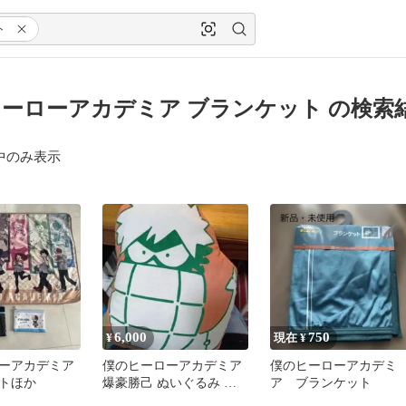
ト
ーローアカデミア ブランケット の検索
中のみ表示
6,000
750
¥
現在 ¥
ーアカデミア
僕のヒーローアカデミア
僕のヒーローアカデミ
トほか
爆豪勝己 ぬいぐるみ ク
ア ブランケット
ッション、ブランケット