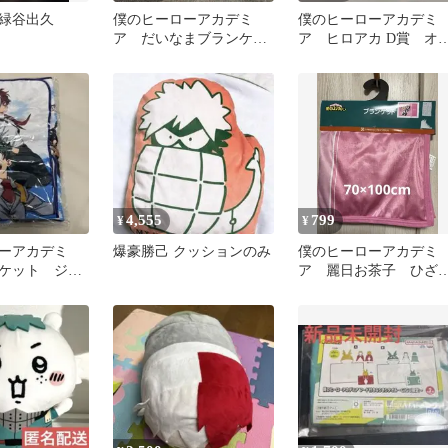
緑谷出久
僕のヒーローアカデミ
僕のヒーローアカデミ
ア だいなまブランケッ
ア ヒロアカ D賞 オ
トinクッション 原画
ルマイト クッショ
展 爆豪勝己
一番くじ
4,555
799
¥
¥
ーアカデミ
爆豪勝己 クッションのみ
僕のヒーローアカデミ
ケット ジャ
ア 麗日お茶子 ひざ
タ
け ブランケット
70x100cm