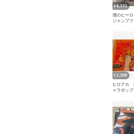
4,333
¥
僕のヒーロ
ジャンプフ
2022ver
ンケット
2,200
¥
ヒロアカ 
ャラポッ
ブランケッ