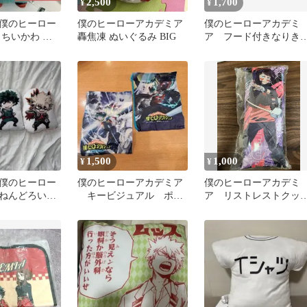
2,500
1,700
¥
¥
僕のヒーロー
僕のヒーローアカデミア
僕のヒーローアカデミ
 ちいかわ め
轟焦凍 ぬいぐるみ BIG
ア フード付きなりき
っどぬいぐる
タオル GiGO限定 緑
久
出久
1,500
1,000
¥
¥
僕のヒーロー
僕のヒーローアカデミア
僕のヒーローアカデミ
ねんどろいど
キービジュアル ポー
ア リストレストクッ
ション緑谷出
チでらっくす 2点セッ
ョン(耳郎響香)
3点
ト