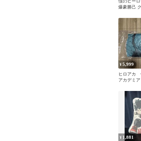
僕のヒーロ
爆豪勝己 
5,999
¥
ヒロアカ 
アカデミア
どすごくな
ン 緑谷 
1,881
¥