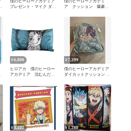
ア
僕のヒーローアカデミア
僕のヒーローアカデミ
ル
プレゼント・マイク ダイ
ア クッション 爆豪勝
期
カットクッション 新十傑
己 轟焦凍 ヒロアカ
6,000
7,299
¥
¥
ヒロアカ 僕のヒーロー
僕のヒーローアカデミア
凍
アカデミア 沈むんだけ
ダイカットクッション 轟
け
どすごくない？クッショ
焦凍 内外未分化ろきくん
ン 緑谷 爆豪
3,222
1,280
¥
¥