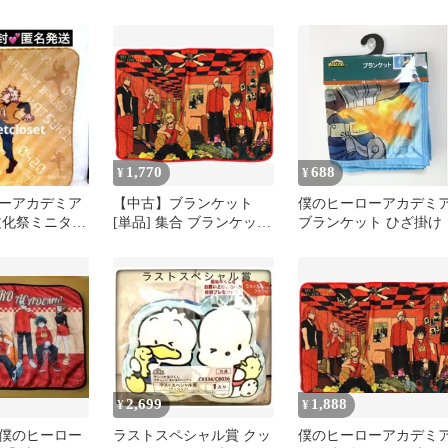
ットinクッション 爆豪勝
出久
己
1,770
688
¥
¥
ーアカデミア
【中古】ブランケット
僕のヒーローアカデミ
文化祭ミニタオ
[単品] 集合 ブランケット
ブランケット ひざ掛け
「僕のヒーローアカデミ
ア 原作バラエティバッグ
2021」 ジャンプショップ
限定
2,699
1,888
¥
¥
僕のヒーロー
ラストスペシャル賞 クッ
僕のヒーローアカデミ