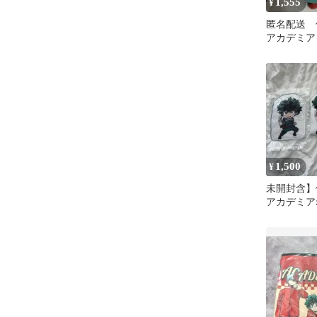
1,555
¥
匿名配送 
アカデミア
ちゃもふぐ
み 緑谷出
1,500
¥
未開封含】
アカデミア
ぷらすクッ
久爆豪勝己