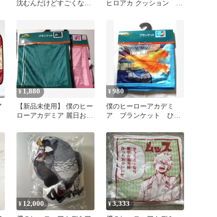
ン
沈むんだけどすごくな
ヒロアカ クッション
い？クッション 僕のヒ
vol.1& vol.2
ーローアカデミア
1,880
980
¥
¥
ア
【新品未使用】 僕のヒー
僕のヒーローアカデミ
ローアカデミア 麗日お茶
ア ブランケット ひざ
子 緑谷出久 ブランケッ
掛け
ト
12,000
3,333
¥
¥