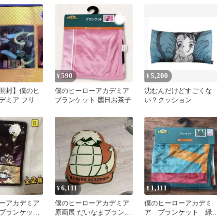
590
5,200
¥
¥
開封】僕のヒ
僕のヒーローアカデミア
沈むんだけどすごくな
デミア フリー
ブランケット 麗日お茶子
い？クッション
ットA
6,111
1,111
¥
¥
ーアカデミア
僕のヒーローアカデミア
僕のヒーローアカデミ
ブランケット
原画展 だいなまブランケ
ア ブランケット 緑