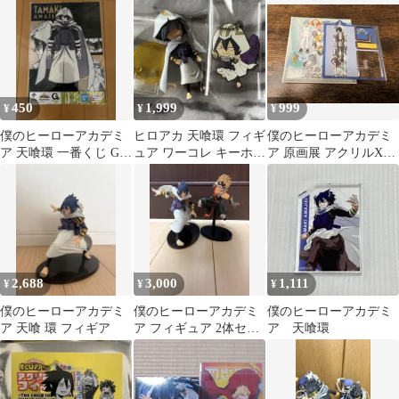
あり
通形 天喰
ド まとめ売り
450
1,999
999
¥
¥
¥
僕のヒーローアカデミ
ヒロアカ 天喰環 フィギ
僕のヒーローアカデミ
ア 天喰環 一番くじ G賞
ュア ワーコレ キーホル
ア 原画展 アクリルXフ
クリアポスター
ダー
ィギュアコレクション
天喰環
2,688
3,000
1,111
¥
¥
¥
僕のヒーローアカデミ
僕のヒーローアカデミ
僕のヒーローアカデミ
ア 天喰 環 フィギア
ア フィギュア 2体セッ
ア 天喰環
ト