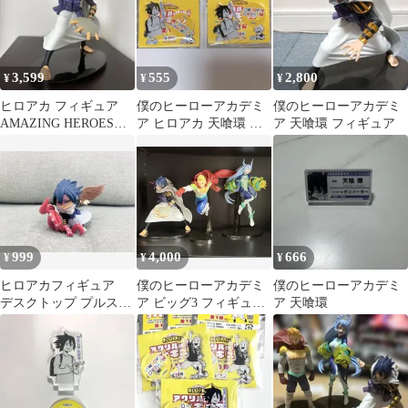
3,599
555
2,800
¥
¥
¥
ヒロアカ フィギュア
僕のヒーローアカデミ
僕のヒーローアカデミ
AMAZING HEROES
ア ヒロアカ 天喰環 ア
ア 天喰環 フィギュア
PLUS vol.8 天喰環
クリルminiフィギュア
原作 原画
999
4,000
666
¥
¥
¥
ヒロアカフィギュア
僕のヒーローアカデミ
僕のヒーローアカデミ
デスクトップ プルスウ
ア ビッグ3 フィギュア
ア 天喰環
ルトラバトル 天喰環
3体セット