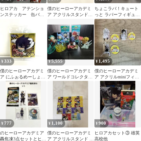
ヒロアカ アテンショ
僕のヒーローアカデミ
ちょこラバ！キュート
ンステッカー 缶バッ
ア アクリルスタンドセ
っと ラバーフィギュア
ジ アクリルミニフィ
ット
僕のヒーローアカデミ
ギュア
ア 天喰環
333
5,555
1,495
¥
¥
¥
僕のヒーローアカデミ
僕のヒーローアカデミ
僕のヒーローアカデミ
ア にふぉるめーしょ
ア ワールドコレクタブ
ア アクリルminiフィギ
ん 天喰環 ステッカー
ルフィギュア vol.7
ュア 幼少期 アクスタ
MHA1-13
麗日お茶子
777
1,100
900
¥
¥
¥
のヒーローアカデミア
僕のヒーローアカデミ
ヒロアカセット③ 雄英
轟焦凍3点セットとヒー
ア アクリルスタンド 10
高校他