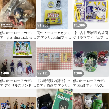
2,222
1,200
1,380
¥
¥
¥
僕のヒーローアカデミ
僕のヒーローアカデミ
【中古】天喰環 名場面
ア plus ultra battle 天喰
ア アクリルminiフィギ
ジオラマフィギュア 誕
環
ュア
生日 2022 僕のヒーロー
アカデミア
400
2,111
300
¥
¥
¥
僕のヒーローアカデミ
【24時間以内発送】ヒ
僕のヒーローアカデミ
ア アクリルスタンド 4
ロアカ原画展 アクリル
ア Pita!! アクリルスタ
種セット
Xフィギュアコレクシ
ンド 3体セット
ョン