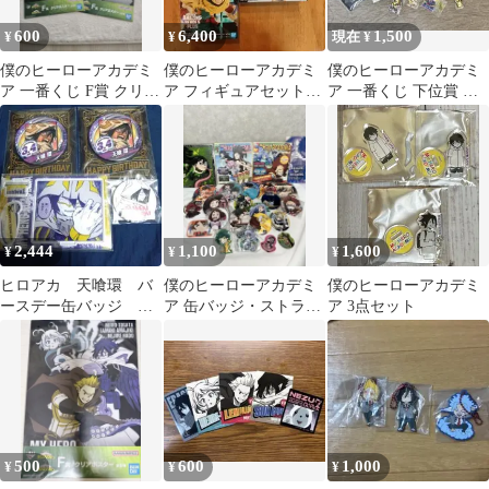
600
6,400
1,500
¥
¥
現在 ¥
僕のヒーローアカデミ
僕のヒーローアカデミ
僕のヒーローアカデミ
ア 一番くじ F賞 クリア
ア フィギュアセット
ア 一番くじ 下位賞 ま
ポスター 2枚セット
THE AMAZING
とめ売り ヒロアカ キー
HEROES
ホルダー
2,444
1,100
1,600
¥
¥
¥
ヒロアカ 天喰環 バ
僕のヒーローアカデミ
僕のヒーローアカデミ
ースデー缶バッジ 原
ア 缶バッジ・ストラッ
ア 3点セット
作 名場面ジオラマ
プ 色紙セット
限定品 セット
500
600
1,000
¥
¥
¥