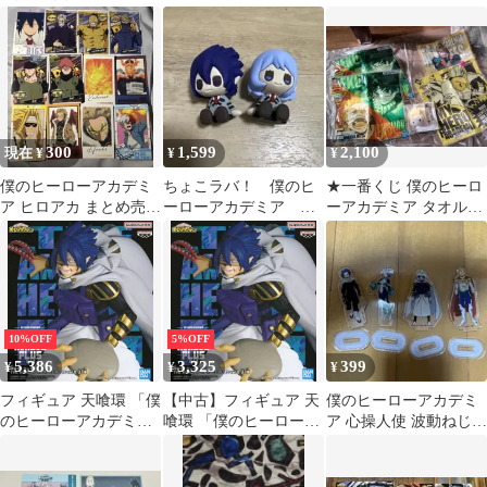
ローズチップ天喰 環
点セット
300
1,599
2,100
現在 ¥
¥
¥
僕のヒーローアカデミ
ちょこラバ！ 僕のヒ
★一番くじ 僕のヒーロ
ア ヒロアカ まとめ売り
ーローアカデミア 天
ーアカデミア タオル4
轟焦凍 天喰環 ホークス
喰環 波動ねじれ
枚セット★
10%OFF
5%OFF
5,386
3,325
399
¥
¥
¥
フィギュア 天喰環 「僕
【中古】フィギュア 天
僕のヒーローアカデミ
のヒーローアカデミ
喰環 「僕のヒーローア
ア 心操人使 波動ねじれ
ア」 THE AMAZING
カデミア」 THE
天喰環 通形ミリオ アク
HEROES-PLUS-
AMAZING HEROES-
スタ
vol.8【14日以内発送】
PLUS-vol.8