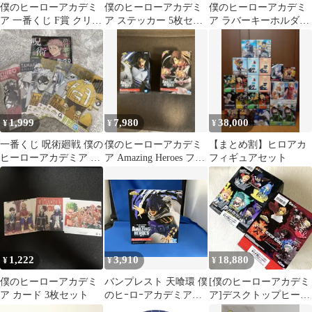
僕のヒーローアカデミ
僕のヒーローアカデミ
僕のヒーローアカデミ
ア 一番くじ F賞 クリア
ア ステッカー 5枚セッ
ア ラバーキーホルダー
ポスター
ト
3種セット
1,999
7,980
38,000
¥
¥
¥
一番くじ 呪術廻戦 僕の
僕のヒーローアカデミ
【まとめ割】ヒロアカ
ヒーローアカデミア ク
ア Amazing Heroes フィ
フィギュアセット
リアポスター6枚セット
ギュアセット
1,222
3,910
18,880
¥
¥
¥
僕のヒーローアカデミ
バンプレスト 天喰環 僕
[僕のヒーローアカデミ
ア カード 3枚セット
のヒｰロｰアカデミア
ア]デスクトップヒーロ
THE AMAZING
ーズ