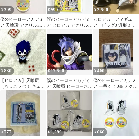
399
990
2,500
¥
¥
¥
僕のヒーローアカデミ
僕のヒーローアカデミ
ヒロアカ フィギュ
ア 天喰環 アクリルmini
ア ヒロアカ アクリル
ア ビッグ3 透形ミリ
フィギュア
miniフィギュア 通形ミ
オ 天喰環 波動ねじ
リオ 天喰環
れ プライズ
880
17,500
400
¥
¥
¥
【ヒロアカ】天喰環
僕のヒーローアカデミ
僕のヒーローアカデミ
（ちょこラバ！ キュー
ア 天喰環 ヒーロースー
ア 一番くじ J賞 アクリ
トっと）
ツVer. 1/8 完成品フィギ
ルスタンド 天喰環
ュア
777
1,299
666
¥
¥
¥