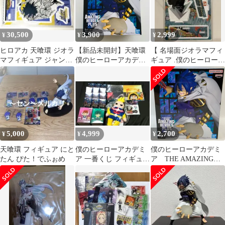
30,500
3,900
2,999
¥
¥
¥
ヒロアカ 天喰環 ジオラ
【新品未開封】天喰環
【 名場面ジオラマフィ
マフィギュア ジャンプ
僕のヒーローアカデミ
ギュア .僕のヒーローア
ショップ 2023
ア THE AMAZING
カデミア / 相澤消太 】
HEROES PLUS vol.8 フ
ィギュア My Hero
Academia Tamaki
Amajiki Figure
5,000
4,999
2,700
¥
¥
¥
天喰環 フィギュア にと
僕のヒーローアカデミ
僕のヒーローアカデミ
たん ぴた！でふぉめ
ア 一番くじ フィギュア
ア THE AMAZING
ぬいぐるみ etc. 20点セ
HEROES PLUS
ット
vol.8 天喰環 プライ
ズ フィギュア バン
ダイ バンプレスト
（ME28-4478）