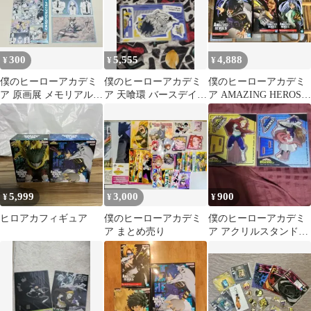
300
5,555
4,888
¥
¥
¥
僕のヒーローアカデミ
僕のヒーローアカデミ
僕のヒーローアカデミ
ア 原画展 メモリアルコ
ア 天喰環 バースデイ名
ア AMAZING HEROS 3
レクション
場面ジオラマフィギュ
体セット
ア
5,999
3,000
900
¥
¥
¥
ヒロアカフィギュア
僕のヒーローアカデミ
僕のヒーローアカデミ
ア まとめ売り
ア アクリルスタンドセ
ット