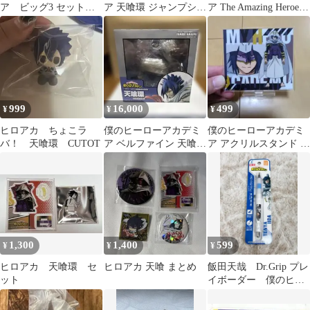
ア ビッグ3 セット
ア 天喰環 ジャンプショ
ア The Amazing Heroes
天喰 ねじれ ルミリ
ップ ピンズ
vol.11
オン
999
16,000
499
¥
¥
¥
ヒロアカ ちょこラ
僕のヒーローアカデミ
僕のヒーローアカデミ
バ！ 天喰環 CUTOT
ア ベルファイン 天喰環
ア アクリルスタンド サ
1/8スケールフィギュア
ンイーター 天喰環
1,300
1,400
599
¥
¥
¥
ヒロアカ 天喰環 セ
ヒロアカ 天喰 まとめ
飯田天哉 Dr.Grip プレ
ット
イボーダー 僕のヒー
ローアカデミア