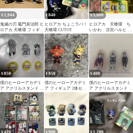
1,944
840
5,000
¥
¥
¥
鬼滅の刃 竈門炭治郎 ヒ
ヒロアカ ちょこラバ！
ヒロアカ 天喰環 ち
ロアカ 天喰環 フィギュ
天喰環 CUTOT
いかわ 涼宮ハルヒ 朝
ア CD 刀 8点
比奈 星のカービィ
850
850
400
¥
¥
¥
僕のヒーローアカデミ
僕のヒーローアカデミ
僕のヒーローアカデミ
ア アクリルスタンド 3
ア フィギュア 2体セッ
ア アクリルスタンド 3
種セット
ト
種セット
420
900
1,200
¥
¥
¥