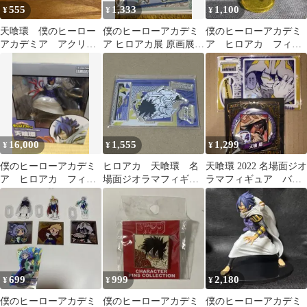
555
1,333
1,100
¥
¥
¥
天喰環 僕のヒーロー
僕のヒーローアカデミ
僕のヒーローアカデミ
アカデミア アクリル
ア ヒロアカ展 原画展
ア ヒロアカ フィギ
miniフィギュア
アクリルXフィギュア
ュア ワーコレ 天
天喰環
喰 環
16,000
1,555
1,299
¥
¥
¥
僕のヒーローアカデミ
ヒロアカ 天喰環 名
天喰環 2022 名場面ジオ
ア ヒロアカ フィギ
場面ジオラマフィギュ
ラマフィギュア バー
ュア 天喰環 ヒーロ
ア
スデー缶バッジ ヒロ
ースーツver.
アカ
699
999
2,180
¥
¥
¥
僕のヒーローアカデミ
僕のヒーローアカデミ
僕のヒーローアカデミ