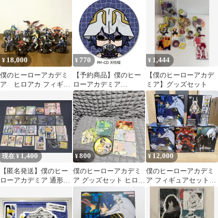
HEROES vol.11 僕のヒｰ
ロｰアカデミア
18,000
770
1,444
¥
¥
¥
僕のヒーローアカデミ
【予約商品】僕のヒー
【僕のヒーローアカデ
ア ヒロアカ フィギュ
ローアカデミア
ミア】グッズセット
アまとめ売り 19体セ
POTEmocho 第5弾 レザ
ット
ーバッジ PM-CD 天喰
環【箱あり】【正規
品】シンクイノベーシ
ョン
1,400
800
12,000
現在 ¥
¥
¥
【匿名発送】僕のヒー
僕のヒーローアカデミ
僕のヒーローアカデミ
ローアカデミア 通形ミ
ア グッズセット ヒロア
ア フィギュアセット
リオ天喰環波動ねじれ
カ
一番くじ ラウトワ
エリまとめ売り
ン ミルコ