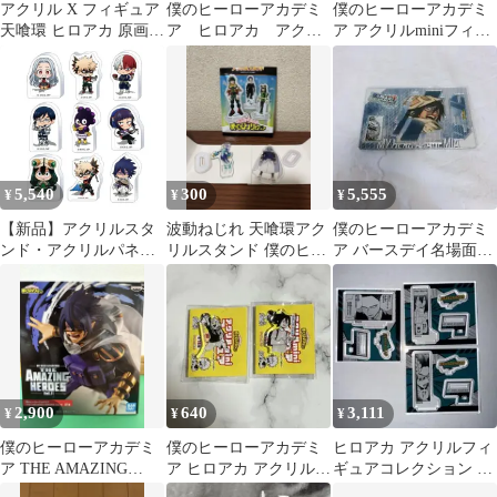
アクリル X フィギュア
僕のヒーローアカデミ
僕のヒーローアカデミ
天喰環 ヒロアカ 原画展
ア ヒロアカ アクリ
ア アクリルminiフィギ
僕のヒーローアカデミ
ルminiフィギュア 通
ュア 天喰環 通形ミリオ
ア
形 天喰
セット
5,540
300
5,555
¥
¥
¥
【新品】アクリルスタ
波動ねじれ 天喰環アク
僕のヒーローアカデミ
ンド・アクリルパネル
リルスタンド 僕のヒー
ア バースデイ名場面ジ
【BOX】僕のヒーロー
ローアカデミア
オラマフィギュア 2024
アカデミア ころっと
天喰環
(アクリルフィギュアコ
レクション) 中部 47都
道府県
2,900
640
3,111
¥
¥
¥
僕のヒーローアカデミ
僕のヒーローアカデミ
ヒロアカ アクリルフィ
ア THE AMAZING
ア ヒロアカ アクリル
ギュアコレクション 相
HEROES 天喰環 箱に傷
miniフィギュア 幼少期
澤消太 イレイザーヘッ