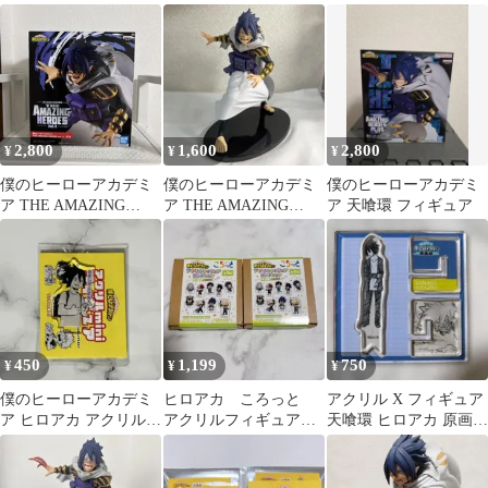
と 天喰環 サンイー
ア
ター
2,800
1,600
2,800
¥
¥
¥
僕のヒーローアカデミ
僕のヒーローアカデミ
僕のヒーローアカデミ
ア THE AMAZING
ア THE AMAZING
ア 天喰環 フィギュア
HEROES 天喰環
HEROES PLUS 天喰環
450
1,199
750
¥
¥
¥
僕のヒーローアカデミ
ヒロアカ ころっと
アクリル X フィギュア
ア ヒロアカ アクリル
アクリルフィギュアコ
天喰環 ヒロアカ 原画展
miniフィギュア 天喰環
レクション 中部 47
僕のヒーローアカデミ
都道府県 2個
ア