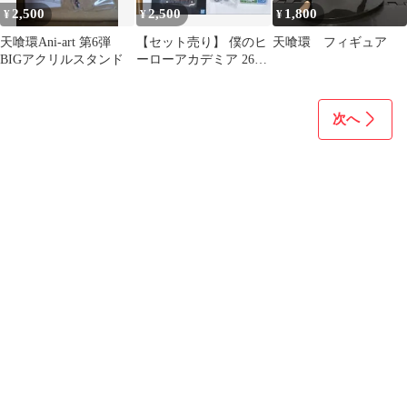
2,500
2,500
1,800
¥
¥
¥
天喰環Ani-art 第6弾
【セット売り】 僕のヒ
天喰環 フィギュア
BIGアクリルスタンド
ーローアカデミア 26点
セット
次へ