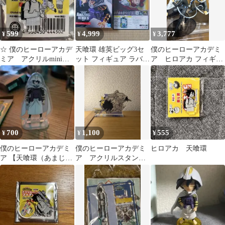
599
4,999
3,777
¥
¥
¥
☆ 僕のヒーローアカデ
天喰環 雄英ビッグ3セ
僕のヒーローアカデミ
ミア アクリルminiフ
ット フィギュア ラバス
ア ヒロアカ フィギュ
ィギュア 天喰環
ト クリアファイル ヒロ
ア まとめ売り
アカ
700
1,100
555
¥
¥
¥
僕のヒーローアカデミ
僕のヒーローアカデミ
ヒロアカ 天喰環
ア 【天喰環（あまじき
ア アクリルスタン
たまき】
ド 天喰環