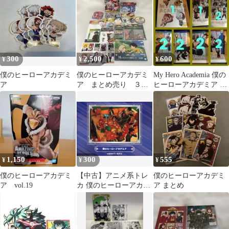
ユニオンアリーナ 僕の
【AP】EX06BT/MHA-
ヒーローアカデミア ヒ
2-AP04 ITKTMR33V132
ロアカ
300
2,500
600
¥
¥
¥
僕のヒーローアカデミ
僕のヒーローアカデミ
My Hero Academia 僕の
ア
ア まとめ売り ３０
ヒーローアカデミア 7
個
種 12枚
1,150
300
555
¥
¥
¥
僕のヒーローアカデミ
【中古】アニメ系トレ
僕のヒーローアカデミ
ア vol.19
カ 僕のヒーローアカデ
ア まとめ
ミア