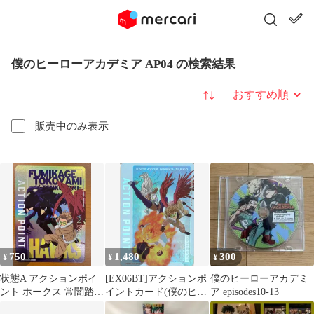
僕のヒーローアカデミア AP04 の検索結果
並び替え
販売中のみ表示
750
1,480
300
¥
¥
¥
状態A アクションポイ
[EX06BT]アクションポ
僕のヒーローアカデミ
ント ホークス 常闇踏陰
イントカード(僕のヒー
ア episodes10-13
UA10BT/MHA-1-AP04
ローアカデミア)