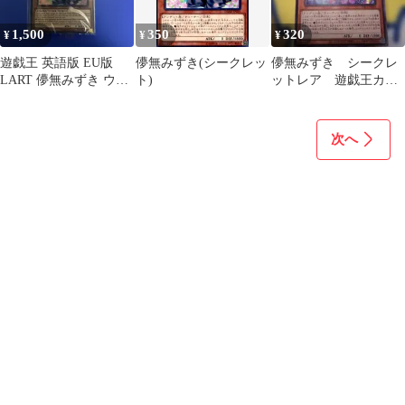
1,500
350
320
¥
¥
¥
遊戯王 英語版 EU版
儚無みずき(シークレッ
儚無みずき シークレ
LART 儚無みずき ウル
ト)
ットレア 遊戯王カー
トラレア 未開封
ド
次へ