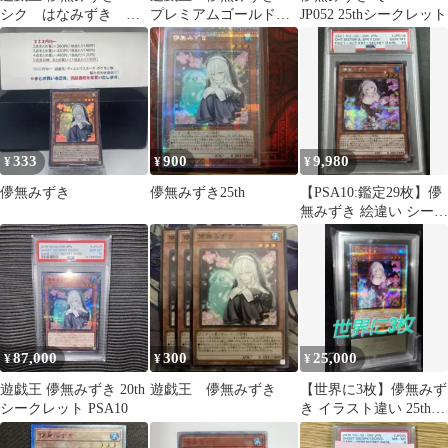
シク はなみずき
プレミアムゴールドレ
JP052 25thシークレット
20thシークレットレア
ア プレゴル 英語
版 1st
333
900
9,980
¥
¥
¥
儚無みずき
儚無みずき25th
【PSA10:鑑定29枚】儚
無みずき 絵違い シーク
レット 遊戯王
87,000
300
25,000
¥
¥
¥
遊戯王 儚無みずき 20th
遊戯王 儚無みずき
【世界に3枚】儚無みず
シークレット PSA10
き イラスト違い 25th
ARS10 《値下げ交渉
可》