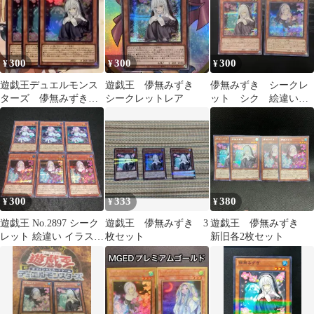
みずき 浮幽さくら 各40
枚 計200枚
300
300
300
¥
¥
¥
遊戯王デュエルモンス
遊戯王 儚無みずき
儚無みずき シークレ
ターズ 儚無みずき
シークレットレア
ット シク 絵違い
スーパーレア3枚
イラスト違い
300
333
380
¥
¥
¥
遊戯王 No.2897 シーク
遊戯王 儚無みずき 3
遊戯王 儚無みずき
レット 絵違い イラスト
枚セット
新旧各2枚セット
違い 儚無みずき 浮幽さ
くら 各3枚 計6枚