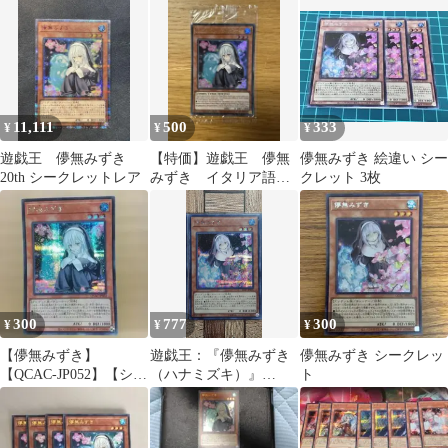
らし 8枚
11,111
500
333
¥
¥
¥
遊戯王 儚無みずき
【特価】遊戯王 儚無
儚無みずき 絵違い シー
20th シークレットレア
みずき イタリア語
クレット 3枚
版 未開封 ロストア
ート
300
777
300
¥
¥
¥
【儚無みずき】
遊戯王：『儚無みずき
儚無みずき シークレッ
【QCAC-JP052】【シク
（ハナミズキ）』
ト
1枚】
(RC03−018)シク×1③ 絵
違い