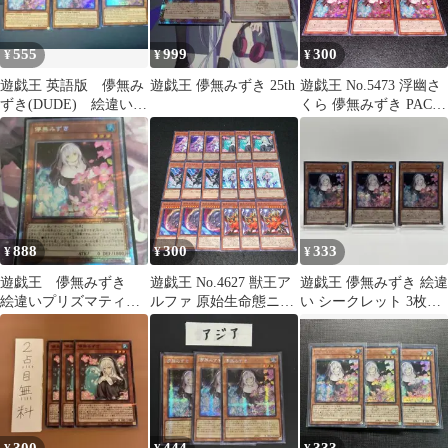
555
999
300
¥
¥
¥
遊戯王 英語版 儚無み
遊戯王 儚無みずき 25th
遊戯王 No.5473 浮幽さ
ずき(DUDE) 絵違い
くら 儚無みずき PACI
ウルトラレア 3枚セッ
シークレット 絵違い 6
ト
枚
888
300
333
¥
¥
¥
遊戯王 儚無みずき
遊戯王 No.4627 獣王ア
遊戯王 儚無みずき 絵違
絵違いプリズマティッ
ルファ 原始生命態ニビ
い シークレット 3枚セ
クシークレットレア1枚
ル エフェクトヴェーラ
ット
ー D.D.クロウ 儚無みず
き 浮幽さくら 各3枚 計
18枚