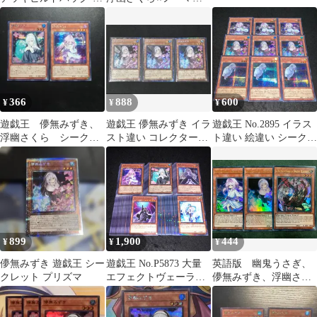
ヴァリアント・スマッ
枚セット⭐️美品
シャーズ - / DBVS-
JP043 / ID:60643553
366
888
600
¥
¥
¥
遊戯王 儚無みずき、
遊戯王 儚無みずき イラ
遊戯王 No.2895 イラス
浮幽さくら シークレ
スト違い コレクターズ
ト違い 絵違い シークレ
ット 2枚セット
レア3枚セット
ット 朔夜しぐれ 儚無み
ずき 浮幽さくら 各3枚
計9枚
899
1,900
444
¥
¥
¥
儚無みずき 遊戯王 シー
遊戯王 No.P5873 大量
英語版 幽鬼うさぎ、
クレット プリズマ
エフェクトヴェーラー
儚無みずき、浮幽さく
ディメンションアトラ
ら 絵違いウルトラレ
クター 屋敷わらし 儚無
ア