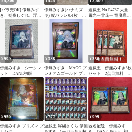
4,300
444
2,400
¥
¥
¥
[バラ売OK] 儚無みず
儚無みずき(ハナミズ
遊戯王 No.P4737 大量
き、朔夜しぐれ、浮幽
キ) 縦パラレル1枚 ス
電光ー雪花ー 竜魔導の
さくら プリシク 絵違い
ーパー1枚
守護者 マスマティシャ
ン 儚無みずき 森と目覚
の春化精 各約50枚 計約
250枚
999
388
350
¥
¥
¥
儚無みずき シークレ
儚無みずき MAGO プ
遊戯王 儚無みずき3枚
ット DANE初版
レミアムゴールド プレ
セット 2点目無料
ゴル 英語 遊戯王
5244
950
777
999
¥
¥
¥
儚無みずき プリズマ プ
遊戯王 浮幽さくら 儚無
匿名配送 儚無みず
リシク
みずき ノーパラ各30枚
き DANE-JP025 初版