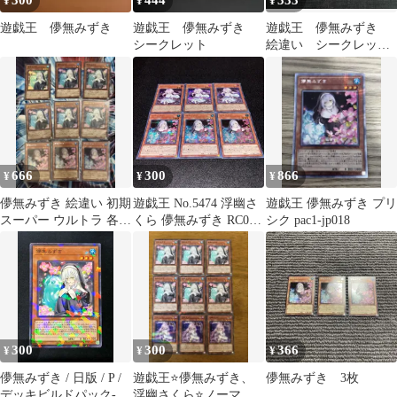
300
444
333
¥
¥
¥
遊戯王 儚無みずき
遊戯王 儚無みずき
遊戯王 儚無みずき
シークレット
絵違い シークレッ
ト 3枚 はなみずき
666
300
866
¥
¥
¥
儚無みずき 絵違い 初期
遊戯王 No.5474 浮幽さ
遊戯王 儚無みずき プリ
スーパー ウルトラ 各3
くら 儚無みずき RC03
シク pac1-jp018
枚
シークレット 絵違い 6
枚
300
300
366
¥
¥
¥
儚無みずき / 日版 / P /
遊戯王⭐️儚無みずき、
儚無みずき 3枚
デッキビルドパック-
浮幽さくら⭐️ノーマル9