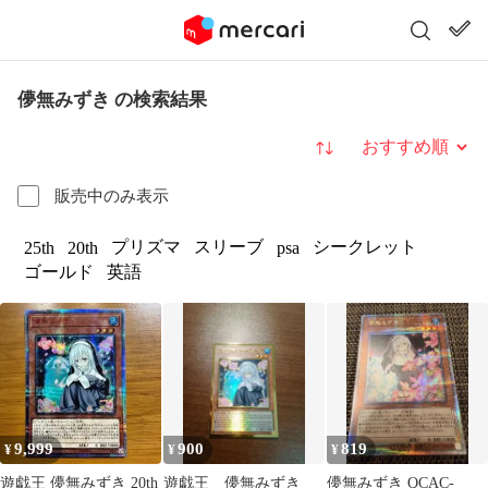
儚無みずき の検索結果
並び替え
販売中のみ表示
プリズマ
スリーブ
シークレット
25th
20th
psa
ゴールド
英語
9,999
900
819
¥
¥
¥
遊戯王 儚無みずき 20th
遊戯王 儚無みずき
儚無みずき QCAC-