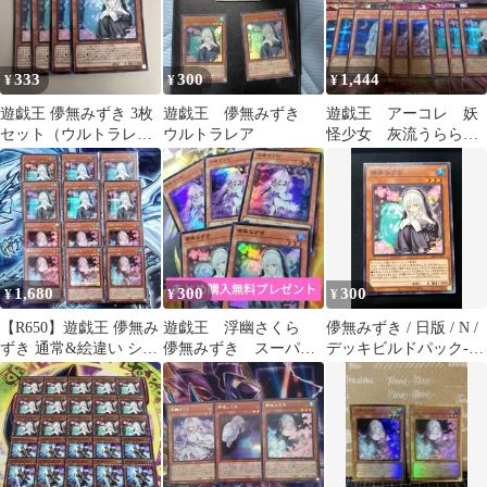
333
300
1,444
¥
¥
¥
遊戯王 儚無みずき 3枚
遊戯王 儚無みずき
遊戯王 アーコレ 妖
セット（ウルトラレ
ウルトラレア
怪少女 灰流うらら
ア）
シク まとめ セット
1,680
300
300
¥
¥
¥
【R650】遊戯王 儚無み
遊戯王 浮幽さくら
儚無みずき / 日版 / N /
ずき 通常&絵違い シー
儚無みずき スーパ
デッキビルドパック-
クレット
ー デッキパーツ ま
ヴァリアント・スマッ
とめ
シャーズ - / DBVS-
JP043 / ID:60643553