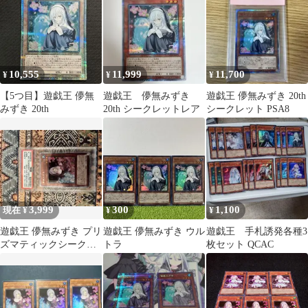
10,555
11,999
11,700
¥
¥
¥
【5つ目】遊戯王 儚無
遊戯王 儚無みずき
遊戯王 儚無みずき 20th
みずき 20th
20th シークレットレア
シークレット PSA8
3,999
300
1,100
現在 ¥
¥
¥
遊戯王 儚無みずき プリ
遊戯王 儚無みずき ウル
遊戯王 手札誘発各種3
ズマティックシークレ
トラ
枚セット QCAC
ット PSA9