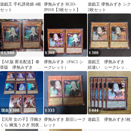
遊戯王 手札誘発娘 4枚
儚無みずき RC03-
遊戯王 儚無みずき シク
セット
JP018【3枚セット】
2枚セット
1,980
300
300
¥
¥
¥
【AE版 匿名配送】泰
儚無みずき（PAC1.シ
遊戯王 儚無みずき
亜版 儚無みずき シ
ークレット）
絵違い シークレッ
ークレットレア
ト 2枚 はなみずき
300
333
444
現在 ¥
¥
¥
【汎用 女の子】浮幽さ
儚無みずき 新旧シーク
遊戯王 儚無みずき5枚
くら 幽鬼うさぎ 朔夜し
レット
ぐれ 儚無みずき 座敷わ