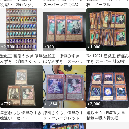
絵違い 25thシク、シ
スーパーレア QCAC
枚 ノーマル
ークレット
2,200
300
1,000
¥
¥
¥
遊戯王 幽鬼うさぎ 儚無
遊戯王 儚無みずき
No.17071 遊戯王 儚無み
みずき 浮幽さくら 各
はなみずき スーパー
ずき スーパー 計60枚
20枚 ウルトラ スー
レア3枚 メルカリ便
パー セット
777
1,888
2,000
¥
¥
¥
屋敷わらし 儚無みずき
浮幽さくら、儚無みず
遊戯王 No.P5875 大量
絵違い セット
き 25thシークレット 2
精気を吸う骨の塔 エレ
枚
クトリックワーム 傀儡