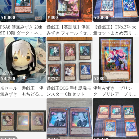
8,800
800
3,000
¥
¥
¥
PSA8 儚無みずき 20th
遊戯王【英語版】儚無
【遊戯王】TNo.374 大
SE 10期 ダーク・ネオ
みずき フィールドセン
量セットまとめ売り 儚
ストーム [ DARK
ターカード❗️
無みずき 嵐征竜テンペ
NEOSTORM ] DANE-
スト パラレルエクシー
JP025 2019 B-0967
ド 各80枚 計240枚
4,700
777
880
¥
¥
¥
※セール 遊戯王 儚
遊戯王OCG 手札誘発モ
儚無みずき プリシ
無みずき もちどる
ンスター 6枚セット
ク プリレア プリズ
ぬいぐるみ
マ 第11期 遊戯王 韓
国版