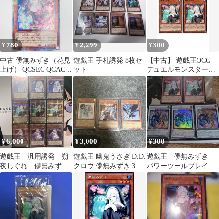
780
2,299
300
¥
¥
¥
中古 儚無みずき（花見
遊戯王 手札誘発 8枚セ
【中古】 遊戯王OCG
上げ） QCSEC QCAC-
ット
デュエルモンスターズ
JP052
儚無みずき DBVS
DBVS-JP043 2枚セット
6,000
3,000
300
¥
¥
¥
遊戯王 汎用誘発 朔
遊戯王 幽鬼うさぎ D.D.
遊戯王 儚無みずき
夜しぐれ 儚無みず
クロウ 儚無みずき 3枚
パワーツールブレイバ
き 浮幽さくら 25th
セット
ードラゴン スーパー
シークレット
レア