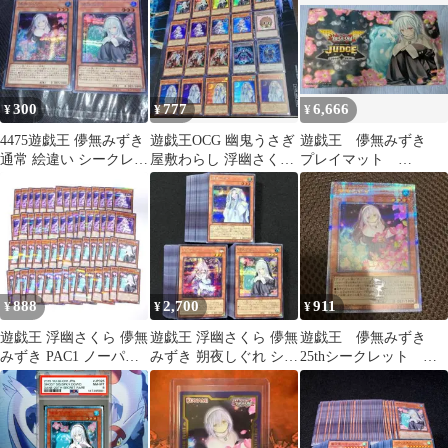
虫 キングゴブリン ファ
ントムオブカオス 儚無
みずき 各約50枚 計約
300枚
300
777
6,666
¥
¥
¥
4475遊戯王 儚無みずき
遊戯王OCG 幽鬼うさぎ
遊戯王 儚無みずき
通常 絵違い シークレッ
屋敷わらし 浮幽さくら
プレイマット
トレア 2枚 RC qcac
儚無みずき まとめ
JUDGE 開封品
888
2,700
911
¥
¥
¥
遊戯王 浮幽さくら 儚無
遊戯王 浮幽さくら 儚無
遊戯王 儚無みずき
みずき PAC1 ノーパラ
みずき 朔夜しぐれ シー
25thシークレット イ
ノーマルパラレル 各30
クレットレア各50枚計
ラスト違い
枚
150枚