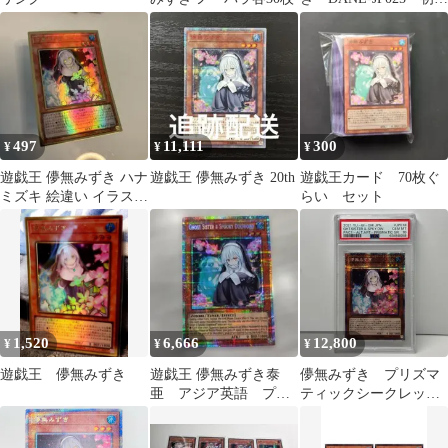
スーパー2枚
497
11,111
300
¥
¥
¥
遊戯王 儚無みずき ハナ
遊戯王 儚無みずき 20th
遊戯王カード 70枚ぐ
ミズキ 絵違い イラスト
らい セット
違い プレミアム ゴール
ドレア
1,520
6,666
12,800
¥
¥
¥
遊戯王 儚無みずき
遊戯王 儚無みずき泰
儚無みずき プリズマ
亜 アジア英語 プリ
ティックシークレット
シク プリズマ
レア プリシク 遊戯
王 PSA10