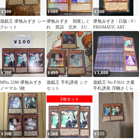
300
688
300
¥
¥
¥
遊戯王 儚無みずき シー
儚無みずき 朔夜しぐ
儚無みずき / 日版 / P /
クレット
れ 英語 北米 EU
PRISMATIC ART
1st プレミアムゴール
COLLECTION / PAC1-
ド プレゴル
JP018 / ID:60643553
300
499
1,600
¥
¥
¥
MNo.2280 儚無みずき
遊戯王 手札誘発 シク
遊戯王 No.P3611 大量
ノーマル 3枚
セット
手札誘発 浮幽さくら 儚
無みずき 各約100枚 計
約200枚
500
300
555
¥
¥
¥