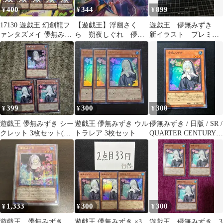
400
344
899
¥
¥
¥
17130 遊戯王 幻創龍フ
【遊戯王】浮幽さく
遊戯王 儚無みずき
ァンタズメイ 儚無みず
ら 朔夜しぐれ 儚無
新イラスト プレミア
き 計25枚 ノーパラ
みずき 絵違い シー
ムゴールドレア 2枚
クレット 即購入ok
399
300
300
¥
¥
¥
遊戯王 儚無みずき シー
遊戯王 儚無みずき ウル
儚無みずき / 日版 / SR /
クレット 3枚セット(う
トラレア 3枚セット
QUARTER CENTURY
ち１枚絵違い)
ART COLLECTION /
QCAC-JP052 /
ID:60643553
1,333
300
300
¥
¥
¥
遊戯王 儚無みずき
遊戯王 儚無みずき ×3
遊戯王 儚無みずき 3