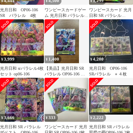
4,444
4,500
1,299
¥
¥
¥
光月日和 OP06-106
ワンピースカードゲー
ワンピースカード 光月
SR パラレル 4枚
ム 光月日和 パラレル
日和 SR パラレル
OP06-106 4枚セット
OP06-106
3,999
1,400
4,200
¥
¥
¥
光月日和 srパラレル4枚
【美品】光月日和 SR
光月日和 OP06-106
セット op06-106
パラレル OP06-106 ワ
SRパラレル ⭐︎ ４枚
ンピースカード
3,666
333
2,222
¥
¥
¥
光月日和 SR パラレル
ワンピースカード 光月
光月日和 SR パラレル
ザベスト OP06-106
日和 SR OP06-106 4枚
双璧の覇OP06-106 2枚