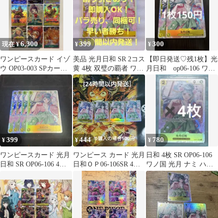
NANAHARA）
ITA7SEFMRL3O
6,300
399
300
現在 ¥
¥
¥
ワンピースカード イゾ
美品 光月日和 SR 2コス
【即日発送♡残1枚】光
ウ OP03-003 SPカード
黄 4枚 双璧の覇者 ワン
月日和 op06-106 ワン
9枚セット
ピースカード
ピースカード sr
399
444
780
¥
¥
¥
ワンピースカード 光月
ワンピース カード 光月
日和 4枚 SR OP06-106
日和 SR OP06-106 4枚
日和ＯＰ06-106SR 4枚
ワノ国 光月 ナミ ハン
セット
セット
コック ヤマト