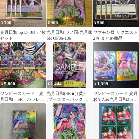
300
900
500
¥
¥
¥
光月日和 op13-104 r 4枚
光月日和 ワノ国/光月家
ヤマモン様 リクエスト
セット
SR OP06-106
2点 まとめ商品
5,800
1,444
1,399
¥
¥
¥
ワンピースカード 光
光月日和(SR★){黄}
ワンピースカード 光月
月日和 SR パラレ
[ブースターパック 双
おでん&光月日和2点セ
ル OP06-106
璧の覇者]
ット