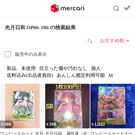
光月日和 OP06-106 の検索結果
並び替え
販売中のみ表示
新品、未使用
目立った傷や汚れなし
個人
送料込み(出品者負担)
あんしん鑑定利用可能
M
300
300
1,222
¥
¥
¥
ワンピースカード 光月
光月日和 属性黄（在
ワンピースカードゲー