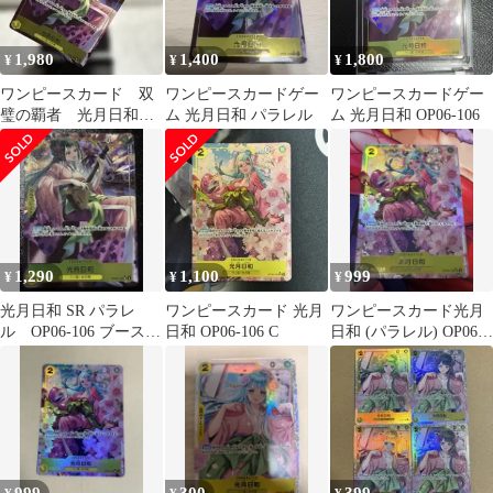
1,980
1,400
1,800
¥
¥
¥
ワンピースカード 双
ワンピースカードゲー
ワンピースカードゲー
璧の覇者 光月日和
ム 光月日和 パラレル
ム 光月日和 OP06-106
OP06-106 パラレル
1,290
1,100
999
¥
¥
¥
光月日和 SR パラレ
ワンピースカード 光月
ワンピースカード光月
ル OP06-106 ブースタ
日和 OP06-106 C
日和 (パラレル) OP06-
ーパック 双璧の覇者
106