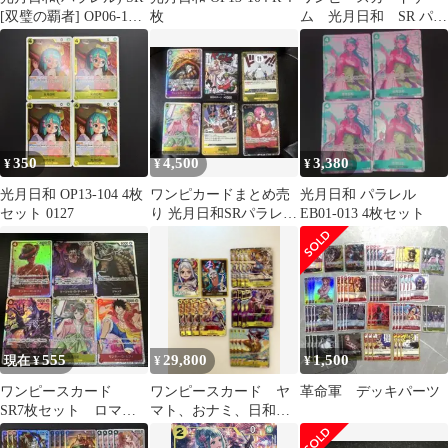
[双璧の覇者] OP06-106
枚
ム 光月日和 SR パラ
傷有り ワンピースカー
レル PSA10 OP06-
ドゲーム
106
350
4,500
3,380
¥
¥
¥
光月日和 OP13-104 4枚
ワンピカードまとめ売
光月日和 パラレル
セット 0127
り 光月日和SRパラレル
EB01-013 4枚セット
お前が消えろ レベッカ
等
555
29,800
1,500
現在 ¥
¥
¥
ワンピースカード
ワンピースカード ヤ
革命軍 デッキパーツ
SR7枚セット ロマン
マト、おナミ、日和、
スドーン頂上決戦新た
菊之丞18枚セット