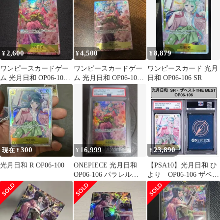
2,600
4,500
8,879
¥
¥
¥
ワンピースカードゲー
ワンピースカードゲー
ワンピースカード 光月
ム 光月日和 OP06-106
ム 光月日和 OP06-106
日和 OP06-106 SR
SR パラレル
SR
300
16,999
23,890
現在 ¥
¥
¥
光月日和 R OP06-100
ONEPIECE 光月日和
【PSA10】光月日和 ひ
OP06-106 パラレル
より OP06-106 ザベス
PSA10
ト THE BEST