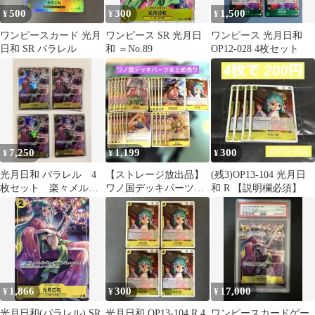
500
300
1,500
¥
¥
¥
ワンピースカード 光月
ワンピース SR 光月日
ワンピース 光月日和
日和 SR パラレル
和 ＝No.89
OP12-028 4枚セット
7,250
1,199
300
¥
¥
¥
光月日和 パラレル 4
【ストレージ放出品】
(残3)OP13-104 光月日
枚セット 楽々メルカ
ワノ国デッキパーツ
和 R 【説明欄必須】
リ便！
ワンピースカードゲー
ム
1,866
300
17,000
¥
¥
¥
光月日和(パラレル) SR
光月日和 OP13-104 R 4
ワンピースカードゲー