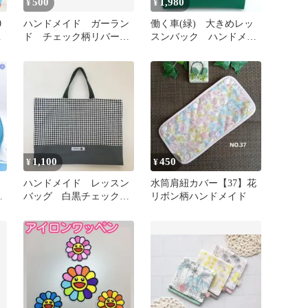
500
1,980
¥
¥
0
ハンドメイド ガーラン
働く車(緑) 大きめレッ
ハ
ド チェック柄リバーシ
スンバック ハンドメイ
ブル ランチョンマッ
ド
ト 2枚セット
1,100
450
¥
¥
ハンドメイド レッスン
水筒肩紐カバー【37】花
チ
バッグ 白黒チェック
リボン柄ハンドメイド
地 レドグレー