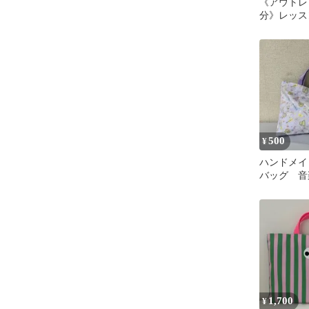
《アウトレ
分》レッス
園入学♡く
500
¥
ハンドメイ
バッグ 音
1,700
¥