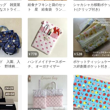
ッグ 雑貨屋
給食ナフキンと袋のセッ
シャカシャカ移動ポケ
なストライ
ト 星 給食袋 ランチ
ト(クリップ付き)
メイド
マット コップ袋 巾着
770
520
¥
¥
ド 入園、入
ハンドメイドナースポー
ポケットティッシュケ
ット 野球柄
チ、 オーガナイザー
ス絆創膏ポケット付き 
バティインキー・フィ
ルズイエロー