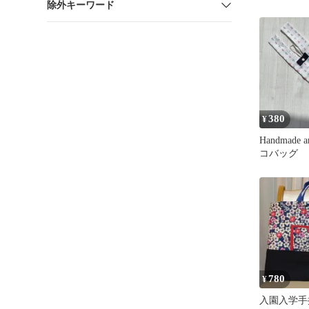
除外キーワード
スター×ド
380
¥
Handmade 
コバッグ
780
¥
入園入学手