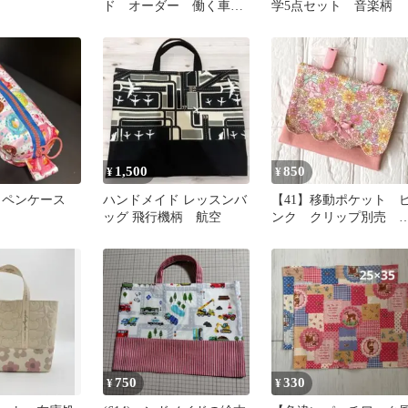
ド オーダー 働く車
学5点セット 音楽柄
新幹線 男の子 絵本
袋 巾着 幼稚園
1,500
850
¥
¥
 ペンケース
ハンドメイド レッスンバ
【41】移動ポケット 
ッグ 飛行機柄 航空
ンク クリップ別売 
柄 ハンドメイド ス
ラップ
750
330
¥
¥