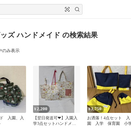
ッズ ハンドメイド の検索結果
中のみ表示
2,200
3,750
¥
¥
ド 入園、入
【翌日発送可❤】入園入
お洒落！4点セット 入
ト
学3点セットハンドメイ
園 入学 保育園 小
ド♡ワンちゃん柄