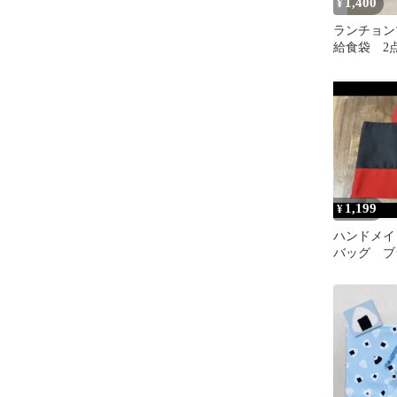
1,400
¥
ランチョン
給食袋 2
ンプル モ
1,199
¥
ハンドメイ
バッグ ブ
ド 少し訳