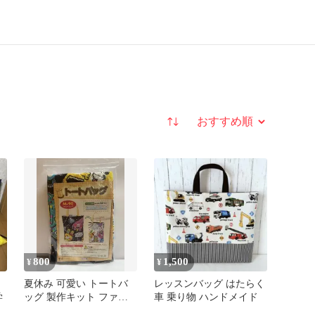
並び替え
800
1,500
¥
¥
夏休み 可愛い トートバ
レッスンバッグ はたらく
学
ッグ 製作キット ファニ
車 乗り物 ハンドメイド
ーフレンズ うさぎ ラビ