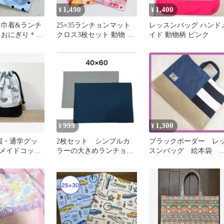
1,490
1,400
¥
¥
 巾着&ランチ
25×35ランチョンマット
レッスンバッグ ハンド
 おにぎり＊ブ
クロス3枚セット 動物 花
イド 動物柄 ピンク
5
柄 レトロ 入園 入学③
999
1,300
¥
¥
通園・通学グッ
2枚セット シンプルカ
ブラックボーダー レ
メイドコップ
ラーの大きめランチョン
スンバッグ 絵本袋 
水色)
マット40×60 F24
園入学 ハンドメイド