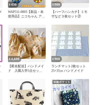
430
900
¥
¥
メ
WAP511-0003【新品・未
【ハーフハンカチ】ミモ
使用品】ニコちゃん アイ
ザなど３枚セット②
ロンワッペン 4点セット
スマイルフラワー カラフ
ル アップリケ ハンドメ
イド 刺繍 女性 レディー
ス キッズ 子供 男の子 女
の子 保育園 幼稚園 小学
校 入学 入園 手提げ バッ
グ 帽子 目印
4,600
960
¥
¥
ッ
【匿名配送】ハンドメイ
ランチマット2枚セット
入
ド 入園入学5点セット
25×35㎝ ハンドメイド
NO.74