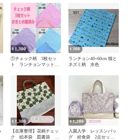
ット
1,300
300
¥
¥
①チェック柄 3枚セッ
ランチョン40×60cm 猫と
路
ト ランチョンマット
ネズミ柄 水色
成
ナフキン シンプル ハ
ンドメイド
1,300
1,280
¥
¥
ハ
【在庫整理】花柄チェッ
入園入学 レッスンバッ
ク 絵本袋 図書袋 体
グ 給食袋 2点セッ