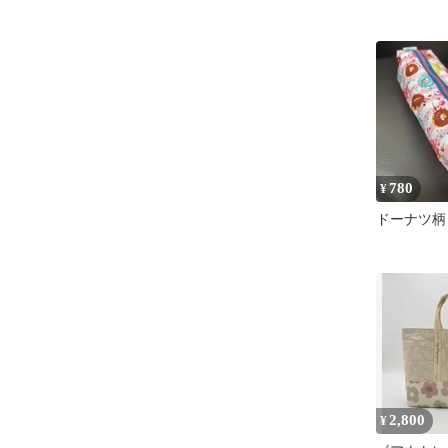
780
¥
ドーナツ柄
2,800
¥