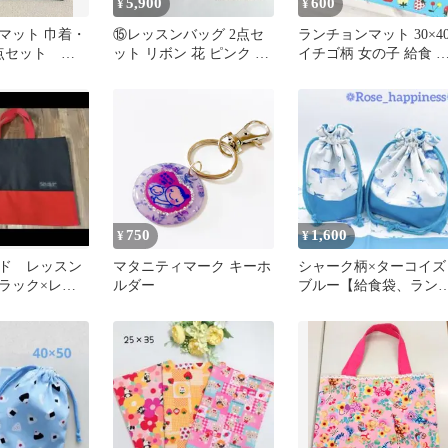
5,900
600
¥
¥
マット 巾着・
⑮レッスンバッグ 2点セ
ランチョンマット 30×4
点セット シ
ット リボン 花 ピンク ハ
イチゴ柄 女の子 給食 
カ 高学年
ンドメイド
ンドメイド127
750
1,600
¥
¥
ド レッスン
マタニティマーク キーホ
シャーク柄×ターコイズ
ラック×レッ
ルダー
ブルー【給食袋、ラン
あり
ョンマット、お弁当箱
袋、3点セット】