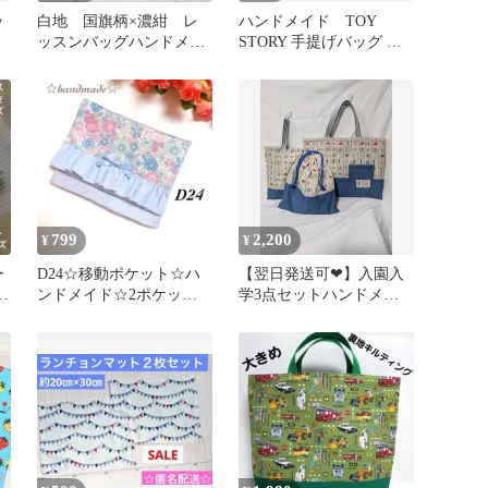
ッ
白地 国旗柄×濃紺 レ
ハンドメイド TOY
ッスンバッグハンドメイ
STORY 手提げバッグ 巾
ド男の子 手提げカバン
着袋セット
絵本袋お道具袋
799
2,200
¥
¥
ー
D24☆移動ポケット☆ハ
【翌日発送可❤】入園入
リ
ンドメイド☆2ポケット
学3点セットハンドメイ
ー
☆小花柄☆女子☆
ド♡スイーツ柄+無地(ブ
ルー)