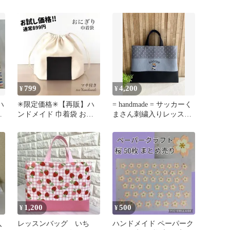
操服入れ レッスンバッ
ト ハンドメイド ＊
グ
花柄 ピンク
799
4,200
¥
¥
ハ
✳︎限定価格✳︎【再販】ハ
= handmade = サッカーく
バ
ンドメイド 巾着袋 おに
まさん刺繍入りレッスン
ぎり マチ付き
バッグサブバッグ絵本袋
1,200
500
¥
¥
入
レッスンバッグ いち
ハンドメイド ペーパーク