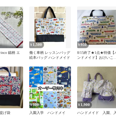
ット 女の子
ター 入園グッズ 入学グ
ッズ
1,500
950
¥
¥
arinco 錨柄 エ
働く車柄 レッスンバッグ
8/15終了★1点★特価【
絵本バッグ ハンドメイド
ンドメイド】おけいこ
ッグ/30*40/電車
300
1,900
¥
¥
提げ袋
入園入学 ハンドメイ
ハンドメイド 入園、