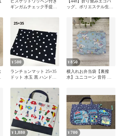
風
ビスケットワッペン付き
【448】折り畳みエコバ
ギンガムチェック手提げ
ッグ、ポリエステル生
バッグ
地、犬柄、ハンドメイド
500
850
¥
¥
は
ランチョンマット 25×35
横入れお弁当袋【裏撥
ニ
ドット 水玉 黒 ハンドメ
水】ユニコーン 音符 水
イド ランチマット
色☆ハンドメイド マジッ
クテープ
1,880
700
¥
¥