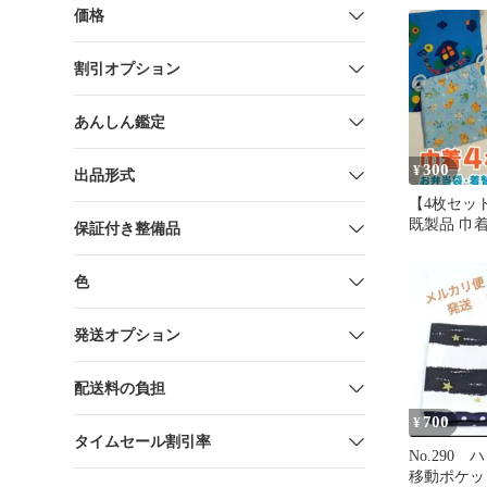
価格
割引オプション
あんしん鑑定
300
¥
出品形式
【4枚セッ
既製品 巾
保証付き整備品
幼稚園グッ
り！
色
発送オプション
配送料の負担
700
¥
タイムセール割引率
No.290
移動ポケッ