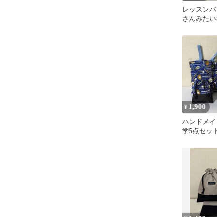
レッスンバ
さんみたい
プ ハンド
1,900
¥
ハンドメイ
学5点セ
青