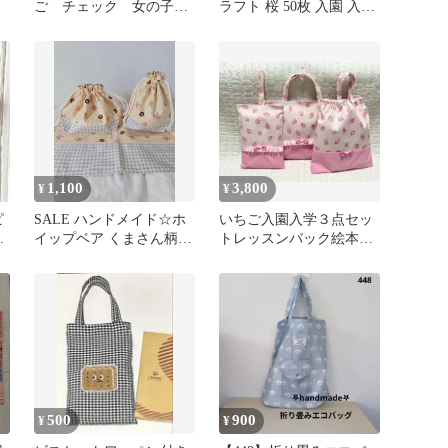
ご チェック 女の子
ラフト 桜 50枚 入園 入学
絵本袋 お道具袋 入園
卒業 カード
入学 通園バッグ
1,100
3,800
¥
¥
ピ
SALE ハンドメイド☆ホ
いちご入園入学３点セッ
花
イップベア くまさん柄
トレッスンバック絵本バ
カ
お弁当巾着セット
ック上履き袋体操服袋お
道具袋女の子
500
900
¥
¥