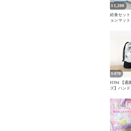
1,200
¥
給食セット
ョンマット
ルー＊両紐
470
¥
H394 【
ズ】ハンド
袋(働く車柄