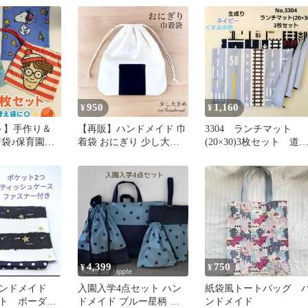
950
1,160
¥
¥
ト】手作り＆
【再販】ハンドメイド 巾
3304 ランチマット
着袋♪保育園・
着袋 おにぎり 少し大き
(20×30)3枚セット 道
ズにぴった
め
柄(水色、ネイビー、生
り)
4,399
750
¥
¥
 ハンドメイド
入園入学4点セット ハン
紙袋風トートバッグ 
ト ボーダー
ドメイド ブルー星柄 ス
ンドメイド