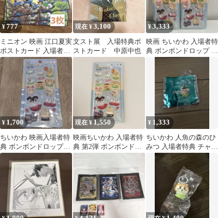
777
3,100
3,333
¥
現在 ¥
¥
ミニオン 映画 江口夏実
文スト展 入場特典ポ
映画 ちいかわ 入場者特
ポストカード 入場者特
ストカード 中原中也
典 ボンボンドロップ シ
典 3枚セット
ール
1,700
1,550
1,333
¥
現在 ¥
¥
ちいかわ 映画入場者特
映画ちいかわ 入場者特
ちいかわ 人魚の森のひ
典 ボンボンドロップシ
典 第2弾 ボンボンドロ
みつ 入場者特典 チャー
ール
ップシール
ム くりまんじゅう