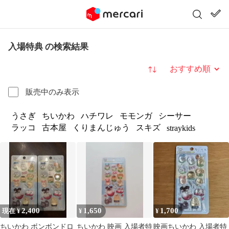
入場特典 の検索結果
並び替え
販売中のみ表示
うさぎ
ちいかわ
ハチワレ
モモンガ
シーサー
ラッコ
古本屋
くりまんじゅう
スキズ
straykids
2,400
1,650
1,700
現在 ¥
¥
¥
ちいかわ ボンボンドロ
ちいかわ 映画 入場者特
映画ちいかわ 入場者特