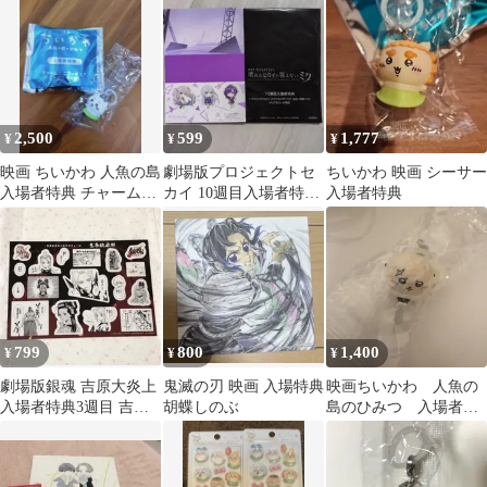
ツ 佐野勇斗
2,500
599
1,777
¥
¥
¥
映画 ちいかわ 人魚の島
劇場版プロジェクトセ
ちいかわ 映画 シーサー
入場者特典 チャームミ
カイ 10週目入場者特典
入場者特典
ニフィギュア ちいか
即購入OK
わ
799
800
1,400
¥
¥
¥
劇場版銀魂 吉原大炎上
鬼滅の刃 映画 入場特典
映画ちいかわ 人魚の
入場者特典3週目 吉原
胡蝶しのぶ
島のひみつ 入場者特
桃源郷
典チャームミニフィギ
ュア ラッコ