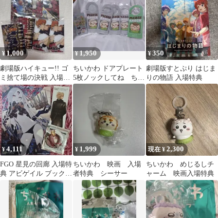
パー 2点セット
1,000
1,950
350
¥
¥
¥
劇場版ハイキュー!! ゴ
ちいかわ ドアプレート
劇場版すとぷり はじま
ミ捨て場の決戦 入場者
5枚ノックしてね ちい
りの物語 入場特典
特典セット
かわ映画入場特典第２
弾セット
4,111
1,999
2,300
¥
¥
現在 ¥
FGO 星見の回廊 入場特
ちいかわ 映画 入場
ちいかわ めじるしチ
典 アビゲイル ブックマ
者特典 シーサー
ャーム 映画入場特典
ーカー デイビット 太公
望