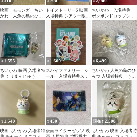
316
700
2,000
¥
¥
¥
映画 モモンガ ちい
トイストーリー5 映画
ちいかわ 入場特典
かわ 人魚の島のひみ
入場特典 シアター限定
ボンボンドロップシー
つ 入場者特典 ボン
入場者特典 卓上スタ
ル おまけ付き
ボンドロップシール
ンディ2
1,555
1,600
6,499
¥
¥
¥
ちいかわ 映画 入場者特
スパイファミリー シ
ちいかわ 人魚の島のひ
典 くりまんじゅう
ール 入場者特典ステ
みつ 入場者特典 うさ
ッカー アーニャ ロ
ぎ ハチワレセット
イド ヨル ボンド
1,540
450
2,500
¥
¥
現在 ¥
映画 ちいかわ 入場者特
仮面ライダーゼッツ 映
ちいかわ 映画 入場者特
典 チャーム ミニフィギ
画 入場特典 曽野舜太
典 チャーム フィギュア