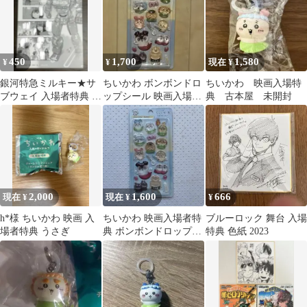
450
1,700
1,580
¥
¥
現在 ¥
銀河特急ミルキー★サ
ちいかわ ボンボンドロ
ちいかわ 映画入場特
ブウェイ 入場者特典 オ
ップシール 映画入場者
典 古本屋 未開封
リジナルミニ漫画
特典
2,000
1,600
666
現在 ¥
現在 ¥
¥
h*様 ちいかわ 映画 入
ちいかわ 映画入場者特
ブルーロック 舞台 入場
場者特典 うさぎ
典 ボンボンドロップシ
特典 色紙 2023
ール