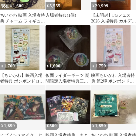
1,600
5,555
20,999
現在 ¥
¥
¥
ちいかわ 映画 入場者特
入場者特典(1個)
【未開封】FGフェス
典 チャーム フィギュア
2026 入場特典 カルデア
ちいかわ
学園 学生証IDカード
全セット
1,700
1,600
1,750
¥
¥
¥
【ちいかわ】映画入場
仮面ライダーギーツ 期
映画ちいかわ 入場者特
者特典 ボンボンドロッ
間限定入場者特典三つ
典 第2弾 ボンボンドロ
プシール
セット
ップシール
1,699
500
1,850
¥
¥
¥
ヒプノシスマイク ヒ
映画入場者特典 まと
ちいかわ 映画 入場者特