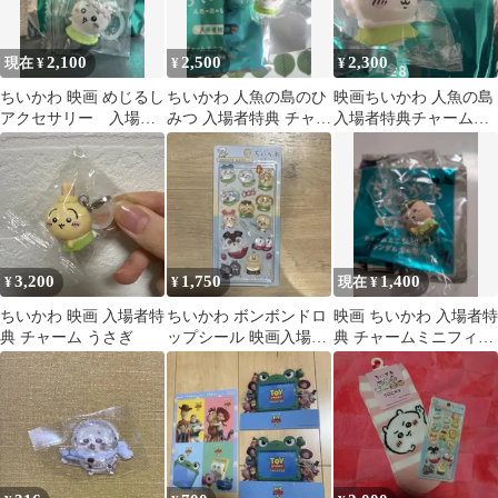
2,100
2,500
2,300
現在 ¥
¥
¥
ちいかわ 映画 めじるし
ちいかわ 人魚の島のひ
映画ちいかわ 人魚の島
アクセサリー 入場特
みつ 入場者特典 チャー
入場者特典チャームミ
典
ムミニフィギュア ハ
ニフィギュア モモンガ
チワレ
3,200
1,750
1,400
¥
¥
現在 ¥
ちいかわ 映画 入場者特
ちいかわ ボンボンドロ
映画 ちいかわ 入場者特
典 チャーム うさぎ
ップシール 映画入場者
典 チャームミニフィギ
特典
ュア くりまんじゅう