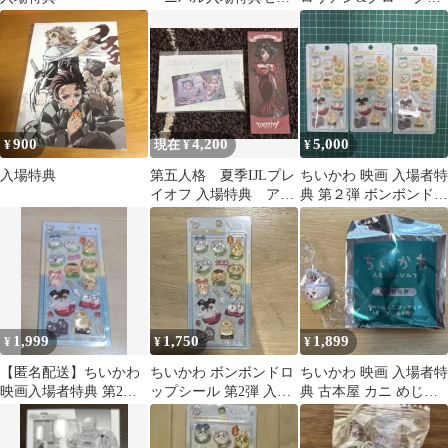
ト
入場者特典 カード映画
900
4,200
5,000
¥
現在 ¥
¥
入場特典
第五人格 夏季IJLプレ
ちいかわ 映画 入場者特
イオフ 入場特典 アイ
典 第２弾 ボンボンドロ
コン&ポストカード
ップシール 3セット
【未使用】
1,999
1,750
1,899
¥
¥
¥
【匿名配送】ちいかわ
ちいかわ ボンボンドロ
ちいかわ 映画 入場者特
映画入場者特典 第2弾
ップシール 第2弾 入場
典 古本屋 カニ めじる
ボンボンドロップシー
者特典
しアクセサリー
ル