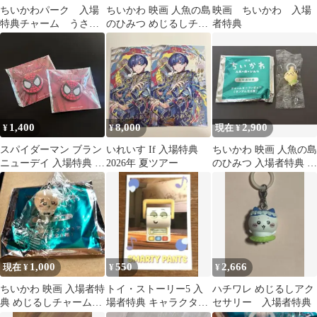
ちいかわパーク 入場
ちいかわ 映画 人魚の島
映画 ちいかわ 入場
特典チャーム うさぎ
のひみつ めじるしチャ
者特典
おまけ付き
ーム 入場者特典
1,400
8,000
2,900
¥
¥
現在 ¥
スパイダーマン ブラン
いれいす If 入場特典
ちいかわ 映画 人魚の島
ニューデイ 入場特典 缶
2026年 夏ツアー
のひみつ 入場者特典 チ
バッチ
ャームミニフィギュア
1,000
550
2,666
現在 ¥
¥
¥
ちいかわ 映画 入場者特
トイ・ストーリー5 入
ハチワレ めじるしアク
典 めじるしチャーム
場者特典 キャラクター
セサリー 入場者特典
ラッコ
カード スマーティパン