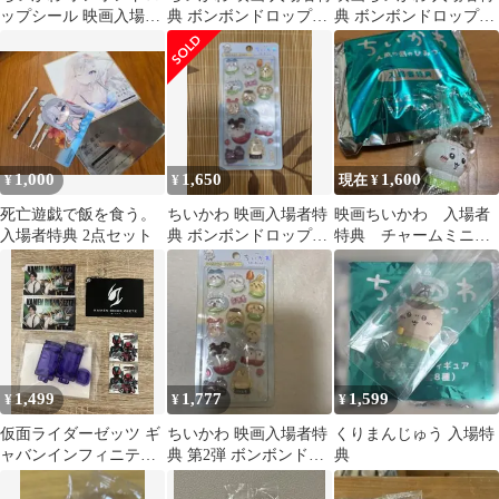
ップシール 映画入場者
典 ボンボンドロップシ
典 ボンボンドロップシ
特典 第2弾 2枚セット
ール
ール
1,000
1,650
1,600
¥
¥
現在 ¥
死亡遊戯で飯を食う。
ちいかわ 映画入場者特
映画ちいかわ 入場者
入場者特典 2点セット
典 ボンボンドロップシ
特典 チャームミニフ
ール
ュギュア ちいかわ
1,499
1,777
1,599
¥
¥
¥
仮面ライダーゼッツ ギ
ちいかわ 映画入場者特
くりまんじゅう 入場特
ャバンインフィニテ
典 第2弾 ボンボンドロ
典
ィ 映画 入場者特典
ップシール