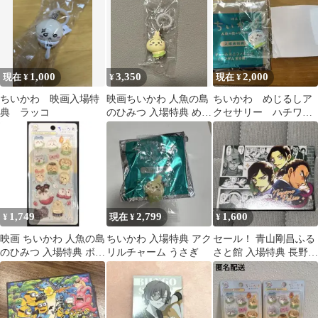
1,000
3,350
2,000
現在 ¥
¥
現在 ¥
ちいかわ 映画入場特
映画ちいかわ 人魚の島
ちいかわ めじるしア
典 ラッコ
のひみつ 入場特典 めじ
クセサリー ハチワ
るしアクセサリーうさ
レ 入場特典
ぎ 新品未使用
1,749
2,799
1,600
¥
現在 ¥
¥
映画 ちいかわ 人魚の島
ちいかわ 入場特典 アク
セール！ 青山剛昌ふる
のひみつ 入場特典 ボン
リルチャーム うさぎ
さと館 入場特典 長野県
ボンドロップシール
警 名探偵コナン カード
1枚 ②