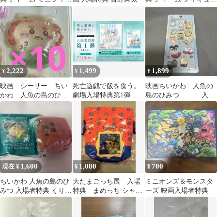
ュア シーサー めじるし
新品 ちいかわ
2,222
1,499
1,899
¥
¥
¥
映画 シーサー ちい
死亡遊戯で飯を食う。
映画ちいかわ 人魚の
かわ 人魚の島のひみ
劇場入場特典第1弾 未
島のひみつ 入場
つ 入場者特典 ボン
開封
特典第2弾 ボンドロ
ボンドロップシール
1,600
1,080
700
現在 ¥
¥
¥
ちいかわ 人魚の島のひ
大たまごっち展 入場
ミニオンズ＆モンスタ
みつ 入場者特典 くりま
特典 まめっち シャカ
ーズ 映画入場者特典
んじゅう めじるしアク
シャカ巾着
セサリー