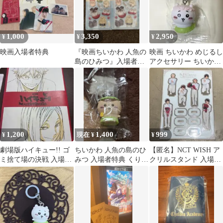
1,000
3,350
2,950
¥
¥
¥
映画入場者特典
『映画ちいかわ 人魚の
映画 ちいかわ めじるし
島のひみつ』入場者特
アクセサリー ちいかわ
典第２弾ボンボンドロ
入場者特典
ップシール×2枚
1,200
1,400
999
¥
現在 ¥
¥
劇場版ハイキュー!! ゴ
ちいかわ 人魚の島のひ
【匿名】NCT WISH ア
ミ捨て場の決戦 入場者
みつ 入場者特典 くりま
クリルスタンド 入場特
特典
んじゅう
典