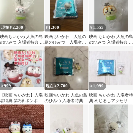
2,200
1,300
1,555
現在 ¥
¥
¥
映画ちいかわ 人魚の島
映画ちいかわ 人魚の
映画 ちいかわ 人魚の島
のひみつ 入場者特典 め
島のひみつ 入場者特
のひみつ 入場者特典 チ
じるしアクセサリー ち
典チャームミニフィギ
ャームミニフィギュア
いかわ
ュア ラッコ（先生）
シーサー
999
2,700
1,999
¥
現在 ¥
¥
【映画 ちいかわ】入場
映画ちいかわ 人魚の島
映画 ちいかわ 入場者特
者特典 第2弾 ボンボン
のひみつ 入場者特典 チ
典 めじるしアクセサリ
ドロップシール【セイ
ャームミニフィギュ
ー 古本屋 カニちゃん
レーン、人魚】
ア うさぎ