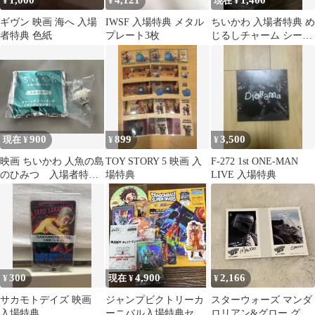
1,000
4,121
1,400
¥
¥
現在 ¥
ギヴン 映画 海へ 入場
IWSF 入場特典 メタル
ちいかわ 入場者特典 め
者特典 色紙
プレート3枚
じるしチャーム シーサ
ー
900
899
3,500
現在 ¥
¥
¥
映画 ちいかわ 人魚の島
TOY STORY 5 映画 入
F-272 1st ONE-MAN
のひみつ 入場者特典
場特典
LIVE 入場特典
ラッコ
300
4,900
2,166
¥
現在 ¥
¥
サカモトデイズ 映画
ジャンプビクトリーカ
スターウォーズ マンダ
入場特典
ーニバル入場特典セッ
ロリアン&グロー グー