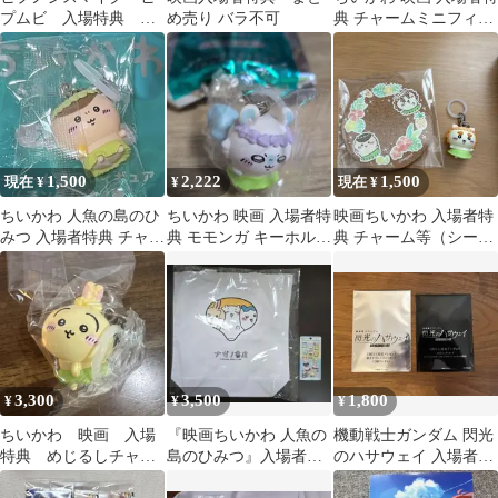
プムビ 入場特典 オ
め売り バラ不可
典 チャームミニフィギ
オサカ 優勝ビジュ
ュア 古本屋
1,500
2,222
1,500
現在 ¥
¥
現在 ¥
ちいかわ 人魚の島のひ
ちいかわ 映画 入場者特
映画ちいかわ 入場者特
みつ 入場者特典 チャー
典 モモンガ キーホルダ
典 チャーム等（シーサ
ムミニフィギュア くり
ー めじるしチャーム
ー）
まんじゅう
3,300
3,500
1,800
¥
¥
¥
ちいかわ 映画 入場
『映画ちいかわ 人魚の
機動戦士ガンダム 閃光
特典 めじるしチャー
島のひみつ』入場者特
のハサウェイ 入場者特
ム うさぎ
典、ナガノ書店ショッ
典 2種セット