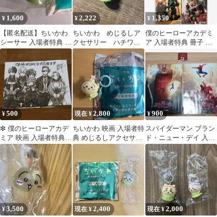
1,600
2,222
1,350
¥
¥
¥
【匿名配送】ちいかわ
ちいかわ めじるしア
僕のヒーローアカデミ
シーサー 入場者特典 め
クセサリー ハチワ
ア 入場者特典 冊子 色
じるしチャーム ミニフ
レ 入場特典
紙 セット
ィギュア
500
2,800
900
¥
現在 ¥
¥
❇︎ 僕のヒーローアカデ
ちいかわ 映画 入場者特
スパイダーマン ブラン
ミア 映画 入場者特典
典 めじるしアクセサリ
ド・ニュー・デイ 入場
❇︎
ー うさぎ
者特典バッチ＋チラシ2
種
3,500
2,400
2,000
¥
現在 ¥
現在 ¥