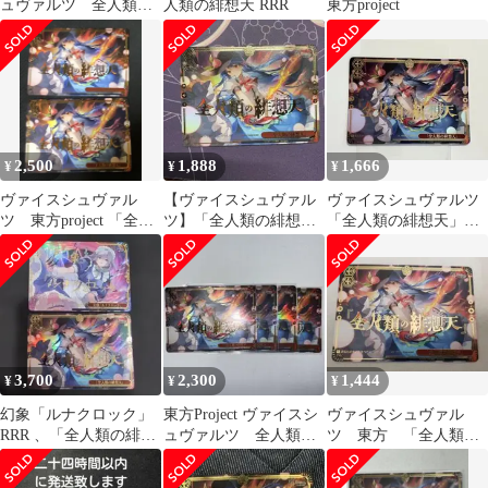
ュヴァルツ 全人類の
人類の緋想天 RRR
東方project
緋想天 RRR
2,500
1,888
1,666
¥
¥
¥
ヴァイスシュヴァル
【ヴァイスシュヴァル
ヴァイスシュヴァルツ
ツ 東方project 「全人
ツ】「全人類の緋想
「全人類の緋想天」
類の緋想天」 RRR 2枚
天」 rrr
RRR 箔押し
3,700
2,300
1,444
¥
¥
¥
幻象「ルナクロック」
東方Project ヴァイスシ
ヴァイスシュヴァル
RRR 、「全人類の緋想
ュヴァルツ 全人類の
ツ 東方 「全人類の
天」 RRR
緋想天 RRR 4枚
緋想天」 RRR/トリプ
ルレア