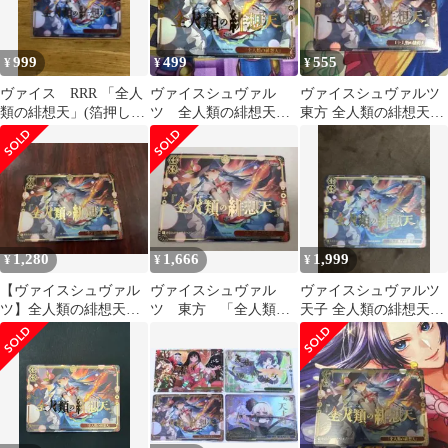
999
499
555
¥
¥
¥
ヴァイス RRR 「全人
ヴァイスシュヴァル
ヴァイスシュヴァルツ
類の緋想天」(箔押し入
ツ 全人類の緋想天
東方 全人類の緋想天
り)
RRR 東方project
RRR
1,280
1,666
1,999
¥
¥
¥
【ヴァイスシュヴァル
ヴァイスシュヴァル
ヴァイスシュヴァルツ
ツ】全人類の緋想天
ツ 東方 「全人類の
天子 全人類の緋想天
RRR
緋想天」 RRR/トリプ
RRR
ルレア