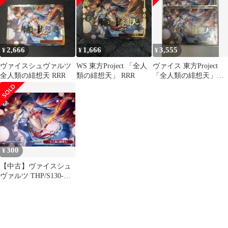
2,666
1,666
3,555
¥
¥
¥
ヴァイスシュヴァルツ
WS 東方Project 「全人
ヴァイス 東方Project
全人類の緋想天 RRR
類の緋想天」 RRR
「全人類の緋想天」
RRR 2枚セット 天子
300
¥
【中古】ヴァイスシュ
ヴァルツ THP/S130-
123[PR]：「全人類の緋
想天」/[ボックス特典]