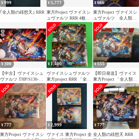
999
5,777
666
¥
¥
¥
｢全人類の緋想天｣ RRR
東方Project ヴァイスシ
東方Project ヴァイスシ
ュヴァルツ RRR 4枚セ
ュヴァルツ 全人類の
ット
緋想天 RRR
300
1,400
555
¥
¥
¥
【中古】ヴァイスシュ
ヴァイスシュヴァルツ
【即日発送】ヴァイス
ヴァルツ THP/S130-
東方project RRR 「全人
東方Project 「全人類の
087[CR]：「全人類の緋
類の緋想天」 2枚
緋想天」 RRR
想天」
777
2,999
777
¥
¥
¥
東方Project ヴァイスシ
ヴァイス 東方Project 全
全人類の緋想天 RRR