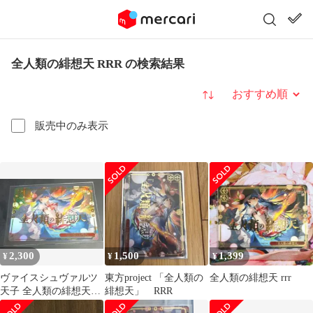
全人類の緋想天 RRR の検索結果
並び替え
販売中のみ表示
2,300
1,500
1,399
¥
¥
¥
ヴァイスシュヴァルツ
東方project 「全人類の
全人類の緋想天 rrr
天子 全人類の緋想天
緋想天」 RRR
RRR