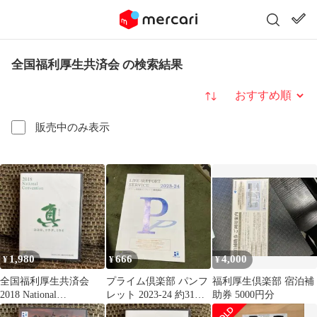
全国福利厚生共済会 の検索結果
並び替え
販売中のみ表示
1,980
666
4,000
¥
¥
¥
全国福利厚生共済会
プライム倶楽部 パンフ
福利厚生倶楽部 宿泊補
2018 National
レット 2023-24 約31冊
助券 5000円分
Convention DVD
セット