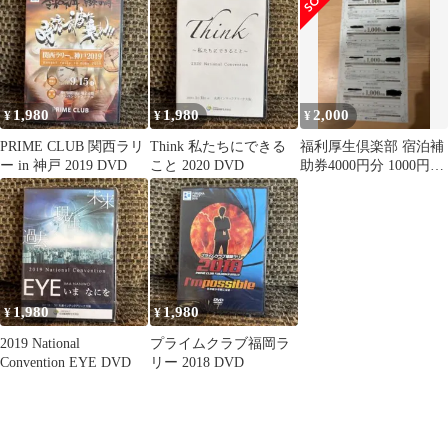
1,980
1,980
2,000
¥
¥
¥
PRIME CLUB 関西ラリ
Think 私たちにできる
福利厚生倶楽部 宿泊補
ー in 神戸 2019 DVD
こと 2020 DVD
助券4000円分 1000円×4
枚 2027年3月末まで
1,980
1,980
¥
¥
2019 National
プライムクラブ福岡ラ
Convention EYE DVD
リー 2018 DVD