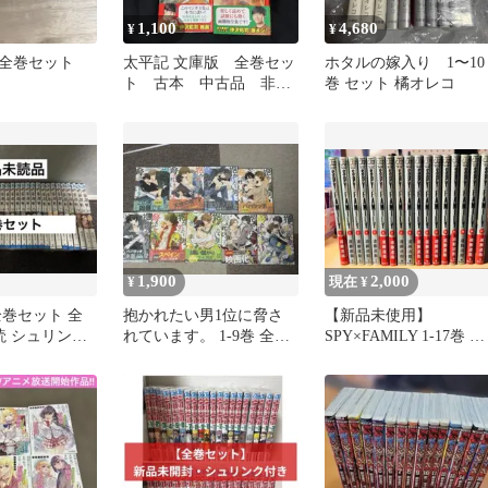
1,100
4,680
¥
¥
全巻セット
太平記 文庫版 全巻セッ
ホタルの嫁入り 1〜10
ト 古本 中古品 非レ
巻 セット 橘オレコ
ンタル品
1,900
2,000
¥
現在 ¥
全巻セット 全
抱かれたい男1位に脅さ
【新品未使用】
読 シュリンク
れています。 1-9巻 全巻
SPY×FAMILY 1-17巻 全
セット
巻セット スパイファミ
ー