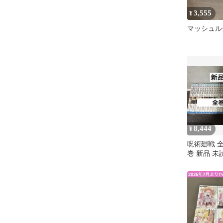
3,555
¥
マッシュル
8,444
¥
呪術廻戦 
巻 新品 未
付き