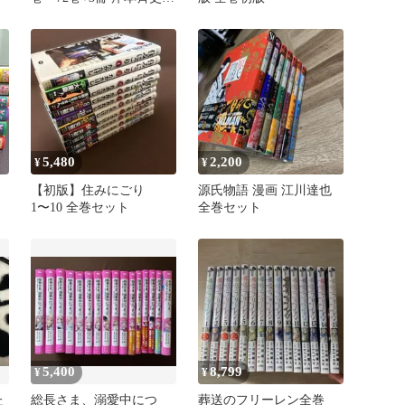
即日発送
5,480
2,200
¥
¥
【初版】住みにごり
源氏物語 漫画 江川達也
1〜10 全巻セット
全巻セット
5,400
8,799
¥
¥
た
総長さま、溺愛中につ
葬送のフリーレン全巻