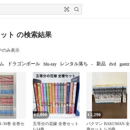
ット の検索結果
中のみ表示
ム
ドラゴンボール
レンタル落ち
新品
blu-ray
-
dvd
gantz
2,000
2,290
¥
¥
-30巻 全巻セ
五等分の花嫁 全巻セット
バクマン BAKUMAN 全
1-14巻
巻セット 1-20巻