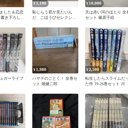
1,100
10,000
¥
¥
ました＆忍恋
恥じらう君が見たいん
天は赤い河のほとり 全
 書き下ろし収
だ ごほうびセレクショ
セット 篠原千絵
ン フルカラー版 全巻
1,980
2,500
¥
¥
ュガーライフ
ハヤテのごとく！ 全巻セ
転生したらスライムだ
ット 畑健二郎
た件 19-26巻セット 川
泰樹 初版あり