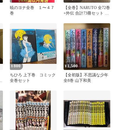
暁のヨナ全巻 １〜４７
【全巻】NARUTO 全72巻
巻
+外伝 合計73冊セット 岸
本斉史 ナルト
800
1,500
¥
¥
ちひろ 上下巻 コミック
【全初版】不思議な少年
未
全巻セット
全8巻 山下和美