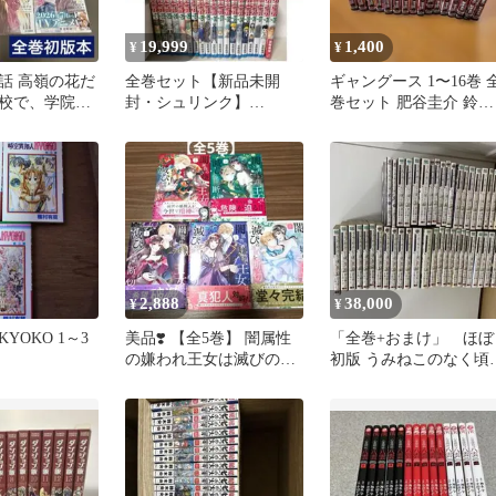
19,999
1,400
¥
¥
話 高嶺の花だ
全巻セット【新品未開
ギャングース 1〜16巻 
校で、学院一
封・シュリンク】
巻セット 肥谷圭介 鈴木
巻 1-6巻 全初
HUNTER×HUNTER ハン
大介
ターハンター
2,888
38,000
¥
¥
YOKO 1～3
美品❣️ 【全5巻】 闇属性
「全巻+おまけ」 ほぼ
の嫌われ王女は滅びの連
初版 うみねこのなく頃
鎖を断ち切りたい
全50巻+紫2冊