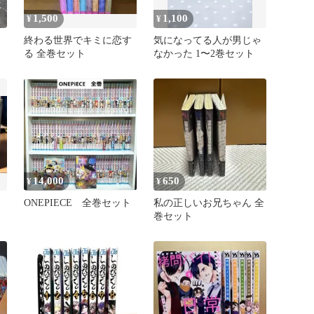
1,500
1,100
¥
¥
終わる世界でキミに恋す
気になってる人が男じゃ
る 全巻セット
なかった 1〜2巻セット
14,000
650
¥
¥
ONEPIECE 全巻セット
私の正しいお兄ちゃん 全
巻セット
リ