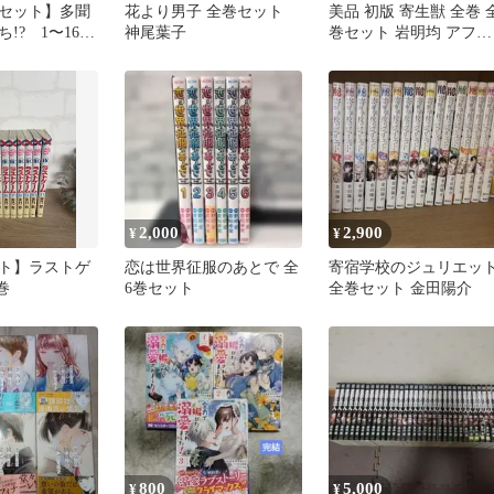
セット】多聞
花より男子 全巻セット
美品 初版 寄生獣 全巻 
!? 1〜16巻
神尾葉子
巻セット 岩明均 アフタ
ピンオフ
ヌーンKC 送料無料
2,000
2,900
¥
¥
ト】ラストゲ
恋は世界征服のあとで 全
寄宿学校のジュリエッ
巻
6巻セット
全巻セット 金田陽介
800
5,000
¥
¥