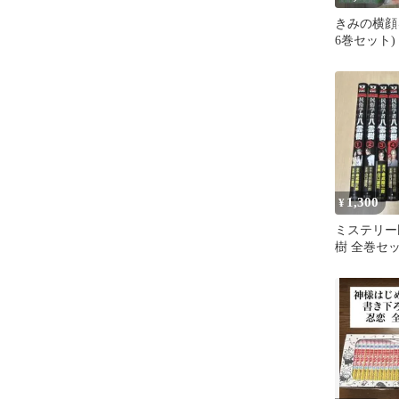
きみの横顔
6巻セット)
1,300
¥
ミステリー
樹 全巻セッ