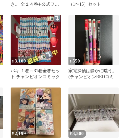
き。 全１４巻➕公式ファ
（1〜15）セット
ンブック
3,100
550
¥
¥
バキ １巻～31卷全巻セッ
家電探偵は静かに嗤う。
ト チャンピオンコミック
(チャンピオンREDコミッ
クス) 全巻セット
2,199
3,500
¥
¥