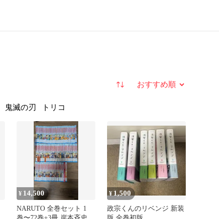
並び替え
鬼滅の刃
トリコ
14,500
1,500
¥
¥
NARUTO 全巻セット 1
政宗くんのリベンジ 新装
巻〜72巻+3冊 岸本斉史
版 全巻初版