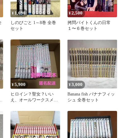
1,690
2,500
¥
¥
全
しのびごと 1～8巻 全巻
拷問バイトくんの日常
セット
１〜６巻セット
5,900
3,000
¥
¥
ヒロイン？聖女？いい
Banana fish バナナフィッ
に
え、オールワークスメイ
シュ 全巻セット
ドです〈誇〉！ 1～8巻
全巻