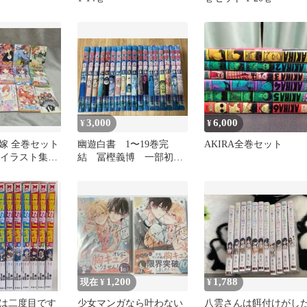
3,000
6,000
¥
¥
嫁 全巻セット
幽遊白書 1〜19巻完
AKIRA全巻セット
ミニイラスト集付
結 冨樫義博 一部初版
第一刷あり(18巻なし)
1,200
1,788
現在 ¥
¥
は二度目です
少女マンガなら叶わない
八雲さんは餌付けがし