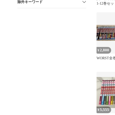
除外キーワード
1-12巻セ
葉 全巻初
2,800
¥
WORST全
5,555
¥