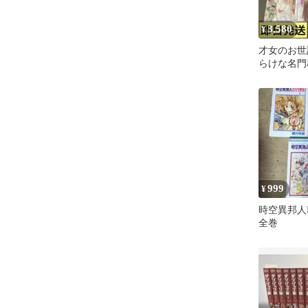
3,580
¥
才女のお世
らけな名門
のお嬢様 全
版
999
¥
時空異邦人K
全巻