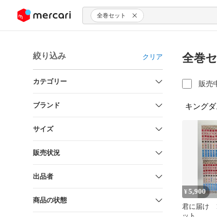
ンツにスキップ
全巻セット
絞り込み
全巻セ
クリア
カテゴリー
販売
ブランド
キングダ
サイズ
販売状況
出品者
5,900
¥
商品の状態
君に届け 1
ット