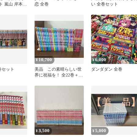
ット 嵐山 岸本和
恋 全巻
い 全巻セット
版
10,700
6,000
¥
¥
巻セット
美品 この素晴らしい世
ダンダダン 全巻
界に祝福を！ 全22巻＋爆
焔5巻
3,500
5,000
¥
¥