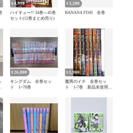
4,999
3,280
¥
¥
巻
ハイキュー!! 34巻～45巻
BANANA FISH 全巻
セット(12巻まとめ売り)
26,000
1,900
¥
¥
っ
キングダム 全巻セッ
魔男のイチ 全巻セッ
上
ト 1~78巻
ト 1-7巻 新品未使用
品 シュリンク付き