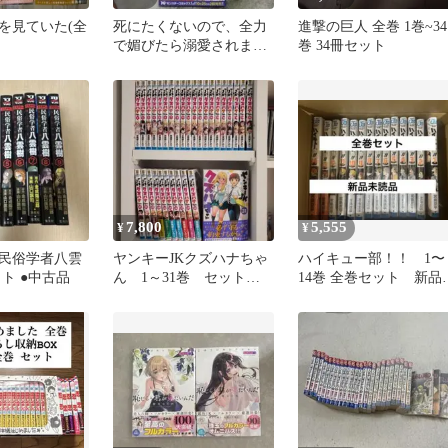
を見ていた(全
死にたくないので、全力
進撃の巨人 全巻 1巻~34
で媚びたら溺愛されまし
巻 34冊セット
た! 全巻3冊 .
7,800
5,555
¥
¥
民俗学者八雲
ヤンキーJKクズハナちゃ
ハイキュー部！！ 1〜
ト ●中古品
ん 1～31巻 セット
14巻 全巻セット 新品
宗我部としのり 最新32
読品
巻無し