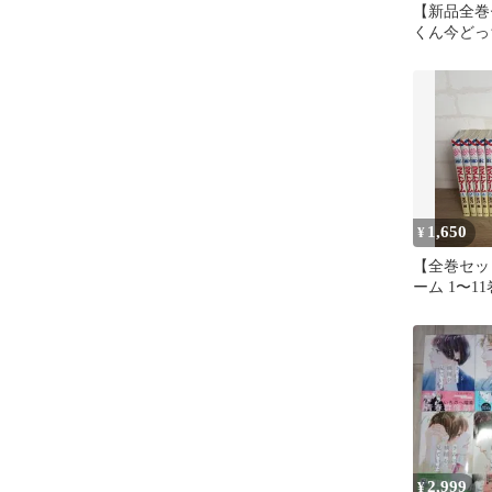
【新品全巻
くん今どっち
セット+ス
1,650
¥
【全巻セッ
ーム 1〜11
2,999
¥