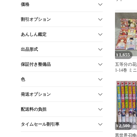
価格
割引オプション
あんしん鑑定
出品形式
1,655
¥
保証付き整備品
五等分の花
1-14巻 
き
色
発送オプション
配送料の負担
タイムセール割引率
2,500
¥
異世界召喚