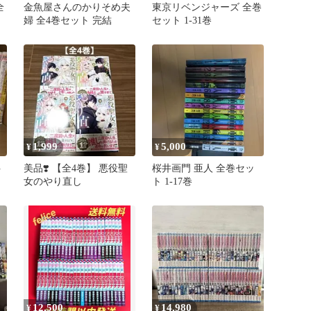
全
金魚屋さんのかりそめ夫
東京リベンジャーズ 全巻
婦 全4巻セット 完結
セット 1-31巻
1,999
5,000
¥
¥
ト
美品❣️ 【全4巻】 悪役聖
桜井画門 亜人 全巻セッ
女のやり直し
ト 1-17巻
12,500
14,980
¥
¥