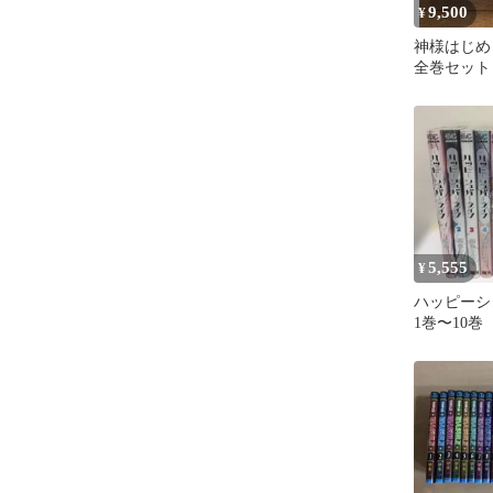
9,500
¥
神様はじめ
全巻セット
納BOX付き
5,555
¥
ハッピーシ
1巻〜10巻