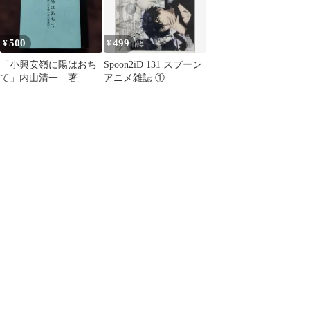
500
499
¥
¥
「小興安嶺に陽はおち
Spoon2iD 131 スプーン
て」内山清一 著
アニメ雑誌 ①