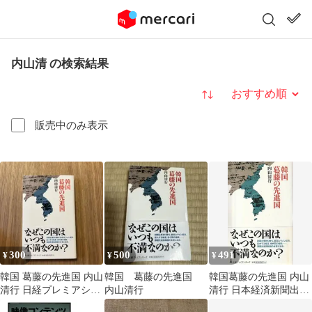
内山清 の検索結果
並び替え
販売中のみ表示
300
500
491
¥
¥
¥
韓国 葛藤の先進国 内山
韓国 葛藤の先進国
韓国葛藤の先進国 内山
清行 日経プレミアシリ
内山清行
清行 日本経済新聞出版
ーズ
社 2013年 S11511