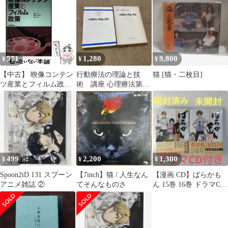
571
1,280
9,800
¥
¥
¥
【中古】 映像コンテン
行動療法の理論と技
猫 [猫・二枚目]
ツ産業とフィルム政策 /
術 講座 心理療法第2
菅谷実 中村清 内山隆 /
巻 昭和48年初版 日
丸善
本文化科学社
499
2,200
1,300
¥
¥
¥
Spoon2iD 131 スプーン
【7inch】猫 / 人生なん
【漫画 CD】ばらかも
アニメ雑誌 ②
てそんなものさ
ん 15巻 16巻 ドラマCD
付き 初回限定特装版 2
冊