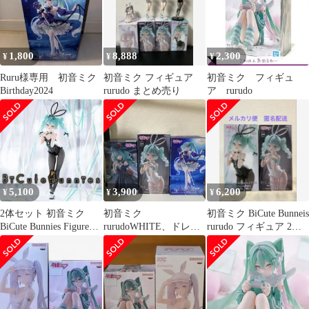
1,800
8,888
2,300
¥
¥
¥
Ruru様専用 初音ミク
初音ミク フィギュア
初音ミク フィギュ
Birthday2024
rurudo まとめ売り
ア rurudo
5,100
3,900
6,200
¥
¥
¥
2体セット 初音ミク
初音ミク
初音ミク BiCute Bunneis
BiCute Bunnies Figure
rurudoWHITE、ドレ
rurudo フィギュア 2種
rurudo
ス、Birthday2024フィギ
セット
ュア3点