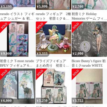
5,199
5,999
2,700
¥
¥
¥
rurudo イラスト フィギ
rurudo フィギュア 2種
初音ミク Holiday
ュア シュガー ＆ 初音
セット 初音ミク＆シ
Memories ゲーム フィギ
ミク 2体セット
ュガー
ュア rurudo
9,000
3,333
2,000
¥
¥
¥
初音ミク T-most rurudo
プライズフィギュア
Bicute Bunny’s figure 初
BPEV フィギュア 6体
まとめ売り 初音ミ
音ミクrurudo WHITE
セット
ク 桜ミク rurudo
ESPRESTO
6,000
5,250
3,722
¥
¥
¥