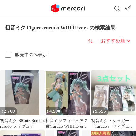
初音ミク Figure-rurudo WHITEver.- の検索結果
並び替え
販売中のみ表示
2,760
4,500
9,555
¥
¥
¥
初音ミク BiCute Bunnies
初音ミクフィギュア２
初音ミク・シュガー
rurudo フィギュア
種(rurudo WHITEver、
「rurudo」 フィギュア
抹茶パフェ はっか)
3点セット まとめ売り