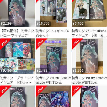
2,299
16,000
5,700
¥
¥
¥
【匿名配送】 初音ミク
初音ミク フィギュア4
初音ミク バニー rurudo
バニー フィギュア
点セット
フィギュア 2個 まと
め売り 新品未開封
9,400
2,499
1,800
¥
¥
¥
初音ミク プライズフ
初音ミク BiCute Bunnies
初音ミク BiCute Bunnies
ィギュア 7体セット
rurudo WHITEver.
rurudo WHITEver.