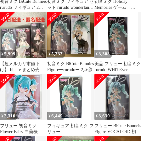
初音ミク BiCute Bunneis
初音ミク フィギュア セ
初音ミク Holiday
rurudo フィギュア 2種
ット rurudo wonderland
Memories ゲーム
セット
シナモロール
rurudo フィギュア
5,999
5,333
3,308
¥
¥
¥
【超メルカリ市値下
初音ミク BiCute Bunnies
美品 フリュー 初音ミク
げ】 bicute まとめ売り
Figureーrurudoー 2点②
rurudo WHITEver.
フィギュア 初音ミク 宇
BiCute Bunnies フィギュ
崎月
ア
2,310
6,449
3,630
¥
¥
¥
フリュー 初音ミク
フィギュア 初音ミク フ
フリュー BiCute Bunneis
Flower Fairy 白薔薇
リュー
Figure VOCALOID 初音
ミク rurudo WHITEver.