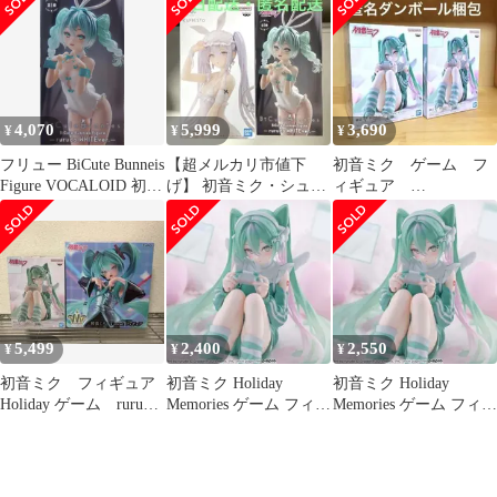
4,070
5,999
3,690
¥
¥
¥
フリュー BiCute Bunneis
【超メルカリ市値下
初音ミク ゲーム フ
Figure VOCALOID 初音
げ】 初音ミク・シュガ
ィギュア
ミク rurudo WHITEver.
ー rurudoフィギュア セ
HolidayMemories rurudo
ット
２点
5,499
2,400
2,550
¥
¥
¥
初音ミク フィギュア
初音ミク Holiday
初音ミク Holiday
Holiday ゲーム rurudo
Memories ゲーム フィギ
Memories ゲーム フィギ
T-most
ュア rurudo
ュア rurudo