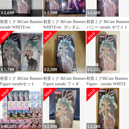
2,699
2,500
2,600
¥
¥
¥
初音ミク BiCute Bunnies
初音ミク BiCute Bunnies
初音ミク BiCute Bunneis
rurudo WHITEver.
WHITEver. ガンダム
バニー rurudo ホワイト
5,749
2,500
2,222
¥
¥
¥
初音ミク BiCute Bunnies
初音ミク BiCute Bunnies
初音ミクBiCute Bunnies
Figure rurudoセット
Figure rurudo フィギュ
Figure - rurudo WHITE
ア
46,555
2,898
2,280
¥
¥
¥