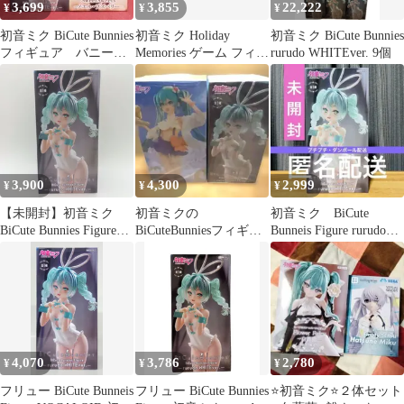
3,699
3,855
22,222
¥
¥
¥
初音ミク BiCute Bunnies
初音ミク Holiday
初音ミク BiCute Bunnies
フィギュア バニー
Memories ゲーム フィギ
rurudo WHITEver. 9個
Sweet ノエル
ュア rurudo
3,900
4,300
2,999
¥
¥
¥
【未開封】初音ミク
初音ミクの
初音ミク BiCute
BiCute Bunnies Figure
BiCuteBunniesフィギュ
Bunneis Figure rurudo
rurudo WHITEver. バニ
ア とトロピカルジュー
WHITE
ーガール フィギュア フ
スフィギュア
リュー FuRyu プライズ
A-16-9
4,070
3,786
2,780
¥
¥
¥
フリュー BiCute Bunneis
フリュー BiCute Bunnies
⭐初音ミク⭐２体セット