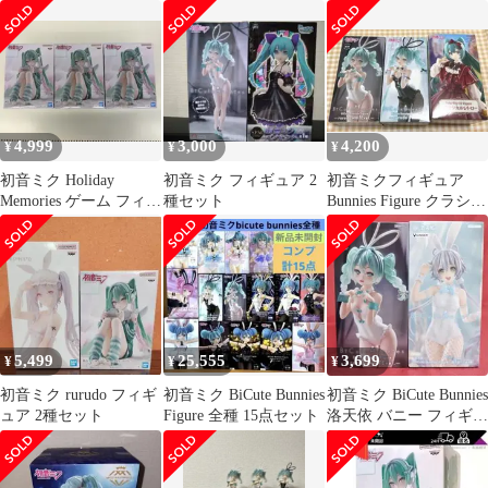
子、初音ミク3体まとめ
売り
4,999
3,000
4,200
¥
¥
¥
初音ミク Holiday
初音ミク フィギュア 2
初音ミクフィギュア
Memories ゲーム フィギ
種セット
Bunnies Figure クラシカ
ュア rurudo
ルレトロー
5,499
25,555
3,699
¥
¥
¥
初音ミク rurudo フィギ
初音ミク BiCute Bunnies
初音ミク BiCute Bunnies
ュア 2種セット
Figure 全種 15点セット
洛天依 バニー フィギュ
ア ホワイト