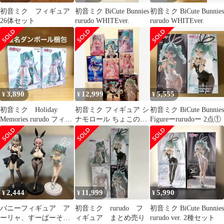
初音ミク フィギュア
初音ミク BiCute Bunnies
初音ミク BiCute Bunnies
26体セット
rurudo WHITEver.
rurudo WHITEver.
3,890
12,999
5,555
¥
¥
¥
初音ミク Holiday
初音ミク フィギュア シ
初音ミク BiCute Bunnies
Memories rurudo フィギ
ナモロール ちょこのせ
Figureーrurudoー 2点①
ュア ゲーム
タイクレ 桜ミク AMP
バニー
2,444
11,999
5,990
¥
¥
¥
バニーフィギュア ア
初音ミク rurudo フ
初音ミク BiCute Bunnies
ーリャ、すーぱーそに
ィギュア まとめ売り
rurudo ver. 2種セット