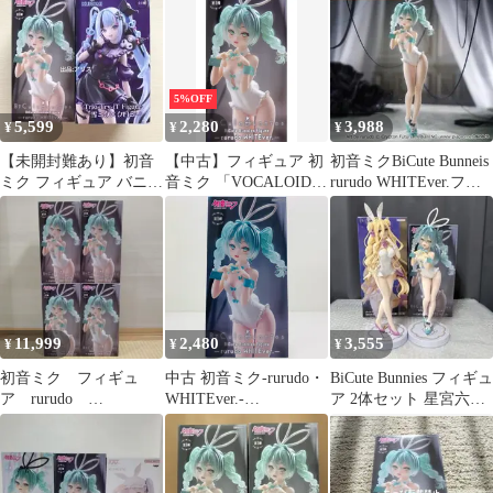
5%OFF
5,599
2,280
3,988
¥
¥
¥
【未開封難あり】初音
【中古】フィギュア 初
初音ミクBiCute Bunneis
ミク フィギュア バニー
音ミク 「VOCALOID」
rurudo WHITEver.フィ
rurudo 雪ミク×クロミ
BiCute Bunnies Figure-
ギュア
rurudo WHITEver.-
11,999
2,480
3,555
¥
¥
¥
初音ミク フィギュ
中古 初音ミク-rurudo・
BiCute Bunnies フィギュ
ア rurudo
WHITEver.-
ア 2体セット 星宮六喰
WHITEver. 4個セット
BiCuteBunneisFigure「
初音ミク
初音ミク」