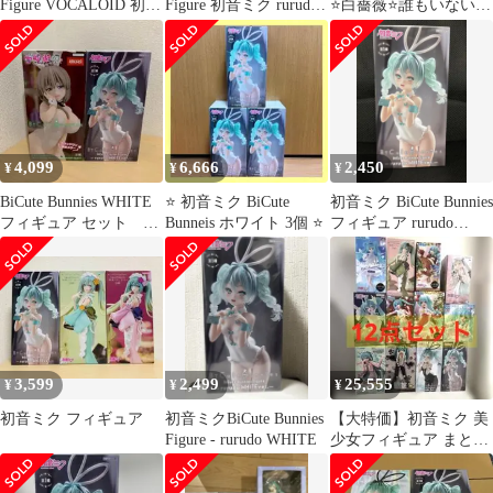
Figure VOCALOID 初音
Figure 初音ミク rurudo
⭐白薔薇⭐誰もいないセ
ミク rurudo WHITEver.
WHITEver. フィギュア
カイの初音ミク⭐
4,099
6,666
2,450
¥
¥
¥
BiCute Bunnies WHITE
⭐️ 初音ミク BiCute
初音ミク BiCute Bunnies
フィギュア セット 宇
Bunneis ホワイト 3個 ⭐️
フィギュア rurudo
崎月・初音ミク
WHITEver
3,599
2,499
25,555
¥
¥
¥
初音ミク フィギュア
初音ミクBiCute Bunnies
【大特価】初音ミク 美
Figure - rurudo WHITE
少女フィギュア まとめ
売り 12点セット プライ
ズ