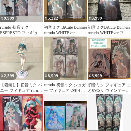
9,999
5,222
3,999
¥
¥
¥
rurudo 初音ミク
初音ミク BiCute Bunnies
初音ミクBiCute Bunneis
ESPRESTO フィギュア
rurudo WHITEver.
rurudo WHITEver.フィ
セット
ギュア
2,399
8,999
8,999
¥
¥
¥
【箱無し】初音ミク バ
rurudo 初音ミク シュガ
初音ミク フィギュア ま
ニー フィギュア rurudo
ー フィギュア 2種４個
とめ売り ヴィンテージ
WHITEver.
セット
ドール BiCute rurudo