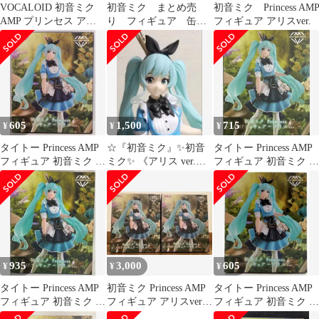
VOCALOID 初音ミク
初音ミク まとめ売
初音ミク Princess AM
AMP プリンセス アリ
り フィギュア 缶バ
フィギュア アリスver.
ス フィギュア
ッジ キーホルダー
ぬいぐるみ 中国限定
605
1,500
715
¥
¥
¥
タイトー Princess AMP
☆『初音ミク』✨初音
タイトー Princess AMP
フィギュア 初音ミク ~
ミク✨ 《アリス ver.》
フィギュア 初音ミク ~
アリスver.~再販
Princess フィギュア ❣️
アリスver.~
935
3,000
605
¥
¥
¥
タイトー Princess AMP
初音ミク Princess AMP
タイトー Princess AMP
フィギュア 初音ミク ~
フィギュア アリスver. 2
フィギュア 初音ミク ~
アリスver.~
体セット
アリスver.~