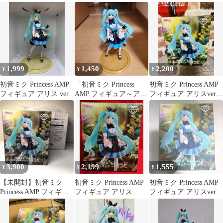
スver.〜
ア～アリスver.～
1,999
1,450
2,200
¥
¥
¥
初音ミク Princess AMP
「初音ミク Princess
初音ミク Princess AMP
フィギュア アリス ver.
AMP フィギュア～アリ
フィギュア アリスver.
スver.～」
タイトー
3,900
2,199
1,555
¥
¥
¥
【未開封】初音ミク
初音ミク Princess AMP
初音ミク Princess AMP
Princess AMP フィギュ
フィギュア アリス
フィギュア アリスver
ア～アリス～タイクレ
ver. 箱少しへこみ
限定