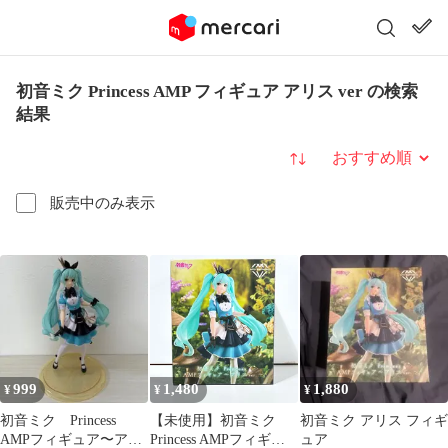
初音ミク Princess AMP フィギュア アリス ver の検索
結果
並び替え
販売中のみ表示
999
1,480
1,880
¥
¥
¥
初音ミク Princess
【未使用】初音ミク
初音ミク アリス フィギ
AMPフィギュア〜アリ
Princess AMPフィギュ
ュア