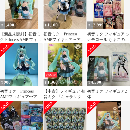
1,400
1,100
12,999
¥
¥
¥
【新品未開封】初音ミ
初音ミク Princess
初音ミク フィギュア シ
ク Princess AMP フィギ
AMPフィギュア〜アリ
ナモロール ちょこのせ
ュア～アリスver.～
スver.〜
タイクレ 桜ミク AMP
バニー
5%OFF
988
1,368
4,500
¥
¥
¥
初音ミク Princess
【中古】フィギュア 初
初音ミク フィギュア2
AMPフィギュア〜アリ
音ミク 「キャラクタ
体
スver.〜
ー・ボーカル・シリー
ズ01 初音ミク」
Princess AMP フィギュ
ア～アリスver.～