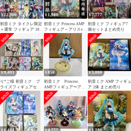
22,900
1,980
7,777
¥
¥
¥
初音ミク タイクレ限定
初音ミク Princess AMP
初音ミク フィギュア7
＋通常 フィギュア 18点
フィギュア～アリスver.
個セットまとめ売り
セット
～
9,493
850
3,000
¥
¥
¥
り*ご様 初音ミク プ
初音ミク Princess
初音ミク AMP フィギ
ライズフィギュアセッ
AMPフィギュア〜アリ
ア 2体 まとめ売り
ト
スver.〜
6,444
4,777
1,100
¥
¥
¥