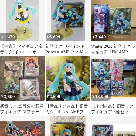
1,470
6,699
3,449
¥
¥
¥
【中古】フィギュア 初
初音ミク リペイント
Winter 2022 初音ミク フ
音ミク(イエロー/ホワ
Princess AMP フィギュ
ィギュア SPM AMP ア
イト) 「キャラクタ
ア アリスver.
リスver.
ー・ボーカル・シリー
ズ01 初音ミク」
Princess AMP フィギュ
ア～アリスver.～ タイ
トーオンラインクレー
ン限定
3,600
2,600
13,000
¥
¥
¥
初音ミク 五等分の花嫁
【新品未開封品】初音
【未開封品】初音ミク
フィギュア マフラータ
ミク Princess AMPフィ
フィギュア 5種セット
オル
ギュア 〜アリスver.〜
まとめ売り