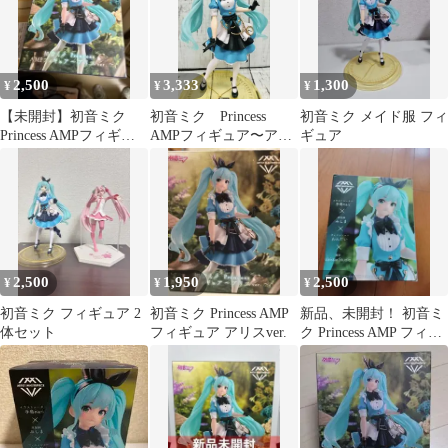
2,500
3,333
1,300
¥
¥
¥
【未開封】初音ミク
初音ミク Princess
初音ミク メイド服 フィ
Princess AMPフィギュ
AMPフィギュア〜アリ
ギュア
ア アリスver.
スver.〜
2,500
1,950
2,500
¥
¥
¥
初音ミク フィギュア 2
初音ミク Princess AMP
新品、未開封！ 初音ミ
体セット
フィギュア アリスver.
ク Princess AMP フィギ
ュア アリスver.