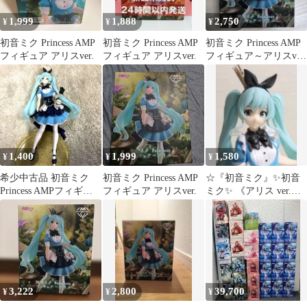
1,999
1,888
2,750
¥
¥
¥
初音ミク Princess AMP
初音ミク Princess AMP
初音ミク Princess AMP
フィギュア アリスver.
フィギュア アリスver.
フィギュア～アリスver.
～
1,400
1,999
1,580
¥
¥
¥
希少中古品 初音ミク
初音ミク Princess AMP
☆『初音ミク』✨初音
Princess AMPフィギュ
フィギュア アリスver.
ミク✨ 《アリス ver.》
ア アリスver.プライズ
Princess フィギュア ❣️
品
3,222
2,800
39,700
¥
¥
¥