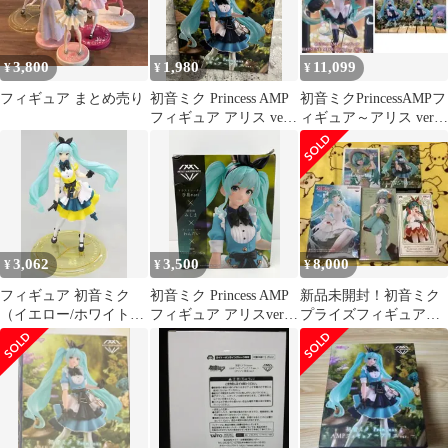
3,800
1,980
11,099
¥
¥
¥
フィギュア まとめ売り
初音ミク Princess AMP
初音ミクPrincessAMPフ
フィギュア アリス ver.
ィギュア～アリス ver.2
Hatsune Miku a
個 Birthday
3,062
3,500
8,000
¥
¥
¥
フィギュア 初音ミク
初音ミク Princess AMP
新品未開封！初音ミク
（イエロー/ホワイト）
フィギュア アリスver.
プライズフィギュア５
「キャラクター・ボー
未開封 Ｉ－９１
個セット！
カル・シリーズ01 初音
ミク」 Princess AMP フ
ィギュア〜アリスver.〜
タイトーオンラインク
レーン限定【10日以内
発送】