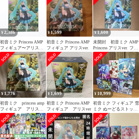
2,386
1,599
1,600
¥
¥
¥
初音ミク Princess AMP
初音ミク Princess AMP
未開封 初音ミク AMP
フィギュア〜アリス
フィギュア アリスver.
Princess アリスver. フィ
ver.〜 キャラクター・
ギュア
ボーカル・シリーズ01
初音ミク プライズ
(451425600) タイトー
1,776
1,699
10,999
¥
¥
¥
初音ミク princess amp
初音ミク Princess AMP
初音ミク フィギュア 雪
フィギュア アリス
フィギュア アリスver
ミク ぬーどるストッパ
ver.
ー 7点 フィギュア
まとめ売り