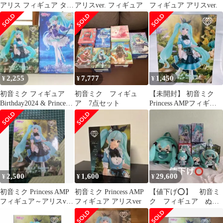
アリス フィギュア タイ
アリスver. フィギュア
フィギュア アリスver.
トー
2,255
7,777
1,450
¥
¥
¥
初音ミク フィギュア
初音ミク フィギュ
【未開封】 初音ミク
Birthday2024 & Princess
ア 7点セット
Princess AMPフィギュ
アリス
ア アリスver.
2,500
1,600
29,600
¥
¥
¥
初音ミク Princess AMP
初音ミク Princess AMP
【値下げ⭕️】 初音ミ
フィギュア～アリスver.
フィギュア アリスver
ク フィギュア ぬい
～
ぐるみ まとめ売り
中国限定 リュック