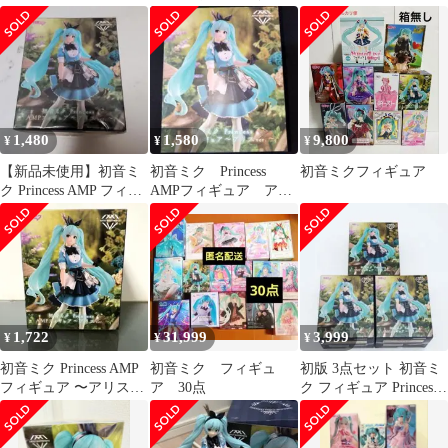
1,480
1,580
9,800
¥
¥
¥
【新品未使用】初音ミ
初音ミク Princess
初音ミクフィギュア
ク Princess AMP フィギ
AMPフィギュア アリ
ュア アリスver.
スver. 初音ミクフィギ
ュア
1,722
31,999
3,999
¥
¥
¥
初音ミク Princess AMP
初音ミク フィギュ
初版 3点セット 初音ミ
フィギュア 〜アリス
ア 30点
ク フィギュア Princess
ver.〜
AMP アリスver.