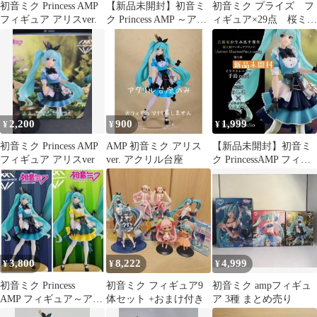
初音ミク Princess AMP
【新品未開封】初音ミ
初音ミク プライズ フ
フィギュア アリスver.
ク Princess AMP ～アリ
ィギュア×29点 桜ミ
ス ver.～
ク AMP まとめ売り
2,200
900
1,999
¥
¥
¥
初音ミク Princess AMP
AMP 初音ミク アリス
【新品未開封】初音ミ
フィギュア アリスver
ver. アクリル台座
ク PrincessAMP フィギ
ュア～アリスver.～
3,800
8,222
4,999
¥
¥
¥
初音ミク Princess
初音ミク フィギュア9
初音ミク ampフィギュ
AMP フィギュア～アリ
体セット +おまけ付き
ア 3種 まとめ売り
スver.～ タイクレ限定