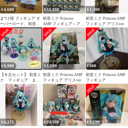
4,600
59,800
1,300
¥
¥
¥
ま*け様 フィギュア オ
初音ミク Princess
初音ミク Princess AMP
ーバーロード、初音ミ
AMP フィギュア～アリ
フィギュア アリスver.
ク他 まとめ売り
スver.～ 30体
8,980
1,599
800
¥
¥
¥
【８点セット】 初音ミ
初音ミク Princess AMP
初音ミク Princess AMP
ク フィギュア まと
フィギュア アリスver.
フィギュア
め売り アミューズメ
ント景品
4,271
24,500
1,599
¥
¥
¥