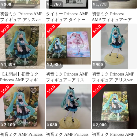
900
1,760
1,778
¥
¥
¥
初音ミク Princess AMP
タイトー Princess AMP
初音ミク Princess
フィギュア アリスver.
フィギュア タイトーオ
AMP フィギュア〜アリ
ンラインクレーン限定
スver.〜
初音ミク ~アリスver.~
(タイクレ限定)
1,499
2,980
900
¥
¥
¥
【未開封】初音ミク
初音ミク Princess AMP
初音ミク Princess AMP
Princess AMP フィギュ
フィギュア～アリス
フィギュア アリスver.
ア アリスver.
ver.、桜ドレスver
2,100
680
2,000
¥
¥
¥
初音ミク AMP Princess
初音ミク AMP Princess
初音ミク Princess AMP