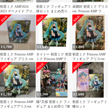
初音ミク AMP2024
初音ミク フィギュア 5
未開封 初音ミク アリス
2023 マーメイド アリス
体セット まとめ売り
ver. Princess AMP フィ
フィギュア まとめ売り
ジャンク
ギュア
1,700
2,641
1,800
¥
¥
¥
初音ミク Princess AMP
タイトー 初音ミク 初音
初音ミク Princess AMP
フィギュア プリス ver.
ミク Princess AMPフィ
フィギュア アリスver.
ギュア -アリスver.- フ
ィギュア
1,780
3,100
2,600
¥
¥
¥
初音ミク Princess AMP
猫*又様 初音ミク フィ
初音ミク フィギュア 2
フィギュアアリスver.
ギュア まとめ売り 7体
種セット