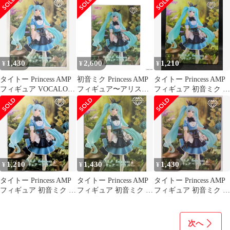
1,430
2,600
1,210
¥
¥
¥
タイトー Princess AMP
初音ミク Princess AMP
タイトー Princess AMP
フィギュア VOCALOID
フィギュア〜アリス
フィギュア 初音ミク ~
初音ミク ~アリスver.~
ver.〜 キャラクター・
アリスver.~
再販
ボーカル・シリーズ01
初音ミク プライズ
(451734400) タイトー
1,210
1,430
1,430
¥
¥
¥
タイトー Princess AMP
タイトー Princess AMP
タイトー Princess AMP
フィギュア 初音ミク ~
フィギュア 初音ミク ~
フィギュア 初音ミク ~
アリスver.~再販
アリスver.~
アリスver.~再販
次へ