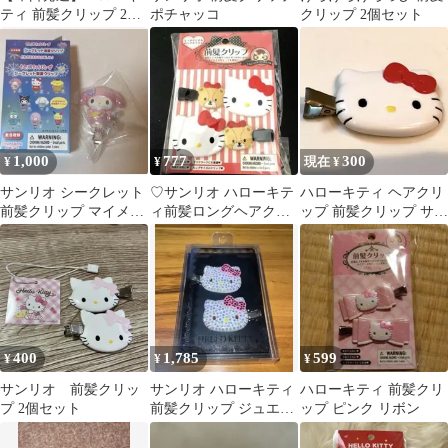
ティ 前髪クリップ 2個
ポチャッコ
クリップ 2個セット
セット サンリオ
1,000
777
300
¥
¥
現在 ¥
サンリオ シークレット
♡サンリオ ハローキテ
ハローキティ ヘアクリ
前髪クリップ マイメロ
ィ前髪ロングヘアクリ
ップ 前髪クリップ サン
ディ
ップ ♡
リオ
400
1,785
599
¥
¥
¥
サンリオ 前髪クリッ
サンリオ ハローキティ
ハローキティ 前髪クリ
プ 2個セット
前髪クリップ ジュエル
ップ ピンク リボン
デコ 新品未使用未開
封‼️