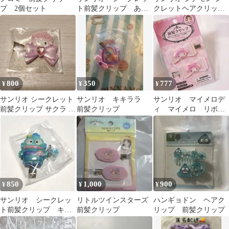
プ 2個セット
ト前髪クリップ あひ
クレットヘアクリップ
るのペックル
クローバー 前髪クリッ
プ
800
350
777
¥
¥
¥
サンリオ シークレット
サンリオ キキララ
サンリオ マイメロデ
前髪クリップ サクラ マ
前髪クリップ
ィ マイメロ リボ
イスウィートピアノ
ン 前髪クリップ ヘ
アピン ヘアクリップ
850
1,000
900
¥
¥
¥
サンリオ シークレッ
リトルツインスターズ
ハンギョドン ヘアク
ト前髪クリップ キャ
前髪クリップ
リップ 前髪クリップ
ラキラ祭り ハンギョ