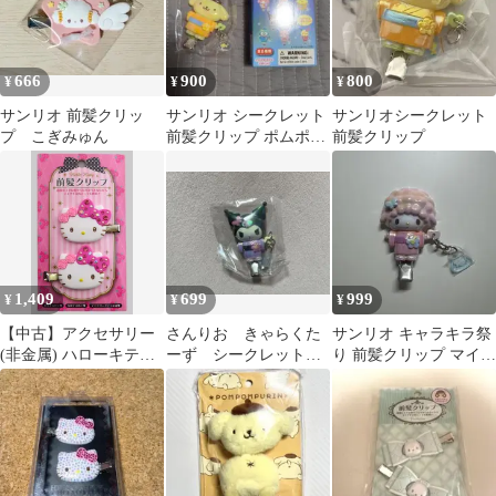
666
900
800
¥
¥
¥
サンリオ 前髪クリッ
サンリオ シークレット
サンリオシークレット
プ こぎみゅん
前髪クリップ ポムポム
前髪クリップ
プリン
1,409
699
999
¥
¥
¥
【中古】アクセサリー
さんりお きゃらくた
サンリオ キャラキラ祭
(非金属) ハローキティ
ーず シークレット
り 前髪クリップ マイス
前髪クリップ DX2(ピン
前髪 クリップ
ウィートピアノ
ク) 「サンリオキャラ
クターズ」