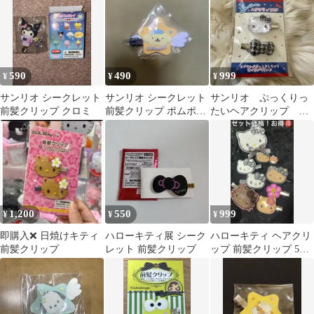
590
490
999
¥
¥
¥
サンリオ シークレット
サンリオ シークレット
サンリオ ぷっくりっ
前髪クリップ クロミ
前髪クリップ ポムポム
たいヘアクリップ ハ
プリン
ローキティ 前髪クリ
ップ
1,200
550
999
¥
¥
¥
即購入❌ 日焼けキティ
ハローキティ展 シーク
ハローキティ ヘアクリ
前髪クリップ
レット 前髪クリップ
ップ 前髪クリップ 5点
セット サンリオ