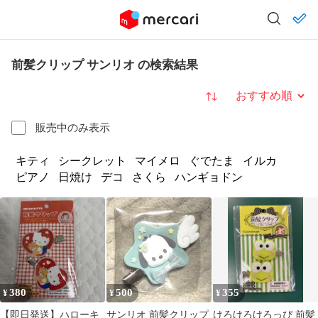
前髪クリップ サンリオ の検索結果
並び替え
販売中のみ表示
キティ
シークレット
マイメロ
ぐでたま
イルカ
ピアノ
日焼け
デコ
さくら
ハンギョドン
380
500
355
¥
¥
¥
【即日発送】ハローキ
サンリオ 前髪クリップ
けろけろけろっぴ 前髪