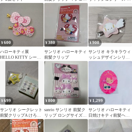
ロみたいなふわふわに
シュマロみたいなふわ
ゃんこ
ふわにゃんこ
600
380
900
¥
¥
¥
ハローキティ展
サンリオ ハローキティ
サンリオ キラキラウィ
HELLO KITTY シーク
前髪クリップ
ッシュデザインシリー
レット前髪クリップ★
ズ こぎみゅん 前髪クリ
ップ
699
800
1,299
¥
¥
¥
サンリオ シークレット
sanrio サンリオ 前髪ク
サンリオ ハローキティ
前髪クリップA けろけ
リップ ロングサイズ／
日焼けキティ前髪ヘア
ろけろっぴ
マイメロ
クリップ2個セット