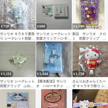
ドン
750
600
1,599
¥
¥
¥
サンリオ キラキラ夏祭
サンリオ シークレット
新品 サンリオ クロ
り シークレット前髪ク
前髪クリップ ハンギョ
ミ 前髪クリップ 日
リップ シナモロール
ドン
焼け トコナツ
1,111
1,444
1,220
¥
¥
¥
サンリオ シークレット
【匿名配送】サンリ
さんりおきゃらくたー
前髪クリップ ふわふ
オ ハローキティ 前
ず キャラキラ祭り シー
わにゃんこ
髪クリップ イルカ
クレット前髪クリップ
シャイニードルフィン
キティ