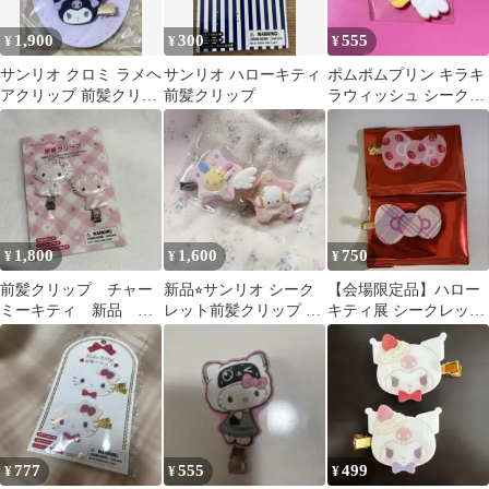
1,900
300
555
¥
¥
¥
サンリオ クロミ ラメヘ
サンリオ ハローキティ
ポムポムプリン キラキ
アクリップ 前髪クリッ
前髪クリップ
ラウィッシュ シークレ
プ 2個セット
ット前髪クリップB
1,800
1,600
750
¥
¥
¥
前髪クリップ チャー
新品⭐︎サンリオ シーク
【会場限定品】ハロー
ミーキティ 新品 サ
レット前髪クリップ ウ
キティ展 シークレット
ンリオ
サハナ•こぎみゅん
前髪クリップ
777
555
499
¥
¥
¥