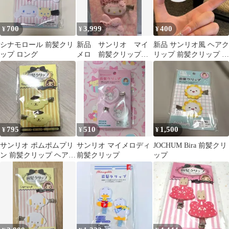
700
3,999
400
¥
¥
¥
シナモロール 前髪クリ
新品 サンリオ マイ
新品 サンリオ風 ヘアク
ップ ロング
メロ 前髪クリップ
リップ 前髪クリップ ヘ
DX ヘアクリップ 激
アアクセサリー 400円
レア 入手困難
795
510
1,500
¥
¥
¥
サンリオ ポムポムプリ
サンリオ マイメロディ
JOCHUM Bira 前髪クリ
ン 前髪クリップ ヘアク
前髪クリップ
ップ
リップ