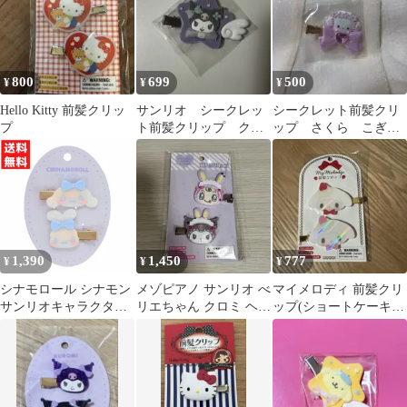
800
699
500
¥
¥
¥
Hello Kitty 前髪クリッ
サンリオ シークレッ
シークレット前髪クリ
プ
ト前髪クリップ クロ
ップ さくら こぎみ
ミ
ゅん サンリオ
1,390
1,450
777
¥
¥
¥
シナモロール シナモン
メゾピアノ サンリオ べ
マイメロディ 前髪クリ
サンリオキャラクター
リエちゃん クロミ ヘア
ップ(ショートケーキ) /
ズ ラメシリーズ ラメヘ
クリップ
サンリオ ヘアクリッ
アクリップ 前髪クリッ
プ 未開封
プ ラメ入り 洗顔時 ま
とめ髪