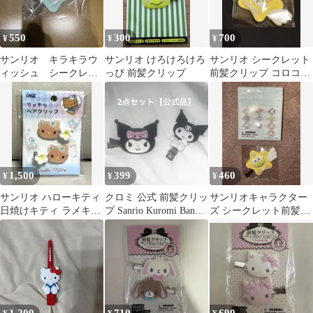
550
300
700
¥
¥
¥
サンリオ キラキラウ
サンリオ けろけろけろ
サンリオ シークレット
ィッシュ シークレッ
っぴ 前髪クリップ
前髪クリップ コロコロ
ト前髪クリップ☆ポチ
クリリン
ャッコ
1,500
399
460
¥
¥
¥
サンリオ ハローキティ
クロミ 公式 前髪クリッ
サンリオキャラクター
日焼けキティ ラメキラ
プ Sanrio Kuromi Bangs
ズ シークレット前髪ク
ヘアクリップ 前髪クリ
clip
リップ けろけろけろっ
ップ
ぴ