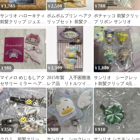
1,785
2,500
788
¥
¥
¥
サンリオ ハローキティ
ポムポムプリン ヘアク
ポチャッコ 前髪クリッ
前髪クリップ ジュエル
リップセット 前髪クリ
プ リボン サンリオ
デコ 新品未使用未開封❕️
ップ サンリオ
980
2,399
1,880
¥
¥
¥
マイメロ めじるしアク
2015年製 入手困難激
サンリオ シークレッ
セサリー ミラー ヘアク
レア品 リトルツイン
ト前髪クリップ 4点セ
リップ 前髪ヘアピン
スターズ 前髪クリップ
ット
350
900
910
¥
¥
¥
クロミ 前髪クリッ
サンリオ シークレッ
サンリオ シナモン シー