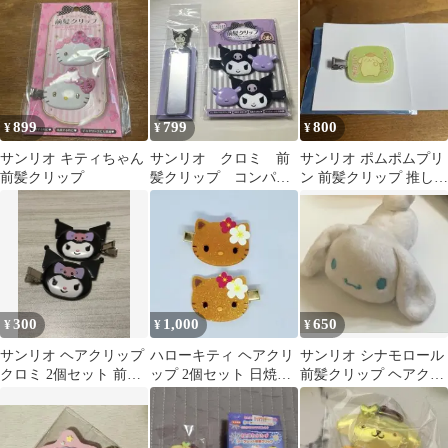
クロミ
899
799
800
¥
¥
¥
サンリオ キティちゃん
サンリオ クロミ 前
サンリオ ポムポムプリ
前髪クリップ
髪クリップ コンパク
ン 前髪クリップ 推しに
トミラー
ときめく♪サンリオキャ
ラクターズ
300
1,000
650
¥
¥
¥
サンリオ ヘアクリップ
ハローキティ ヘアクリ
サンリオ シナモロール
クロミ 2個セット 前髪
ップ 2個セット 日焼け
前髪クリップ ヘアクリ
クリップ
キティ 前髪クリップ キ
ップ ピューロランド
ティ