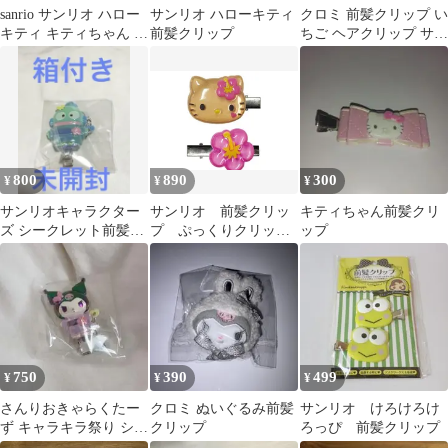
sanrio サンリオ ハロー
サンリオ ハローキティ
クロミ 前髪クリップ い
キティ キティちゃん 前
前髪クリップ
ちご ヘアクリップ サン
髪クリップ ケーキ
リオ ヘアピン 髪留め
800
890
300
¥
¥
¥
サンリオキャラクター
サンリオ 前髪クリッ
キティちゃん前髪クリ
ズ シークレット前髪ク
プ ぷっくりクリッ
ップ
リップ（キャラキラ祭
プ サンリオキャラク
り！）ハンギョドン
ターズ ぷっくりったい
ヘアクリップ2P ケイカ
ンパニー ヘア クリップ
前髪 髪留め
750
390
499
¥
¥
¥
さんりおきゃらくたー
クロミ ぬいぐるみ前髪
サンリオ けろけろけ
ず キャラキラ祭り シー
クリップ
ろっぴ 前髪クリップ
クレット前髪クリップ