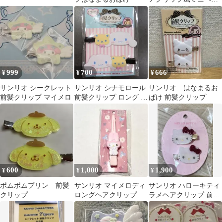
クリップ ポチャッコ
999
700
666
¥
¥
¥
サンリオ シークレット
サンリオ シナモロール
サンリオ はなまるお
前髪クリップ マイメロ
前髪クリップ ロング 2
ばけ 前髪クリップ
個セット
600
1,000
1,900
¥
¥
¥
ポムポムプリン 前髪
サンリオ マイメロディ
サンリオ ハローキティ
クリップ
ロングヘアクリップ
ラメヘアクリップ 前髪
クリップ 2個セット