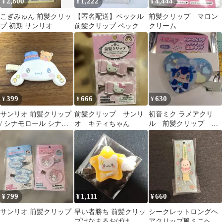
2,800
1,222
4,444
¥
¥
¥
こぎみゅん 前髪クリッ
【匿名配送】ペックル
前髪クリップ マロン
プ 初期 サンリオ
前髪クリップ ペックル
クリーム
とピッチのサマーデイ
ズ
399
666
630
¥
¥
¥
サンリオ 前髪クリップ
前髪クリップ サンリ
初音ミク ラメアクリ
/ シナモロール シナモ
オ キティちゃん
ル 前髪クリップ
ン / ヘアクリップ
KAITO
799
1,111
660
¥
¥
¥
サンリオ 前髪クリップ
早い者勝ち 前髪クリッ
シークレットロングヘ
プはなまるおばけ
アクリップ風ミニヘア