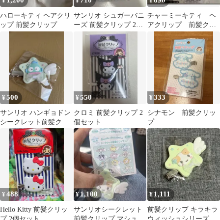
1,200
710
690
¥
¥
¥
ハローキティ ヘアクリ
サンリオ シュガーバニ
チャーミーキティ ヘ
ップ 前髪クリップ
ーズ 前髪クリップ 2個
アクリップ 前髪クリ
セット
ップ
500
550
333
¥
¥
¥
サンリオ ハンギョドン
クロミ 前髪クリップ 2
シナモン 前髪クリッ
シークレット前髪クリ
個セット
プ
ップ キラキラウィッシ
ュ
488
1,100
1,111
¥
¥
¥
Hello Kitty 前髪クリッ
サンリオシークレット
前髪クリップ キラキラ
プ 2個セット
前髪クリップ マシュマ
ウィッシュシリーズ マ