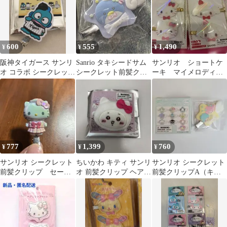
600
555
1,490
¥
¥
¥
阪神タイガース サンリ
Sanrio タキシードサム
サンリオ ショートケ
オ コラボ シークレット
シークレット前髪クリ
ーキ マイメロディ
前髪クリップ ハンギョ
ップA（キラキラウィ
ー ハローキティ 前
ドン
ッシュ）
髪クリップセット
777
1,399
760
¥
¥
¥
サンリオ シークレット
ちいかわ キティ サンリ
サンリオ シークレット
前髪クリップ セーラ
オ 前髪クリップ ヘアク
前髪クリップA（キラ
ーカラー ハローキテ
リップ
キラウィッシュ）リト
ィ 新品未使用
ルツインスターズ