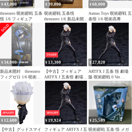
43,000
39,800
68,000
¥
¥
¥
threezero 呪術廻戦 五条
呪術廻戦 五条悟
Asmus Toys 呪術廻戦 五
悟 1/6 フィギュア
threezero 1/6 新品未開封
条悟 1/6 呪術高專
figzero
5%OFF
34,000
13,300
27,820
¥
¥
¥
新品未開封 threezero
【中古】フィギュア
ARTFX J 五条 悟 劇場
フィグゼロ 1/6 呪術廻
ARTFX J 五条悟 劇場版
版 呪術廻戦 0 Ver.
戦 五条悟
呪術廻戦 0 Ver. 「劇場
【TOHO animation
版 呪術廻戦 0」 1/8
STORE限定品】
PVC製塗装済み完成品
TOHO animation STORE
限定
10%OFF
10%OFF
12,600
19,924
25,589
¥
¥
¥
【中古】グッドスマイ
フィギュア ARTFX J 五
呪術廻戦 五条 悟 メガ