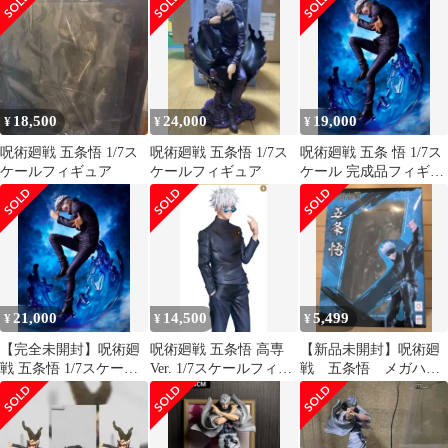
ア
18,500
24,000
19,000
¥
¥
¥
呪術廻戦 五条悟 1/7ス
呪術廻戦 五条悟 1/7ス
呪術廻戦 五条 悟 1/7ス
ケールフィギュア
ケールフィギュア
ケール 完成品フィギュ
ア 新品未開封
21,000
14,500
5,499
¥
¥
¥
【完全未開封】呪術廻
呪術廻戦 五条悟 高専
【新品未開封】呪術廻
戦 五条悟 1/7スケール
Ver. 1/7スケールフィギ
戦 五条悟 メガハウ
フィギュア
ュア
ス 1/8スケールフィギ
ュア