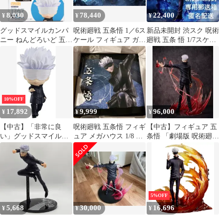
8,030
78,440
22,400
¥
¥
¥
グッドスマイルカンパ
呪術廻戦 五条悟 1／6ス
新品未開封 渋スク 呪術
ニー ねんどろいど 五条
ケール フィギュア ガレ
廻戦 五条 悟 1/7スケー
悟 劇場版 呪術廻戦
ージキット
ル 完成品フィギュア
0Ver. 1767
10%OFF
17,892
9,999
96,000
¥
¥
¥
【中古】「非常に良
呪術廻戦 五条悟 フィギ
【中古】フィギュア 五
い」グッドスマイルカ
ュア メガハウス 1/8 ス
条悟 「劇場版 呪術廻戦
ンパニー ねんどろいど
ケール 他 まとめ売り
0」 B-Style 1/4 プラス
五条悟 劇場版 呪術廻戦
チック製塗装済み完成
0Ver. ノンスケール
品 TOHO animation
ABS&PVC製 塗装済み
STORE限定
可動フィギュア
5%OFF
5,668
30,000
16,696
¥
¥
¥