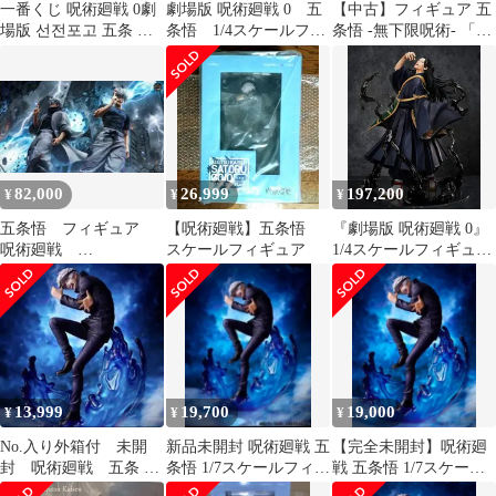
一番くじ 呪術廻戦 0劇
劇場版 呪術廻戦 0 五
【中古】フィギュア 五
場版 선전포고 五条 悟
条悟 1/4スケールフィ
条悟 -無下限呪術- 「呪
フィギュア (B144)
ギュア
術廻戦」 1/7 塗装済み
完成品 F：NEX限定
82,000
26,999
197,200
¥
¥
¥
五条悟 フィギュア
【呪術廻戦】五条悟
『劇場版 呪術廻戦 0』
呪術廻戦
スケールフィギュア
1/4スケールフィギュア
JujutsuKaisen ガレージ
夏油 傑 全高約500mm
キット
13,999
19,700
19,000
¥
¥
¥
No.入り外箱付 未開
新品未開封 呪術廻戦 五
【完全未開封】呪術廻
封 呪術廻戦 五条 悟
条悟 1/7スケールフィギ
戦 五条悟 1/7スケール
-1/7 スケールフィギュ
ュア
フィギュア