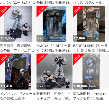
ルカンパニー ねんどろ
条悟 劇場版 呪術廻戦 0
ハウス 1/8スケール フ
いど 五条悟 劇場版 呪
Ver. 「劇場版 呪術廻戦
ィギュア 未開封
術廻戦 0Ver. ノンスケ
0」 1/8 PVC製塗装済み
ール ABS&PVC製 塗装
完成品 TOHO animation
済み 可動フィギュア
STORE限定【10日以内
発送】
15,555
2,860
2,860
¥
¥
¥
翌日発送 呪術廻戦
BANDAI SPIRITS 一番
BANDAI SPIRITS 一番
五条悟 フィギュア
くじ 劇場版 呪術廻戦 0
くじ 劇場版 呪術廻戦 0
PVC製品 ガレージキ
顕現 B賞 五条悟 フィギ
1224 B賞 五条悟 フィギ
ット
ュア
ュア
3,410
22,800
30,000
¥
¥
¥
メガハウス 1/8スケール
呪術廻戦 五条悟 フ
新品未開封 threezero
呪術廻戦 五条悟
ィギュア 36cm 塗装
フィグゼロ 1/6 呪術廻
完成品
戦 五条悟