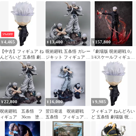
ィギュア TOHO
1224 B賞 五条悟 フィギ
0 Ver. TOHO
ュア
5%OFF
4,465
13,400
157,800
¥
¥
¥
【中古】フィギュア ね
呪術廻戦 五条悟 ガレー
『劇場版 呪術廻戦 0』
んどろいど 五条悟 劇場
ジキット フィギュア 24
1/4スケールフィギュア
版 呪術廻戦 0Ver. 「劇
時間以内発送 約36cm
五条 悟 全高約530mm
場版 呪術廻戦 0」
22,800
16,000
9,985
¥
¥
¥
呪術廻戦 五条悟 フ
翌日発送 呪術廻戦
フィギュア ねんどろい
ィギュア 36cm 塗装
五条悟 フィギュア
ど 五条悟 劇場版 呪術
完成品
PVC製品 ガレージキ
廻戦 0Ver. 「劇場版 呪
ット
術廻戦 0」【14日以内
発送】