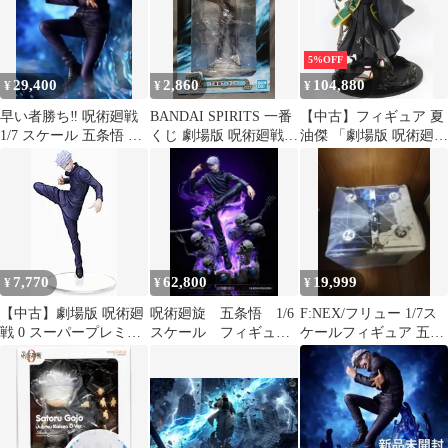
5%OFF
29,400
2,860
104,880
¥
¥
¥
早い者勝ち‼️ 呪術廻戦
BANDAI SPIRITS 一番
【中古】フィギュア 夏
1/7 スケール 五条悟 フ
くじ 劇場版 呪術廻戦 0
油傑 「劇場版 呪術廻戦
ィギュア
顕現 B賞 五条悟 フィギ
0」 B-Style 1/4 プラス
ュア
チック製塗装済み完成
品 TOHO animation
STORE 限定
7,770
62,800
19,999
¥
¥
¥
【中古】劇場版 呪術廻
呪術廻旋 五条悟 1/6
F:NEX/フリュー 1/7ス
戦 0 スーパープレミア
スケール フィギュア
ケールフィギュア 五条
ム フィギュア 五条悟
ガレージキット
悟 無下限呪術
セガ 全高約22cm セガ
プラザ