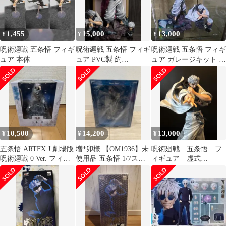
1,455
15,000
13,000
¥
¥
¥
呪術廻戦 五条悟 フィギ
呪術廻戦 五条悟 フィギ
呪術廻戦 五条悟 フィギ
ュア 本体
ュア PVC製 約
ュア ガレージキット セ
34cm（交換用パーツ付
ット
き）実物写真
10,500
14,200
13,000
¥
¥
¥
五条悟 ARTFX J 劇場版
増*卯様 【OM1936】未
呪術廻戦 五条悟 フ
呪術廻戦 0 Ver. フィギ
使用品 五条悟 1/7スケ
ィギュア 虚式
ュア
ールフィギュア 呪術廻
「茈」 特大フィギュ
戦
ア 頭部＆胴体交換パ
ーツ有