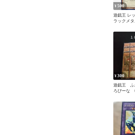
500
¥
遊戯王 レ
ラックメ
シークレッ
300
¥
遊戯王 ふ
ろびーな
９枚 効果