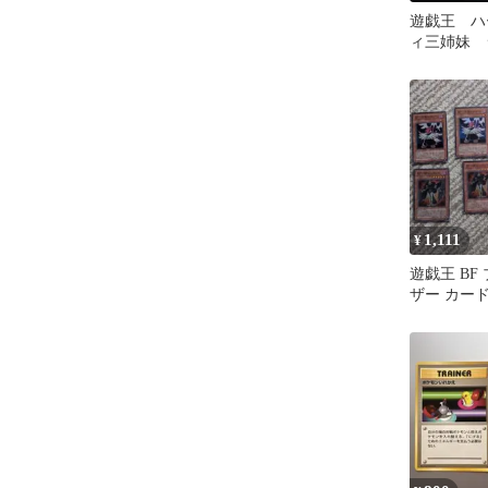
遊戯王 ハ
ィ三姉妹 
レア ※初
1,111
¥
遊戯王 BF
ザー カー