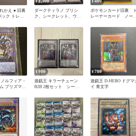
1,300
400
¥
¥
かえ ● 旧裏
ダークティラノ プリシ
ポケモンカード旧裏 
パック トレー
ク、シークレット、ウル
レーナーカード ノー
セット バラ売
トラ各種3枚
ルレア ポケモンギア
900
780
¥
¥
イノルフィア・
遊戯王 キラーチューン
遊戯王 D-HERO ドグマ
ム プリズマテ
B2B 2枚セット シーク
イ 青文字
クレット
レット ウルトラ