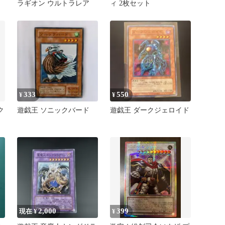
ラギオン ウルトラレア
ィ 2枚セット
333
550
¥
¥
ク
遊戯王 ソニックバード
遊戯王 ダークジェロイド
2,000
399
現在 ¥
¥