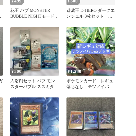
499
300
¥
¥
ト
花王 バブ MONSTER
遊戯王 D-HERO ダークエ
マ
BUBBLE NIGHTモード
ンジェル 3枚セット ス
バブモンスターバブル
ーパーレア
500
1,280
¥
¥
ガ
入浴剤セット バブ モン
ポケモンカード レギュ
スターバブル スズミタイ
落ちなし テツノイバラ
ム SUNCA
ex 構築済みデッキ