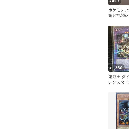
800
¥
ポケモンいれ
第1弾拡張
ナー 2枚
り可
1,350
¥
遊戯王 ダ
レクスター
ィックシー