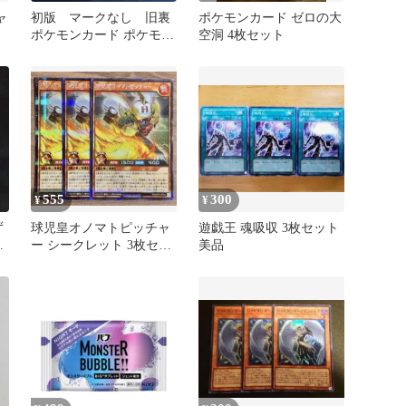
ャ
初版 マークなし 旧裏
ポケモンカード ゼロの大
ポケモンカード ポケモン
空洞 4枚セット
図鑑 3枚セット
555
300
¥
¥
ず
球児皇オノマトピッチャ
遊戯王 魂吸収 3枚セット
ー シークレット 3枚セッ
美品
ト