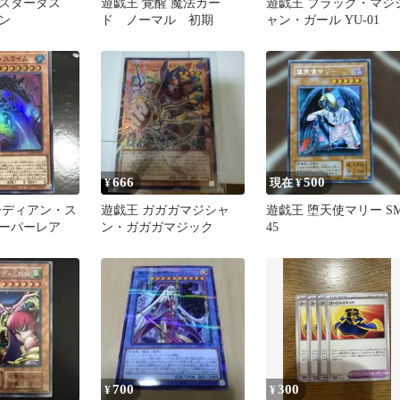
スターダス
遊戯王 覚醒 魔法カー
遊戯王 ブラック・マジ
ン
ド ノーマル 初期
ャン・ガール YU-01
666
500
¥
現在 ¥
ーディアン・ス
遊戯王 ガガガマジシャ
遊戯王 堕天使マリー SM
ーパーレア
ン・ガガガマジック
45
700
300
¥
¥