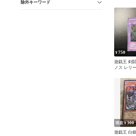
除外キーワード
750
¥
遊戯王 剣
ノス レリー
JP044
300
現在 ¥
遊戯王 白