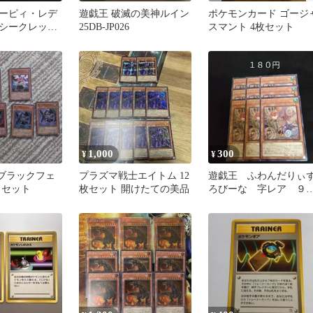
ーピィ・レデ
遊戯王 破滅の美神ルイン
ポケモンカード ゴージ
シークレット
25DB-JP026
スマント 4枚セット
期
1,000
300
¥
¥
 ブラックフェ
プラズマ戦士エイトム 12
遊戯王 ふわんだりぃ
ドセット
枚セット 開けたての美品
ろびーな 字レア ９
枚 効果