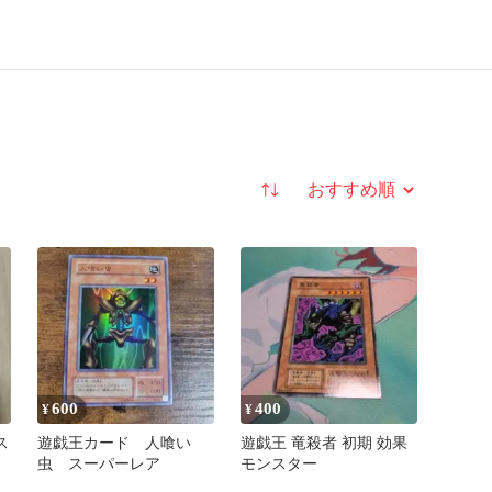
並び替え
600
400
¥
¥
ス
遊戯王カード 人喰い
遊戯王 竜殺者 初期 効果
虫 スーパーレア
モンスター