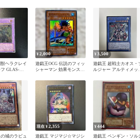
ロ
2,000
3,500
¥
¥
闘獣ヘラクレイ
遊戯王OCG 伝説のフィッ
遊戯王 超戦士カオス・
フ GLAS-
シャーマン 効果モンスタ
ルジャー アルティメッ
ー
レア
2,355
444
現在 ¥
¥
銀の城のラビュ
遊戯王 マジマジ☆マジシ
遊戯王 ペンギン・ソル