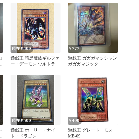
400
777
現在 ¥
¥
ロ
遊戯王 暗黒魔族ギルファ
遊戯王 ガガガマジシャン
ッ
ー・デーモン ウルトラ
ガガガマジック
ー
500
400
現在 ¥
¥
ン
遊戯王 ホーリー・ナイ
遊戯王 グレート・モス
ホ
ト・ドラゴン
ME-09