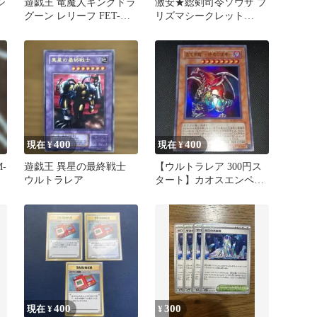
シ
遊戯王 竜魔人キングドラ
激安★総剣司令ソウザ プ
グーン レリーフ FET-
リズマシークレット
JP036
TW03-JP003
400
400
現在 ¥
現在 ¥
-
遊戯王 異星の最終戦士
【ウルトラレア 300円ス
ウルトラレア
タート】カオスエンペラ
ードラゴン 混沌帝龍 終
焉の使者
400
300
現在 ¥
¥