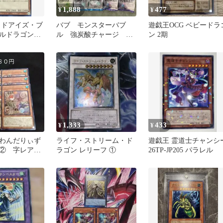
1,888
477
¥
¥
ッドアイズ・ブ
バブ モンスターバブ
遊戯王OCG ベビードラ
タルドラゴン
ル 強炭酸チャージ 3
ン 2期
ト
種 15個
1,333
433
¥
¥
わんだりぃず
ライフ・ストリーム・ド
遊戯王 霊道士チャンシ
 ② 字レア
ラゴン レリーフ ①
26TP-JP205 パラレル