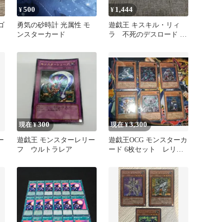
500
1,444
¥
¥
ゴ
勇気の砂時計 光属性 モ
遊戯王 キスキル・リィ
ンスターカード
ラ 不死のデスロード プ
リズマ 3枚セット
300
3,300
現在 ¥
現在 ¥
ー
遊戯王 モンスターレリー
遊戯王OCG モンスターカ
フ ウルトラレア
ード 6枚セット レリー
フまとめ売り