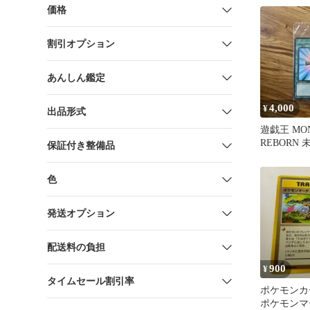
価格
割引オプション
あんしん鑑定
4,000
¥
出品形式
遊戯王 MON
REBORN 
保証付き整備品
色
発送オプション
配送料の負担
900
¥
タイムセール割引率
ポケモンカ
ポケモンマ