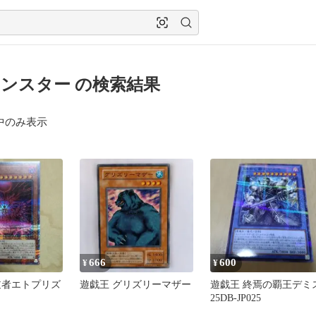
ンスター の検索結果
中のみ表示
666
600
¥
¥
逆者エトプリズ
遊戯王 グリズリーマザー
遊戯王 終焉の覇王デミ
25DB-JP025