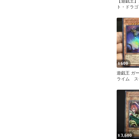
【遊戯王】
ト・ドラゴ
600
¥
遊戯王 ガ
ライム ス
3,600
¥