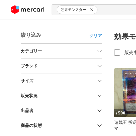
ンツにスキップ
効果モンスター
絞り込み
効果モ
クリア
カテゴリー
販売
ブランド
サイズ
販売状況
出品者
500
¥
遊戯王 叛
商品の状態
マ