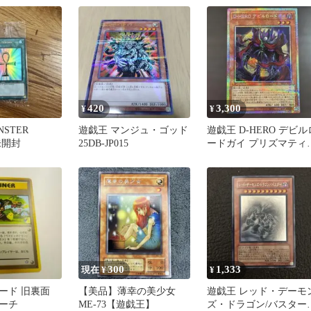
420
3,300
¥
¥
STER
遊戯王 マンジュ・ゴッド
遊戯王 D-HERO デビル
未開封
25DB-JP015
ードガイ プリズマティ
クシークレットレア カ
ド
300
1,333
現在 ¥
¥
ード 旧裏面
【美品】薄幸の美少女
遊戯王 レッド・デーモ
ーチ
ME-73【遊戯王】
ズ・ドラゴン/バスター