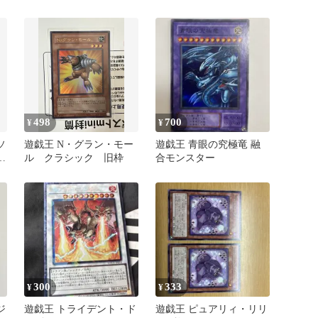
498
700
¥
¥
ソ
遊戯王 N・グラン・モー
遊戯王 青眼の究極竜 融
ト
ル クラシック 旧枠
合モンスター
300
333
¥
¥
ジ
遊戯王 トライデント・ド
遊戯王 ピュアリィ・リリ