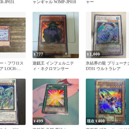
-JP031
ャンギャル WJMP-JP018
ャー
777
1,000
¥
¥
ー・フワロス
遊戯王 インフェルニテ
氷結界の龍 ブリューナ
 LOCH-
ィ・ネクロマンサー
DT01 ウルトラレア
499
400
¥
現在 ¥