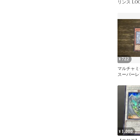
リンス LOCR
722
¥
マルチャミ
スーパーレア
JP047
1,000
¥