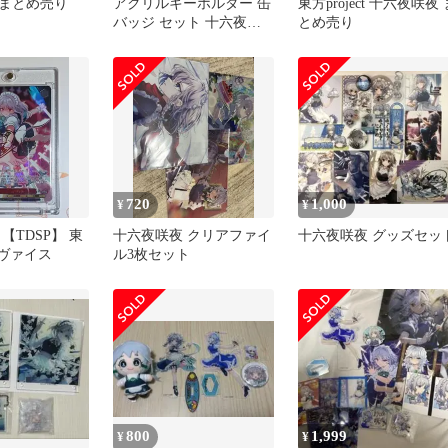
まとめ売り
アクリルキーホルダー 缶
東方project 十六夜咲夜 
バッジ セット 十六夜咲
とめ売り
夜
720
1,000
¥
¥
【TDSP】 東
十六夜咲夜 クリアファイ
十六夜咲夜 グッズセッ
t ヴァイス
ル3枚セット
800
1,999
¥
¥