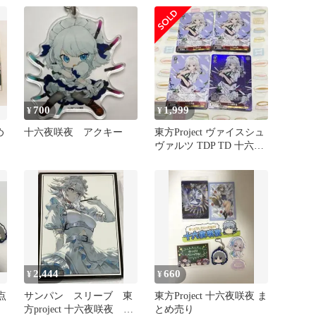
700
1,999
¥
¥
め
十六夜咲夜 アクキー
東方Project ヴァイスシュ
ヴァルツ TDP TD 十六夜
咲夜
2,444
660
¥
¥
点
サンパン スリーブ 東
東方Project 十六夜咲夜 ま
方project 十六夜咲夜
とめ売り