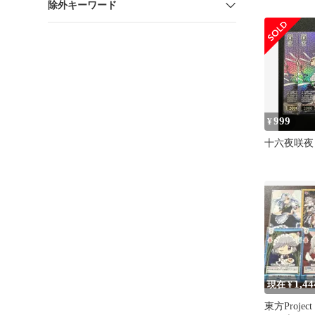
除外キーワード
デッキ パ
999
¥
十六夜咲夜 
1,44
現在 ¥
東方Proje