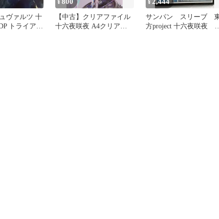
800
2,444
¥
¥
ュヴァルツ 十
【中古】クリアファイル
サンパン スリーブ 
DP トライアル
十六夜咲夜 A4クリアファ
方project 十六夜咲夜
ラレル
イル 「東方Project 十六夜
S19B
咲夜 illustration by
TEDDY 1/7 塗装済完成
品」 イザナギ流通限定購
入特典