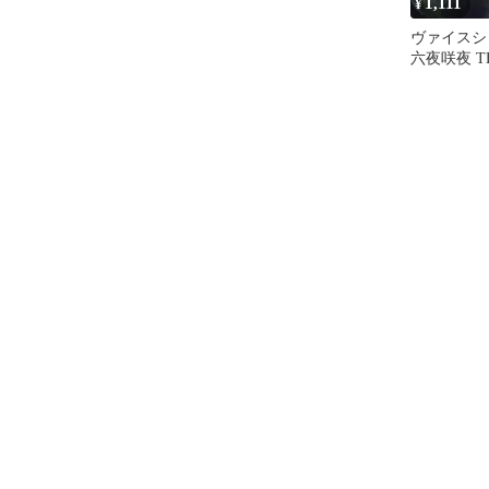
1,111
¥
ヴァイスシ
六夜咲夜 T
デッキ パ