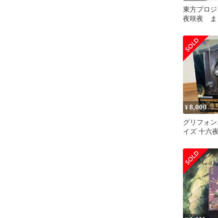
東方プロジ
夜咲夜 ま
8,000
¥
グリフォン
イズ 十六
ver. フィ