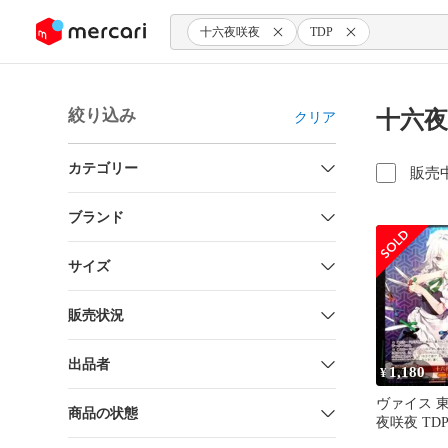
ンツにスキップ
十六夜咲夜
TDP
絞り込み
十六夜
クリア
カテゴリー
販売
ブランド
サイズ
販売状況
出品者
1,180
¥
ヴァイス 東方
商品の状態
夜咲夜 TD
ッキ パラ