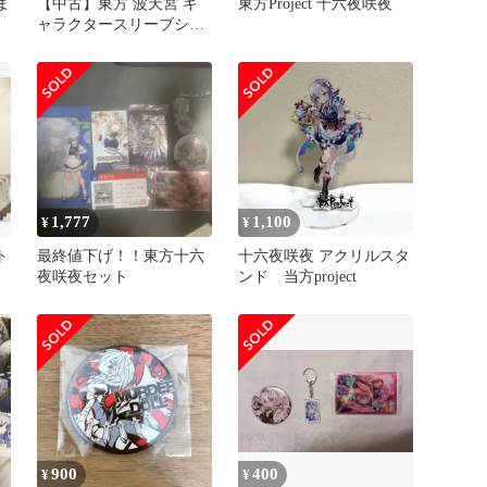
ま
【中古】東方 波天宮 キ
東方Project 十六夜咲夜
ャラクタースリーブシリ
ーズ 特別版 ホロスリー
ブ 「十六夜 咲夜」 リバ
イバル版 khxv5rg
1,777
1,100
¥
¥
ト
最終値下げ！！東方十六
十六夜咲夜 アクリルスタ
夜咲夜セット
ンド 当方project
900
400
¥
¥