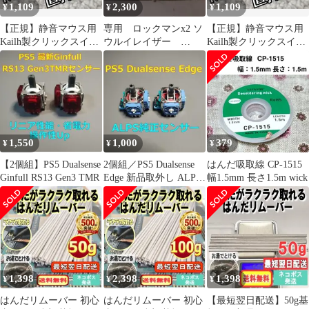
1,109
2,300
1,109
¥
¥
¥
【正規】静音マウス用
専用 ロックマンx2 ソ
【正規】静音マウス用
Kailh製クリックスイッ
ウルイレイザー
Kailh製クリックスイッ
チ１０ケ＋２０cm
FRAM化
チ１０ケ＋２０cm
MUTE ③
MUTE ②
1,550
1,000
379
¥
¥
¥
【2個組】PS5 Dualsense
2個組／PS5 Dualsense
はんだ吸取線 CP-1515
Ginfull RS13 Gen3 TMR
Edge 新品取外し ALPS
幅1.5mm 長さ1.5m wick
純正センサー
1,398
2,398
1,398
¥
¥
¥
はんだリムーバー 初心
はんだリムーバー 初心
【最短翌日配送】50g基