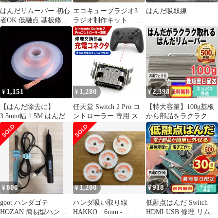
はんだリムーバー 初心
エコキューブラジオ3
はんだ吸取線
者OK 低融点 基板修理
ラジオ制作キット 未
部品取り外し
製作品
100g10u033
1,151
1,280
2,398
¥
¥
¥
【はんだ除去に】
任天堂 Switch 2 Pro コ
【特大容量】100g基板
3.5mm幅 1.5M はんだ除
ントローラー 専用 スイ
から部品をラクラク外
去編組ワイヤー 効率的
ッチ プロコン Type-C
せる！はんだリムーバ
なはんだ除去ツール 修
充電ポート ドック コネ
ー 10u033
復作業に最適
クター ソケット 充電口
補修 パーツ 故障 破損
修理 交換 部品 給電ポ
ート 互換品 G523
800
1,200
918
¥
¥
¥
goot ハンダゴテ
ハンダ吸い取り線
低融点はんだ Switch
HOZAN 簡易型ハンダ
HAKKO 6mm -
HDMI USB 修理 リムー