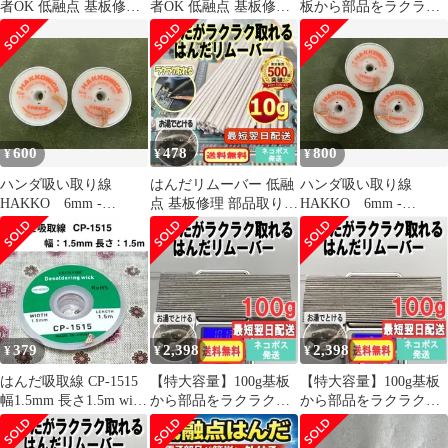
者OK 低融点 基板修理
者OK 低融点 基板修理
板から部品をラクラク
部品取り外し 50g05t040
部品取り外し
外せる！はんだリムー
100g10u030
バー05t039
600
478
800
¥
¥
¥
ハンダ吸い取り線
はんだリムーバー 低融
ハンダ吸い取り線
HAKKO 6mm -
点 基板修理 部品取り外
HAKKO 6mm -
1.5m 未使用品 2個セ
し 10g 初心者OK01r218
1.5m 未使用品 3個セ
ット
ット
379
2,398
2,398
¥
¥
¥
はんだ吸取線 CP-1515
【特大容量】100g基板
【特大容量】100g基板
幅1.5mm 長さ1.5m wick
から部品をラクラク外
から部品をラクラク外
a
せる！はんだリムーバ
せる！はんだリムーバ
ー 10u018
ー 10u029