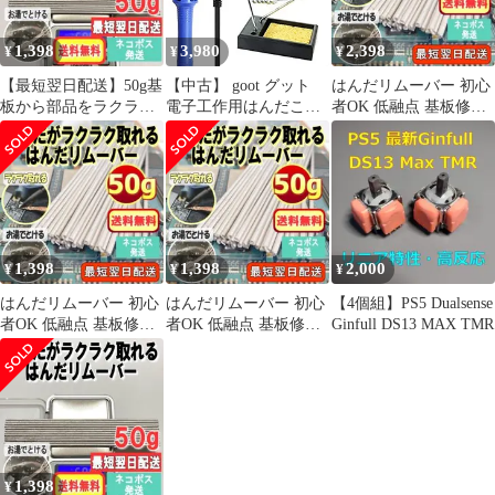
1,398
3,980
2,398
¥
¥
¥
【最短翌日配送】50g基
【中古】 goot グット
はんだリムーバー 初心
板から部品をラクラク
電子工作用はんだこて
者OK 低融点 基板修理
外せる！はんだリムー
セット 安定感大型コテ
部品取り外し
バー05t036
台付き 半田こて はんだ
100g10u019
吸い取り線 はんだ 40W
BM-40S
1,398
1,398
2,000
¥
¥
¥
はんだリムーバー 初心
はんだリムーバー 初心
【4個組】PS5 Dualsense
者OK 低融点 基板修理
者OK 低融点 基板修理
Ginfull DS13 MAX TMR
部品取り外し 50g05t024
部品取り外し 50g05t038
1,398
¥