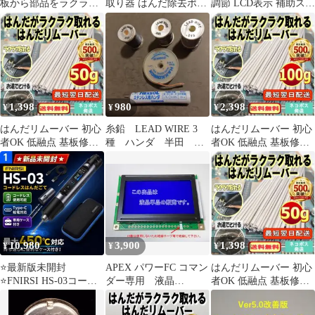
板から部品をラクラク
取り器 はんだ除去ポン
調節 LCD表示 補助スタ
外せる！はんだリムー
プ 片手 で扱いやすい
ンド付き 電子工作
バー05t043
すっぽんスッポン と吸
い取り DIY 作業工具
1,398
980
2,398
¥
¥
¥
はんだリムーバー 初心
糸鉛 LEAD WIRE 3
はんだリムーバー 初心
者OK 低融点 基板修理
種 ハンダ 半田 フ
者OK 低融点 基板修理
部品取り外し 50g05t043
ライマテリアル
部品取り外し
100g10u032
10,980
3,900
1,398
¥
¥
¥
⭐最新版未開封
APEX パワーFC コマン
はんだリムーバー 初心
⭐FNIRSI HS-03コード
ダー専用 液晶
者OK 低融点 基板修理
レスはんだごて450℃
（LCD）単品
部品取り外し 50g05t044
USB-C