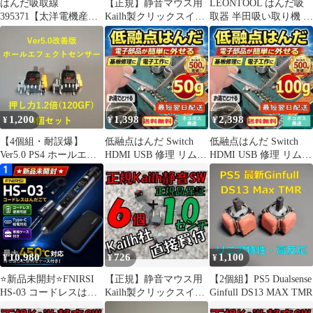
はんだ吸取線
【正規】静音マウス用
LEONTOOL はんだ吸
395371【太洋電機産
Kailh製クリックスイッ
取器 半田吸い取り機 手
業】
チ３ケ KAILH MUTE
動 真空 はんだ吸い取り
①
ポンプ はんだ吸取ポン
プ はんだ除去ツール ハ
ンダ吸取器 真空はんだ
除去ポンプ 半田吸い取
り線 2.5mmx1.5m 2枚セ
ット(グリーン)
1,200
1,398
2,398
¥
¥
¥
【4個組・耐誤爆】
低融点はんだ Switch
低融点はんだ Switch
Ver5.0 PS4 ホールエフ
HDMI USB 修理 リムー
HDMI USB 修理 リムー
ェクトセンサースティ
バー50g05t044
バ100g10u033
ック
10,980
726
1,100
¥
¥
¥
⭐新品未開封⭐FNIRSI
【正規】静音マウス用
【2個組】PS5 Dualsense
HS-03 コードレスはん
Kailh製クリックスイッ
Ginfull DS13 MAX TMR
だごて450℃ USB-C
チ６ケ＋１０cm MUTE