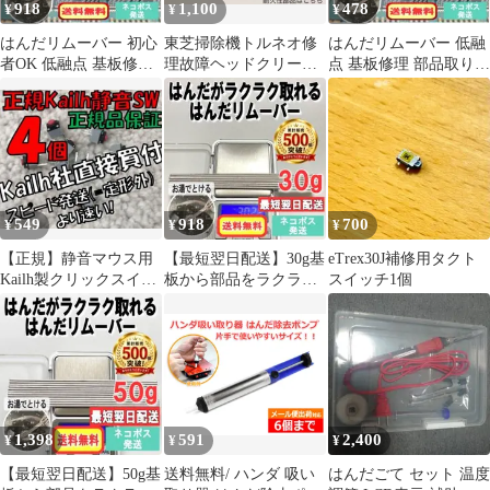
918
1,100
478
¥
¥
¥
はんだリムーバー 初心
東芝掃除機トルネオ修
はんだリムーバー 低融
者OK 低融点 基板修理
理故障ヘッドクリーナ
点 基板修理 部品取り外
部品取り外し
ー回転ブラシスイッチ
し 10g 初心者OK01r217
30g03s154
耐久性匿名発送はんだ
549
918
700
¥
¥
¥
【正規】静音マウス用
【最短翌日配送】30g基
eTrex30J補修用タクト
Kailh製クリックスイッ
板から部品をラクラク
スイッチ1個
チ４ケ KAILH MUTE
外せる！はんだリムー
①
バー03s154
1,398
591
2,400
¥
¥
¥
【最短翌日配送】50g基
送料無料/ ハンダ 吸い
はんだごて セット 温度