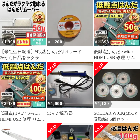
吸取器
1.5m 未使用品 5個セ
バー30g03s154
ット
1,398
1,200
1,398
¥
¥
¥
【最短翌日配送】50g基
はんだ付けリード
低融点はんだ Switch
板から部品をラクラク
HDMI USB 修理 リムー
外せる！はんだリムー
バー50g05t043
バー05t044
2,398
1,800
1,120
¥
¥
¥
低融点はんだ Switch
はんだ吸取器
SODEAR WICK(はんだ
HDMI USB 修理 リムー
吸取線) 5個セット
バ100g10u032