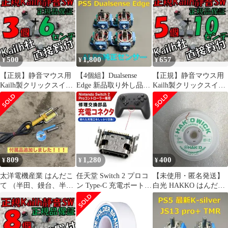
②
500
1,800
657
¥
¥
¥
【正規】静音マウス用
【4個組】Dualsense
【正規】静音マウス用
Kailh製クリックスイッ
Edge 新品取り外し品
Kailh製クリックスイッ
チ３ケ +６センチ
ALPS純正センサー
チ５ケ＋１０cm MUTE
MUTE ①
809
1,280
400
¥
¥
¥
太洋電機産業 はんだこ
任天堂 Switch 2 プロコ
【未使用・匿名発送】
て （半田、鏝台、半田
ン Type-C 充電ポート
白光 HAKKO はんだ吸
吸い取り線、ソルダー
コネクターG523
取線 ウィック
アシスト付き）
1.5m×1mm