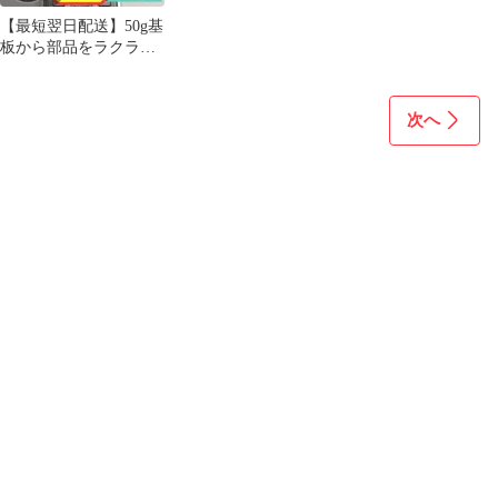
【最短翌日配送】50g基
板から部品をラクラク
外せる！はんだリムー
バー05t032
次へ