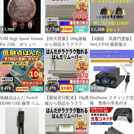
3,980
2,398
1,200
¥
¥
¥
YJM High Speed Volume
【特大容量】100g基板
【4個組・高真円度版】
Pot 250k ボリューム
から部品をラクラク外
Ver6.0 PS4 最新版ホー
ポット
せる！はんだリムーバ
ルエフェクト・誤爆抑
ー 10u032
制
478
478
7,980
¥
¥
¥
低融点はんだ Switch
【最短翌日配送】10g基
DualSense スティック交
HDMI USB 修理 リムー
板から部品をラクラク
換 専用小手先付き
バー10g01r219
外せる！はんだリムー
ハンダステーション
バー01r217
②