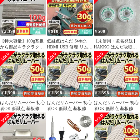
2,398
918
500
¥
¥
¥
【特大容量】100g基板
低融点はんだ Switch
【未使用・匿名発送】
から部品をラクラク外
HDMI USB 修理 リムー
HAKKO はんだ吸取線
せる！はんだリムーバ
バー30g03s153
1.5m×1.0mm 2個セット
ー 10u017
1,398
1,398
1,398
¥
¥
¥
はんだリムーバー 初心
はんだリムーバー 初心
はんだリムーバー 初心
者OK 低融点 基板修理
者OK 低融点 基板修理
者OK 低融点 基板修理
部品取り外し IC 05t028
部品取り外し 50g05t042
部品取り外し 50g05t027