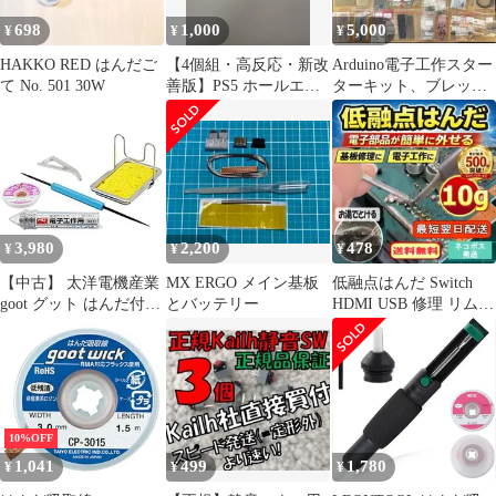
698
1,000
5,000
¥
¥
¥
HAKKO RED はんだご
【4個組・高反応・新改
Arduino電子工作スター
て No. 501 30W
善版】PS5 ホールエフ
ターキット、ブレッド
ェクトセンサースティ
ボード、基板、受動素
ックセンサー
子ほか
3,980
2,200
478
¥
¥
¥
【中古】 太洋電機産業
MX ERGO メイン基板
低融点はんだ Switch
goot グット はんだ付け
とバッテリー
HDMI USB 修理 リムー
スタートセット セット
バー10g01r217
内容 電子用はんだSD-
63約18g/はんだ吸い取
り線CP-2015約1.5m/ヒ
ートクリップ H-1L
10%OFF
1,041
499
1,780
¥
¥
¥