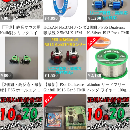
805
4,890
1,200
¥
¥
¥
【正規】静音マウス用
HOZAN No.3734 ハンダ
2個組／PS5 Dualsense
Kailh製クリックスイッ
吸取線 2.5MM X 15M
K-Silver JS13 Pro+ TMR
チ８ケ KAILH MUTE
工具 ツール DIY 作業工
①
具 道具 ハンダ
800
1,550
2,180
¥
¥
¥
【2個組・高反応・最新
【最新】PS5 Dualsense
akindou リードフリー
緑】PS5 ホールエフェ
Ginfull RS13 Gen3 TMR
ハンダ ワイヤー 100g
クトセンサースティッ
Φ0.6ｍｍ Sn スズ99.3%
クセンサー
Cu 銅0.7% ヤニ入り ハ
ンダ吸い取り線 付き 電
子工作 家電修理 パソコ
ン修理(シルバー)