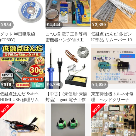
954
4,444
2,350
¥
¥
¥
グット 半田吸取線
こ*ん様 電子工作等精
低融点 はんだ 多ピン
(CP30Y)
密機器ハンダ付け工具
IC部品 リムーバー 100g
セット
ゆうパケットポスト発
送
918
6,790
1,050
¥
¥
¥
低融点はんだ Switch
【中古】(未使用･未開
東芝掃除機トルネオ修
HDMI USB 修理リムバ
封品) goot 電子工作用
理 ヘッドクリーナー
ー30g03s157
はんだこて セット 安定
回転しないマイクロス
感抜群の大型コテ台付
イッチはんだ
き 半田こて はんだ吸い
取り線 はんだ 40W
BM-40S 0pbj0lf