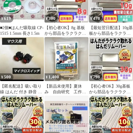
619
300
478
¥
¥
¥
■2個■はんだ吸取線 CP-
【初心者OK】8g 基板
【最短翌日配送】10g基
1515 1.5mm 長さ1.5m
から部品をラクラク外
板から部品をラクラク
せるはんだリムーバー
外せる！はんだリムー
008q044
バー01r219
500
1,400
798
¥
¥
¥
【匿名配送】吸い取り
【新品未使用】夏休
【初心者OK】30g基板
線 はんだ 付き 静音 マ
み 自由研究 工作キ
から部品をラクラク外
イクロボタンスイッチ
ット ライントレース
せる！はんだリムーバ
2個セット
カー 組立キット
ー03s158a