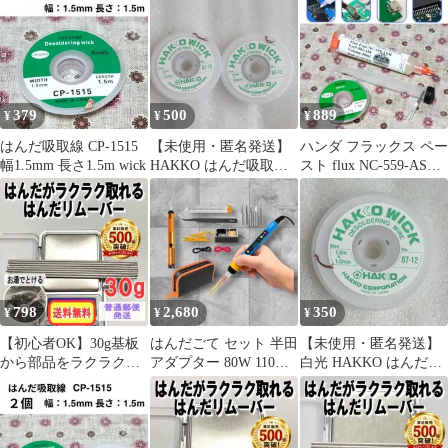
ト
379
500
889
¥
¥
¥
はんだ吸取線 CP-1515
【未使用・匿名発送】
ハンダ フラックス ペー
幅1.5mm 長さ1.5m wick
HAKKO はんだ吸取線
スト flux NC-559-ASM
1.5m×1.0mm 2個セット
& ハンダ吸取線
798
2,680
350
¥
¥
¥
【初心者OK】30g基板
はんだごて セット 半田
【未使用・匿名発送】
から部品をラクラク外
アダプター 80W 110V
白光 HAKKO はんだ吸
せる！はんだリムーバ
温度調節 吸い取り器
取線 1.5m×1.0mm
ー03s158