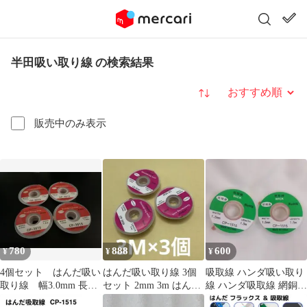
半田吸い取り線 の検索結果
並び替え
販売中のみ表示
780
888
600
¥
¥
¥
4個セット はんだ吸い
はんだ吸い取り線 3個
吸取線 ハンダ吸い取り
取り線 幅3.0mm 長さ
セット 2mm 3m はんだ
線 ハンダ吸取線 網銅線
1.5m
半田 除去 工作
はんだ ハンダ 2個セッ