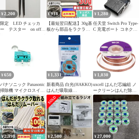
2,200
918
1,280
¥
¥
¥
限定 LED チェッカ
【最短翌日配送】30g基
任天堂 Switch Pro Type-
ー テスター on off
板から部品をラクラク
C 充電ポート コネクタ
付 自作 LED 打ち替
外せる！はんだリムー
ー G522
え
バー03s157
650
1,331
1,030
¥
¥
¥
パナソニック Panasonic
新着商品 白光(HAKKO)
uxcell はんだ芯編組 ノ
掃除機 マイクロスイッ
はんだ吸取線
ークリーンはんだ除去
チ ABJ151460 東芝 クリ
3mm×1.5m ハロゲンフ
芯編組 幅3.5 mm 長さ
ーナー サイクロン掃除
リーフラックス 無洗浄
1.5 M はんだ付け電気
機 回転ヘッド
タイプ FR551-3015-J
部品の取り外し用 1個
2,398
2,500
27,000
¥
¥
¥