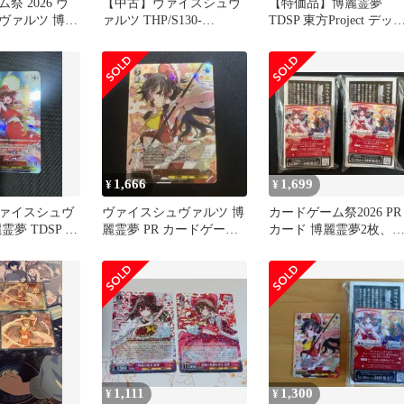
祭 2026 ヴ
【中古】ヴァイスシュヴ
【特価品】博麗霊夢
ヴァルツ 博麗
ァルツ THP/S130-
TDSP 東方Project デッ
ートリアルデッ
P01[PR]：博麗霊夢
箔押し
1,666
1,699
¥
¥
ァイスシュヴ
ヴァイスシュヴァルツ 博
カードゲーム祭2026 PR
霊夢 TDSP 東
麗霊夢 PR カードゲーム
カード 博麗霊夢2枚、
 デッキ
祭
ュートリアルデッキ2セ
ット
1,111
1,300
¥
¥