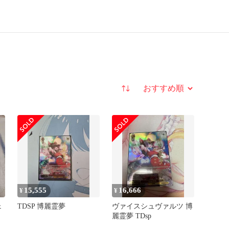
並び替え
15,555
16,666
¥
¥
ェ
TDSP 博麗霊夢
ヴァイスシュヴァルツ 博
麗霊夢 TDsp