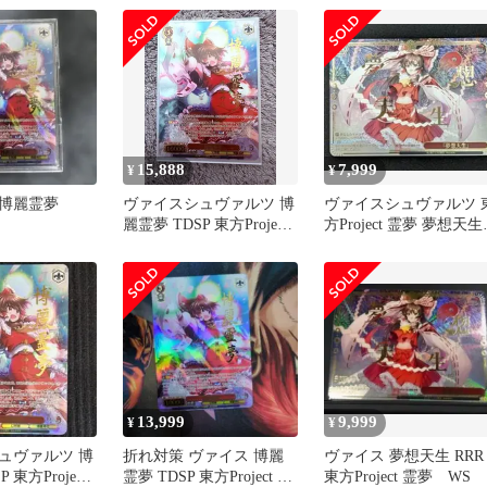
15,888
7,999
¥
¥
 博麗霊夢
ヴァイスシュヴァルツ 博
ヴァイスシュヴァルツ 
麗霊夢 TDSP 東方Project
方Project 霊夢 夢想天生
デッキ 箔押し
RRR
13,999
9,999
¥
¥
ュヴァルツ 博
折れ対策 ヴァイス 博麗
ヴァイス 夢想天生 RRR
 東方Project
霊夢 TDSP 東方Project サ
東方Project 霊夢 WS