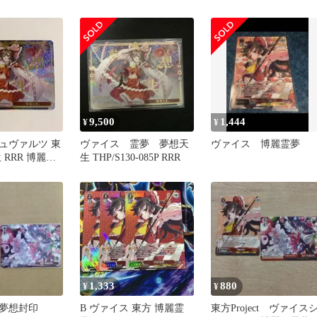
押し
イン 箔押し
9,500
1,444
¥
¥
ュヴァルツ 東
ヴァイス 霊夢 夢想天
ヴァイス 博麗霊夢
 RRR 博麗霊
生 THP/S130-085P RRR
1,333
880
¥
¥
 夢想封印
B ヴァイス 東方 博麗霊
東方Project ヴァイス