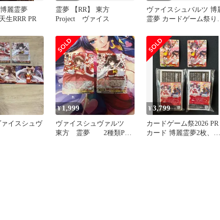
ct 博麗霊夢
霊夢 【RR】 東方
ヴァイスシュバルツ 博
天生RRR PR
Project ヴァイス
霊夢 カードゲーム祭
PRカード チュートリ
ルデッキ
1,999
3,799
¥
¥
ヴァイスシュヴ
ヴァイスシュヴァルツ
カードゲーム祭2026 PR
東方 霊夢 2種類PR
カード 博麗霊夢2枚、
カートン特典
ュートリアルデッキ2セ
ット