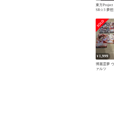
東方Proje
SR☆3 夢想
1,999
¥
博麗霊夢 
ァルツ