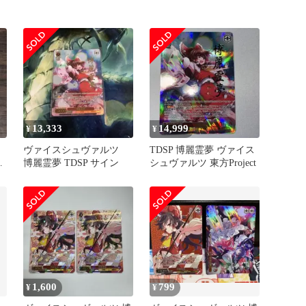
13,333
14,999
¥
¥
ヴァイスシュヴァルツ
TDSP 博麗霊夢 ヴァイス
ー
博麗霊夢 TDSP サイン
シュヴァルツ 東方Project
1,600
799
¥
¥