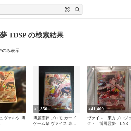
夢 TDSP の検索結果
中のみ表示
1,350
41,400
¥
¥
ュヴァルツ 博
博麗霊夢 プロモ カード
ヴァイス 東方プロジ
R
ゲーム祭 ヴァイス 東方
クト 博麗霊夢 LNR
プロジェクト