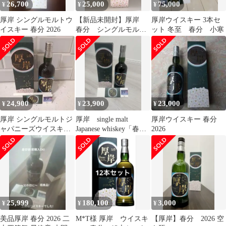
26,700
25,000
75,000
¥
¥
¥
厚岸 シングルモルトウ
【新品未開封】厚岸
厚岸ウイスキー 3本セ
イスキー 春分 2026
春分 シングルモル
ット 冬至 春分 小寒
ト ジャパニーズウイ
スキー 2026
24,900
23,900
23,000
¥
¥
¥
厚岸 シングルモルトジ
厚岸 single malt
厚岸ウイスキー 春分
ャパニーズウイスキー
Japanese whiskey「春
2026
2026春分 新品・未開
分」
封・箱あり
25,999
180,100
3,000
¥
¥
¥
美品厚岸 春分 2026 二
M*T様 厚岸 ウイスキ
【厚岸】春分 2026 空