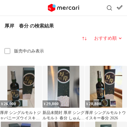
厚岸 春分 の検索結果
並び替え
販売中のみ表示
26,000
29,800
28,800
¥
¥
¥
厚岸 シングルモルトジ
新品未開封 厚岸 シング
厚岸 シングルモルトウ
ャパニーズウイスキー
ルモルト 春分 しゅんぶ
イスキー春分 2026
春分 55° 700ml
ん2026