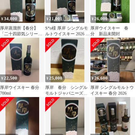
34,800
21,001
26,000
¥
¥
¥
厚岸蒸溜所【春分】
S*o様 厚岸 シングルモ
厚岸ウイスキー 春
「二十四節気シリーズ
ルトウイスキー 2026 春
分 新品未開封
シングルモルト」55％
分(しゅんぶん)
700ml
22,500
25,000
26,600
¥
¥
¥
厚岸ウイスキー 春分
厚岸 春分 シングル
厚岸 シングルモルトウ
700ml
モルトジャパニーズウ
イスキー 春分 2026
イスキー 700ml