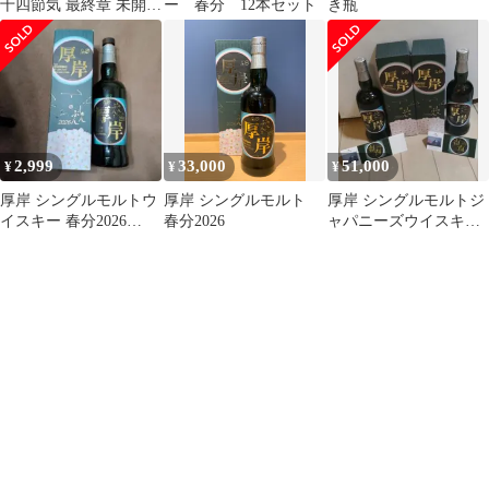
十四節気 最終章 未開栓
ー 春分 12本セット
き瓶
箱付
2,999
33,000
51,000
¥
¥
¥
厚岸 シングルモルトウ
厚岸 シングルモルト
厚岸 シングルモルトジ
イスキー 春分2026
春分2026
ャパニーズウイスキー
700ml 空瓶 空箱
春分 2本セット