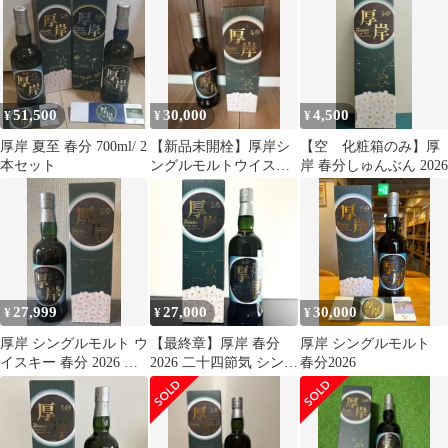
51,500
30,000
4,500
¥
¥
¥
厚岸 夏至 春分 700ml/ 2
【新品未開栓】厚岸シ
【空 化粧箱のみ】厚
本セット
ングルモルトウイスキ
岸 春分しゅんぶん 2026
ー 春分
27,999
27,000
30,000
¥
¥
¥
厚岸 シングルモルト ウ
【最終章】厚岸 春分
厚岸 シングルモルト
イスキー 春分 2026 し
2026 二十四節気 シング
春分2026
ゅんぶん AKKESHI
ルモルト