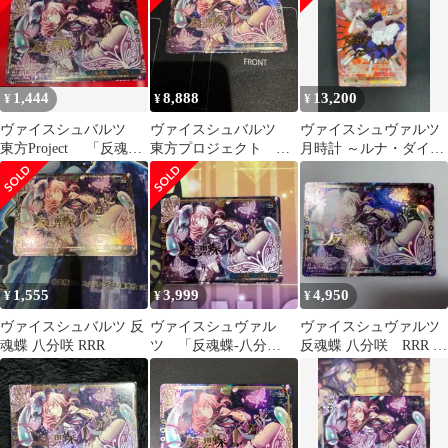
1,444
8,888
13,200
¥
¥
¥
ヴァイスシュバルツ
ヴァイスシュバルツ
ヴァイスシュヴァルツ
東方Project 「反魂
東方プロジェクト 反
月時計 ～ルナ・ダイア
蝶 ‐八分咲‐」 RRR
魂蝶 八分咲き RRR
ル 咲夜 LNR サイン入
り
1,555
3,999
4,950
¥
¥
¥
ヴァイスシュバルツ 反
ヴァイスシュヴァル
ヴァイスシュヴァルツ
魂蝶 八分咲 RRR
ツ 「反魂蝶-八分
反魂蝶 八分咲 RRR 東
咲-」 RRR 東方project
方Project