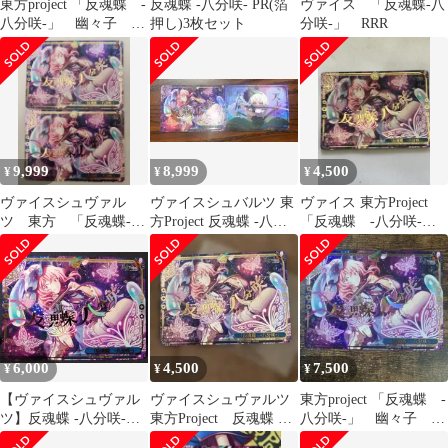
東方project 「反魂蝶 -
反魂蝶 -八分咲- PR(箔
ヴァイス 「反魂蝶-八
八分咲-」 幽々子
押し)3枚セット
分咲-」 RRR
RRR
9,999
8,999
4,500
¥
¥
¥
ヴァイスシュヴァル
ヴァイスシュバルツ 東
ヴァイス 東方Project
ツ 東方 「反魂蝶-八
方Project 反魂蝶 ‐八分
「反魂蝶 ‐八分咲‐」
分咲-」 RRR/トリプル
咲‐ 天人の五衰 RRR
RRR 西行寺幽々子
レア 2枚
6,000
4,500
7,500
¥
¥
¥
【ヴァイスシュヴァル
ヴァイスシュヴァルツ
東方project 「反魂蝶 -
ツ】反魂蝶 ‐八分咲‐
東方Project 反魂蝶 八
八分咲-」 幽々子
THP/S130-109R RRR ト
分咲 RRR 幽々子
RRR