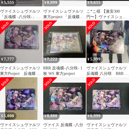
5,555
8,999
9,655
¥
¥
¥
ヴァイスシュヴァルツ
ヴァイスシュヴァルツ
こ*こ様 【激安300
「反魂蝶 -八分咲-」
東方project 「反魂蝶 -
円〜】ヴァイスシュヴ
rrr 東方project
八分咲-」 RRR
ァルツ 西行寺幽々子 反
魂蝶 -八分咲
7,777
7,222
5,999
¥
¥
¥
ヴァイスシュヴァルツ
RRR 反魂蝶-八分咲- 1
ヴァイスシュヴァルツ
東方Project 反魂蝶 八
枚 WS 東方project
反魂蝶 八分咲 RRR 東
分咲 RRR 幽々子
方Project
5,000
8,888
6,999
¥
¥
¥
ヴァイスシュヴァルツ
ヴァイス 反魂蝶 -八分
ヴァイスシュヴァルツ