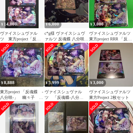
14,000
6,000
3,000
¥
¥
¥
ヴァイスシュヴァル
c*g様 ヴァイスシュヴ
ヴァイスシュヴァルツ
ツ 東方project「反魂
ァルツ 反魂蝶 八分咲
東方project RRR 「反魂
蝶-八分咲-」RRR 2枚
RRR
蝶 ‐八分咲‐」 2枚
8,888
5,999
3,000
¥
¥
¥
東方project 「反魂蝶 -
ヴァイスシュヴァル
ヴァイスシュヴァルツ
八分咲-」 幽々子
ツ 「反魂蝶-八分
東方Project 2枚セット
RRR
咲-」 RRR 東方project