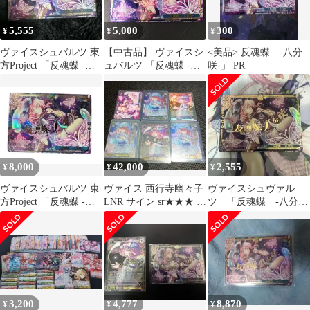
5,555
5,000
300
¥
¥
¥
ヴァイスシュバルツ 東
【中古品】 ヴァイスシ
<美品> 反魂蝶 ‐八分
方Project 「反魂蝶 ‐八
ュバルツ 「反魂蝶 -八
咲‐」 PR
分咲‐」 RRR
分咲-｣ ﾄﾘﾌﾟﾙｱｰﾙ
THP/S130-109R RRR
【069-260715-sy-08-
oto】
8,000
42,000
2,555
¥
¥
¥
ヴァイスシュバルツ 東
ヴァイス 西行寺幽々子
ヴァイスシュヴァル
方Project 「反魂蝶 ‐八
LNR サイン sr★★★ 金
ツ 「反魂蝶 -八分
分咲‐」 RRR
箔入りpr sr★★
咲-」 RRR
3,200
4,777
8,870
¥
¥
¥