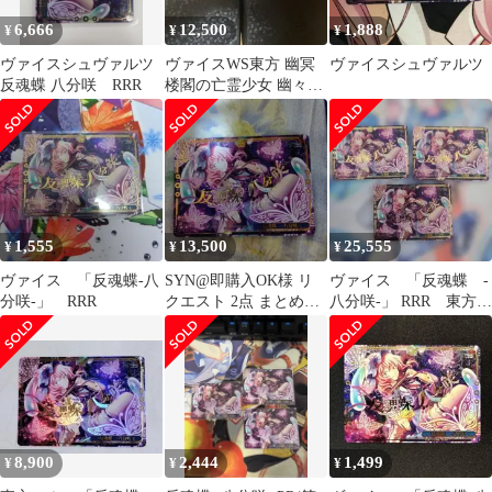
6,666
12,500
1,888
¥
¥
¥
ヴァイスシュヴァルツ
ヴァイスWS東方 幽冥
ヴァイスシュヴァルツ
反魂蝶 八分咲 RRR
楼閣の亡霊少女 幽々子
SSP 「反魂蝶-八分
咲-」RRR
1,555
13,500
25,555
¥
¥
¥
ヴァイス 「反魂蝶-八
SYN@即購入OK様 リ
ヴァイス 「反魂蝶 -
分咲-」 RRR
クエスト 2点 まとめ商
八分咲-」 RRR 東方
品
Project
8,900
2,444
1,499
¥
¥
¥