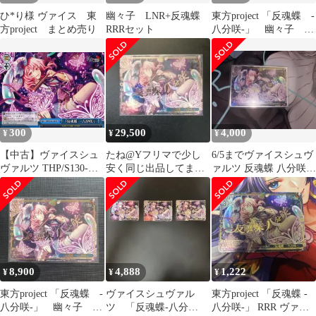
ひ*り様 ヴァイス 東
幽々子 LNR+反魂蝶
東方project 「反魂蝶 -
方project まとめ売り
RRRセット
八分咲-」 幽々子
RRR
300
29,500
4,000
¥
¥
¥
【中古】ヴァイスシュ
たね@Yフリマで少し
6/5までヴァイスシュヴ
ヴァルツ THP/S130-
安く同じ出品してます
ァルツ 反魂蝶 八分咲
109[CR]：「反魂蝶 ‐八
様 リクエスト 3点 まと
RRR
分咲‐」
め商品
8,900
4,888
1,222
¥
¥
¥
東方project 「反魂蝶 -
ヴァイスシュヴァル
東方project 「反魂蝶 -
八分咲-」 幽々子
ツ 「反魂蝶-八分
八分咲-」 RRR ヴァイ