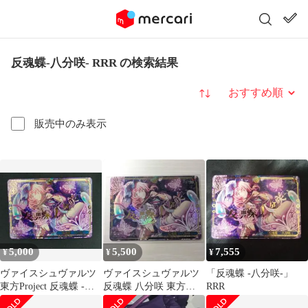
反魂蝶‐八分咲‐ RRR の検索結果
並び替え
販売中のみ表示
5,000
5,500
7,555
¥
¥
¥
ヴァイスシュヴァルツ
ヴァイスシュヴァルツ
「反魂蝶 -八分咲-」
東方Project 反魂蝶 -八
反魂蝶 八分咲 東方
RRR
分咲- RRR
Project 西行寺幽々子