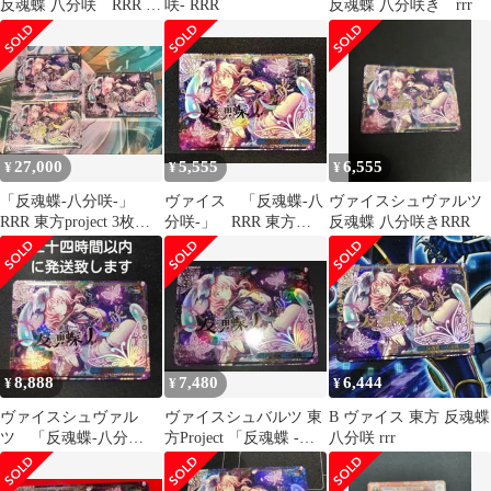
反魂蝶 八分咲 RRR 東
咲- RRR
反魂蝶 八分咲き rrr
方Project
27,000
5,555
6,555
¥
¥
¥
「反魂蝶-八分咲-」
ヴァイス 「反魂蝶-八
ヴァイスシュヴァルツ
RRR 東方project 3枚セ
分咲-」 RRR 東方
反魂蝶 八分咲きRRR
ット
project 西行寺幽々子
8,888
7,480
6,444
¥
¥
¥
ヴァイスシュヴァル
ヴァイスシュバルツ 東
B ヴァイス 東方 反魂蝶
ツ 「反魂蝶-八分
方Project 「反魂蝶 ‐八
八分咲 rrr
咲-」 RRR 東方project
分咲‐」 RRR