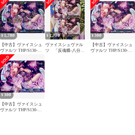
リプルレア 東方Project
～ Black and White Lotus
Land.
1,780
1,770
300
¥
¥
¥
【中古】ヴァイスシュ
ヴァイスシュヴァル
【中古】ヴァイスシュ
ヴァルツ THP/S130-
ツ 「反魂蝶-八分
ヴァルツ THP/S130-
109R[RRR]：(ホロ)「反
咲-」 PR 箔押し 2枚
125S[PR]：「反魂蝶 ‐
魂蝶 ‐八分咲‐」
セット
八分咲‐」/[ボックス特
典]
300
¥
【中古】ヴァイスシュ
ヴァルツ THP/S130-
125[PR]：「反魂蝶 ‐八
分咲‐」/[ボックス特典]