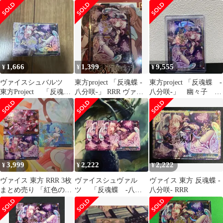
RRR
咲-」 RRR３枚 東方
スシュヴァルツ
project
1,666
1,399
9,555
¥
¥
¥
ヴァイスシュバルツ
東方project 「反魂蝶 -
東方project 「反魂蝶 -
東方Project 「反魂
八分咲-」 RRR ヴァイ
八分咲-」 幽々子
蝶 ‐八分咲‐」 RRR
スシュヴァルツ
RRR
3,999
2,222
2,222
¥
¥
¥
ヴァイス 東方 RRR 3枚
ヴァイスシュヴァル
ヴァイス 東方 反魂蝶 -
まとめ売り 「紅色の幻
ツ 「反魂蝶 ‐八分
八分咲- RRR
想郷」「反魂蝶 ‐八分
咲‐」(箔押し入り) PR
咲‐」
プロモ 2枚