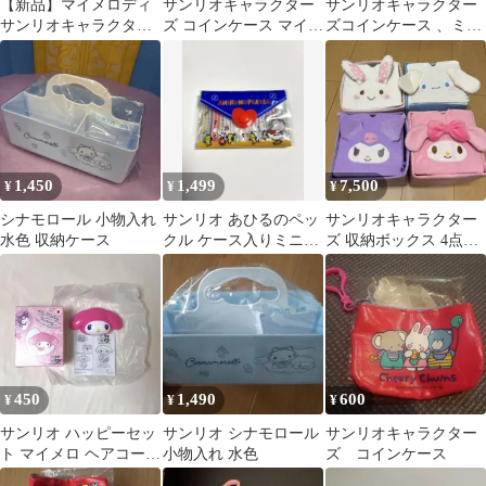
【新品】マイメロディ
サンリオキャラクター
サンリオキャラクター
サンリオキャラクター
ズ コインケース マイメ
ズコインケース 、ミニ
ズ コインケース ガチャ
ロディ
ポーチセット マイメ
ロディ
1,450
1,499
7,500
¥
¥
¥
シナモロール 小物入れ
サンリオ あひるのペッ
サンリオキャラクター
水色 収納ケース
クル ケース入りミニレ
ズ 収納ボックス 4点セ
ターセット
ット
450
1,490
600
¥
¥
¥
サンリオ ハッピーセッ
サンリオ シナモロール
サンリオキャラクター
ト マイメロ ヘアコーム
小物入れ 水色
ズ コインケース
ケース