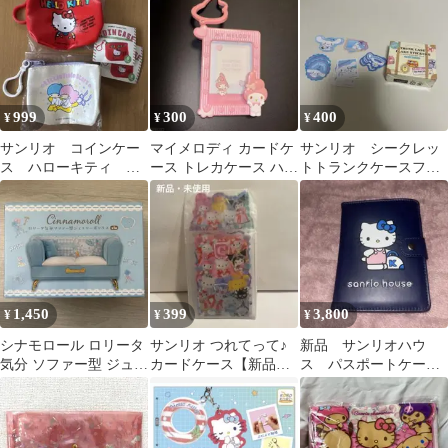
999
300
400
¥
¥
¥
サンリオ コインケー
マイメロディ カードケ
サンリオ シークレッ
ス ハローキティ リ
ース トレカケース ハッ
トトランクケースフレ
トルツインスターズ
ピーセット サンリオ
ークシール シナモロ
キキララ
ール
1,450
399
3,800
¥
¥
¥
シナモロール ロリータ
サンリオ つれてって♪
新品 サンリオハウ
気分 ソファー型 ジュエ
カードケース【新品・
ス パスポートケー
リーボックス
未開封】
ス ネイビー キテ
ィ サンリオ ハロー
キティ