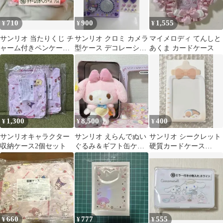
710
900
1,555
¥
¥
¥
サンリオ 当たりくじ チ
サンリオ クロミ カメラ
マイメロディ てんしと
ャーム付きペンケース
型ケース デコレーショ
あくま カードケース
バス
ンシール付き
1,300
8,500
400
¥
¥
¥
サンリオキャラクター
サンリオ えらんでぬい
サンリオ シークレット
収納ケース2個セット
ぐるみ＆ギフト缶ケー
硬質カードケース
ス マイメロディ
KIRIMI 哺乳瓶
660
777
555
¥
¥
¥