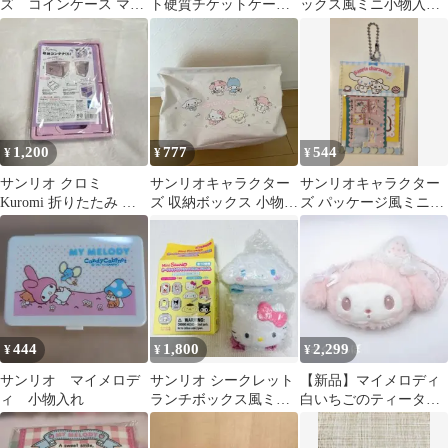
ズ コインケース マイ
ト硬質チケットケー
ックス風ミニ小物入
メロ 2点セット
ス マイメロディ
れ シナモロール
1,200
777
544
¥
¥
¥
サンリオ クロミ
サンリオキャラクター
サンリオキャラクター
Kuromi 折りたたみ 収
ズ 収納ボックス 小物入
ズ パッケージ風ミニ小
納コンテナ(S)
れ
物入れ シナモロール
444
1,800
2,299
¥
¥
¥
サンリオ マイメロデ
サンリオ シークレット
【新品】マイメロディ
ィ 小物入れ
ランチボックス風ミニ
白いちごのティータイ
小物入れ 2種
ム フェイスパスケース