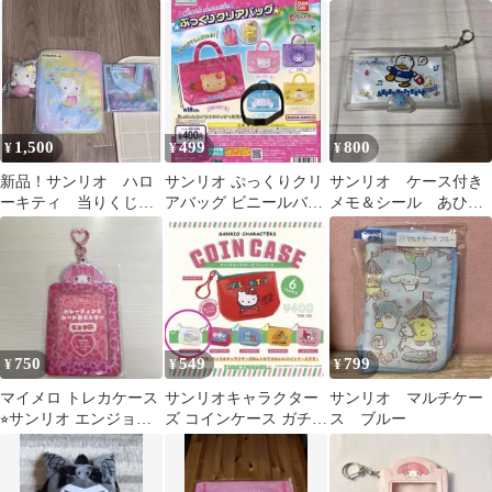
ン カードケース
マイメロディ
ボ カード 2枚
1,500
499
800
¥
¥
¥
新品！サンリオ ハロ
サンリオ ぷっくりクリ
サンリオ ケース付き
ーキティ 当りくじ
アバッグ ビニールバッ
メモ＆シール あひる
クリアバッグ 、マル
グ ガチャ シナモロール
のペックル
チケース、マスコット
シナモン
750
549
799
¥
¥
¥
マイメロ トレカケース
サンリオキャラクター
サンリオ マルチケー
⭐︎サンリオ エンジョイ
ズ コインケース ガチャ
ス ブルー
アイドルシリーズ
ガチャ リトルツインス
ターズ