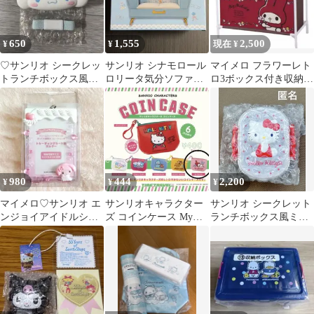
650
1,555
2,500
¥
¥
現在 ¥
♡サンリオ シークレッ
サンリオ シナモロール
マイメロ フラワーレト
トランチボックス風ミ
ロリータ気分ソファー
ロ3ボックス付き収納ケ
ニ小物入れシナモロー
型ジュエリーボックス
ース マイメロディ
ル♡
プライズ
980
444
2,200
¥
¥
¥
マイメロ♡サンリオ エ
サンリオキャラクター
サンリオ シークレット
ンジョイアイドルシリ
ズ コインケース My
ランチボックス風ミニ
ーズ トレーディングカ
Melody
小物入れ キティ
ード用ホルダー