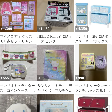
オ レリーフ付きタイ
プ
1,300
1,480
4,350
¥
¥
¥
マイメロディ グッズ
HELLO KITTY 収納ケ
サンリオ 2段収納ボッ
★11点セット★ サンリ
ース ピンク
クス ＆ 3ボックス付
オ ★まとめ売り★新品
き収納ケース
★匿名発送
555
680
990
¥
¥
¥
サンリオキャラクター
サンリオ キティ 当
サンリオ シークレット
ズ コインケース リ
たりくじ マルチケー
ランチボックス風ミニ
トルツインスターズ
ス
小物入れ クロミ
キキララ ガチャ