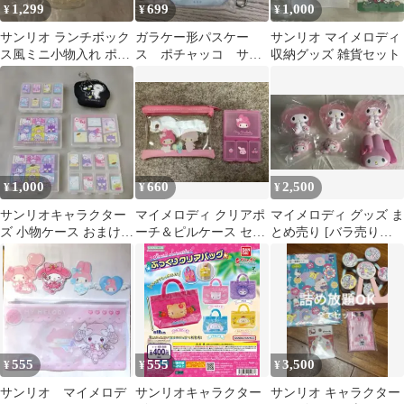
1,299
699
1,000
¥
¥
¥
サンリオ ランチボック
ガラケー形パスケー
サンリオ マイメロディ
ス風ミニ小物入れ ポム
ス ポチャッコ サン
収納グッズ 雑貨セット
ポムプリン
リオキャラクターズ
1,000
660
2,500
¥
¥
¥
サンリオキャラクター
マイメロディ クリアポ
マイメロディ グッズ ま
ズ 小物ケース おまけマ
ーチ＆ピルケース セッ
とめ売り [バラ売り要
スコット セット
ト サンリオ
相談]
555
555
3,500
¥
¥
¥
サンリオ マイメロデ
サンリオキャラクター
サンリオ キャラクター