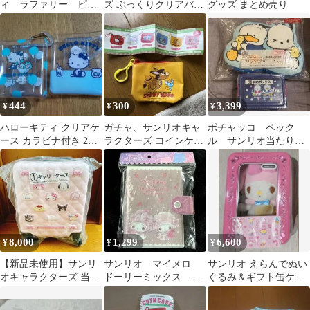
ィ ラファリー ピュ
ズ ぷっくりクリアバッ
グッズ まとめ売り
ーロランド エンジェ
グ ポムポムプリン 未開
ル 魔法少女 ケース
封です！
444
300
3,399
¥
¥
¥
ハローキティ クリアケ
ガチャ、サンリオキャ
ポチャッコ ペック
ース カラビナ付き 2個
ラクターズ コインケー
ル サンリオ当たりく
セット
ス
じ ラストワン 収納
ボックス 2個セット
8,000
1,299
6,600
¥
¥
¥
【新品未使用】サンリ
サンリオ マイメロ
サンリオ えらんでぬい
オキャラクターズ 当り
ドーリーミックス シ
ぐるみ＆ギフト缶ケー
くじ キャリーケース
ールバインダー シール
ス マイメロディ
帳