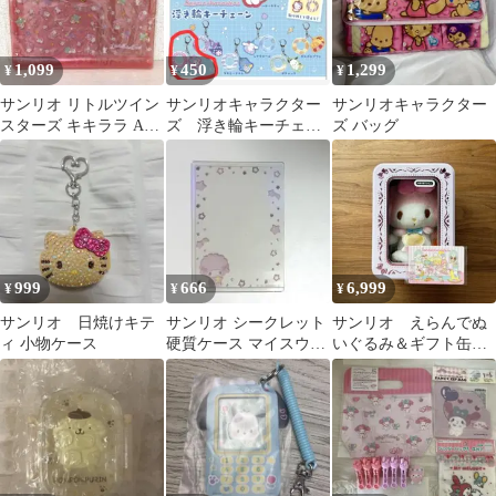
1,099
450
1,299
¥
¥
¥
サンリオ リトルツイン
サンリオキャラクター
サンリオキャラクター
スターズ キキララ A5
ズ 浮き輪キーチェー
ズ バッグ
マルチケース ファイル
ン マイメロディ
999
666
6,999
¥
¥
¥
サンリオ 日焼けキテ
サンリオ シークレット
サンリオ えらんでぬ
ィ 小物ケース
硬質ケース マイスウィ
いぐるみ＆ギフト缶ケ
ートピアノ
ース マイメロディ