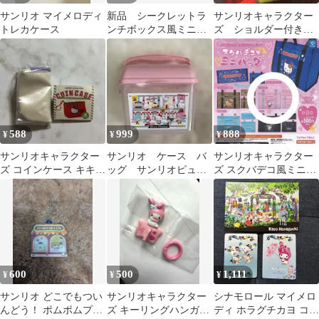
サンリオ マイメロディ
新品 シークレットラ
サンリオキャラクター
トレカケース
ンチボックス風ミニ小
ズ ショルダー付きボ
物入れ（Mini
トルケース ポチャッ
Sanrio） クロミ
コ
588
999
888
¥
¥
¥
サンリオキャラクター
サンリオ ケース バ
サンリオキャラクター
ズ コインケース キキラ
ッグ サンリオピュー
ズ スクバデコ風ミニバ
ラ
ロランド限定
ッグ ガチャ 全5種 マイ
メロ ガチャ
600
500
1,111
¥
¥
¥
サンリオ どこでもつい
サンリオキャラクター
シナモロール マイメロ
んどう！ ポムポムプリ
ズ キーリングハンガー
ディ ホラグチカヨ コラ