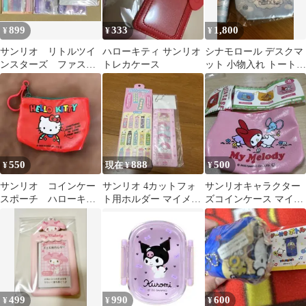
899
333
1,800
¥
¥
¥
サンリオ リトルツイ
ハローキティ サンリオ
シナモロール デスクマ
ンスターズ ファスナ
トレカケース
ット 小物入れ トートバ
ーケース チャック袋
ッグ 3点セット
550
888
500
¥
現在 ¥
¥
サンリオ コインケー
サンリオ 4カットフォ
サンリオキャラクター
スポーチ ハローキテ
ト用ホルダー マイメロ
ズコインケース マイメ
ィ
ディ
ロディ
499
990
600
¥
¥
¥