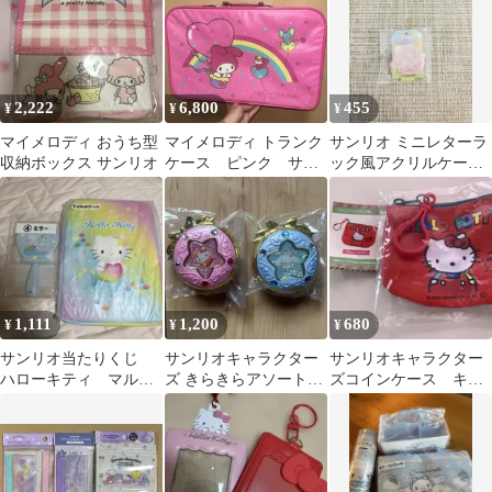
2,222
6,800
455
¥
¥
¥
マイメロディ おうち型
マイメロディ トランク
サンリオ ミニレターラ
収納ボックス サンリオ
ケース ピンク サン
ック風アクリルケース2
リオ 1986年製 レト
マイメロディ ガチャ
ロ
1,111
1,200
680
¥
¥
¥
サンリオ当たりくじ
サンリオキャラクター
サンリオキャラクター
ハローキティ マルチ
ズ きらきらアソートコ
ズコインケース キテ
ケース ミラー
レクション
ィ