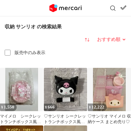
収納 サンリオ の検索結果
並び替え
販売中のみ表示
1,550
666
12,222
¥
¥
¥
マイメロ シークレッ
♡サンリオ シークレッ
♡サンリオ マイメロ 収
トランチボックス風ミ
トランチボックス風ミ
納ケース まとめ売り♡
ニ小物入れ サンリ
ニ小物入れクロミ♡