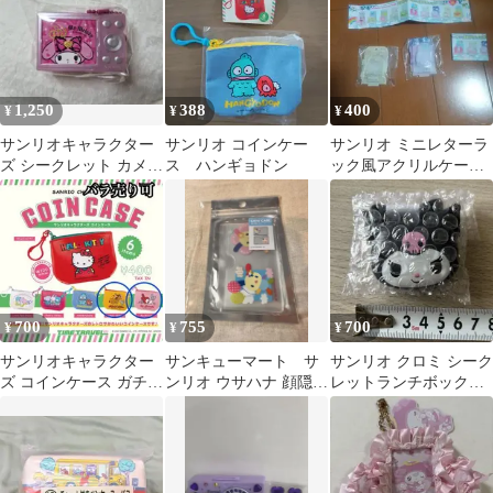
1,250
388
400
¥
¥
¥
サンリオキャラクター
サンリオ コインケー
サンリオ ミニレターラ
ズ シークレット カメラ
ス ハンギョドン
ック風アクリルケース2
風ケース マイメロディ
2個セット
700
755
700
¥
¥
¥
サンリオキャラクター
サンキューマート サ
サンリオ クロミ シーク
ズ コインケース ガチャ
ンリオ ウサハナ 顔隠し
レットランチボックス
スパンキーバロー マイ
学生証ケース カードケ
風 ミニサイズ小物入れ
メロディ
ース