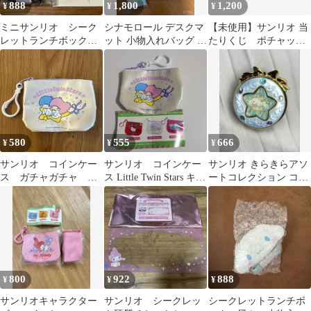
888
1,800
1,200
¥
¥
¥
ミニサンリオ シーク
シナモロール デスクマ
【未使用】サンリオ 当
レットランチボックス
ット 小物入れバッグ 3
たりくじ ポチャッコ
風ミニ小物入れ クロ
点セット
あひるのペックル 収
ミ おまけ付き
納ボックス
580
555
666
¥
¥
¥
サンリオ コインケー
サンリオ コインケー
サンリオ きらきらアソ
ス ガチャガチャ リ
ス Little Twin Stars キキ
ートコレクション コン
トルツインスターズ
ララ
パクトケース シナモ
キキララ
ン ガチャ
800
922
888
¥
¥
¥
サンリオキャラクター
サンリオ シークレッ
シークレットランチボ