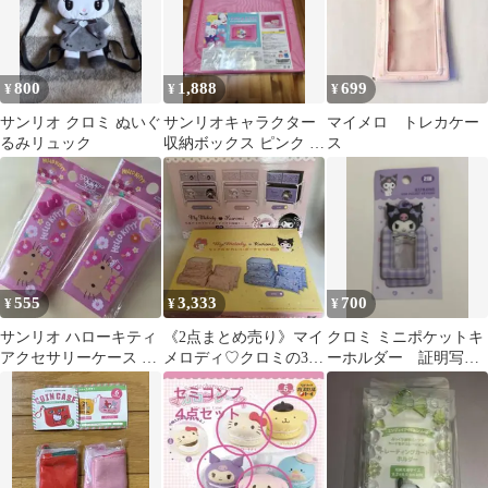
800
1,888
699
¥
¥
¥
サンリオ クロミ ぬいぐ
サンリオキャラクター
マイメロ トレカケー
るみリュック
収納ボックス ピンク 約
ス
50cm x 40cm
555
3,333
700
¥
¥
¥
サンリオ ハローキティ
《2点まとめ売り》マイ
クロミ ミニポケットキ
アクセサリーケース 2
メロディ♡クロミの3ボ
ーホルダー 証明写真
点
ックス収納ケースとポ
ケース
ーチセット