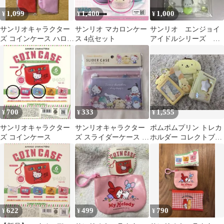
1,099
1,400
1,000
¥
¥
¥
サンリオキャラクター
サンリオ マカロンケー
サンリオ エンジョイ
ズ コインケース ハロー
ス 4点セット
アイドルシリーズ ポ
キティ マイメロディ
チャッコ
700
333
1,555
¥
¥
¥
サンリオキャラクター
サンリオキャラクター
ポムポムプリン トレカ
ズ コインケース
ズ スライダーケース 2
ホルダー コレクトブッ
サイズセット
ク
622
499
790
¥
¥
¥