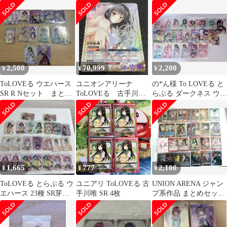
ニオンアリーナ
ーナ
2,500
70,999
2,200
¥
¥
¥
ToLOVEる ウエハース
ユニオンアリーナ
の*ん様 To LOVEる と
SR R Nセット まとめ
ToLOVEる 古手川
らぶる ダークネス ウエ
売り
唯 SR★★
ハース化計画 まとめ売
り
1,665
777
2,100
¥
¥
¥
ToLOVEる とらぶる ウ
ユニアリ ToLOVEる 古
UNION ARENA ジャン
エハース 23種 SR芽亜
手川唯 SR 4枚
プ系作品 まとめセット
まとめ売り
To LOVEる 呪術廻戦