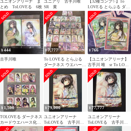
ユニオンアリーナ ま
ユニアリ 古手川唯
【32種コンプ✨️】To
とめ ToLOVEる 6枚
SR 黄
LOVEる とらぶる ダー
クネス ウエハース化計
画
444
7,777
766
¥
¥
¥
古手川唯
To LOVEる とらぶる
【ユニオンアリーナ】
ダークネス ウエハース
古手川 唯 sr To LOVE
化計画 セミコンプ 31種
る-とらぶる-
1,500
79,000
77,777
¥
¥
¥
TOLOVEる ダークネス
ユニオンアリーナ
ユニオンアリーナ
カードウエハース化計
ToLOVEる 古手川
ToLOVEる 古手川唯
画
唯 SR★★ パラレル
SR 星2パラレル