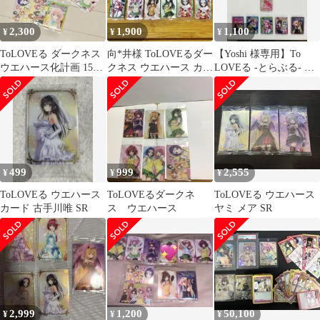
2,300
1,900
1,100
¥
¥
¥
ToLOVEる ダークネス
向*井様 ToLOVEるダー
【Yoshi 様専用】To
ウエハース化計画 15枚
クネス ウエハース カー
LOVEる -とらぶる- ダ
セット
ド N R SR 【全12枚
ークネスカード3枚セッ
ト
499
999
2,555
¥
¥
¥
ToLOVEる ウエハース
ToLOVEるダークネ
ToLOVEる ウエハース
カード 古手川唯 SR
ス ウエハース
ヤミ メア SR
2,999
1,200
50,100
¥
¥
¥