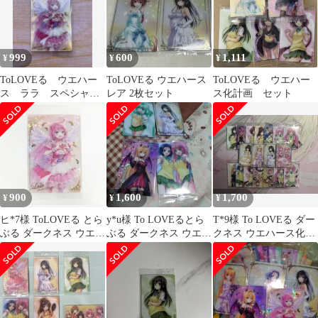
999
600
1,111
¥
¥
¥
ToLOVEる ウエハー
ToLOVEる ウエハース
ToLOVEる ウエハー
ス ララ スペシャル
レア 2枚セット
ス化計画 セット
レア SR カード まと
め売り
900
1,600
1,700
¥
¥
¥
ヒ*7様 ToLOVEる とら
y*u様 To LOVEるとら
T*9様 To LOVEる ダー
ぶる ダークネス ウエハ
ぶる ダークネス ウエハ
クネス ウエハース化計
ース SR 27 ララ
ース化計画
画 まとめ売り