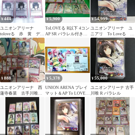
444
5,900
54,999
¥
¥
¥
ユニオンアリーナ
ToLOVEる R以下 4コン
ユニオンアリーナ ユ
toloveる 赤 黄 デッ
AP SR パラレル付きユ
ニアリ To Loveる 古
キ sr古手川唯
ニオンアリーナ
手川唯 R★★ パラ
レル 星2
888
5,378
55,000
¥
¥
¥
ユニオンアリーナ 西
UNION ARENA プレイ
ユニオンアリーナ 古手
蓮寺春菜 古手川唯
マット＆AP To LOVE
川唯 R パラレル
SR
る-とらぶる-