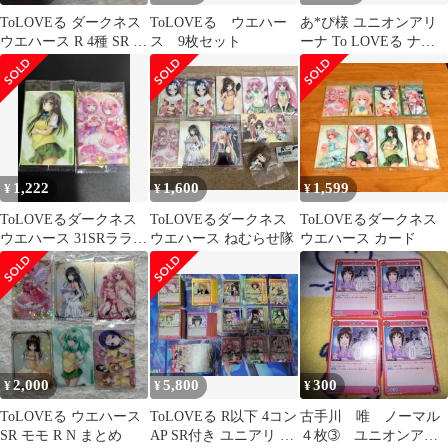
ToLOVEる ダークネス
ToLOVEる ウエハー
あ*ぴ様 ユニオンアリ
ウエハース R 4種 SR 1
ス 9枚セット
ーナ To LOVEる ナナ
種 セット
セット （詳細は説明欄
にて）
1,222
1,600
1,599
¥
¥
¥
ToLOVEるダークネス
ToLOVEるダークネス
ToLOVEるダークネス
ウエハース 31SRララ&
ウエハース ねむらせ隊
ウエハース カード
モモ、05古手川唯
2,000
5,800
300
¥
¥
¥
ToLOVEる ウエハース
ToLOVEる R以下 4コン
古手川 唯 ノーマル
SR モモ R N まとめ
AP SR付き ユニアリ ユ
４枚➂ ユニオンアリ