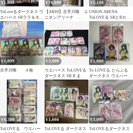
1,333
76,000
2,100
¥
¥
¥
ToLoveるダークネス ウ
【ARS9】古手川唯 ユ
UNION ARENA
エハース SRララ＆モモ
ニオンアリーナ
ToLOVEる SRとRカー
等12枚セット
ToLoveる R★2 パラ
ドセット
レル
1,099
3,000
1,800
¥
¥
¥
古手川唯 ４枚
ウエハース ToLOVEる
To LOVEる とらぶる
ダークネス SR R まと
ダークネス ウエハース
め売り 唯 モモ 芽亜
カード SR ララ ナナ
6,500
1,666
3,000
¥
¥
¥
ToLOVEる ウエハー
ToLOVEる ダークネス
ToLOVEるダークネス