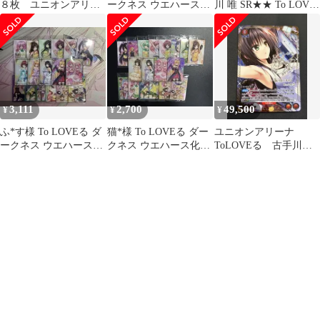
８枚 ユニオンアリー
ークネス ウエハース化
川 唯 SR★★ To LOVE
ナ
計画 まとめ売り
る ユニオンアリーナ
3,111
2,700
49,500
¥
¥
¥
ふ*す様 To LOVEる ダ
猫*様 To LOVEる ダー
ユニオンアリーナ
ークネス ウエハース化
クネス ウエハース化計
ToLOVEる 古手川
計画 まとめ売り
画 まとめ売り
唯 R★★ パラレル