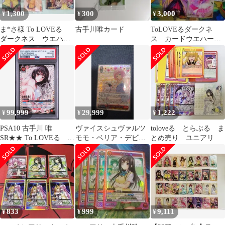
1,300
300
3,000
¥
¥
¥
ま*さ様 To LOVEる
古手川唯カード
ToLOVEるダークネ
ダークネス ウエハー
ス カードウエハース
スカード 6種
化計画 18セット
99,999
29,999
1,222
¥
¥
¥
PSA10 古手川 唯
ヴァイスシュヴァルツ
toloveる とらぶる ま
SR★★ To LOVEる ユ
モモ・ベリア・デビル
とめ売り ユニアリ
ニオンアリーナ
ーク SP サイン
833
999
9,111
¥
¥
¥