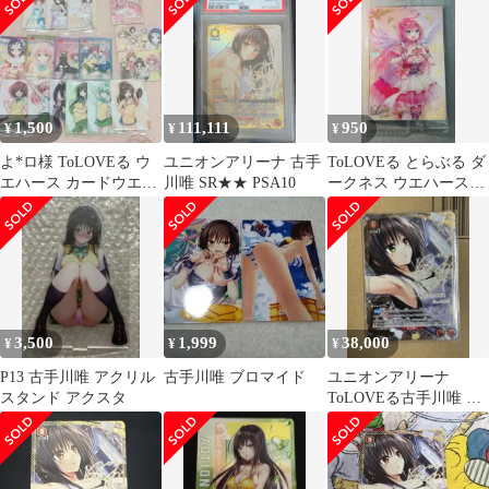
1,500
111,111
950
¥
¥
¥
よ*ロ様 ToLOVEる ウ
ユニオンアリーナ 古手
ToLOVEる とらぶる ダ
エハース カードウエハ
川唯 SR★★ PSA10
ークネス ウエハース
ース計画 SR R N セッ
SR 27 ララ
ト
3,500
1,999
38,000
¥
¥
¥
P13 古手川唯 アクリル
古手川唯 ブロマイド
ユニオンアリーナ
スタンド アクスタ
ToLOVEる古手川唯 ★2
パラレル