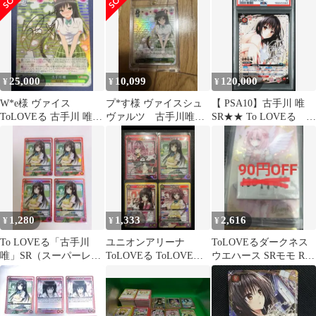
イン
25,000
10,099
120,000
¥
¥
¥
W*e様 ヴァイス
プ*す様 ヴァイスシュ
【 PSA10】古手川 唯
ToLOVEる 古手川 唯
ヴァルツ 古手川唯
SR★★ To LOVEる ユ
SP
サインSP
ニオンアリーナ
1,280
1,333
2,616
¥
¥
¥
To LOVEる「古手川
ユニオンアリーナ
ToLOVEるダークネス
唯」SR（スーパーレ
ToLOVEる ToLOVEる
ウエハース SRモモ R古
ア）４枚セット
ダークネス
手川唯 Rもも 5巻 計4枚