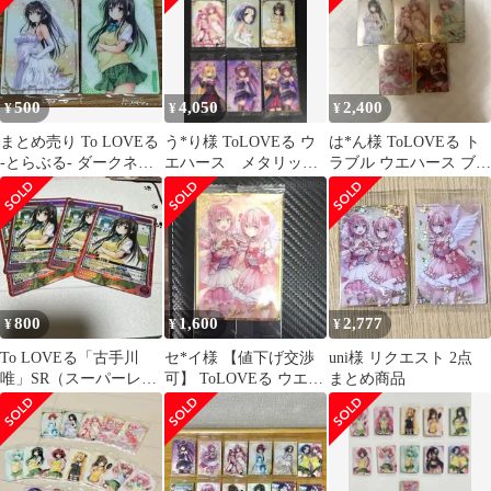
500
4,050
2,400
¥
¥
¥
まとめ売り To LOVEる
う*り様 ToLOVEる ウ
は*ん様 ToLOVEる ト
-とらぶる- ダークネス
エハース メタリック
ラブル ウエハース ブロ
N 5 SR 24
プラカード 21種 セッ
マイド
ト
800
1,600
2,777
¥
¥
¥
To LOVEる「古手川
セ*イ様 【値下げ交渉
uni様 リクエスト 2点
唯」SR（スーパーレ
可】 ToLOVEる ウエハ
まとめ商品
ア）４枚セット
ース ララ&モモ 美
柑 西園寺