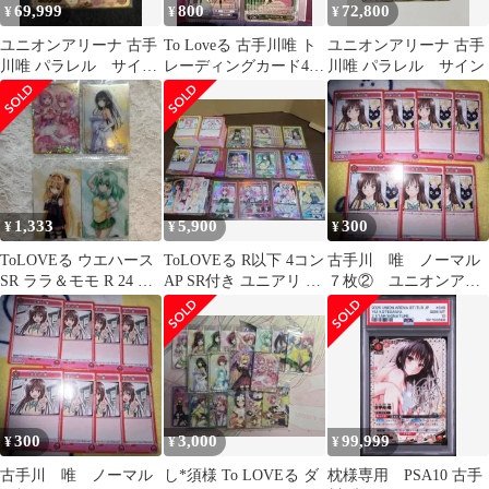
69,999
800
72,800
¥
¥
¥
ユニオンアリーナ 古手
To Loveる 古手川唯 ト
ユニオンアリーナ 古手
川唯 パラレル サイ
レーディングカード4枚
川唯 パラレル サイン
ン 本日土曜日特別値
セット
下げ
1,333
5,900
300
¥
¥
¥
ToLOVEる ウエハース
ToLOVEる R以下 4コン
古手川 唯 ノーマル
SR ララ＆モモ R 24 N
AP SR付き ユニアリ ユ
７枚② ユニオンアリ
08 N 03
ニオンアリーナ
ーナ
300
3,000
99,999
¥
¥
¥
古手川 唯 ノーマル
し*須様 To LOVEる ダ
枕様専用 PSA10 古手