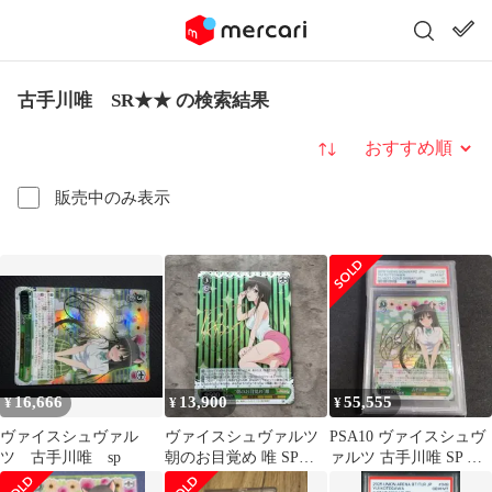
古手川唯 SR★★ の検索結果
並び替え
販売中のみ表示
16,666
13,900
55,555
¥
¥
¥
ヴァイスシュヴァル
ヴァイスシュヴァルツ
PSA10 ヴァイスシュヴ
ツ 古手川唯 sp
朝のお目覚め 唯 SP
ァルツ 古手川唯 SP サ
ToLOVEる 古手川唯 サ
イン