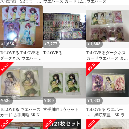
ス化計画 SRララ ヤ
ウエハース カード 12枚
ウエハース
ミ&メア
セット SR含
1,666
7,777
1,888
¥
¥
¥
ToLOVEる ToLOVEる
ToLOVEる
ToLOVEるダークネス
ダークネス ウエハース
カードウエハース まと
メア SR 等 まとめ
め売り
520
300
1,333
¥
¥
¥
ToLOVEる ウエハース
古手川唯 2点セット
ToLOVEる ウエハー
カード 古手川唯 SR N
ス 黒咲芽亜 SR ラ
ラ ナナ 古手川唯
R 3枚セット