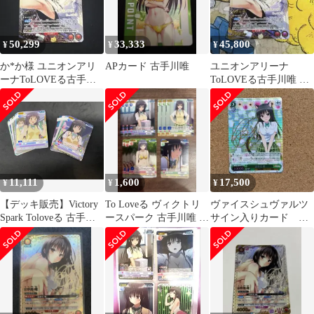
50,299
33,333
45,800
¥
¥
¥
か*か様 ユニオンアリ
APカード 古手川唯
ユニオンアリーナ
ーナToLOVEる古手川
ToLOVEる古手川唯 ★2
唯 ★2パラレル 美品
パラレル
11,111
1,600
17,500
¥
¥
¥
【デッキ販売】Victory
To Loveる ヴィクトリ
ヴァイスシュヴァルツ
Spark Toloveる 古手川
ースパーク 古手川唯 ま
サイン入りカード 古
唯 調整パーツ付き
とめ
手川唯