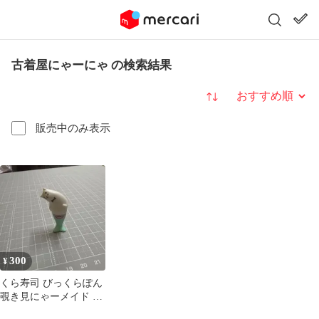
古着屋にゃーにゃ の検索結果
並び替え
販売中のみ表示
300
¥
くら寿司 びっくらぽん
覗き見にゃーメイド 魚
型フィギュア