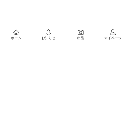
メルカリについて
ホーム
お知らせ
出品
マイページ
会社概要（運営会社）
採用情報
プレスリリース
公式ブログ
プレスキット
メルカリUS
メルカリShops
m department（エムデパ）
ヘルプ
ヘルプセンター（ガイド・お問い合わせ）
メルカリShopsでショップを開設する
メルカリShops ショップ管理画面にログイン
メルカリShops出店者向けガイド
お問い合わせ一覧