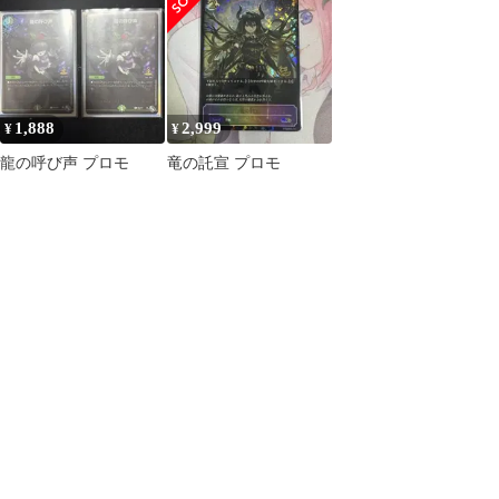
1,888
2,999
¥
¥
龍の呼び声 プロモ
竜の託宣 プロモ